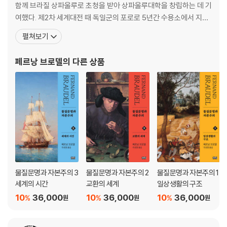
제2판은 1995-1997년 초판의 번역을 맡은 서울대학교 역사학부 주경철
함께 브라질 상파울루로 초청을 받아 상파울루대학을 창립하는 데 기
교수가 아르망 콜랭 출판사의 2022년도 개정판을 기준으로 책 전문을 꼼
여했다. 제2차 세계대전 때 독일군의 포로로 5년간 수용소에서 지내
꼼하게 다시 살피며 문장들을 가다듬었다. 또한 상, 하로 분권되어 전 6권
면서 20세기 최고의 역사책 중 하나로 평가받는 『지중해: 펠리페 2세
펼쳐보기
이었던 초판을 전 3권으로 합본했다.
시대의 지중해 세계』를 경이적인 기억력과 지역 도서관의 빈약한 장
서에 의지해 집필하기 시작해 1949년에 출간했다. 콜레주 드 프랑스
페르낭 브로델
의 다른 상품
[도서] 물질문명과 자본주의 3 세계의 시간 (제2판)
의 교수로 재직하면서 1956년 <아날>지의 편집
“역사학의 교황” 페르낭 브로델의 위대한 고전 초판 발행 30여 년 만에 제
2판 출간 음식, 의복, 사치품 등 일상생활에서부터 경제, 산업혁명과 자본
주의까지 독창적인 시각과 통찰로 근대사 연구에 새로운 지평을 연 대작
세계 역사학을 이끈 프랑스 아날 학파의 대표적 역사가 페르낭 브로델의
역작이자 20세기 최고의 역사서로 손꼽히는 『물질문명과 자본주의』가 번
역문을 다듬어 가독성을 높이고 표지와 본문의 디자인을 새롭게 하여 양장
본으로 출간되었다. 프랑스에서 1967년에 제1권이 출간된 이후 1979년
완간되기까지 12년이 걸린 이 대작은 『지중해 : 펠리페 2세 시대의 지중해
물질문명과 자본주의 3
물질문명과 자본주의 2
물질문명과 자본주의 1
세계』와 함께 손꼽히는 브로델의 대표작으로, 아날 학파의 역사적 관점을
세계의 시간
교환의 세계
일상생활의 구조
완성했다는 평가를 받았다. 또한 자본주의 세계의 구조와 그 기원, 그리고
10
36,000
10
36,000
10
36,000
%
%
%
원
원
원
발전과정을 밝힌 현대의 고전이자 필독서로 자리매김하여 역사학자들뿐
아니라 경제학자와 일반 대중들에게도 널리 읽히며 큰 사랑을 받아왔다.