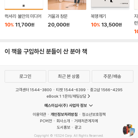
럭셔리: 불안의 미디어
거울과 창문
북맹깨기
지
런
10
11,700
20,000
10
13,500
%
%
원
원
원
1
이 책을 구입하신 분들이 산 분야 책
로그인
최근 본 상품
주문/배송
고객센터 1544-3800
티켓 1544-6399
중고샵 1566-4295
eBook 1:1문의/채팅상담
예스이십사(주) 사업자 정보
이용약관
개인정보처리방침
청소년보호정책
PC버전
회사소개
거래처관계자께
도서홍보
광고
Copyright © YES24 Corp. All Rights Reserved.