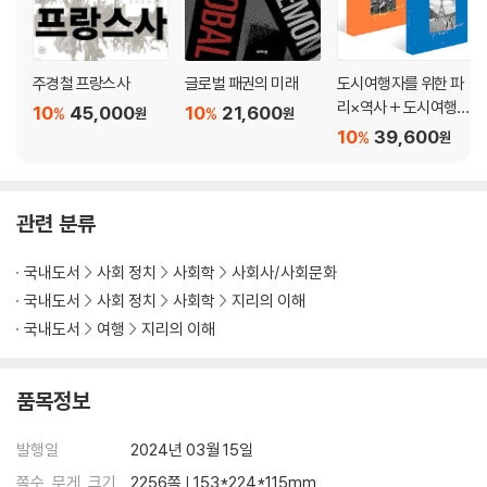
주경철 프랑스사
글로벌 패권의 미래
도시여행자를 위한 파
리×역사 + 도시여행자
10
45,000
10
21,600
%
%
원
원
를 위한 노르망디X역사
10
39,600
%
원
세트
관련 분류
국내도서
사회 정치
사회학
사회사/사회문화
국내도서
사회 정치
사회학
지리의 이해
국내도서
여행
지리의 이해
품목정보
발행일
2024년 03월 15일
쪽수, 무게, 크기
2256쪽 | 153*224*115mm