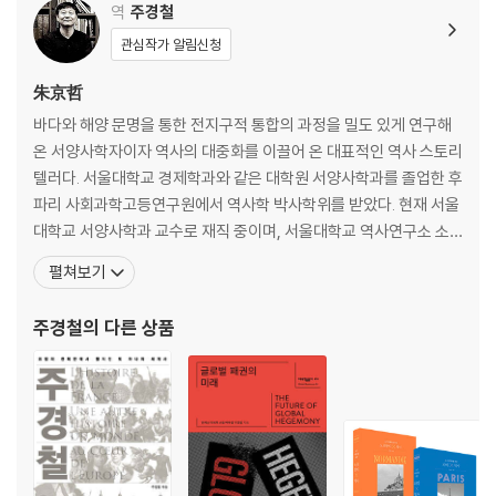
역
주경철
관심작가 알림신청
朱京哲
바다와 해양 문명을 통한 전지구적 통합의 과정을 밀도 있게 연구해
온 서양사학자이자 역사의 대중화를 이끌어 온 대표적인 역사 스토리
텔러다. 서울대학교 경제학과와 같은 대학원 서양사학과를 졸업한 후
파리 사회과학고등연구원에서 역사학 박사학위를 받았다. 현재 서울
대학교 서양사학과 교수로 재직 중이며, 서울대학교 역사연구소 소
장과 중세르네상스연구소 소장, 도시사학회 회장을 지냈다. 근대사
펼쳐보기
와 해양사에 대한 독보적인 저작인 《대항해 시대》, 《바다 인류》를 비
롯해 《시간여행자를 위한 파리×역사》, 《문명과 바다》, 《모험과 교류
주경철
의 다른 상품
의 문명사》, 《그해, 역사가 바뀌다》, 《주경철의 유럽인 이