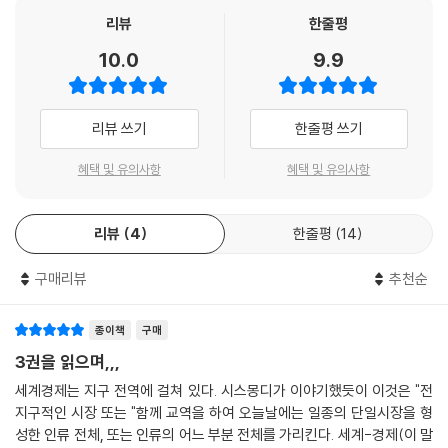
과 일상생활을 담은 방대한 고문서들을 통계적으로 분석하고 수량화했다.
리뷰
한줄평
10.0
9.9
브로델은 작고 사소한 일들이 매일같이 되풀이되는 과정이 ‘지속되면서’
단단한 ‘구조’가 만들어진다고 보았다. 사람들의 기본적인 삶의 모습과 그
한계를 규정하는 구조를 통해서 역사, 그리고 세상을 바꾸는 원동력을 통
리뷰 쓰기
한줄평 쓰기
찰한 그는 오늘날까지도 프랑스 역사학의 ‘대부’로 불린다.
혜택 및 유의사항
혜택 및 유의사항
15-18세기 산업화 이전 시대의 물질생활을
거시적인 차원에서 고찰한 기념비적 대작
리뷰
4
한줄평
14
세계 역사학을 이끈 대작 『물질문명과 자본주의』는 산업화 이전 시기의 인
구매리뷰
추천순
간 사회를 낱낱이 연구하여 물질문명과 자본주의의 과거, 현재, 그리고 미
래를 살펴보는 책이다. 고문서와 팸플릿, 과거와 당대의 논문 등 방대한 자
료를 수십 년에 걸쳐 깊이 연구한 끝에 나온 산물로, 세계사적인 사건들뿐
종이책
구매
아니라 경제, 문화, 지리, 사회 등 다양한 영역들을 총체적으로 살피며 물
3권을 읽으며,,,
질문명과 자본주의의 그 역동적인 흐름을 담아냈다.
세계경제는 지구 전역에 걸쳐 있다. 시스몽디가 이야기했듯이 이것은 "전
지구적인 시장 또는 "함께 교역을 하여 오늘날에는 일종의 단일시장을 형
제1권인 『일상생활의 구조』는 사물, 도구, 일상의 행위, 화폐, 도시 등 물질
성한 인류 전체, 또는 인류의 어느 부분 전체를 가리킨다. 세계-경제(이 말