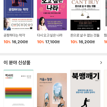
공정하다는 착각
다시 오고 싶은 나라
돈으로 살 수 없는 것들
줬
10
16,200
10
17,100
10
16,200
1
%
%
%
원
원
원
이 분야 신상품