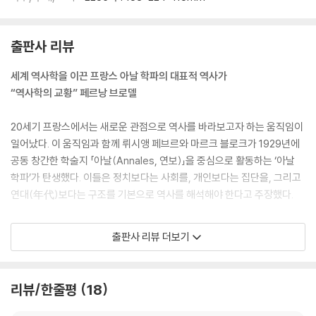
출판사 리뷰
세계 역사학을 이끈 프랑스 아날 학파의 대표적 역사가
“역사학의 교황” 페르낭 브로델
20세기 프랑스에서는 새로운 관점으로 역사를 바라보고자 하는 움직임이
일어났다. 이 움직임과 함께 뤼시앵 페브르와 마르크 블로크가 1929년에
공동 창간한 학술지 「아날(Annales, 연보)」을 중심으로 활동하는 ‘아날
학파’가 탄생했다. 이들은 정치보다는 사회를, 개인보다는 집단을, 그리고
연대(年代)보다는 구조를 기본으로 역사를 해석해야 한다고 주장했다.
페르낭 브로델은 아날 학파의 제2세대 학자이자 대표적인 학자로, 아날 학
출판사 리뷰 더보기
파의 ‘새로운 역사’라는 시각을 심화하여 역사학의 영역을 경제사, 사회사
로 확장시켰다. 브로델은 단편적인 역사보다는 인류의 역사 전체를 바라보
고자 했다. 이를 위해서 그는 당시의 학자들이 대수롭지 않게 여기던 사람
리뷰/한줄평
18
들의 일상생활, 즉 인구의 변화나 의식주, 사치품 등을 면밀히 연구했다. 수
세기에 걸친 사람들의 생활양식이 결국 세상을 바꾼다고 생각한 그는 상업