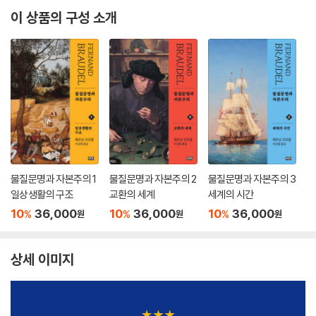
이 상품의 구성 소개
물질문명과 자본주의 1
물질문명과 자본주의 2
물질문명과 자본주의 3
일상생활의 구조
교환의 세계
세계의 시간
10
36,000
10
36,000
10
36,000
%
%
%
원
원
원
상세 이미지