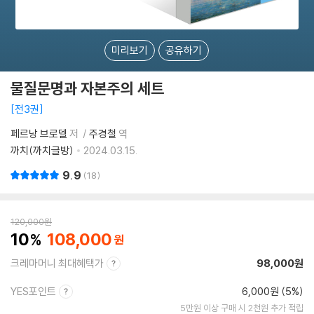
미리보기
공유하기
물질문명과 자본주의 세트
전3권
페르낭 브로델
저
주경철
역
까치(까치글방)
2024.03.15.
9.9
18
120,000
원
10
108,000
크레마머니 최대혜택가
98,000원
YES포인트
6,000원 (5%)
5만원 이상 구매 시 2천원 추가 적립