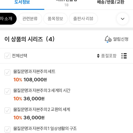
도서정보
배송/반품/교환
18
자 소개
관련분류
품목정보
출판사 리뷰
이 상품의 시리즈
4
알림신청
전체선택
품절포함
물질문명과 자본주의 세트
10
108,000
%
원
물질문명과 자본주의 3 세계의 시간
10
36,000
%
원
물질문명과 자본주의 2 교환의 세계
10
36,000
%
원
물질문명과 자본주의 1 일상생활의 구조