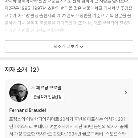
아니라 경제학자와 일반 대중들에게도 널리 읽히며 큰 사랑을 받아왔다.
제2판은 1995-1997년 초판의 번역을 맡은 서울대학교 역사학부 주경철
교수가 아르망 콜랭 출판사의 2022년도 개정판을 기준으로 책 전문을 꼼
꼼하게 다시 살피며 문장들을 가다듬었다. 또한 상, 하로 분권되어 전 6권
이었던 초판을 전 3권으로 합본했다.
[도서] 물질문명과 자본주의 2 교환의 세계 (제2판)
책소개 더보기
“역사학의 교황” 페르낭 브로델의 위대한 고전 초판 발행 30여 년 만에 제
2판 출간 음식, 의복, 사치품 등 일상생활에서부터 경제, 산업혁명과 자본
주의까지 독창적인 시각과 통찰로 근대사 연구에 새로운 지평을 연 대작
저자 소개
2
세계 역사학을 이끈 프랑스 아날 학파의 대표적 역사가 페르낭 브로델의
역작이자 20세기 최고의 역사서로 손꼽히는 『물질문명과 자본주의』가 번
저
페르낭 브로델
역문을 다듬어 가독성을 높이고 표지와 본문의 디자인을 새롭게 하여 양장
본으로 출간되었다. 프랑스에서 1967년에 제1권이 출간된 이후 1979년
관심작가 알림신청
완간되기까지 12년이 걸린 이 대작은 『지중해 : 펠리페 2세 시대의 지중해
Fernand Braudel
세계』와 함께 손꼽히는 브로델의 대표작으로, 아날 학파의 역사적 관점을
완성했다는 평가를 받았다. 또한 자본주의 세계의 구조와 그 기원, 그리고
프랑스의 아날학파의 리더로 20세기 후반을 대표하는 역사가. 2011
발전과정을 밝힌 현대의 고전이자 필독서로 자리매김하여 역사학자들뿐
년 <히스토리 투데이> 여론조사에서 지난 60년 동안의 역사가 중에
아니라 경제학자와 일반 대중들에게도 널리 읽히며 큰 사랑을 받아왔다.
서 가장 중요한 역사가로 꼽혔다. 1934년 클로드 레비-스토르스와