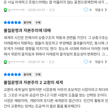
문화를 살펴보면서, 일상생활이 만든 문명의 틀을 관찰한다. 바로 이 물질
은 사실 어색하고 프랑스어에는 잘 어울리지 않는 표현으로예전에 내가 독
문화의 기반 위에 행상인, 상인, 가게와 상점, 시장과 정기시와 같은 경제
일어의 ‘벨트비르트샤프트[Weltwirtschaft]의 번역어를 찾을 때 그다지
g*******0
2026.03.01.
신고
0
댓글
0
활동이 솟아난다. 거대 회사들은 원격지 교역을 수행하고 거래소가 등장하
논리적이지 않다는
여 국제 교역 활동을 담당한다. 제2권인 『교환의 세계』를 통해서는 ‘시장경
종이책
구매
제’와 ‘자본주의’라는 두 영역을 추적하면서, 제1권에서 다룬 물질문화의
물질문명과 자본주의에 대해
위에서 역동하는 이 두 영역을 구조적으로 설명하고자 한다. 시장경제와
자본주의는 서로 뒤섞이면서도 구분되고 대립하는데, 어떤 불평등이 이와
세계의 시간은 전체사의 상층구조의 작동과 관련을 가진다. 그 상층구조는
같은 이중성을 만드는지를 다룬다. 제3권인 『세계의 시간』에서는 자본주
아래층에서 작용하는 힘들이 창조하고 부양해준 결과물이지만, 동시에 그
무게가 아래로 영향을 미치기도 한다. 장소와 시대에 따라서 이러한 아래
의적 영향력을 전 세계적으로 미치는 도시들이 등장했다가 쇠퇴하는 역사
에서 위로의 움직임과 위에서 아래로의 움직임의 중요성이 변화한다. 그러
의 흐름을 살펴본다. 베네치아, 안트베르펜, 제노바, 암스테르담 등의 도시
나 사회적, 경제적으로 가장 발전한 지역에서도 세계의 시간이 모든것을
가 차례로 주도권을 잡았으며, 프랑스와 영국에서 국민경제가 등장했고,
g*******0
2026.01.16.
신고
0
댓글
0
다 책임지지는 못
그후 영국이 산업혁명을 통해서 세계를 지배했다.
종이책
구매
이 책에 쏟아진 찬사
물질문명과 자본주의 2 교환의 세계
교환의 세계 달리 말하자면 시장경제. 아무리 초보적인 시장이라고 하더라
이 책이 세세한 내용과 대담한 가설들로 가득하다는 데에는 반론의 여지가
도 그곳은 수요와 공급이 만나고 다른 사람의 도움을 얻는 선택된 곳이다..
없다.……이 책은 인간이 할 수 있는 끝없이 다양한 상업의 세계들을 보여
시장은 해방이며, 개방이며 또다른 세계로의 접근이다. 인간의 활동과 인
준다.
간이 교환하는 잉여는 조금씩 이 좁은 틈을 통과해간다.
― 조너선 스펜스, [뉴욕 타임스 북 리뷰(New York Times Book Rev