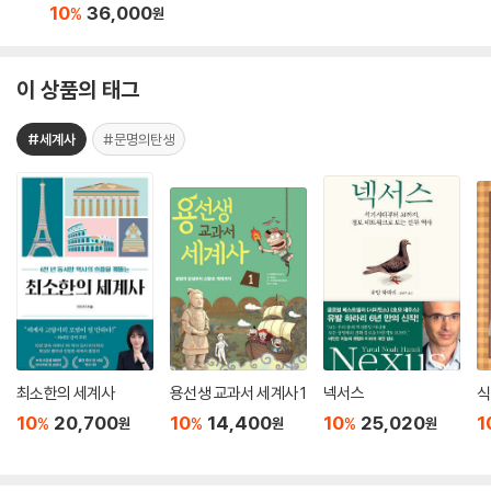
10
36,000
%
원
이 상품의 태그
#세계사
#문명의탄생
최소한의 세계사
용선생 교과서 세계사 1
넥서스
식
10
20,700
10
14,400
10
25,020
1
%
%
%
원
원
원