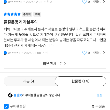
d******8
2025.12.08.
신고
0
댓글
0
iew)]
저명한 프랑스의 역사가 페르낭 브로델은 사람들이 어떻게 먹고 입는지,
종이책
구매
어디에 사는지, 그리고 어디에서 필수품과 사치품을 얻었는지를 연구함으
물질문명과 자본주의
로써 역사를 깊이 이해할 수 있다고 설득한다. 브로델은 역사의 큰 흐름이
제목 그대로의 주제로서 통시적 서술로 문명의 일부의 척도를 통합적 이해
어떻게 작은 부분으로부터 만들어졌는지를 낱낱이 보여준다.
가 가능케 도와줄 것으로 기대하여 구입했습니다. 일반 교양서 두세배에
― 엘리자베스 그로스만, [새터데이 리뷰(Saturday Review)]
달하는 두께가 총 세권이나 되는 분량의 방대한 양을 다루고있으니 그만큼
내용적 신뢰가 가게되는 작품입니다.
저자의 오래된 학식과 세련된 문체뿐 아니라 인간에 대한 이해, 그리고 현
c*****7
2025.03.08.
신고
0
댓글
0
대사회에 대한 예리한 비유로 생생하게 살아 숨 쉬는 책이다.
― [이코노미스트(Economist)]
리뷰 전체보기
페르낭 브로델은 ‘인간에 밀접한 역사’를 쓰고자 했다. 그는 혁명을 일으켰
다. 그는 20세기의 고통을 발견의 땅으로 만들었다.
리뷰
4
한줄평
14
― [라 크루아(La Croix)]
클린봇
이 부적절한 글을 감지 중입니다.
설정
구매한줄평
추천순