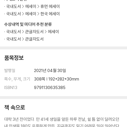
국내도서
에세이
휴먼 에세이
국내도서
에세이
한국 에세이
수상내역 및 미디어 추천 분류
국내도서
큰글자도서
에세이
국내도서
큰글자도서
품목정보
발행일
2021년 04월 30일
쪽수, 무게, 크기
308쪽 | 192*282*30mm
ISBN13
9791130635385
책 속으로
대략 3년 전이었다. 만 41세 생일을 앞둔 하루 전날, 쉴 틈 없이 달려오던
내 인생을 180도 우회하게 만든, 지금까지도 믿기 어려운 일이 일어났다.