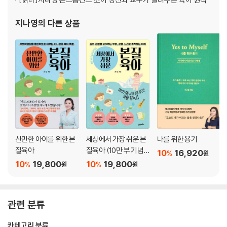
정신과 의사, 나의 소명
지나영
의 다른 상품
자랑스러운 한국인
누군가를 도울 때 삶이 더 의미 있어진다는 것
볼티모어의 수고하고 무거운 짐 진 자들
꿈을 물면 놓지 않는 핏불처럼
죽음 앞에 선 아버지
4장 거칠고도 소중한 내 삶을 걸고
진심으로 삶에 임한다는 것
어떤 형태로든 긍정적으로 바라볼 것
산만한 아이를 위한 본
세상에서 가장 쉬운 본
나를 위한 용기
우리는 다 같으면서도 또 다르다는 것
질육아
질육아 (10만 부 기념
10
16,920
%
원
나 자신과의 미팅이 더 중요하다는 것
뉴 에디션)
10
19,800
10
19,800
%
%
원
원
나의 길을 넘어 초월의 길로
감사의 글
관련 분류
카테고리 분류