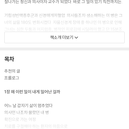
잘나가는 정신과 의사이자 교수가 되었다. 바로 그 일이 있기 직전까지는.
기립성빈맥증후군과 신경매개저혈압. 의사들조차 생소해하는 이 병은 그
녀의 삶을 180도 변화시켰다. 자율신경계 장애 중 하나인 이 병으로 인해
그녀는 심한 두통과 어지럼증, 병적인 피로감에 시달려야 했고 단 15분조
차 자신의 의지대로 앉아 있을 수 없었다. 결국 그녀는 자신이 그토록 사랑
책소개 더보기
해마지않던 의사로서의 일과 교수로서의 삶을 잠시 내려놓을 수밖에 없었
다.
목차
『마음이 흐르는 대로』를 통해 그녀가 전하는 메시지는 간단명료하다. “Fol
low your heart(자신의 진심을 따르라)!” 매 순간 맞닥뜨리는 선택의 갈
추천의 글
림길에서 그녀는 늘 자신의 마음이 이야기하는 방향으로 걸어왔고, 그 선
프롤로그
택은 실패했을지언정 한 번도 그녀 자신을 실망시키지 않았다. ‘내 마음이
흐르는 대로 걸어왔기 때문에’ 그녀는 온전히 자신의 삶을 사랑할 수 있었
1장 왜 이런 일이 내게 일어난 걸까
고 자아를 굳건히 지켜낼 수 있었다.
어느 날 갑자기 삶이 멈추었다
그녀는 말한다. “세상과 작별하는 날, 당신은 지금을 후회하지 않을 자신이
의사인 나조차 몰랐던 내 병
있습니까?” 병마와 싸우며, 또 그 병과 함께 살아가며 그녀가 깨달은 삶의
확진으로 가는 여정
교훈들은 우리를 더욱 우리답게 만드는 소중한 지침이 되어줄 것이다. ‘마
치료를 구걸해야 하는 환자의 마음으로