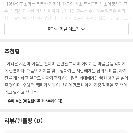
뇌영상연구소라는 든든한 커리어, 한국인 최초 존스홉킨스 소아정신과 교
나는 물이 반이나 차 있다고 생각하고 열심히 살아가다 보면 나머지 반도
수, 다정하고 착한 의사 남편까지… 지나영 교수를 수식하는 말들은 화려
채워지려니 믿는다. 특히 힘들고 어려운 순간을 맞닥뜨릴 때 이러한 마음
했다. 말도 통하지 않는 낯선 미국 땅에서 혹독한 수련 생활을 버틴 끝에 그
가짐은 큰 도움이 된다. 물론 이런 생각을 비현실적인 낙관주의라고 비난
녀는 자신이 원하던 삶을 이룰 수 있었다. 그때까지만 해도 그녀의 인생은
출판사 리뷰 더보기
하는 사람도 있겠지만, 조그만 역경에도 비관적으로 절망하는 것보다는 훨
순풍을 탄 배처럼 마음먹은 대로 흘러갈 줄만 알았다. 바로 그 일이 일어나
씬 낫지 않을까. 레지던트 과정에 낙방했을 때, 인턴 성적이 좋지 않았을
기 직전까지는.
때, 언어 장벽으로 바보 취급을 당했을 때 풀이 죽거나 또 실패할까 봐 걱정
추천평
만 했다면 지금의 나는 없었을 것이다. 실수를 하거나 결과가 좋지 않을 때
지독한 불행은 예고 없이 찾아와 그녀의 삶을 집어삼켰다. 마흔 살 생일을
도 좌절하지 않고 오늘 하루 열심히 살았으니 내일은 더 나아지리란 믿음
하루 앞둔 그날, 그녀는 심한 두통과 어지럼증을 느꼈다. 단순한 몸살일 줄
“어려운 시간과 아픔을 견디며 단련된 그녀의 이야기는 마음을 움직이기
을 잃지 않았기에 나는 더 강하고 단단해질 수 있었다.
로만 알았던 증상은 몇 달이 지나도 나아지지 않았다. 아니 점점 더 심해지
에 충분하다. 오늘의 가치를 잊고 살아가는 사람에게는 삶의 의미를, 자기
--- p.89, 「하나의 문이 닫히면 또 다른 문이 열린다는 것」 중에서
기만 했다. 병적인 피로감에 단 15분도 제대로 앉아 있을 수 없었고 급기야
길을 개척하고 앞으로 나아가고자 하는 젊은 세대에게는 꿈과 용기를 심어
말을 할 힘도, 심지어는 머리를 들 힘조차 낼 수 없었다.
줄 것이다. 수많은 책들 가운데 이 책이야말로 나에게 가장 감동을 준 책이
20년 가까이 의사로 일해오면서 죽음이라는 것은 삶의 끝이기도 하지만
라고 말하고 싶다.”
어떻게 보면 삶의 연장선 중 한 부분이기도 하고, 혹은 삶의 일부분이기도
‘왜 내 몸이 한꺼번에 우르르 무너져버리는 걸까?’
하다는 것을 배우고 있다. 즉, 죽음을 무조건 피하거나 최대한 미루어야 할
- 유미 호건 (메릴랜드주 퍼스트레이디)
절대 악으로 보기보다는, 예상치 못한 순간에 오더라도 잘 받아들여야 할
기립성빈맥증후군과 신경매개저혈압. 의사들조차 생소해하는, 더욱이 의
내 삶의 일부로 여겨야 한다는 것이다. 결국 우리는 삶을 살아가면서 어떻
사인 자신도 제대로 알지 못했던 이 병의 정체를 찾기 위해 그녀는 수개월
리뷰/한줄평
0
게 살아가야 하는지를 배우는 동시에, 또 어떻게 죽어가야 하는지도 배워
간 수십 명이 넘는 의사를 만났다. 신체적인 원인을 찾지 못해 우울증이라
야 하는 것 아닐까.
오해받고, 남편에게조차 제대로 인정받지 못하며 억울한 나날을 보내기도