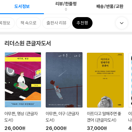
리뷰/한줄평
도서정보
배송/반품/교환
0
목정보
책 속으로
출판사 리뷰
추천평
리더스원 큰글자도서
아무튼, 명상 (큰글자
아무튼, 야구 (큰글자
아프다고 말해주면 좋
이
도서)
도서)
겠어 (큰글자도서)
나
26,000
26,000
37,000
4
원
원
원