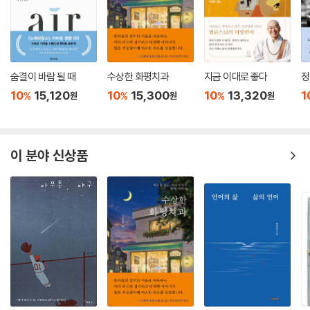
《Follow your heart》
그때와 똑같이 무모한 결정을 내렸을 것이다. ‘두려움을 안고 일단 점프’해
보면 내가 예측하지 못한 경우의 수가 펼쳐지기도 한다는 걸 잘 알기 때문
“진심이 향하는 길로 걸어가세요.
이다.
그 길이 당신 삶의 정답이니까요.”
--- p.187, 「두려움을 안고 점프」 중에서
숨결이 바람 될 때
수상한 화평치과
지금 이대로 좋다
정
지나영 교수는 대한민국에서 가장 보수적인 지역이라 여겨지던 대구에서
10
15,120
10
15,300
10
13,320
1
%
%
%
원
원
원
자기 내면의 소리에 귀 기울이고 직감을 따라 가보라고 하면 많은 사람이
둘째 딸로 태어났다. 5년이 지나고서야 호적이 등록되었을 만큼 탄생이 축
너무 이상적인, 현실성 없는 이야기를 한다고 생각한다. 만약 자신의 현실
복받지 못했어도, 가난한 형편 탓에 늘 부모님의 공장일과 장사를 도와야
이 충분히 행복하고 만족스럽다면 이런 나의 이야기를 꼭 들을 필요는 없
했음에도 그녀는 주눅 드는 법이 없었다. 오히려 힘든 환경 속에서도 없던
다. 그렇지만 현실이 공허하고 힘들다면, 괴롭고 행복하지 않고 우울감에
기회를 만들어가며 도전정신을 기르고 삶의 난관들을 헤쳐 왔다.
이 분야 신상품
빠질 지경이라면, 한 번쯤은 현실이 아닌 것을 꿈꾸어도 보고, 또 그 꿈에
수많은 인생의 기로 앞에서 그녀는 늘 ‘마음이 흐르는 대로’ 삶의 방향을 선
가까이 다가가기 위해 삶에 변화를 줘보는 것은 어떨까? 남들이 보기에 화
택했다. 대구가톨릭대 의과대학에 진학한 것도, 아무런 준비도 없이 무작
려하지 않은 길일지라도 내가 가고 싶으면 가보고, 또 안 될 것 같다고 미리
정 미국으로 날아간 것도, 문화와 언어의 장벽에도 불구하고 말로써 환자
부터 결론을 내리기보다는 불가능한 꿈에 도전해보고, 그 꿈의 방향으로
를 치료해야 하는 정신과를 고수한 것도, 미국 내에서도 위험하기로 소문
한번 살아보는 건 어떨까? 꿈은 어차피 꾸는 사람 마음이니까 말이다.
난 볼티모어에 자리를 잡고 열악한 상황에 놓인 환자들을 돌보게 된 것도
--- p.265, 「진심으로 삶에 임한다는 것」 중에서
모두 그녀 내면 깊숙한 곳에서 말하는 방향대로의 선택이었다.
“병을 겪으며 세상과 사람과 삶을 바라보는 시각도 많이 달라졌다. 처참히
무너진 환자의 입장에 온전히 놓여보았기에, 좋은 의사란 그저 아는 것만