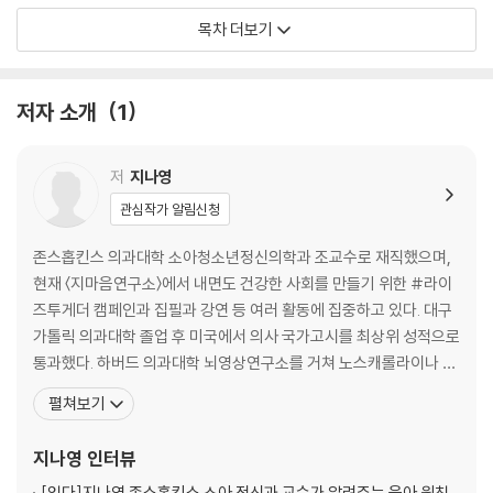
음이 흐르는 대로’ 살아가도 괜찮다는 용기가 될 것이며, 험난한 자신만의
일상이 더는 일상이 아닌 순간
목차 더보기
삶의 여정에 작은 위로가 되어줄 것이다.
2장 삶의 무게를 덜어내자 비로소 보이는 것들
저자 소개
1
하나의 문이 닫히면 또 다른 문이 열린다는 것
비울 때 더 소중한 것을 채울 수 있다는 것
아이 없는 삶을 받아들인다는 것
저
지나영
남보다 나를 더 존중해야 한다는 것
관심작가 알림신청
진짜 중요한 가치는 내면에 있다는 것
부족한 부분보다는 잘하는 부분에 집중할 것
존스홉킨스 의과대학 소아청소년정신의학과 조교수로 재직했으며,
중요하지 않은 일에 “No”라고 이야기할 것
현재 〈지마음연구소〉에서 내면도 건강한 사회를 만들기 위한 #라이
병과 죽음 역시 삶의 일부라는 것
즈투게더 캠페인과 집필과 강연 등 여러 활동에 집중하고 있다. 대구
생각하는 대로 삶이 흘러간다는 것
가톨릭 의과대학 졸업 후 미국에서 의사 국가고시를 최상위 성적으로
통과했다. 하버드 의과대학 뇌영상연구소를 거쳐 노스캐롤라이나 의
3장 내 안에서 나를 만드는 것들
과대학에서 정신과 레지던트와 소아정신과 펠로우 과정을 이수했다.
펼쳐보기
그 뒤 존스홉킨스 의과대학과 그 연계 병원인 케네디크리거인스티튜
돈보다 더 가치 있는 유산
트 소아정신과 교수를 역임했다. 의사이자 교수로서 치료와 연구, 교
지나영
인터뷰
아픈 자들과 함께한 삶
육에 전념하는 동시에 때때로 세계를 누비며 자유로운 삶을 항해하던
두려움을 안고 점프
[읽다]
지나영 존스홉킨스 소아 정신과 교수가 알려주는 육아 원칙