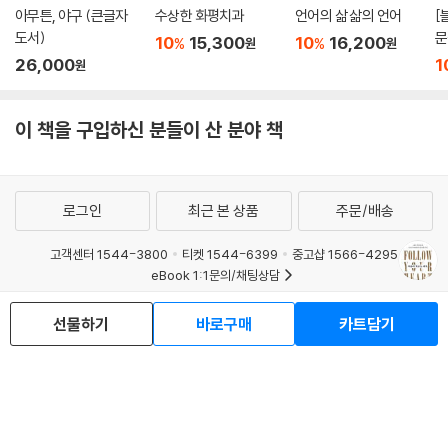
많은 의사가 아니라 환자의 고통을 알아주고 덜어주려고 노력하는 의사라
아무튼, 야구 (큰글자
수상한 화평치과
언어의 삶 삶의 언어
[
는 것도 배웠다. 이 모든 걸 겪고 난 지금은 병이 내게서 빼앗아 간 것보다
도서)
문
10
15,300
10
16,200
%
%
원
원
성
주고 간 것이 더 많다는 생각이 든다.” (본문 중에서)
26,000
1
원
름
름
그리고 지금, 그녀는 자신이 견지해왔던 삶의 태도인 “Follow your hear
는
이 책을 구입하신 분들이 산 분야 책
t(자신의 진심을 따르라)!”라는 메시지를 더욱 절실히 공감하고, 또 많은
이들에게 전하고 있다. 삶이라는 자신의 창조 작품을 주체적으로 조각해나
가기 위해서는 사회나 다른 사람들이 기대하는 것에 나를 맞추기보다는 오
롯이 내 진심을 따라야 한다는 것을, 자신의 경험을 통해 또 병 이후의 삶을
로그인
최근 본 상품
주문/배송
통해 스스로 증명해 보이고 있는 것이다.
고객센터 1544-3800
티켓 1544-6399
중고샵 1566-4295
eBook 1:1문의/채팅상담
“세상과 작별하는 날,
나는 지금을 후회하지 않을 수 있을까?”
예스이십사(주) 사업자 정보
선물하기
바로구매
카트담기
이용약관
개인정보처리방침
청소년보호정책
미래의 일은 그 누구도 예측할 수 없다. 나에게 이익이 되는 길만을 철저히
PC버전
회사소개
거래처관계자께
계산해 걸어간다고 해도 내가 계획했던 목적지에 다다르리라는 보장도 없
도서홍보
광고
다. 인생의 어떤 문제에든 꼭 들어맞는 길이나 정답이 있는 것은 더더욱 아
Copyright © YES24 Corp. All Rights Reserved.
MATOM1
니다.