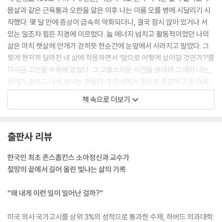
몸살과 같은 근육통과 오한을 앓은 이후 나는 이름 모를 병에 시달리기 시
작했다. 몇 달 만에 증상이 급속히 악화되더니, 결국 잠시 앉아 있거나 서
있는 일조차 힘든 지경에 이르렀다. 늘 에너지 넘치고 활동적이었던 나의
삶은 마치 햇살에 안개가 걷히듯 한순간에 눈앞에서 사라지고 말았다. 그
렇게 현저히 달라진 내 삶에 적응하면서 ‘앞으로 어떻게 살아갈 것인가?’를
다시금 고민할 수밖에 없었다. 그 고통스러운 시간을 보내며 그제야 나는,
안개가 걷히고 나서 보이는 것들이 내 인생에서 참으로 중요하고 또 더욱
가치 있는 것이란 사실을 깨달았다.
책 속으로 더보기
--- p.14, 「프롤로그」 중에서
17년간 의사 생활을 해오며 나는 스스로 환자들의 고충을 나름대로 잘 이
출판사 리뷰
해하는 의사라고 생각했다. 하지만 아니었다. 환자들에게 ‘실신전증상’이
라는 말을 자주 쓰면서도 나는 이것이 그저 좀 어지럽고 힘든, 실신하기 전
한국인 최초 존스홉킨스 소아정신과 교수가
상황을 가리키는 말인 줄로만 알았다. 내가 직접 온몸의 근육이 다 풀리고
절망의 끝에서 길어 올린 빛나는 삶의 기록
심지어 대변까지도 가리지 못하는, 소위 ‘정신줄을 놓기 직전’의 상황에 이
르러서야 그것이 차라리 죽는 게 더 낫겠다고 느낄 만큼 괴로운 증상이란
“왜 내게 이런 일이 일어난 걸까?”
걸 알 수 있었다.
--- p.60, 「확진으로 가는 여정」 중에서
미국 의사 국가고시를 상위 3%의 성적으로 통과한 수재, 하버드 의과대학