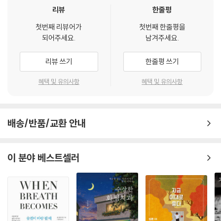
--- p.147, 「병과 죽음 역시 삶의 일부라는 것」 중에서
리뷰
한줄평
했다. 지금껏 늘 그래왔듯이 열성적으로 일을 하고 싶었다. 아픈 환자들을
돌보고 강단에도 서고 싶었다. 하지만 자꾸 일을 해야 한다고 재촉하는 머
첫번째 리뷰어가
첫번째 한줄평을
마치 내버려진 것처럼 자랐지만 역설적이게도 도리어 이런 환경이 나의 생
리와 달리 몸이 말을 듣지 않았다. 10년간 다녀서 눈 감고도 돌아다닐 수 있
되어주세요.
남겨주세요.
각과 직감을 신뢰하고, 주어진 것이 부족하더라도 잘 활용하며, 문제가 생
을 만큼 익숙한 병원 건물에서 길을 잃었고, 매일 언급하던 치료법의 이름
기면 창의적이고 주도적으로 해결할 수 있도록 훈련하는 계기가 되었다.
이 떠오르지 않아 환자 앞에서 얼버무리는 지경에 이르렀다. 결국 그녀는
리뷰 쓰기
한줄평 쓰기
이렇듯 때로는 가르침의 손길이 덜할 때 오히려 아이들은 더 크게 배우기
이 병으로 인해 자신이 그토록 사랑해마지않던 의사로서의 일과 교수로서
도 한다. 그렇기에 나는 나의 어린 시절이 원망스럽지 않고 오히려 마냥 고
의 삶을 잠시 내려놓을 수밖에 없었다.
혜택 및 유의사항
혜택 및 유의사항
맙기만 하다.
--- p.173, 「돈보다 더 가치 있는 유산」 중에서
“악몽 같은 4개월이었다. 아니, 이 병이 눈을 뜨면 사라질 악몽이 아니라
계속 진행되고 있는 현실이라는 사실이 여전히 믿기 어려웠다. 한없이 참
배송/반품/교환 안내
아는 사람 하나 없고 영어도 잘 못하고 돈도 별로 없는데, 무엇보다도 미국
담하고 억울했다. 늘 힘들어도 포기하지 않고 삶을 극복해온 나로서는 패
의사 면허증을 따서 어디에 쓸지 특별한 목적이나 계획도 없는데 무작정
배를 받아들이기가 힘들었다. 그렇지만 이는 내가 내 의지대로 내린 결정
미국에 가보겠다는 이 생각은 논리적으로 따져봤을 때 전혀 현명한 선택이
이 아니었다. 내 병이, 아니 내 삶이 나에게 던져준 과제이자 결정이었고 나
이 분야 베스트셀러
아니었다. 여러모로 현실적인 걱정과 걸림돌도 많았던 게 사실이었다. 그
는 그것에 오롯이 답할 수밖에 없었다.” (본문 중에서)
래도 아무도 나를 말리지 못했다. ‘그래, 하고 싶은데 그냥 한번 뛰어들어
보자. 죽기야 하겠나!’
당시 그렇게 무모하게만 보였던 나의 결정이 내 삶의 방향을 얼마나 크게
수많은 인생의 기로 앞에서
변화시켰는지 되돌아보면 소름이 끼칠 만큼 놀랍다. 전혀 예상하지 못했던
고민하는 이들을 위한 뜨거운 응원과 위로
기회들과 어려움이 나를 기다리고 있었지만 나는 다시 인생을 산다고 해도