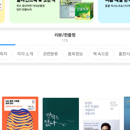
리뷰/한줄평
175
목차
저자 소개
관련분류
품목정보
책 속으로
출판사