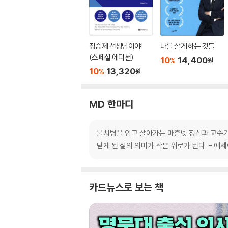
정승제 선생님이야!
나를 살게 하는 것들
(스페셜 에디션)
10
14,400
%
원
10
13,320
%
원
MD 한마디
불치병을 안고 살아가는 마흔넷 정신과 교수가
닫게 된 삶의 의미가 작은 위로가 된다. - 에
카드뉴스로 보는 책