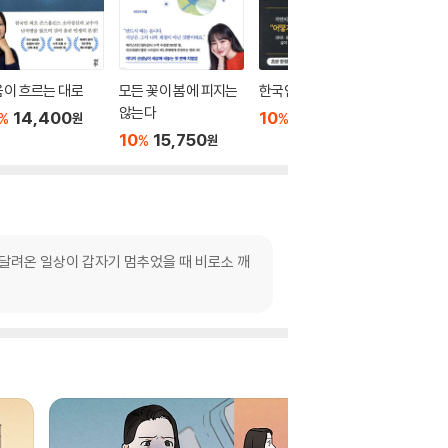
이 흐르는 대로
모든 꽃이 봄에 피지는
한국인을 읽는다
내가 너
않는다
을 때
14,400
10
15,750
%
%
원
원
10
15,750
10
1
%
%
원
 달려온 일상이 갑자기 멈추었을 때 비로소 깨