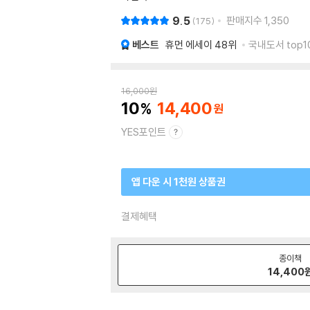
9.5
판매지수
1,350
175
베스트
휴먼 에세이
48위
국내도서 top1
16,000
원
10
14,400
YES포인트
앱 다운 시 1천원 상품권
결제혜택
종이책
14,400