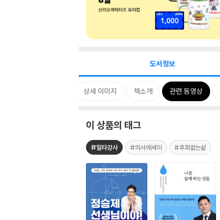
도서정보
D 한마디
카드뉴스
상세 이미지
책소개
관련 동영상
이 상품의 태그
#일타강사
#의사에세이
#후회없는삶