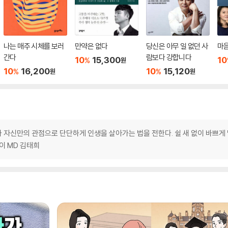
나는 매주 시체를 보러
만약은 없다
당신은 아무 일 없던 사
마음
간다
람보다 강합니다
10
15,300
10
%
원
10
16,200
10
15,120
%
%
원
원
 자신만의 관점으로 단단하게 인생을 살아가는 법을 전한다. 쉴 새 없이 바쁘게
세이 MD 김태희