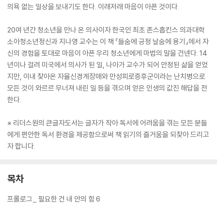
의욕 없는 일상을 보내기도 한다. 이래저래 마음이 아픈 것이다.
20여 년간 청소년을 만나 온 의사이자 한국인 최초 존스홉킨스 의과대학
소아청소년정신과 지나영 교수는 이 책 『들숨에 긍정 날숨에 용기』에서 자
신의 경험을 토대로 마음이 아픈 우리 청소년에게 마법의 말을 건넨다. 14
년이나 걸려 미국에서 의사가 된 일, 나아가 교수가 되어 안정된 삶을 얻었
지만, 이내 찾아온 자율신경계장애와 만성피로증후군이라는 난치병으로
모든 것이 와르르 무너져 내린 일 등을 겪으며 얻은 인생의 값진 해답을 전
한다.
※ 리더스원의 큰글자도서는 글자가 작아 독서에 어려움을 겪는 모든 분들
에게 편안한 독서 환경을 제공함으로써 책 읽기의 즐거움을 되찾아 드리고
자 합니다.
목차
프롤로그_ 필요한 건 내 안의 힘 6