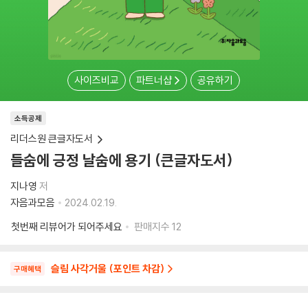
사이즈비교
파트너샵
공유하기
소득공제
리더스원 큰글자도서
들숨에 긍정 날숨에 용기 (큰글자도서)
지나영
저
자음과모음
2024.02.19.
첫번째 리뷰어가 되어주세요
판매지수
12
슬림 사각거울 (포인트 차감)
구매혜택