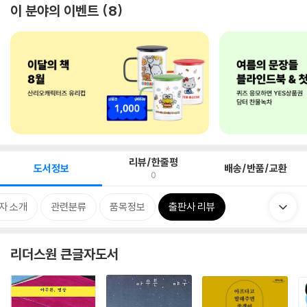
이 분야의 이벤트
8
리뷰/한줄평
도서정보
배송/반품/교환
0
자 소개
관련분류
품목정보
출판사 리뷰
리더스원 큰글자도서