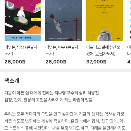
아무튼, 명상 (큰글자
아무튼, 야구 (큰글자
아프다고 말해주면 좋
이
도서)
도서)
겠어 (큰글자도서)
나
26,000
26,000
37,000
4
원
원
원
책소개
마음이 아픈 십 대에게 전하는 지나영 교수의 심리 처방전
감정, 관계, 일상의 고민을 사라지게 하는 마법의 말들
우리는 모두 저마다의 고민을 안고 살아간다. 지금의 십 대는 역사상 가장
빠른 속도로 변화하는 세상에 적응하며, 혼란 속에서 입시, 친구 관계, 외
모 스트레스 등에 시달린다. ‘나’를 부정하기도 하고, 미래를 불안해하기도,