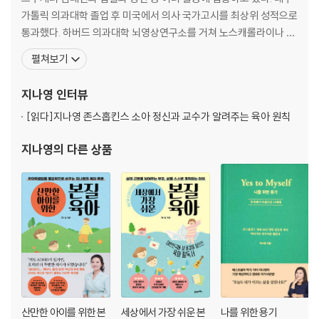
- 다름으로 더 아름다워지는 것 99
가톨릭 의과대학 졸업 후 미국에서 의사 국가고시를 최상위 성적으로
- 변명하지 말고 깔끔하게 실수 인정! 105
통과했다. 하버드 의과대학 뇌영상연구소를 거쳐 노스캐롤라이나 의
- 다른 사람의 좋은 점을 발견하는 마음 113
과대학에서 정신과 레지던트와 소아정신과 펠로우 과정을 이수했다.
펼쳐보기
- 순수한 인연이 보물이 되는 순간 119
그 뒤 존스홉킨스 의과대학과 그 연계 병원인 케네디크리거인스티튜
트 소아정신과 교수를 역임했다. 의사이자 교수로서 치료와 연구, 교
지나영
인터뷰
4장_ 나를 괴롭히는 것으로부터 탈출하기
육에 전념하는 동시에 때때로 세계를 누비며 자유로운 삶을 항해하던
[읽다]
지나영 존스홉킨스 소아 정신과 교수가 알려주는 육아 원칙
- 얼마나 날씬해져야 만족할래? 129
지나영
의 다른 상품
- 좋아하는 사람과 어떻게 사귀면 좋을까? 137
- 불편한 감정을 다스리는 방법 144
- 나는 내가 지킬 거야 150
- 어떤 나쁜 일도 반드시 끝이 있어 157
- 난 왜 이렇게 무기력할까? 161
- 즐길 때와 멈출 때, 그건 내가 정한다! 165
- 영어 울렁증 저리 비켜! 172
5장_지지 않는 단단한 마음으로
산만한 아이를 위한 본
세상에서 가장 쉬운 본
나를 위한 용기