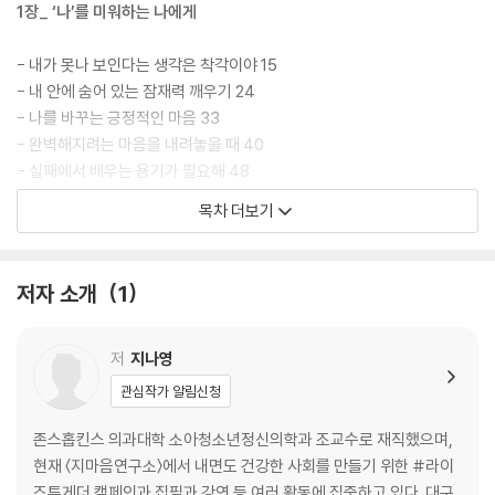
1장_ ‘나’를 미워하는 나에게
- 내가 못나 보인다는 생각은 착각이야 15
- 내 안에 숨어 있는 잠재력 깨우기 24
- 나를 바꾸는 긍정적인 마음 33
- 완벽해지려는 마음을 내려놓을 때 40
- 실패에서 배우는 용기가 필요해 48
목차 더보기
2장_ 당당하게, 나답게
- 내 안의 특별함이 내 길을 밝혀 줄 거야 59
저자 소개
1
- 내 모습 그대로 행복한 삶 67
- 정답도 오답도 없다 73
- 나는 가치 있는 사람이야 78
저
지나영
- 내 삶에 길잡이가 있다면 84
관심작가 알림신청
3장_ 함께하면 무적이 되는 우리
존스홉킨스 의과대학 소아청소년정신의학과 조교수로 재직했으며,
현재 〈지마음연구소〉에서 내면도 건강한 사회를 만들기 위한 #라이
- 진정한 인싸는 누구일까? 93
즈투게더 캠페인과 집필과 강연 등 여러 활동에 집중하고 있다. 대구