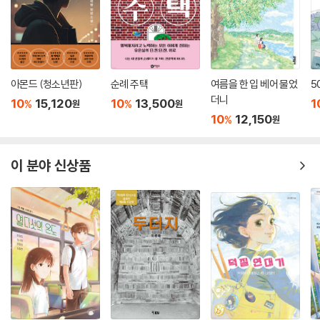
아몬드 (청소년판)
순례 주택
여름을 한 입 베어 물었
5
더니
10
15,120
10
13,500
1
%
%
원
원
10
12,150
%
원
이 분야 신상품