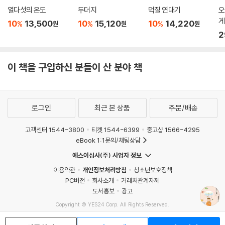
열다섯의 온도
두더지
덕질 연대기
오
게
10
13,500
10
15,120
10
14,220
%
%
%
원
원
원
2
이 책을 구입하신 분들이 산 분야 책
로그인
최근 본 상품
주문/배송
고객센터 1544-3800
티켓 1544-6399
중고샵 1566-4295
eBook 1:1문의/채팅상담
예스이십사(주) 사업자 정보
이용약관
개인정보처리방침
청소년보호정책
PC버전
회사소개
거래처관계자께
도서홍보
광고
Copyright © YES24 Corp. All Rights Reserved.
MATOM5