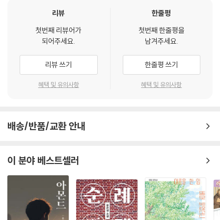
리뷰
한줄평
후우웁, - , 후우우-
첫번째 리뷰어가
첫번째 한줄평을
들숨에 긍정, 날숨에 용기!
되어주세요.
남겨주세요.
그렇게 ‘나’를 중심에 두고 나아가려면 외부 상황이나 말들에 상관없이 스
리뷰 쓰기
한줄평 쓰기
스로 단단히 설 수 있는 ‘내면의 힘’을 기르는 일이 중요하다. 나를 지탱하
는 건강한 마음, 그 ‘딴딴한’ 마음은 긍정과 용기에서 솟아난다. 그럼 긍정
혜택 및 유의사항
혜택 및 유의사항
과 용기는 어떻게 만들어 가는 걸까? 지나영 교수는 이 책에서 막연하게 포
장한 이야기가 아닌 자신의 진짜 경험담을 솔직히 보이며 따뜻하고 쓸모
있는 조언을 건넨다. ‘기분 나쁘지 않게 말하는 법’, ‘외모 스트레스 받지 않
배송/반품/교환 안내
는 법’처럼 유쾌하고도 실용적인 팁을 들려주는 한편 ‘몸과 마음이 지쳤을
때 다시 일어서는 법’ 등 삶의 지혜도 빠짐없이 담았다. 또한, 책 속 특별 코
너 ‘닥터 지와 함께 Let’s do it!’이나 부록 ‘하기 싫은 일도 즐겁게 만드는
이 분야 베스트셀러
마법 같은 말’을 통해 심리학에 근거해 우리 마음을 ‘딴딴’하게 만드는 연습
을 함께할 수 있다. 지나영 교수가 전하는 드넓게 펼쳐진 세상에서 뜻을 이
루며 재미있게 살아가는 방법, 그 과정에서 때때로 찾아오는 어려움을 잘
극복해 내는 방법, 그래서 우리 마음을 ‘딴딴’하게 가꾸어 가는 법을 〈들숨
에 긍정 날숨에 용기〉에 담았다.