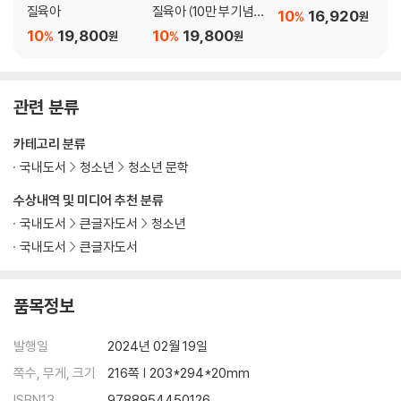
- 한번 물면 절대 놓지 않는 핏불처럼 183
질육아
질육아 (10만 부 기념
10
16,920
%
원
- 빛과 그림자는 늘 함께 있어 189
뉴 에디션)
10
19,800
10
19,800
%
%
원
원
- 내가 만드는 내 인생 지도 197
부록_ 하기 싫은 일도 즐겁게 만드는 마법 같은 말 203
관련 분류
카테고리 분류
국내도서
청소년
청소년 문학
수상내역 및 미디어 추천 분류
국내도서
큰글자도서
청소년
국내도서
큰글자도서
품목정보
발행일
2024년 02월 19일
쪽수, 무게, 크기
216쪽 | 203*294*20mm
ISBN13
9788954450126