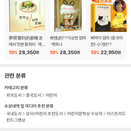
夢裡嘗到的蒼蠅 꿈
奇怪的?? 이상한 엄마
삐약이 엄마 (중국어
에서 맛본 똥파리 : 백희
: 백희나
판) 小?的??
나
10
28,350
10
28,350
10
22,950
%
%
%
원
원
원
관련 분류
카테고리 분류
외국도서
중국도서
어린이
수상내역 및 미디어 추천 분류
국내도서
유아/어린이 추천도서
어린이문학상 수상작
아스트리드
린드그렌상