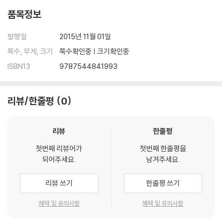
품목정보
발행일
2015년 11월 01일
쪽수, 무게, 크기
쪽수확인중 | 크기확인중
ISBN13
9787544841993
리뷰/한줄평
0
리뷰
한줄평
첫번째 리뷰어가
첫번째 한줄평을
되어주세요.
남겨주세요.
리뷰 쓰기
한줄평 쓰기
혜택 및 유의사항
혜택 및 유의사항