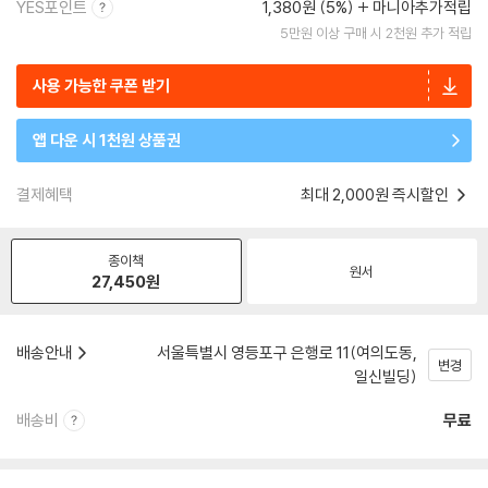
YES포인트
1,380원 (5%)
마니아추가적립
5만원 이상 구매 시 2천원 추가 적립
사용 가능한 쿠폰 받기
앱 다운 시 1천원 상품권
결제혜택
최대 2,000원 즉시할인
종이책
원서
27,450
원
배송안내
서울특별시 영등포구 은행로 11(여의도동,
변경
일신빌딩)
배송비
무료