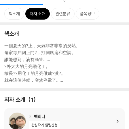
0
책소개
저자 소개
관련분류
품목정보
책소개
一個夏天的?上，天氣非常非常的炎熱。
每家每戶關上門?，打開風扇和空調。
誰能想到，滴答滴答……
?外大大的月亮融化了。
樓長??用化了的月亮做成?激?。
就在這個時候，突然停電了……
저자 소개
1
저
백희나
관심작가 알림신청