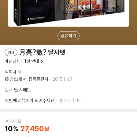
공유하기
月亮?激? 달샤벳
외서
바인딩/에디션 안내
백희나
저
接力出版社 접력출판사
2015.11.01.
원서
달 샤베트
첫번째 리뷰어가 되어주세요
판매지수
12
30,500
원
10
27,450