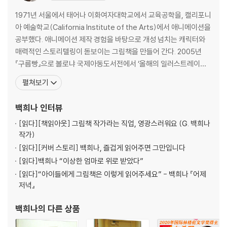
1971년 서울에서 태어나 이화여자대학교에서 교육공학을, 캘리포니
아 예술학교(California Institute of the Arts)에서 애니메이션을
공부했다. 애니메이션 제작 경험을 바탕으로 개성 넘치는 캐릭터와
매력적인 스토리텔링이 돋보이는 그림책을 만들어 간다. 2005년
『구름빵』으로 볼로냐 국제아동도서전에서 ‘올해의 일러스트레이
터’로 선정되면서 이름을 알리기 시작했으며, 2012년과 2013년에는
펼쳐보기
『장수탕 선녀님』으로 한국출판문화상과 창원아동문학상을 동시에
수상했다. 2018년에는 『알사탕』이 국제아동청도년도서협의회 어너
백희나
인터뷰
리스트((IBBY Honour List)
[읽다]
[책읽아웃] 그림책 작가라는 직업, 영광스러워요 (G. 백희나
작가)
[읽다]
[커버 스토리] 백희나, 즐겁게 읽어주면 그만입니다
[읽다]
백희나 “이상한 엄마로 위로 받았다”
[읽다]
“아이들에게 그림책은 이렇게 읽어주세요” - 백희나 『어제
저녁』
백희나
의 다른 상품