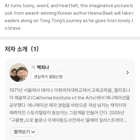
At turns funny, weird, and heartfelt, this imaginative picture b
ook from award-winning Korean author Heena Baek will take r
eaders along on Tong Tong’s journey as he goes from lonely t
o brave.
저자 소개
1
저
백희나
관심작가 알림신청
1971년 서울에서 태어나 이화여자대학교에서 교육공학을, 캘리포니
아 예술학교(California Institute of the Arts)에서 애니메이션을
공부했다. 애니메이션 제작 경험을 바탕으로 개성 넘치는 캐릭터와
매력적인 스토리텔링이 돋보이는 그림책을 만들어 간다. 2005년
『구름빵』으로 볼로냐 국제아동도서전에서 ‘올해의 일러스트레이
터’로 선정되면서 이름을 알리기 시작했으며, 2012년과 2013년에는
펼쳐보기
『장수탕 선녀님』으로 한국출판문화상과 창원아동문학상을 동시에