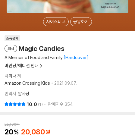
사이즈비교
공유하기
소득공제
Magic Candies
외서
A Memoir of Food and Family
Hardcover
바인딩/에디션 안내
백희나
저
Amazon Crossing Kids
2021.09.07.
번역서
알사탕
10.0
판매지수
354
1
25,100
원
20
20,080