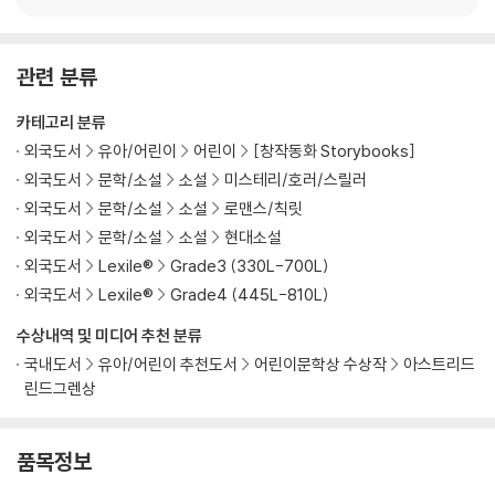
관련 분류
카테고리 분류
외국도서
유아/어린이
어린이
[창작동화 Storybooks]
외국도서
문학/소설
소설
미스테리/호러/스릴러
외국도서
문학/소설
소설
로맨스/칙릿
외국도서
문학/소설
소설
현대소설
외국도서
Lexile®
Grade3 (330L-700L)
외국도서
Lexile®
Grade4 (445L-810L)
수상내역 및 미디어 추천 분류
국내도서
유아/어린이 추천도서
어린이문학상 수상작
아스트리드
린드그렌상
품목정보