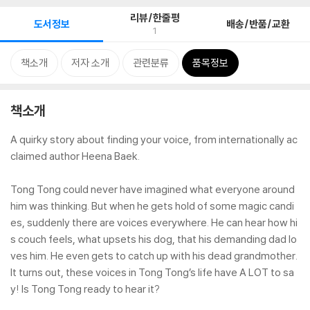
리뷰/한줄평
도서정보
배송/반품/교환
1
책소개
저자 소개
관련분류
품목정보
책소개
A quirky story about finding your voice, from internationally ac
claimed author Heena Baek.
Tong Tong could never have imagined what everyone around
him was thinking. But when he gets hold of some magic candi
es, suddenly there are voices everywhere. He can hear how hi
s couch feels, what upsets his dog, that his demanding dad lo
ves him. He even gets to catch up with his dead grandmother.
It turns out, these voices in Tong Tong’s life have A LOT to sa
y! Is Tong Tong ready to hear it?