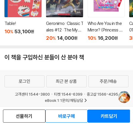
Table!
Geronimo : Classic T
Who Are You in the
C
ales #12 : The Myst
Mirror? (Princess Ca
01
10
53,100
%
원
ery of Frankenstein
tch! Teenieping) (세
20
14,000
10
16,200
3
%
%
원
원
이펜호환 / QR음원 포
함)
이 책을 구입하신 분들이 산 분야 책
로그인
최근 본 상품
주문/배송
고객센터 1544-3800
티켓 1544-6399
중고샵 1566-4295
eBook 1:1문의/채팅상담
예스이십사(주) 사업자 정보
선물하기
바로구매
카트담기
이용약관
개인정보처리방침
청소년보호정책
PC버전
회사소개
거래처관계자께
도서홍보
광고