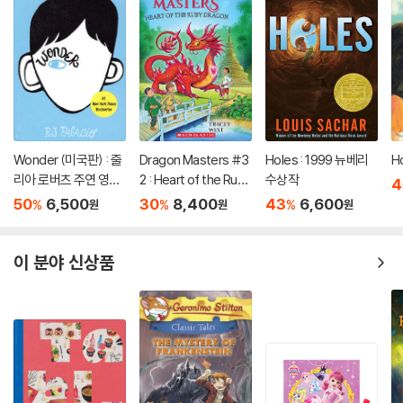
Wonder (미국판) : 줄
Dragon Masters #3
Holes : 1999 뉴베리
H
리아 로버츠 주연 영화
2 : Heart of the Ruby
수상작
4
'원더' 원작 소설
Dragon (A Branches
50
6,500
30
8,400
43
6,600
%
%
%
원
원
원
Book)
이 분야 신상품