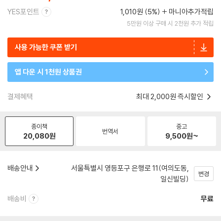
YES포인트
1,010원 (5%)
마니아추가적립
5만원 이상 구매 시 2천원 추가 적립
사용 가능한 쿠폰 받기
앱 다운 시 1천원 상품권
결제혜택
최대 2,000원 즉시할인
종이책
중고
번역서
20,080
원
9,500
원~
배송안내
서울특별시 영등포구 은행로 11(여의도동,
변경
일신빌딩)
배송비
무료