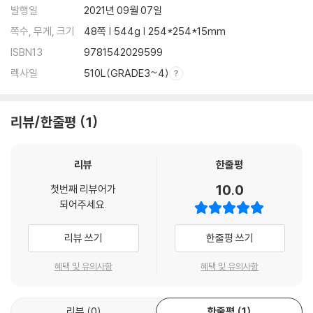
발행일
2021년 09월 07일
쪽수, 무게, 크기
48쪽 | 544g | 254*254*15mm
ISBN13
9781542029599
렉사일
510L(GRADE3~4)
리뷰/한줄평
1
리뷰
한줄평
10.0
첫번째 리뷰어가
되어주세요.
리뷰 쓰기
한줄평 쓰기
혜택 및 유의사항
혜택 및 유의사항
리뷰
0
한줄평
1