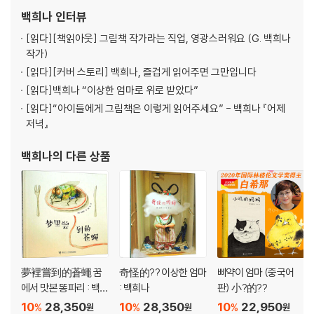
수상했다. 2018년에는 『알사탕』이 국제아동청도년도서협의회 어너
백희나
인터뷰
리스트((IBBY Honour List)
[읽다]
[책읽아웃] 그림책 작가라는 직업, 영광스러워요 (G. 백희나
작가)
[읽다]
[커버 스토리] 백희나, 즐겁게 읽어주면 그만입니다
[읽다]
백희나 “이상한 엄마로 위로 받았다”
[읽다]
“아이들에게 그림책은 이렇게 읽어주세요” - 백희나 『어제
저녁』
백희나
의 다른 상품
夢裡嘗到的蒼蠅 꿈
奇怪的?? 이상한 엄마
삐약이 엄마 (중국어
에서 맛본 똥파리 : 백희
: 백희나
판) 小?的??
나
10
28,350
10
28,350
10
22,950
%
%
%
원
원
원