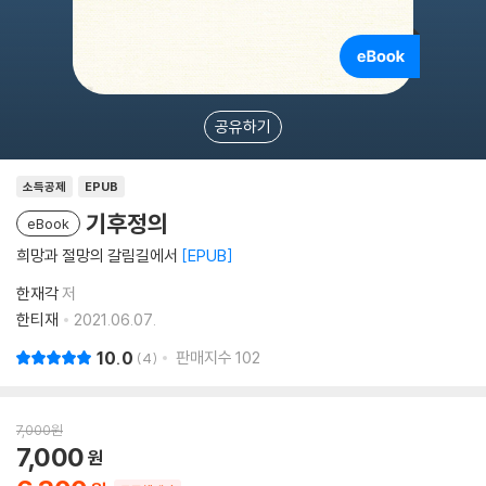
공유하기
소득공제
EPUB
기후정의
eBook
희망과 절망의 갈림길에서
EPUB
한재각
저
한티재
2021.06.07.
10.0
판매지수
102
4
7,000
원
7,000