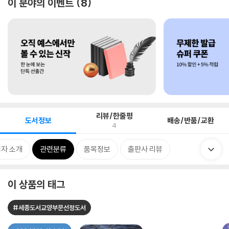
이 분야의 이벤트
8
리뷰/한줄평
도서정보
배송/반품/교환
4
자 소개
관련분류
품목정보
출판사 리뷰
이 상품의 태그
#세종도서교양부문선정도서