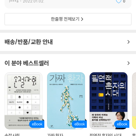
l***a
2022.01.02.
0
한줄평 전체보기
배송/반품/교환 안내
이 분야 베스트셀러
손절사회
가짜 환자
필연적 혼자의 시대
혼