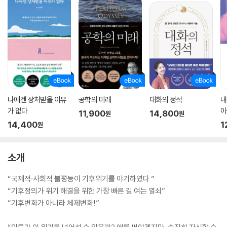
나에겐 상처받을 이유
공학의 미래
대화의 정석
내
가 없다
아
11,900
14,800
원
원
14,400
1
원
소개
“국제적·사회적 불평등이 기후위기를 야기하였다.”
“기후정의가 위기 해결을 위한 가장 빠른 길 여는 열쇠”
“기후변화가 아니라 체제변화!”