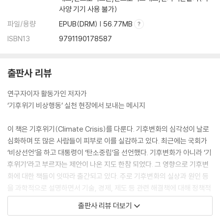
사양 기기 사용 불가)
파일/용량
EPUB(DRM) | 56.77MB
ISBN13
9791190178587
출판사 리뷰
연구자이자 활동가인 저자가
‘기후위기 비상행동’ 실천 현장에서 보내는 메시지
이 책은 기후위기(Climate Crisis)를 다룬다. 기후변화의 심각성이 날로
심화하며 또 많은 사람들이 피부로 이를 실감하고 있다. 최근에는 국회가
‘비상선언’을 하고 대통령이 ‘탄소중립’을 선언했다. 기후변화가 아니라 ‘기
후위기’라고 부르자는 제안이 나온 지도 한참 되었다. 그 영향으로 기후변
화에 대한 책들이 잇따라 출간되고 있다. 주로 기후변화의 실상과 원인 등
을 과학적으로 설명하면서 기술, 경제, 제도 등 관련 해결책에 대해 정책적
으로 논하는 책들이다. 그러나 이 책은 이런 책들과는 사뭇 다르다.
출판사 리뷰 더보기