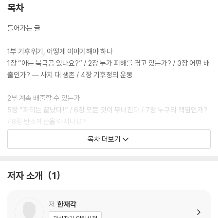
목차
들어가는 글
1부 기후위기, 어떻게 이야기해야 하나
1장 “아는 북극곰 있나요?” / 2장 누가 피해를 겪고 있는가? / 3장 어떤 배
출인가? ― 사치 대 생존 / 4장 기후정의 운동
2부 계속 배출할 수 있는가
5장 “파티는 끝났다!” / 6장 모든 것이 무너진다 / 7장 누구의 책임인가?
/ 8장 탄소예산을 아시나요?
목차 더보기
3부 어떻게 해결해야 하나
9장 기후변화에 대응하는 지구적 노력 / 10장 잘못된 해결책들 / 11장 경
제성장을 지속하면 줄일 수 있나? / 12장 코로나19 재난과 그린뉴딜
저자 소개
1
4부 무엇을 할 것인가
13장 기후침묵을 깨라 / 14장 기후정의의 눈으로 질문하라 / 15장 기후정
저
한재각
의 동맹을 만들자 / 16장 실용적 불가능주의를 넘자