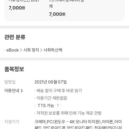
[그림 4] 주요 국가의 이산화탄소 누적 배출량
께
7,000
[그림 5] 주요 국가의 1인당 CO2 배출량 (2015년도)
원
7,000
[그림 6] 전 세계 탄소 배출량 불평등
원
[그림 7] 영국의 탄소예산과 감축 경로
[그림 8] 2007년도 현재의 이산화탄소 배출 집약도와 450ppm 목표 달
성을 위한 수준
관련 분류
[그림 9] 전 세계 소득 불평등과 온실가스 배출의 불평등
eBook
사회 정치
사회학산책
품목정보
발행일
2021년 06월 07일
이용안내
배송 없이 구매 후 바로 읽기
이용기간 제한없음
TTS 가능
저작권 보호를 위해 인쇄 기능 제공 안함
지원기기
크레마,PC(윈도우 - 4K 모니터 미지원),아이폰,아이
패드,안드로이드폰,안드로이드패드,전자책단말기(저