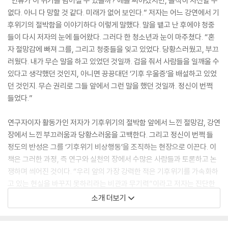
“인류가 이 위기를 넘어설 수 있을까? 애를 써야겠지만, 솔직히 자신할 수
없다. 아니 다 망할 것 같다. 미래가 없어 보인다.” 저자는 어느 강연에서 기
후위기의 절박함을 이야기하다 이렇게 말했다. 말을 뱉고 난 후에야 청중
들이 다시 저자의 눈에 들어왔다. 그러다 한 청소년과 눈이 마주쳤다. “혼
자 절망감에 빠져 그를, 그리고 청중들을 잊고 있었다. 당황스러웠고, 부끄
러웠다. 내가 무슨 말을 하고 있었던 것일까. 겁을 줘서 사람들을 일깨울 수
있다고 생각했던 것인지, 아니면 끙끙대던 ‘기후 우울증’을 배설하고 있었
던 것인지. 무슨 권리로 그들 앞에서 그런 말을 했던 것일까. 정신이 번쩍
들었다.”
연구자이자 활동가인 저자가 기후위기의 절박함 앞에서 느낀 절망감, 강연
장에서 느낀 부끄러움과 당황스러움을 고백한다. 그리고 정신이 번쩍 들
정도의 반성은 그를 ‘기후위기 비상행동’을 조직하는 현장으로 이끈다. 이
책은 그러한 과정, 즉 연구와 실천의 장에서 수많은 사람들과 토론하고 논
쟁하며 씌어진 것이다. “우리 앞의 가장 강력한 적은 기후위기를 가속화하
고 있는 현실을 바꾸지 못하리라는 비관과 무기력”이라고 저자는 진단한
다. 이 책은 저자 스스로 그런 비관과 무기력과 싸우면서, 우리 모두가 어떻
소개 더보기
게 이 절망감을 딛고 희망을 만들 수 있을지를 치열한 언어로 제시하고 있
다.