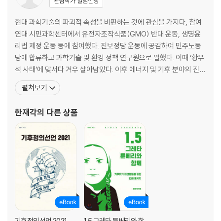
관심작가 알림신청
나오는 글 / 참고 문헌
현대 과학기술의 파괴적 속성을 비판하는 것에 관심을 가지다, 참여
연대 시민과학센터에서 유전자조작식품(GMO) 반대 운동, 생명윤
■ 상자 글 목차
리법 제정 운동 등에 참여했다. 진보정당 운동에 공감하여 민주노동
― 필리핀의 비극과 다국적 석유 기업들
당에 합류하고 과학기술 및 환경 정책 연구원으로 일했다. 이때 ‘황우
― 메탄 이야기 : 공장식 축산과 육식 위주의 식단
석 사태’에 맞서다 겨우 살아남았다. 이후 에너지 및 기후 분야의 진보
― 해수면 상승과 강력한 태풍, 300만 명의 수해 위험
적 싱크탱크를 표방한 ‘사단법인 정의로운 전환을 위한 에너지기후정
펼쳐보기
― 전 세계 부자들과 빈자들의 온실가스 배출량 격차
책연구소’(참, 이름 길다) 설립에 참여하고, 부소장과 소장으로 12년
― 영국의 탄소예산과 감축 경로
을 일했다. 동료들과 재밌는 공부도 많이 했고 가끔 도전적인 글도 썼
한재각
의 다른 상품
― 기후과학과 국제 협상
지만, 먹고살려고 용역 보고서를 쓰면서 영혼을 괴롭혔다
― 코로나 위기와 탈성장
― 사회운동 속의 기후침묵
― 부자는 많이 배출하고, 그 배출량은 계속 증가한다
■ 그림 목차
[그림 1] WRI-CSE 논쟁을 야기한 두 보고서
[그림 2] 세계 에너지 소비 현황 : 1800~2019년
[그림 3] EROEI 절벽
기후정의선언 2021
1.5 그레타 툰베리와 함