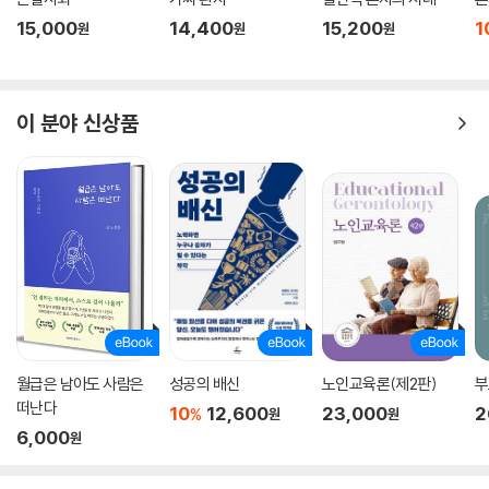
15,000
14,400
15,200
1
원
원
원
이 분야 신상품
월급은 남아도 사람은
성공의 배신
노인교육론(제2판)
부
떠난다
10
12,600
23,000
2
%
원
원
6,000
원