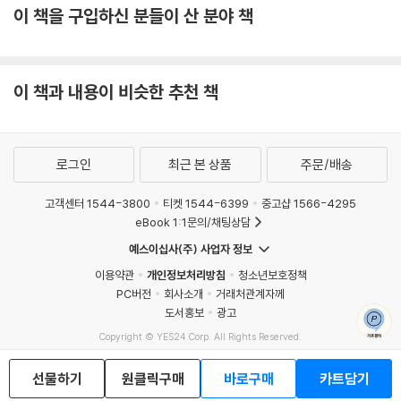
이 책을 구입하신 분들이 산 분야 책
이 책과 내용이 비슷한 추천 책
로그인
최근 본 상품
주문/배송
고객센터 1544-3800
티켓 1544-6399
중고샵 1566-4295
eBook 1:1문의/채팅상담
예스이십사(주) 사업자 정보
이용약관
개인정보처리방침
청소년보호정책
PC버전
회사소개
거래처관계자께
도서홍보
광고
Copyright © YES24 Corp. All Rights Reserved.
MATOM15
선물하기
원클릭구매
바로구매
카트담기