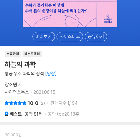
미리보기
사이즈비교
공유하기
소득공제
베스트셀러
하늘의 과학
항공 우주 과학의 정석
양장
장조원
저
사이언스북스
2021.06.15.
10.0
판매지수
1,194
2
베스트
공학
81위
공학 top20 18주
30,000
원