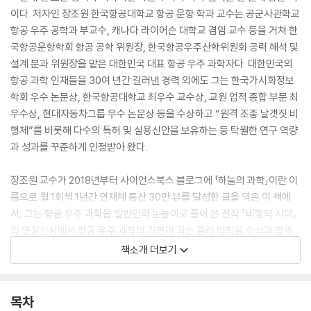
이다. 저자인 장조원 한국항공대학교 항공 운항 학과 교수는 공군사관학교
항공 우주 공학과 부교수, 캐나다 라이어슨 대학교 겸임 교수 등을 거쳐 한
국항공운항학회 항공 공학 위원장, 한국항공우주산학위원회 공력 해석 및
설계 분과 위원장을 맡은 대한민국 대표 항공 우주 과학자다. 대한민국의
항공 과학 인재들을 30여 년간 길러낸 경력 외에도 그는 한국가시화정보
학회 우수 논문상, 한국항공대학교 최우수 교수상, 교원 업적 종합 부문 최
우수상, 현대자동차그룹 우수 논문상 등을 수상하고 “원격 조종 날갯짓 비
행체”를 비롯해 다수의 특허 및 실용신안을 보유하는 등 탁월한 연구 역량
과 성과를 꾸준하게 인정받아 왔다.
장조원 교수가 2018년부터 사이언스북스 블로그에 「하늘의 과학」이란 이
름으로 월 1회씩 1년간 연재해 통산 30만 뷰를 달성한 글을 엮은 이 책에
서, 그는 항공 우주 과학을 일반인의 눈높이로 풀어 쓴 전작 『비행의 시대』
의 연장선상에서 항공 우주 과학의 기본이 되는 물리 법칙을 수식과 함께
설명한다. 수백 톤의 쇳덩이가 하늘에 뜨는, 현대인에게는 익숙하지만 사
책소개 더보기
실은 쉽게 믿기 힘든 이 위업 속에 숨겨진 수학과 물리학 원리를 명쾌하게
풀어놓는 그의 강의에는 이해를 도울 연습 문제도 매 단원마다 포함되어
있다. 차근차근 내용을 정복해 나간다면 책의 부제인 ‘항공 우주 과학의 정
목차