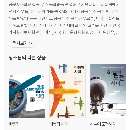
9장 항공기 소음과 로그 함수 302
공군사관학교 항공 우주 공학과를 졸업하고 서울대학교 대학원에서
10장 측풍 착륙과 벡터 324
석사 학위를, 한국과학기술원(KAIST)에서 항공 우주 공학 박사 학
위를 받았다. 공군사관학교 항공 우주 공학과 부교수, 미국 메릴랜드
4부 발전하는 항공기 속 첨단 과학 348
대학교 방문 학자, 캐나다 라이어슨 대학교 겸임 교수를 지냈다. 한국
가시화정보학회 편집 이사, 한국 항공운항학회 항공 공학 위원장, 한
11장 착륙 장치와 삼각 함수 350
국항공우주산학위원회 공력 해석 및 설계 분과 위원장, 대한민국공
펼쳐보기
12장 자동 조종 장치와 선형 대수 378
군발전협회 연구 위원 등으로 활동 중이다. 한국항공우주학회 학술
13장 관성 기준 시스템과 미적분 410
상, 한국항공대학교 최우수 교수상, 교원 업적 종합 부문 최우수상 등
장조원
의 다른 상품
14장 항공기 투발 핵무기와 확률 450
다수의 상을 수상했다. 저서로는 항공 우주 과학에 대해 쉽
5부. 항공 과학, 하늘을 넘어 우주로 494
15장. 우주 개발과 로켓 추진 원리 496
16장. 인공 위성과 원추 곡선 514
17장. 태양계와 각운동량 보존 법칙 540
18장. 우주 탐사와 우주 생명체 교신 564
참고 문헌 592
비행기
비행의 시대
하늘에 도전하다
도판 저작권 596