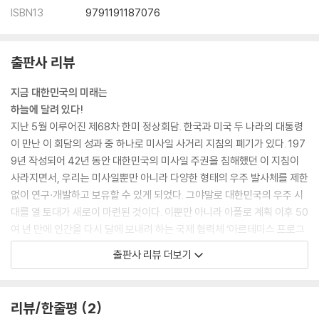
ISBN13
9791191187076
출판사 리뷰
지금 대한민국의 미래는
하늘에 달려 있다!
지난 5월 이루어진 제68차 한미 정상회담. 한국과 미국 두 나라의 대통령
이 만난 이 회담의 성과 중 하나로 미사일 사거리 지침의 폐기가 있다. 197
9년 작성되어 42년 동안 대한민국의 미사일 주권을 침해했던 이 지침이
사라지면서, 우리는 미사일뿐만 아니라 다양한 형태의 우주 발사체를 제한
없이 연구·개발하고 보유할 수 있게 되었다. 그야말로 대한민국의 우주 시
대를 열 토대가 새로이 마련된 것이다. 이뿐만 아니라 아폴로 계획 이후 50
여 년 만에 인간을 다시 달에 보내려 하는 국제 협력체 ‘아르테미스 프로그
램’에 한국이 10번째 참여국이 되고, 첫 국산 전투기 KF21 보라매의 시제
출판사 리뷰 더보기
기가 올해 출고되는 등 하늘로 향하는 대중의 관심은 계속해서 커지고 있
다.
이번에 (주)사이언스북스에서 펴낸 『하늘의 과학: 항공 우주 과학의 정석』
리뷰/한줄평
2
은 이처럼 하늘을 꿈꾸고 이해하고픈 독자를 위해 항공기나 로켓, 인공위