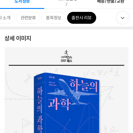
도서정보
배송/반품/교환
2
자 소개
관련분류
품목정보
출판사 리뷰
상세 이미지