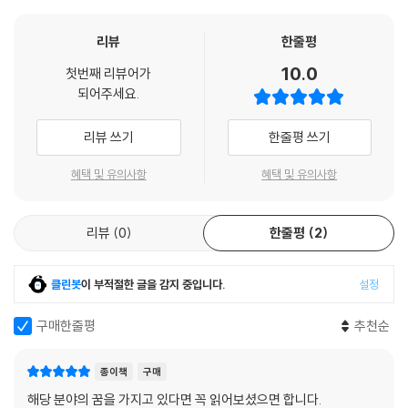
성, 우주 왕복선처럼 인류가 하늘을 날려고 고안해 낸 모든 장치가 따라야
만 하는 수학과 과학 법칙을 한 권에 담은 책이다. 저자인 장조원 한국항공
리뷰
한줄평
대학교 항공 운항 학과 교수는 공군사관학교 항공 우주 공학과 부교수, 캐
10.0
첫번째 리뷰어가
나다 라이어슨 대학교 겸임 교수 등을 거쳐 한국항공우주학회 편집 이사,
되어주세요.
항공우주정책연구원 이사 등을 맡은 대한민국 대표 항공 우주 과학자다.
대한민국의 항공 과학 인재들을 30여 년간 길러낸 경력 외에도 그는 한국
리뷰 쓰기
한줄평 쓰기
가시화정보학회 우수 논문상, 한국항공대학교 최우수 교수상, 교원 업적
종합 부문 최우수상, 현대자동차그룹 우수 논문상 등을 수상하고 “원격 조
혜택 및 유의사항
혜택 및 유의사항
종 날갯짓 비행체” 등 다수의 특허 및 실용신안을 보유하는 등 탁월한 연구
역량과 성과를 꾸준하게 인정받아 왔다.
리뷰
0
한줄평
2
장조원 교수가 2018년부터 사이언스북스 블로그에 ‘하늘의 과학’이란 이
름으로 월 1회씩 1년간 연재해 통산 30만 뷰를 달성한 글을 엮은 이 책에
서, 그는 항공 우주 과학을 일반인의 눈높이로 풀어 쓴 전작 『비행의 시대』
클린봇
이 부적절한 글을 감지 중입니다.
설정
(사이언스북스)의 연장선상에서 항공 우주 과학의 기본이 되는 물리 법칙
을 수식과 함께 설명한다. 수백 톤의 쇳덩이가 하늘에 뜨는, 현대인에게는
구매한줄평
추천순
익숙하지만 사실은 쉽게 믿기 힘든 이 위업 속에 숨겨진 수학과 물리학 원
리를 명쾌하게 풀어놓는 그의 강의에는 이해를 도울 연습 문제도 매 단원
종이책
구매
마다 포함되어 있다. 차근차근 내용을 정복해 나간다면 책의 부제인 ‘항공
해당 분야의 꿈을 가지고 있다면 꼭 읽어보셨으면 합니다.