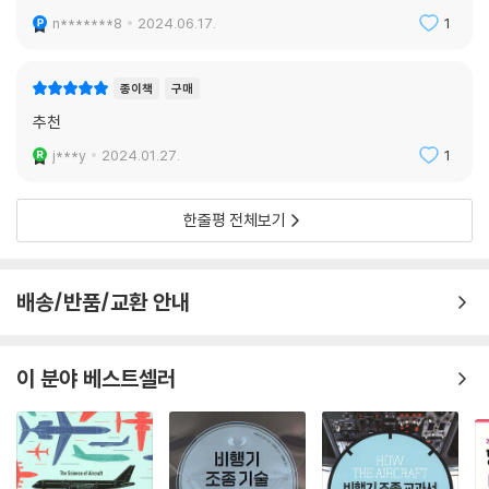
우주 과학의 정석’이란 뜻처럼 수학의 언어를 통해 비행의 모든 것을 마스
n*******8
2024.06.17.
1
터하는 기쁨을 누릴 수 있을 것이다.
한 권으로 끝내는 항공 우주 관련
종이책
구매
수학, 물리학의 원리들
추천
『하늘의 과학』은 눈에 보이지 않지만, 항상 우리 하늘을 가득 메우고 있는
j***y
2024.01.27.
1
수학과 과학 법칙을 5부 구성으로 설명한다. 1부 「민항기 조종석에서 바라
본 하늘 길」은 실제 비행의 현장을 보여 주는 차원에서 장조원 교수가 인천
과 토론토를 오가는 보잉 787기 조종실에 직접 동석해 관숙 비행을 하며
한줄평 전체보기
기록한 내용을 담았다. 승객 탑승 전부터 바쁘게 진행되는 운항 브리핑에
서 운항 승무원의 편조가 편성되는 절차까지 현장감이 한껏 묻어나는 이야
기들이 가득하다. 인가 서류가 없으면 접근조차 불가능한 조종실에서 혹시
배송/반품/교환 안내
라도 발생할지 모르는 식중독을 막기 위해 기장과 부기장이 서로 다른 식
사 메뉴를 먹는다는 대목에서는 화려함의 이면에 가려 보이지 않았던, 늘
긴장의 연속인 조종사의 세계를 느낄 수 있다.
이 분야 베스트셀러
2부 「항공기, 이륙에서 착륙까지」는 땅을 박차고 날아오르는 이륙, 항공기
가 하늘에서 행하는 순항 비행과 선회 비행, 마지막으로 지상에 내려앉는
착륙까지 비행의 전 과정을 한눈에 파악할 수 있도록 쓰였다. 수백 명의 목