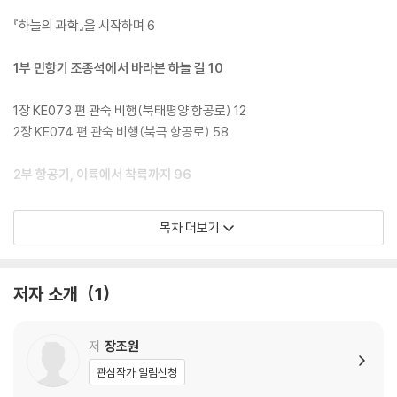
석’이란 뜻처럼 수학의 언어를 통해 비행의 모든 것을 마스터하는 기쁨을
누릴 수 있을 것이다.
『하늘의 과학』을 시작하며 6
1부 민항기 조종석에서 바라본 하늘 길 10
1장 KE073 편 관숙 비행(북태평양 항공로) 12
2장 KE074 편 관숙 비행(북극 항공로) 58
2부 항공기, 이륙에서 착륙까지 96
3장 이륙과 상승 비행 98
목차 더보기
4장 순항 비행과 뉴턴의 운동 제2법칙 146
5장 선회 비행과 하중 계수 180
6장 강하 비행과 착륙 212
저자 소개
1
3부 비행의 성패를 좌우하는 과학 원리들 258
저
장조원
7장 항공기 안정성과 무게 중심 260
관심작가 알림신청
8장 항공기 크기와 기하학 290