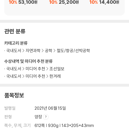
10
53,100
10
25,200
10
14,400
%
%
%
원
원
원
찾아보기 599
관련 분류
카테고리 분류
국내도서
자연과학
공학
철도/항공/선박공학
수상내역 및 미디어 추천 분류
국내도서
미디어 추천
조선일보
국내도서
미디어 추천
한겨레
품목정보
발행일
2021년 06월 15일
판형
양장
쪽수, 무게, 크기
612쪽 | 930g | 143*205*43mm