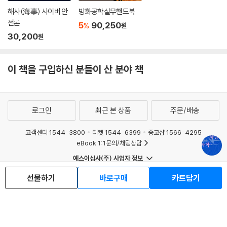
해할 수 있다. 목적지까지 자동으로 운항하고 착륙하는, 마치 마법처럼 보
해사(海事) 사이버 안
방화공학실무핸드북
이는 이 과정에 사실은 선형 대수의 행렬과 벡터 공간 수학이 작용하고 있
전론
5
90,250
%
원
음을 알아보자.
30,200
원
5부 「항공 과학, 하늘을 넘어 우주로」는 인류의 마지막 개척지 우주로 뻗어
이 책을 구입하신 분들이 산 분야 책
나가는 항공 우주 과학을 다룬다. 20세기 초 미국과 소련 두 강대국의 우주
경쟁 역사와 함께 작용-반작용 법칙, 원추 곡선, 각운동량 보존 법칙 같은
물리 법칙이 로켓의 추진력, 인공 위성의 공전 궤도, 새 우주 망원경을 쏘아
올릴 위치를 어떻게 결정하는지 살펴보자. 비행에 대한 지식이 하늘 밖으
로그인
최근 본 상품
주문/배송
로까지 확장될 것이다.
고객센터 1544-3800
티켓 1544-6399
중고샵 1566-4295
항공 우주 과학을 이끌어 갈 미래 인재를 위해
eBook 1:1문의/채팅상담
장조원 교수는 독자들이 첨단 과학의 산물인 비행기의 매력에 흠뻑 빠지고
예스이십사(주) 사업자 정보
비행기를 매개로 수학과 물리학에서 즐거움을 찾기를 바라며 『하늘의 과
이용약관
개인정보처리방침
청소년보호정책
선물하기
바로구매
카트담기
학』을 집필했다. 어린 시절 자신이 장난감 조립 비행기를 분해하고 조립하
PC버전
회사소개
거래처관계자께
고 망가뜨리면서 꿈을 키웠던 것처럼, 그는 『하늘의 과학』이 미래에 항공
도서홍보
광고
우주 과학을 이끌어 갈 인재들에게 영감을 선사하기를 바라고 있다.
Copyright © YES24 Corp. All Rights Reserved.
MATOM1