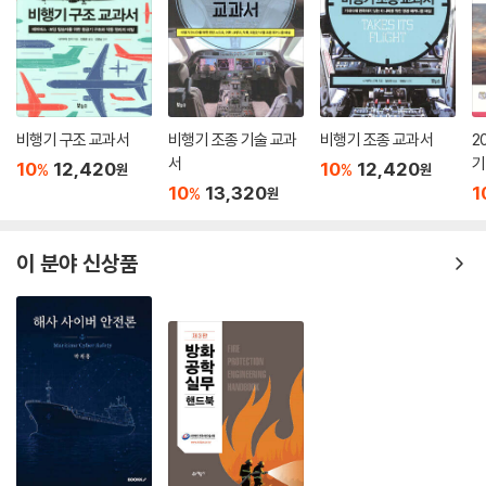
숨을 앗아가는 사고를 낳을 수도 있는 이륙 결심 속도와 항공기의 착륙을
좌우하는 접근 속도, 접지 속도의 개념을 다양한 삽화와 함께 살펴보면서
비행의 단계별로 항공기에 수학과 물리학이 어떻게 적용되는지를 깨달을
수 있다. 더 나아가 공중에서 항공기에 작용하는 네 가지 힘인 양력, 중력,
추력, 항력을 살펴보며 비행의 원리도 이해할 수 있다.
비행기 구조 교과서
비행기 조종 기술 교과
비행기 조종 교과서
2
서
기
3부 「비행의 성패를 좌우하는 과학 원리들」에서는 비행이 성공하기 위해
10
12,420
10
12,420
%
%
원
원
10
13,320
1
항공기가 갖추어야 하는 사항과 이를 좌우하는 과학 원리를 살펴본다. 속
%
원
도, 벡터, 로그 함수 개념을 배우며 무게 중심이 어디에 있어야 항공기가 안
정성을 유지할 수 있는지, 기체 크기와 날개의 크기에는 어떤 연관이 있는
이 분야 신상품
지, 비행 소음은 어떻게 측정되는지, 항공기는 바람이 불 때 어떻게 착륙하
는지 등의 궁금증을 풀게 될 것이다. 보잉 737과 에어버스 A380을 사진
으로 비교하며 항공기가 커질수록 기체와 날개의 비율이 달라지는 모습을
실제로 확인하는 즐거움도 있다.
4부 「발전하는 항공기 속 첨단 과학」에서 독자는 계속해서 발전하는 항공
기의 주요 장비와 이들이 작동하는 이론적 바탕을 확인할 기회를 얻게 된
다. 삼각 함수와 미적분, 확률에 관한 지식을 쌓으며 착륙 장치, 자동 조종
장치, 관성 기준 시스템처럼 그 모습을 상상할 수밖에 없었던 장치들을 이