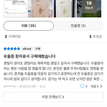
18
“자신을 망가뜨리는 행동은 그만두고 치유하는 데 전념하기로 해요.” “당
더보기
신의 마음을 우리가 알아요.” “폭풍우가 지나가길 기다리지만 말고 빗속에
서도 춤추는 법을 배워야 해요.” “치유에 대한 압박감을 조금씩 내려놓기
로 했어요.” “우울증과 함께 살아가는 법과 우울증을 관리하는 법을 배우
리뷰
35
한줄평
9
고 있어요.” “당신도 알다시피, 우리는 그저 아픈 거예요.” “절대 끝날 것
같지 않은 어둠의 터널에도 끝은 있어요.” 흔들리고 있는 마음을 단단하게
구매리뷰
추천순
잡아주는 이 메시지들이 당신에게 가닿길 바란다.
eBook
구매
우울증 환자로서 구매해봤습니다
괜찮지 않아도 괜찮아요 제목처럼 괜찮고 싶어서 구매했습니다. 우울증이
라는 병은 사람을 참 힘들게 합니다. 본인은 물론 주위사람들도 영향을 받
습니다. 흔히들 우울증을 마음의 감기라고 표현하는데 전 우울증은 감기가
아니라 암과 같다고 생각합니다. 감기는 약 먹고 쉬면 낫지만 암은 독한 항
암치료를 몇차례 반복해야 합니다. 이처럼 우울증은 완치되기도 어렵고 그
d*****e
2025.03.05.
신고
0
댓글
0
과정 역시 쉽
리뷰 전체보기