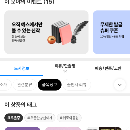
이 분야의 이벤트
15
리뷰/한줄평
도서정보
배송/반품/교환
44
 소개
관련분류
품목정보
출판사 리뷰
이 상품의 태그
#우울증
#우울한당신에게
#위로와응원