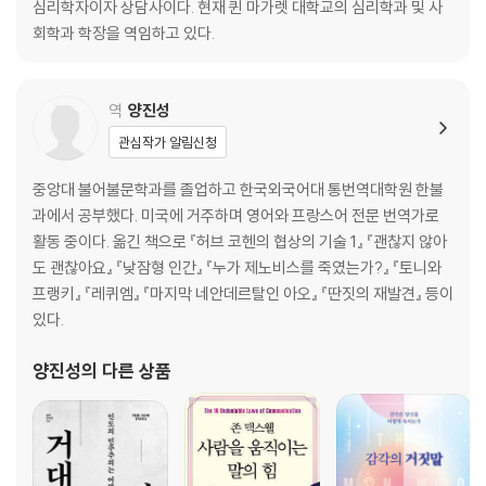
심리학자이자 상담사이다. 현재 퀸 마가렛 대학교의 심리학과 및 사
· 저에게 가장 효과적인 치료제는 시간이었어요.
회학과 학장을 역임하고 있다.
· 더 행복한 장소로 가는 길은 당신 안에 있어요.
· 활력을 되찾기까지 오랜 시간이 걸렸네요.
· 때가 되면 인생에도 변화가 일어나거든요.
역
양진성
· 폭풍우가 지나가길 기다리지만 말고 빗속에서도 춤추는 법을 배워야 해
관심작가 알림신청
요.
· 치유에 대한 압박감을 조금씩 내려놓기로 했어요.
중앙대 불어불문학과를 졸업하고 한국외국어대 통번역대학원 한불
· 오늘 하루, 아무것도 하지 못한 채 보내도 괜찮아요.
과에서 공부했다. 미국에 거주하며 영어와 프랑스어 전문 번역가로
· 우울증은 아무리 노력해도 감추거나 부정할 수 없어요.
활동 중이다. 옮긴 책으로 『허브 코헨의 협상의 기술 1』 『괜찮지 않아
· 모든 고통이 지나간다는 사실을 알고 있는 사람의 말을 경청하세요.
도 괜찮아요』 『낮잠형 인간』 『누가 제노비스를 죽였는가?』 『토니와
· 좋은 일을 기대하고 있다면 좋은 일은 반드시 생겨나요.
프랭키』 『레퀴엠』 『마지막 네안데르탈인 아오』 『딴짓의 재발견』 등이
· 제가 아름다운 사람이라는 사실을 왜 바보같이 의심했을까요.
있다.
· 구덩이에 있다는 사실을 인지해야 빠져나갈 수 있는 방법을 찾을 수 있어
요.
양진성
의 다른 상품
· 제 안에는 빛과 어둠이 공존하고 있었어요.
· 고통의 크기와 상관없이, 고통은 눈에 보이지 않는다는 사실을 알게 되었
어요.
· 세상에는 당신과 저처럼 넘어질 수 있는 사람들이 무척 많아요.