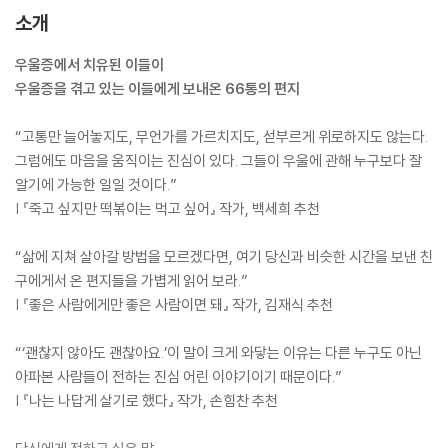
소개
우울증에서 치유된 이들이
우울증을 겪고 있는 이들에게 보내온 66통의 편지
“고통만 늘어놓지도, 무언가를 가르치지도, 섣부르게 위로하지도 않는다.
그럼에도 마음을 움직이는 진심이 있다. 그들이 우울에 관해 누구보다 잘
알기에 가능한 일일 것이다.”
| 『죽고 싶지만 떡볶이는 먹고 싶어』 작가, 백세희 추천
“삶에 지쳐 살아갈 방법을 모르겠다면, 여기 당신과 비슷한 시간을 보낸 친
구에게서 온 편지들을 가볍게 읽어 보라.”
| 『좋은 사람에게만 좋은 사람이면 돼』 작가, 김재식 추천
“‘괜찮지 않아도 괜찮아요.’이 말이 크게 와닿는 이유는 다른 누구도 아닌
아파본 사람들이 전하는 진심 어린 이야기이기 때문이다.”
| 『나는 나답게 살기로 했다』 작가, 손힘찬 추천