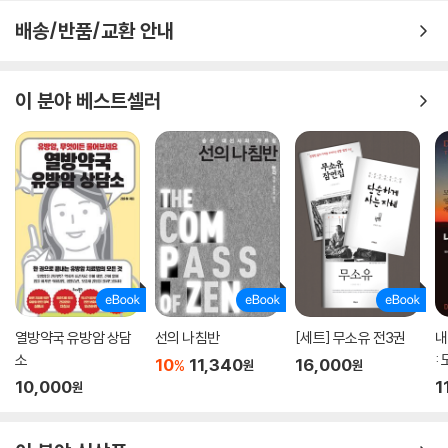
배송/반품/교환 안내
이 분야 베스트셀러
열방약국 유방암 상담
선의 나침반
[세트] 무소유 전3권
내
소
:
10
11,340
16,000
%
원
원
자
10,000
1
원