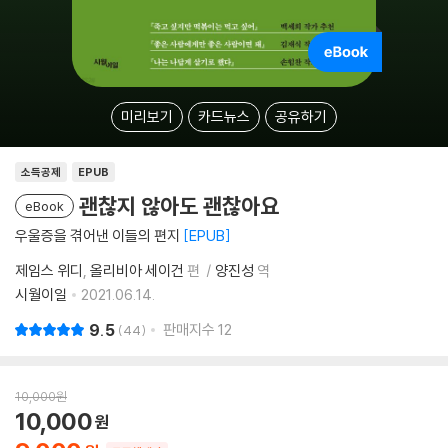
미리보기
카드뉴스
공유하기
소득공제
EPUB
괜찮지 않아도 괜찮아요
eBook
우울증을 겪어낸 이들의 편지
EPUB
제임스 위디
올리비아 세이건
편
양진성
역
시월이일
2021.06.14.
9.5
판매지수
12
44
10,000
원
10,000