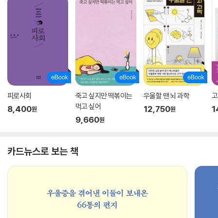
피로사회
죽고 싶지만 떡볶이는
우울할 땐 뇌 과학
고
먹고 싶어
8,400
12,750
1
원
원
9,660
원
카드뉴스로 보는 책