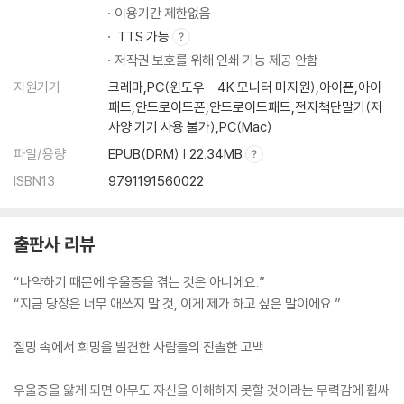
· 완전히 회복될 수 없다는 사실을 인정하는 것이 도움 될 거예요.
이용기간 제한없음
· 당신도 어서 치유의 첫걸음을 내디딜 수 있기를 바라요.
TTS 가능
· 숨 쉬기만 해도 느껴지는 아픔은 언젠가 기억으로만 남게 될 거예요.
저작권 보호를 위해 인쇄 기능 제공 안함
· 가족이나 친구, 산책, 휴식, 혹은 약, 사람들은 각각 필요한 것이 달라요.
지원기기
크레마,PC(윈도우 - 4K 모니터 미지원),아이폰,아이
· 당신도 알다시피, 우리는 그저 아픈 거예요.
패드,안드로이드폰,안드로이드패드,전자책단말기(저
· 평생의 크리스마스가 한꺼번에 찾아온 기분이었어요.
사양 기기 사용 불가),PC(Mac)
· 인생에는 제어할 수 없는, 그래서 죄책감을 느낄 필요도 없는 일이 있어
파일/용량
EPUB(DRM) | 22.34MB
요.
ISBN13
9791191560022
· 이룰 수 있는 목표를 정하고 과정을 작은 단계로 나누어 진행하면 돼요.
· 아무것도 안 하고 울고만 싶은 날도 있을 거예요.
· 우울증에 걸리고 싶은 사람은 아무도 없어요.
출판사 리뷰
· 당신의 건강과 안녕을 최우선으로 두세요.
· 지금 당장은 너무 애쓰지 말 것, 이게 제가 하고 싶은 말이에요.
“나약하기 때문에 우울증을 겪는 것은 아니에요.”
· 절대 끝날 것 같지 않은 어둠의 터널에도 끝은 있어요.
“지금 당장은 너무 애쓰지 말 것, 이게 제가 하고 싶은 말이에요.”
엮은이의 편지
절망 속에서 희망을 발견한 사람들의 진솔한 고백
· ‘치유의 편지’를 시작하게 된 이유
· 편지가 가져올 기적 같은 순간
우울증을 앓게 되면 아무도 자신을 이해하지 못할 것이라는 무력감에 휩싸