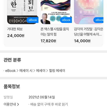
· 작은 빛의 조각을 발견한다면, 당신의 주머니에 넣고 소중히 아껴주세요.
· 멈춰 서서, 제 안에 가득한 짐을 옮길 곳을 찾기로 했어요.
· 우울증은 빛을 한 번도 본 적 없다고 믿게 만들어요. 하지만 빛은 다시 찾
아와요. 빛은 항상 거기 있어요.
· 침대 밖으로 나오고 싶지 않은 기분을 이해해요.
거대한 퇴보
존 맥스웰 사람을 움직
감각의 거짓말 : 감각은
· 제가 특별해서 치유된 것이 아니에요. 당신도 치유될 수 있어요.
이는 말의 힘
당신을 어떻게 속이는
· 사람들이 ‘산후 우울증’을 흔한 증상이라고 말했을 거예요.
24,000
원
가
17,820
14,000
· 우리가 당신 말을 들어줄게요. 우리가 당신을 이해해 줄게요.
원
원
· 우울증을 수용하게 되자, 우울증을 지배할 힘도 생겼어요.
· 잠을 좀 잤길 바라요. 잠을 못 잤다면, 휴식을 취해보는 것은 어때요?
· 천진난만한 미소로 고통을 감추었기 때문일 거예요.
관련 분류
· 전혀 예측할 수 없는 방식으로 상황은 바뀌어요.
· 우울증이 좀 나아지고 나면, 그제야 지난날에서 배움을 얻기 시작해요.
eBook
에세이 시
에세이
힐링 에세이
· 우울증과 함께 살아가는 법과 우울증을 관리하는 법을 배우고 있어요.
· 치유의 길로 갈 수 있는 여러 가지 방법을 시도해 보면 좋겠어요.
품목정보
· 엄마라면 응당 즐겁고 행복해야 했지만, 저는 아니었어요.
· 눈앞에 놓인 상황을 해결할 수 있는 능력이 없다고 해도, 그건 당신 잘못
발행일
2021년 06월 14일
이 아니에요.
· 이 세상이 당신에게 주는 존중과 공감을 느끼길 바랄게요.
이용안내
배송 없이 구매 후 바로 읽기