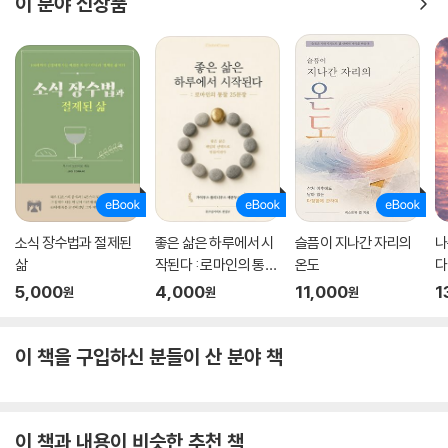
이 분야 신상품
소식 장수법과 절제된
좋은 삶은 하루에서 시
슬픔이 지나간 자리의
나
삶
작된다 : 로마인의 통찰
온도
다
25문장
5,000
4,000
11,000
1
원
원
원
이 책을 구입하신 분들이 산 분야 책
이 책과 내용이 비슷한 추천 책