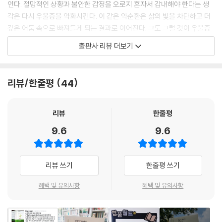
인다. 절망적인 상황과 불안한 감정을 오로지 혼자서 감내해야 한다는 생
각은 다시 우울증을 악화시킨다. 이 같은 악순환은 삶의 빛을 차단하고 더
깊은 어둠 속으로 빠져들게 되는 결과로 이어진다. 그도 그럴 것이 우울증
은 사람마다 다르게 드러나기 때문에, 혼자가 아니라는 생각을 떠올리기가
출판사 리뷰 더보기
어렵다. 하지만 이토록 부정적인 생각은 우울증이 속삭이는 거짓말에 불과
하다는 사실을 기억해야 한다. 우울증에서 살아남은 이들은 결코 가볍지
않게 그렇다고 해서 너무 유난스럽지도 않게, 당신 주변에는 흔쾌히 손을
리뷰/한줄평
44
내밀어 줄 사람과 도움이 되는 일이 많다고 말해준다. 뿐만 아니라 분명히
회복될 수 있다는 가능성을 보여준다.
리뷰
한줄평
『괜찮지 않아도 괜찮아요』 속 편지의 발신인들은 우울증이 일어나게 된 계
9.6
9.6
기를 담담하게 풀어내고, 자신의 질병을 솔직하게 담아내고, 무겁고도 어
두운 마음을 조심스레 표현하고 있다. 또 우울증에서 벗어나는 여정을 세
세하게 묘사하고, 나아지는 데 도움이 되는 구체적인 방법을 권유하거나,
리뷰 쓰기
한줄평 쓰기
치유될 수 있다는 위안을 전하기도 한다. 각기 다른 경험과 기록은 각기 다
른 방법으로, 누구인지 알 수 없는 수신인을 향해 진심 어린 용기와 응원을
혜택 및 유의사항
혜택 및 유의사항
건넨다. 이 과정을 통해, 발신인과 수신인 모두 앞으로 나아갈 원동력을 얻
게 된다.