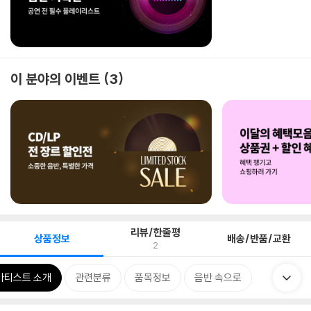
이 분야의 이벤트
3
리뷰/한줄평
상품정보
배송/반품/교환
2
아티스트 소개
관련분류
품목정보
음반 속으로