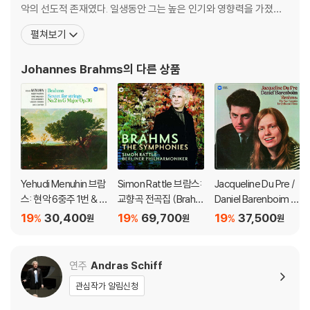
악의 선도적 존재였다. 일생동안 그는 높은 인기와 영향력을 가졌으
며, 19세기 지휘자 한스 폰 뷜로에 따르면 그를 요한 제바스티안 바
펼쳐보기
흐, 루트비히 판 베토벤과 더불어 "3B"로 칭하기도 했다고 한다. 브람
스는 여러 피아노곡, 실내악, 교향악, 성악, 합창곡을 작곡했다. 피아
Johannes Brahms
의 다른 상품
니스트로서 그는 여러 자
Yehudi Menuhin 브람
Simon Rattle 브람스:
Jacqueline Du Pre /
스: 현악 6중주 1번 & 2
교향곡 전곡집 (Brahm
Daniel Barenboim 브
번 (Brahms: String S
s: Complete Symph
람스: 첼로 소나타 (Bra
19
30,400
19
69,700
19
37,500
%
%
%
원
원
원
extets No.1 & 20) [H
ony) [SACD Hybrid]
hms: Cello Sonatas
QCD]
Op.38, Op.99) [SAC
D Hybrid]
연주
Andras Schiff
관심작가 알림신청