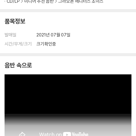
CD/LP
미디어 추천 음반
그라모폰 에디터스 초이스
품목정보
발매일
2021년 07월 07일
시간/무게/크기
크기확인중
음반 속으로