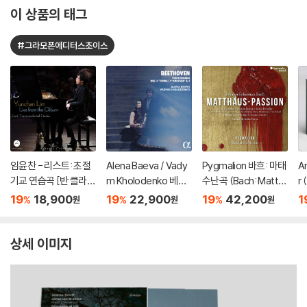
이 상품의 태그
#그라모폰에디터스초이스
임윤찬 - 리스트: 초절
Alena Baeva / Vady
Pygmalion 바흐: 마태
A
기교 연습곡 [반 클라이
m Kholodenko 베토
수난곡 (Bach: Matth
r
번 콩쿠르 실황 녹음]
벤: 바이올린 소나타 5
aus-Passion BWV2
s
19
18,900
19
22,900
19
42,200
1
%
%
%
원
원
원
번 '봄', 9번 '크로이처',
44)
P
3번 (Beethoven: Vio
lin Sonatas Nos. 5 "S
상세 이미지
pring", 9 'Kreutzer" &
3)