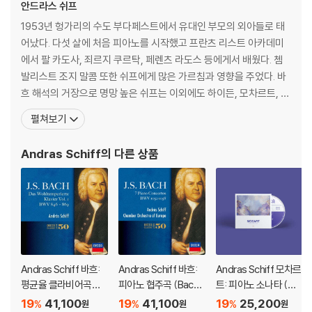
안드라스 쉬프
1953년 헝가리의 수도 부다페스트에서 유대인 부모의 외아들로 태
어났다. 다섯 살에 처음 피아노를 시작했고 프란츠 리스트 아카데미
에서 팔 카도사, 죄르지 쿠르탁, 페렌츠 라도스 등에게서 배웠다. 쳄
발리스트 조지 말콤 또한 쉬프에게 많은 가르침과 영향을 주었다. 바
흐 해석의 거장으로 명망 높은 쉬프는 이외에도 하이든, 모차르트, 베
토벤, 슈베르트, 슈만, 버르토크 등의 작품 해석과 연주에 심혈을 기
펼쳐보기
울여왔다. 특히 2004년 이후로 베토벤의 피아노소나타 전곡을 연대
기순으로 공연하는 프로젝트를 여러 도시에서 진행했고, 2007년에
Andras Schiff
의 다른 상품
는 마르틴 마이어와의 대담집 『베토벤의 피아노소나타들과
Andras Schiff 바흐:
Andras Schiff 바흐:
Andras Schiff 모차르
평균율 클라비어곡집 1
피아노 협주곡 (Bach:
트: 피아노 소나타 (Mo
집 (Bach: Das Wohlt
Piano Concertos B
zart: The Piano Wor
19
41,100
19
41,100
19
25,200
%
%
%
원
원
원