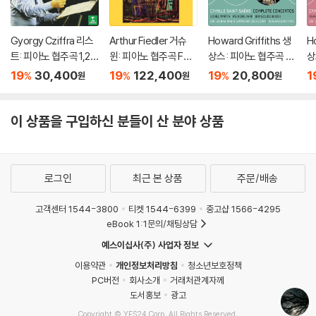
Gyorgy Cziffra 리스
Arthur Fiedler 거슈
Howard Griffiths 생
H
트: 피아노 협주곡 1,2번
윈: 피아노 협주곡 F장
상스: 피아노 협주곡 2
상
(Liszt: Piano Concer
조 (Gershwin: Conc
번 외 (Saint-Saens:
번
19
30,400
19
122,400
19
20,800
1
%
%
%
원
원
원
tos Nos.1 & 2) [UHQ
erto in F, Cuban Ove
Piano Concerto No.
물
CD]
rture, I Got Rhythm)
2 etc)
a
[2LP]
o 
이 상품을 구입하신 분들이 산 분야 상품
to
d
로그인
최근 본 상품
주문/배송
고객센터 1544-3800
티켓 1544-6399
중고샵 1566-4295
eBook 1:1문의/채팅상담
예스이십사(주) 사업자 정보
이용약관
개인정보처리방침
청소년보호정책
PC버전
회사소개
거래처관계자께
도서홍보
광고
Copyright © YES24 Corp. All Rights Reserved.