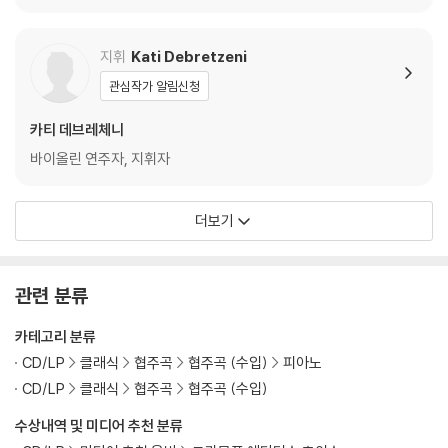
emperierte Klavier V
WV 1052-1058)
ks)
ol.1 BWV 846-869)
지휘
Kati Debretzeni
관심작가 알림신청
카티 데브레체니
바이올린 연주자, 지휘자
더보기
관련 분류
카테고리 분류
CD/LP
클래식
협주곡
협주곡 (수입)
피아노
CD/LP
클래식
협주곡
협주곡 (수입)
수상내역 및 미디어 추천 분류