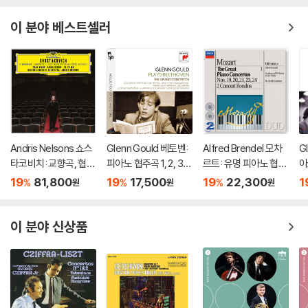
이 분야 베스트셀러
Andris Nelsons 쇼스
Glenn Gould 베토벤:
Alfred Brendel 모차
G
타코비치: 교향곡, 협주
피아노 협주곡 1, 2, 3,
르트: 유명 피아노 협주
아
곡 (Shostakovich: S
4, 5번 `황제` - 글렌 굴
곡집 (Mozart: The G
번 
19
81,800
19
17,500
19
22,300
1
%
%
%
원
원
원
ymphonies, Concer
드 (Beethoven: The
reat Piano Concerto
o
tos, Lady Macbeth
5 Piano Concertos)
s)
5
of Mtsensk District)
이 분야 신상품