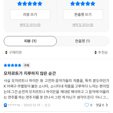
리뷰 쓰기
한줄평 쓰기
혜택 및 유의사항
혜택 및 유의사항
리뷰
1
한줄평
1
구매리뷰
추천순
구매
모차르트가 지루하지 않은 순간
사실 모차르트나 하이든 등 고전파 음악가들의 작품을, 특히 론도라던가
K.어쩌구 라벨링이 붙은 소나타, 소나티네 작품을 고루하다 느끼는 편이었
는데 그건 순전히 모차르트나 하이든을 제대로 해석하고 그 음악에 어울리
는 연주를 하는 연주자를 못 만나서 그런 게 아닌가 생각이 든다. 아니 그냥
내 생각이 편협하고 음악적 경험이 부족했던 이유도 있겠고. 피아노 칠 때
t*****e
2023.12.31.
신고
0
댓글
0
모차르트든