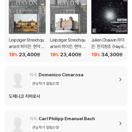
Leipziger Streichqu
Leipziger Streichqu
Julien Chauvin 하이
artett 하이든: 현악 사
artett 하이든: 현악 사
든: 천지창조 (Haydn:
중주 22집 (Haydn: St
중주 21집 (Haydn: Str
La Creation du mon
19
23,400
19
23,400
19
34,300
%
%
%
원
원
원
ring Quartets Vol.22
ing Quartets Vol.21 -
de)
- Op.76 No.1, 5, 6)
Op.55 No.1, 2, 3)
작곡
Domenico Cimarosa
관심작가 알림신청
도메니코 치마로사
작곡
Carl Philipp Emanuel Bach
관심작가 알림신청