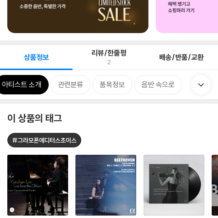
리뷰/한줄평
상품정보
배송/반품/교환
2
아티스트 소개
관련분류
품목정보
음반 속으로
이 상품의 태그
#그라모폰에디터스초이스