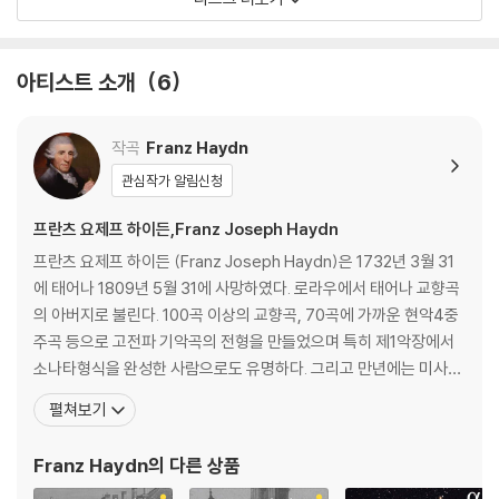
아티스트 소개
6
작곡
Franz Haydn
관심작가 알림신청
프란츠 요제프 하이든,Franz Joseph Haydn
프란츠 요제프 하이든 (Franz Joseph Haydn)은 1732년 3월 31
에 태어나 1809년 5월 31에 사망하였다. 로라우에서 태어나 교향곡
의 아버지로 불린다. 100곡 이상의 교향곡, 70곡에 가까운 현악4중
주곡 등으로 고전파 기악곡의 전형을 만들었으며 특히 제1악장에서
소나타형식을 완성한 사람으로도 유명하다. 그리고 만년에는 미사곡
과 '천지창조(天地創造) Schopfung'(1798), '사계(四季) Die J
펼쳐보기
ahreszeiten'(1801) 등 오라토리오풍의 교회음악의 명작을 남겼
다. 오스트리아 동부의 작은 마을에서 수레를 만드는 목수의 아들로
Franz Haydn
의 다른 상품
태어난 그는