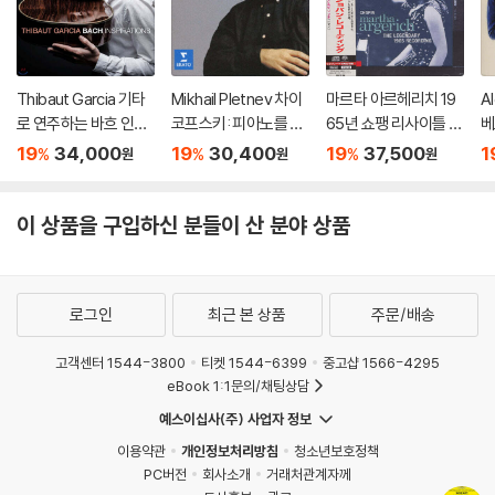
Thibaut Garcia 기타
Mikhail Pletnev 차이
마르타 아르헤리치 19
A
로 연주하는 바흐 인스
코프스키: 피아노를 위
65년 쇼팽 리사이틀 녹
베
퍼레이션 (Bach Inspir
한 6개의 소품과 사계
음 (Martha Argerich
3
19
34,000
19
30,400
19
37,500
1
%
%
%
원
원
원
ations) [UHQCD]
(Tchaikovsky: The
- The Legendary 19
v
Seasons, 6 Pieces
65 Chopin Recordin
Op
Op.21) [HQCD]
g) [SACD Hybrid]
H
이 상품을 구입하신 분들이 산 분야 상품
로그인
최근 본 상품
주문/배송
고객센터 1544-3800
티켓 1544-6399
중고샵 1566-4295
eBook 1:1문의/채팅상담
예스이십사(주) 사업자 정보
이용약관
개인정보처리방침
청소년보호정책
PC버전
회사소개
거래처관계자께