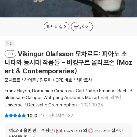
파트너샵
공유하기
수입
Vikingur Olafsson 모차르트: 피아노 소
CD
나타와 동시대 작품들 - 비킹구르 올라프손 (Moz
art & Contemporaries)
모차르트 / 하이든 / 갈루피 / CPE 바흐 / 치마로사
Franz Haydn
Domenico Cimarosa
Carl Philipp Emanuel Bach
B
aldassare Galuppi
Wolfgang Amadeus Mozart
작곡
외 1명
Universal
/
Deutsche Grammophon
2021.09.24.
10.0
판매지수
132
2
예스24 음반 판매 수량은
와
집계에