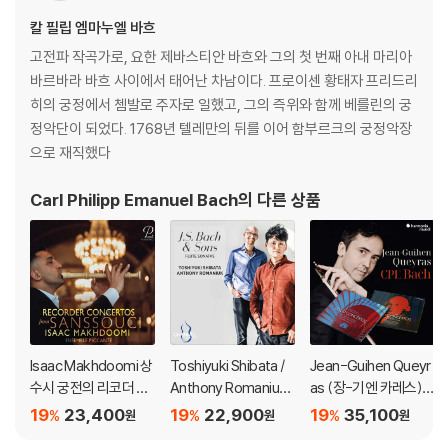
칼 필립 엠마누엘 바흐
고전파 작곡가로, 요한 제바스티안 바흐와 그의 첫 번째 아내 마리아
바르바라 바흐 사이에서 태어난 차남이다. 프로이센 황태자 프리드리
히의 궁정에서 쳄발로 주자로 일했고, 그의 즉위와 함께 베를린의 궁
정악단이 되었다. 1768년 텔레만의 뒤를 이어 함부르크의 궁정악장
으로 재직했다
Carl Philipp Emanuel Bach
의 다른 상품
Isaac Makhdoomi 상
Toshiyuki Shibata /
Jean-Guihen Queyr
수시 궁전의 리코더 협
Anthony Romaniuk
as (장-기엔 카레스) -
주곡 (Recorder Con
바흐와 그의 아들들의
C.P.E. 바흐 (C.P.E. Ba
19
23,400
19
22,900
19
35,100
%
%
%
원
원
원
certos from Sansso
플루트 소나타 (J. S. Ba
ch)