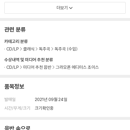
uci)
ch & Sons: Flute Son
더보기
atas)
관련 분류
카테고리 분류
CD/LP
클래식
독주곡
독주곡 (수입)
수상내역 및 미디어 추천 분류
CD/LP
미디어 추천 음반
그라모폰 에디터스 초이스
품목정보
발매일
2021년 09월 24일
시간/무게/크기
크기확인중
음반 속으로