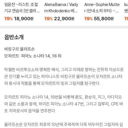
임윤찬 - 리스트: 초절
Alena Baeva / Vady
Anne-Sophie Mutte
I
기교 연습곡 [반 클라이
m Kholodenko 베토
r (안네 소피 무터) - Ea
벤
번 콩쿠르 실황 녹음]
벤: 바이올린 소나타 5
st Meets West [2L
곡
19
18,900
19
22,900
19
55,800
1
%
%
%
원
원
원
번 '봄', 9번 '크로이처',
P]
Tr
3번 (Beethoven: Vio
5
lin Sonatas Nos. 5 "S
6
음반소개
pring", 9 'Kreutzer" &
3)
비킹구르 올라프손
모차르트: 피아노 소나타 14, 16 외
탁월한 비르투오소와 명확한 해석, 그리고 미래로 향하는 진취적 이상으로
큰 인기를 누리고 있는 피아니스트 비킹구르 올라프손이 모차르트 소나타
와 동시대 작품을 통해 모차르트의 빛과 그림자를 탐구한다.
모차르트 피아노 소나타 14, 16번을 비롯해 론도, 환상곡, 지그, 아다지오
와 같은 소품과 함께, 하이든 피아노 소나타 47번, 그리고 갈루피, CPE 바
흐 치마로사의 음악을 연주한다.
올라프손은 모차르트 최후의 10년에 주목하며 더욱 어두어진 그림자와 깊