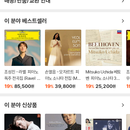
배송/반품/교환 안내
이 분야 베스트셀러
조성진 - 라벨: 피아노
손열음 - 모차르트: 피
Mitsuko Uchida 베토
조
독주 전곡집 (Ravel: T
아노 소나타 전집 (Mo
벤: 피아노 소나타 30-
우
he Complete Solo Pi
zart: Complete Pian
32번 (Beethoven: Pi
r 
19
85,500
19
39,800
19
25,200
1
%
%
%
원
원
원
ano Works) [3LP]
o Sonatas)
ano Sonatas Opp 10
io
9 110 & 111)
n
n)
이 분야 신상품