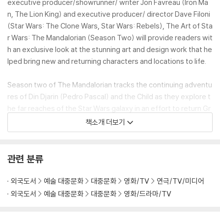
executive producer/showrunner/ writer Jon Favreau (Iron Ma
n, The Lion King) and executive producer/ director Dave Filoni
(Star Wars: The Clone Wars, Star Wars: Rebels), The Art of Sta
r Wars: The Mandalorian (Season Two) will provide readers wit
h an exclusive look at the stunning art and design work that he
lped bring new and returning characters and locations to life.
Season two of The Mandalorian tracks the continuing adventu
res of Din Djarin (Pedro Pascal) and the Child as they explore t
he far reaches of the Star Wars galaxy in an effort to return Gr
ogu to his people and stay one step ahead of Moff Gideon’s
책소개 더보기
(Giancarlo Esposito) Imperial remnant and squad of dark troo
pers. Alongside comrades from the first season, the duo enc
ounters a cadre of new allies and forms tenuous alliances with
관련 분류
former Jedi Padawan Ahsoka Tano (Rosario Dawson), frontier
marshal Cobb Vanth (Timothy Olyphant), fellow Mandalorians
외국도서
예술 대중문화
대중문화
영화/TV
연극/TV/미디어
Bo-Katan (Katee Sackhoff) and Koska Reeves (Mercedes Var
외국도서
예술 대중문화
대중문화
영화/드라마/TV
nado aka Sasha Banks), and fan-favorite bounty hunter Boba
Fett (Temuera Morrison). In The Art of Star Wars: The Mandalo