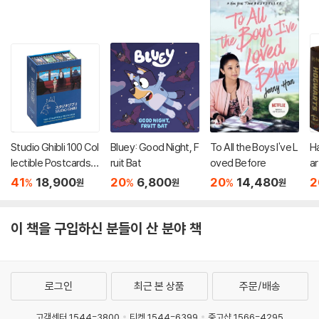
Studio Ghibli 100 Col
Bluey: Good Night, F
To All the Boys I've L
H
lectible Postcards :
ruit Bat
oved Before
ar
스튜디오 지브리 엽서 1
cr
41
18,900
20
6,800
20
14,480
2
%
%
%
원
원
원
00장 세트 (소장용 포
(
스트 카드 박스 세트)
이 책을 구입하신 분들이 산 분야 책
로그인
최근 본 상품
주문/배송
고객센터 1544-3800
티켓 1544-6399
중고샵 1566-4295