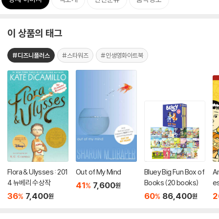
이 상품의 태그
#디즈니플러스
#스타워즈
#인생영화아트북
Flora & Ulysses : 201
Out of My Mind
Bluey Big Fun Box of
A
4 뉴베리 수상작
Books (20 books)
e
41
7,600
%
원
36
7,400
60
86,400
2
%
%
원
원