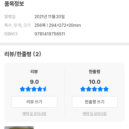
품목정보
rian (Season Two), readers will encounter early visual and con
ceptual ideas for these new characters and their arsenal of w
발행일
2021년 11월 20일
eapons, ships, and armor, as well as the icy, lush, war-torn, an
d razed planets that serve as crucial stepping stones in Djarin
쪽수, 무게, 크기
256쪽 | 294*272*20mm
and Grogu’s quest.
ISBN13
9781419756511
Returning for The Mandalorian season two, executive creativ
e director Doug Chiang (Star Wars: The Force Awakens, Rogu
리뷰/한줄평
2
e One: A Star Wars Story) and the incomparable group of artis
ts, designers, and dreamers known as the Lucasfilm art depar
리뷰
한줄평
tment “visualists” undertook the challenge of continuing to p
ush the boundaries of Star Wars storytelling while also transla
9.0
10.0
ting Ahsoka Tano from animation to live action and updating t
he look of the legendary Boba Fett. The Art of Star Wars: The
Mandalorian (Season Two) is the only book to explore the arti
리뷰 쓰기
한줄평 쓰기
stic vision for this groundbreaking sophomore season, taking
혜택 및 유의사항
혜택 및 유의사항
readers on a deep dive into the development of the next cha
pter of Din Djarin and Grogu’s story. Exclusive interviews with t
he filmmakers and the Lucasfilm visualists provide a running c