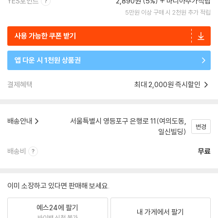
YES포인트
2,890원 (5%)
마니아추가적립
5만원 이상 구매 시 2천원 추가 적립
사용 가능한 쿠폰 받기
앱 다운 시 1천원 상품권
결제혜택
최대 2,000원 즉시할인
배송안내
서울특별시 영등포구 은행로 11(여의도동,
변경
일신빌딩)
배송비
무료
이미 소장하고 있다면 판매해 보세요.
예스24에 팔기
내 가게에서 팔기
바이백 신청 불가