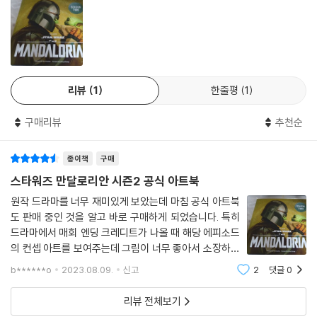
ommentary on The Mandalorian’s innovative art and design, re
vealing the inspiration behind the look and feel of the series.
**SEASON TWO burst is a removable sticker**
리뷰
1
한줄평
1
구매리뷰
추천순
종이책
구매
스타워즈 만달로리안 시즌2 공식 아트북
원작 드라마를 너무 재미있게 보았는데 마침 공식 아트북
도 판매 중인 것을 알고 바로 구매하게 되었습니다. 특히
드라마에서 매회 엔딩 크레디트가 나올 때 해당 에피소드
의 컨셉 아트를 보여주는데 그림이 너무 좋아서 소장하고
싶다는 생각이 들었는데 공식 아트북에 모두 수록되어 있
b******o
2023.08.09.
신고
2
댓글
0
어 좋았습니다.. 판매 정보에 사이즈가 안나와 있는데 29
cm x 28cm x 2.2cm 정도이고 올 컬
리뷰 전체보기