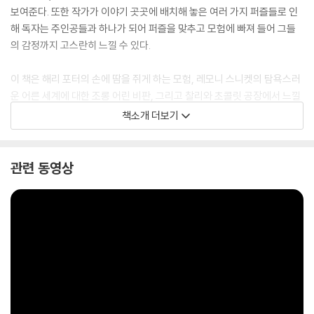
보여준다. 또한 작가가 이야기 곳곳에 배치해 놓은 여러 가지 퍼즐들로 인
해 독자는 주인공들과 하나가 되어 퍼즐을 맞추고 모험에 빠져 들어 그들
의 감정까지 고스란히 느낄 수 있다.
이 책은 해리 포터의 손에 땀을 쥐게 하는 모험, 레모니 스니켓의 탐욕스러
운 어른 세계에 대한 조롱 어린 비판, 그리고 찰리와 초콜릿 공장에서 느낄
수 있는 으스스한 미스터리가 한데 잘 어우러졌다는 평을 받고 있다.
책소개 더보기
Dozens of children respond to this peculiar ad in the newspap
er and are then put through a series of mind-bending tests, w
관련 동영상
hich readers take along with them. Only four children-two boy
s and two girls-succeed. Their challenge: to go on a secret mi
ssion that only the most intelligent and inventive children coul
d complete. To accomplish it they will have to go undercover
at the Learning Institute for the Very Enlightened, where the o
nly rule is that there are no rules. But what they'll find in the hid
den underground tunnels of the school is more than your aver
age school supplies. So, if you're gifted, creative, or happen t