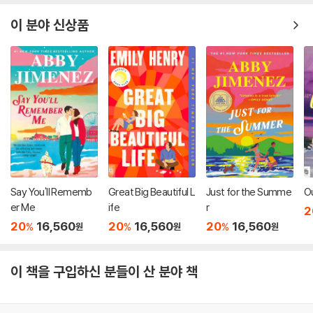
이 분야 신상품
Say You'll Rememb
Great Big Beautiful L
Just for the Summe
O
er Me
ife
r
2
20
16,560
20
16,560
20
16,560
%
%
%
원
원
원
이 책을 구입하신 분들이 산 분야 책