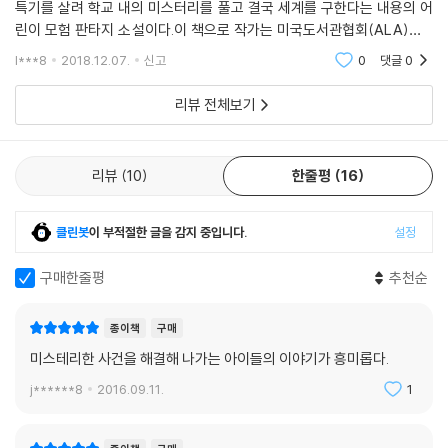
특기를 살려 학교 내의 미스터리를 풀고 결국 세계를 구한다는 내용의 어
린이 모험 판타지 소설이다.이 책으로 작가는 미국도서관협회(ALA)의‘2
007 올해의 주목할 만한 책’, 스쿨 라이브러리 저널의‘2007 최고의 책’에
l***8
2018.12.07.
신고
0
댓글
0
선정되고 2008
리뷰 전체보기
리뷰
10
한줄평
16
클린봇
이 부적절한 글을 감지 중입니다.
설정
구매한줄평
추천순
종이책
구매
미스테리한 사건을 해결해 나가는 아이들의 이야기가 흥미롭다.
j******8
2016.09.11.
1