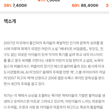
%
36
7,400
60
86,400
2
%
%
원
원
책소개
2007년 미국에서 출간되어 독자들의 폭발적인 인기와 문학적 성과를 동
시에 이루며 화제가 되었던 어린이 소설 『베네딕트 비밀클럽』. 부모도, 친
구도 없는 외로운 아이들이 모여 각각의 특기를 살려 학교 내의 미스터리
를 풀고 결국 세계를 구한다는 내용의 어린이 모험 판타지 소설로, 뉴욕타
임스와 퍼블리셔스 위클리의 장기간 베스트셀러에 올라 있는 동시에 미국
도서관협회(ALA)의‘2007 올해의 주목할 만한 책’, 스쿨 라이브러리 저널
의‘2007 최고의 책’에 선정되고 2008 엘윈 브룩스 화이트 문학상을 받으
면서 세간의 주목을 끌고 있다.
작가는 이 책에서 상상을 초월하는 특이한 캐릭터들의 기발한 활약상을 생
생하고 유머러스한 어조로 그려내고 있으며, 어린이들이 느끼는 외로움이
나 두려움, 우정과 사랑 등 아이들의 마음까지 파고드는 특유의 통찰력을