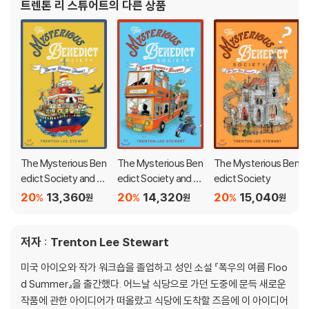
트렌톤 리 스튜어트
의 다른 상품
었다. 그가 어린이를
The Mysterious Ben
The Mysterious Ben
The Mysterious Ben
edict Society and th
edict Society and th
edict Society
e Perilous Journey
e Prisoner's Dilemm
20
13,360
20
14,320
20
15,040
%
%
%
원
원
원
a
저자 : Trenton Lee Stewart
미국 아이오와 작가 워크숍을 졸업하고 성인 소설 『폭우의 여름 Floo
d Summer』을 출간했다. 어느날 식당으로 가던 도중에 문득 새로운
작품에 관한 아이디어가 떠올랐고 식당에 도착할 즈음에 이 아이디어