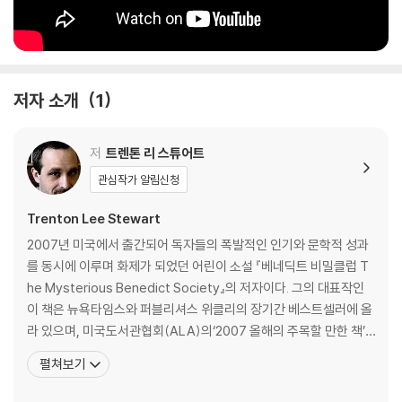
o know Morse Code, they could probably use your help.
저자 소개
1
저
트렌톤 리 스튜어트
관심작가 알림신청
Trenton Lee Stewart
2007년 미국에서 출간되어 독자들의 폭발적인 인기와 문학적 성과
를 동시에 이루며 화제가 되었던 어린이 소설 『베네딕트 비밀클럽 T
he Mysterious Benedict Society』의 저자이다. 그의 대표작인
이 책은 뉴욕타임스와 퍼블리셔스 위클리의 장기간 베스트셀러에 올
라 있으며, 미국도서관협회(ALA)의‘2007 올해의 주목할 만한 책’,
스쿨 라이브러리 저널의‘2007 최고의 책’에 선정되고 2008 엘윈 브
펼쳐보기
룩스 화이트 문학상을 받으면서 세간의 주목을 끌고 있고, 영국, 일
본, 독일, 러시아 등 10개국 이상에서 번역 출간되어 큰 성공을 거두