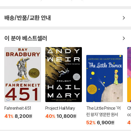
배송/반품/교환 안내
이 분야 베스트셀러
Fahrenheit 451
Project Hail Mary
The Little Prince '어
Ch
린 왕자' 영문판 원서
co
41
8,200
40
10,800
%
%
원
원
52
6,900
4
%
원