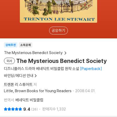
공유하기
강력추천
소득공제
The Mysterious Benedict Society
The Mysterious Benedict Society
외서
디즈니플러스 드라마 베네딕트 비밀클럽 원작 소설
Paperback
바인딩/에디션 안내
트렌톤 리 스튜어트
저
Little, Brown Books for Young Readers
2008.04.01.
번역서
베네딕트 비밀클럽
9.4
판매지수
1,332
26