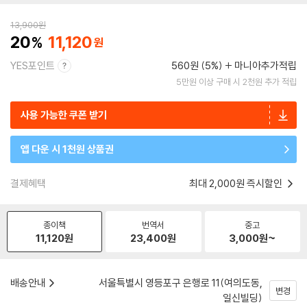
13,900
원
20
11,120
YES포인트
560원 (5%)
마니아추가적립
5만원 이상 구매 시 2천원 추가 적립
사용 가능한 쿠폰 받기
앱 다운 시 1천원 상품권
결제혜택
최대 2,000원 즉시할인
종이책
번역서
중고
11,120
원
23,400
원
3,000
원~
배송안내
서울특별시 영등포구 은행로 11(여의도동,
변경
일신빌딩)