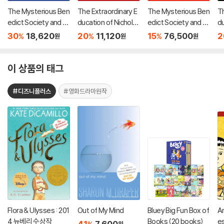
The Mysterious Ben
The Extraordinary E
The Mysterious Ben
Th
edict Society and th
ducation of Nicholas
edict Society and th
du
e Riddle of Ages
Benedict
e Perilous Journey :
B
30
18,620
20
11,120
15
76,500
2
%
%
%
원
원
원
Audio CD
이 상품의 태그
#디즈니플러스
#영화드라마원작
Flora & Ulysses : 201
Out of My Mind
Bluey Big Fun Box of
A
4 뉴베리 수상작
Books (20 books)
e
41
7,600
원