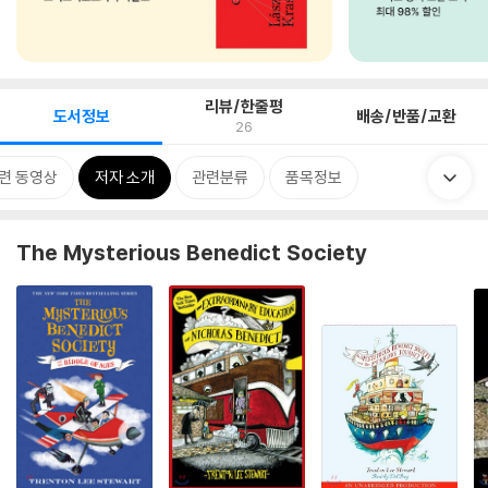
리뷰/한줄평
도서정보
배송/반품/교환
26
련 동영상
저자 소개
관련분류
품목정보
The Mysterious Benedict Society