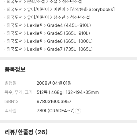
외국도서
문학/소설
소설
청소년소설
외국도서
유아/어린이
어린이
[창작동화 Storybooks]
외국도서
유아/어린이
청소년
청소년소설
외국도서
Lexile®
Grade4 (445L-810L)
외국도서
Lexile®
Grade5 (565L-910L)
외국도서
Lexile®
Grade6 (665L-1000L)
외국도서
Lexile®
Grade7 (735L-1065L)
품목정보
발행일
2008년 04월 01일
쪽수, 무게, 크기
512쪽 | 468g | 132*194*35mm
ISBN13
9780316003957
렉사일
780L(GRADE4~7)
리뷰/한줄평
26