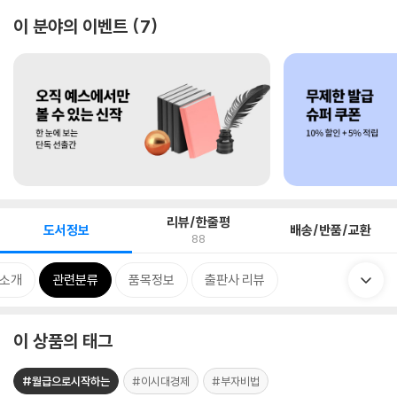
이 분야의 이벤트
7
리뷰/한줄평
도서정보
배송/반품/교환
88
 소개
관련분류
품목정보
출판사 리뷰
이 상품의 태그
#월급으로시작하는
#이시대경제
#부자비법