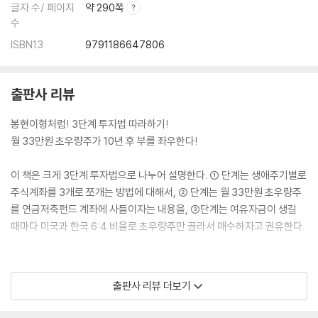
글자 수/ 페이지
약 290쪽
그래서 어디에 투자해야 하는 거야?
수
13 초보자는 월적립식 우량주 투자부터 시작하자!
생활비 쓰고 남은 돈, 어떤 주식을 사볼까?
ISBN13
9791186647806
위태했던 중소형주 투자, 회사일도 많은데 투자까지 지끈!
마음도 편하고 지속 가능한 투자는? - 글로벌 초우량회사 주식!
출판사 리뷰
14 장기투자 레이스에서 팔랑귀가 되지 않으려면?
1┃조급함을 버리고 긴 호흡으로 바라보자
봉현이형처럼! 3단계 투자법 따라하기!
2┃통화, 시장, 산업에 분산투자를 하라
월 33만원 초우량주가 10년 후 부를 좌우한다!
3┃불필요한 소비를 줄여 보자
15 〈초우량주 투자원칙 1〉 미국과 한국에 6:4 투자한다
이 책은 크게 3단계 투자법으로 나누어 설명한다. ① 단계는 생애주기별로
미국에 60% 투자! - 초우량기업이 많기 때문!
주식계좌를 3개로 쪼개는 방법에 대해서, ② 단계는 월 33만원 초우량주
한국에 40% 투자! - 좋은 기업을 싸게 살 수 있기 때문!
를 연금저축펀드 계좌에 사들이자는 내용을, ③단계는 여유자금이 생길
16 〈초우량주 투자원칙 2〉 국내주식은 시가총액 상위 대기업에 투자한다
때마다 미국과 한국 6:4 비율로 초우량주만 골라서 매수하자고 권유한다.
국내 매출 비중이 높은 회사는 제외
각종 리스크로 외부 영향에 취약한 국내시장 감안
결론! 시가총액 상위 20위권 대기업에만 투자
① 단계 - 주식계좌는 3개로 쪼갠다!(연금계좌/미국계좌/국내계좌)
17 〈초우량주 투자원칙 3〉 미국주식은 50% 이상 ETF에 투자한다
출판사 리뷰 더보기
② 단계 - 월 33만원 강제저축 투자를 시작한다!(연금계좌 연 66만원 환
미국시장 리스크는 즉각 대응이 쉽지 않다는 것
급)
결론! 개별기업 리스크를 줄이는 ETF가 대안