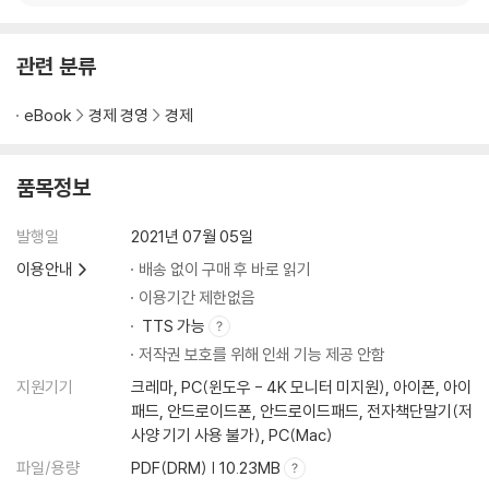
09 초보자에게 우량주 투자를 권유하는 이유
중소형주, 단타매매로 40% 수익! 과연 성공한 투자일까?
월급쟁이에게 지속 가능한 투자란? 수익률을 좇기보다 마음 편한 투자가
관련 분류
우선!
쉽게 찾을 수 있는 우량주 정보, 투자가 쉽다
eBook
경제 경영
경제
10 여윳돈으로 오랜 시간 투자해야 하는 이유
1,000만원 투자, 세 배 수익 실현! 주식투자 덕분에 결혼한다고?
품목정보
위기는 갑자기 찾아온다! ‘주식투자는 단거리 달리기가 아니야’
11 초보자가 꼭 알아야 할 주식투자 기초용어
발행일
2021년 07월 05일
주식투자, 시작이 반이다!
[TIP] 주식투자하기 전에 꼭 알아야 할 기초용어
이용안내
배송 없이 구매 후 바로 읽기
이용기간 제한없음
--------------------------------------
TTS 가능
[준비마당 Ⅱ] 봉현이형의 초우량주 투자원칙 5가지
저작권 보호를 위해 인쇄 기능 제공 안함
--------------------------------------
지원기기
크레마, PC(윈도우 - 4K 모니터 미지원), 아이폰, 아이
패드, 안드로이드폰, 안드로이드패드, 전자책단말기(저
12 형! 주식투자 공부할 시간이 없는데 어떻게 해?
사양 기기 사용 불가), PC(Mac)
월급쟁이라면 복잡한 투자는 피하자!
파일/용량
PDF(DRM) | 10.23MB
일단 투자하자, 그리고 공부를 병행하자