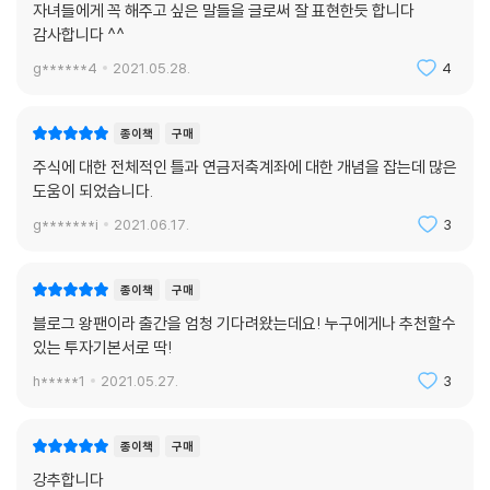
자녀들에게 꼭 해주고 싶은 말들을 글로써 잘 표현한듯 합니다
--------------------------------------
감사합니다 ^^
[둘째마당] 실천! 주식계좌 쪼개기 ② 미국주식
g******4
2021.05.28.
4
--------------------------------------
33 ‘계좌는 만들었는데, 어떤 주식 사면 돼?’
종이책
구매
초보자의 공통 질문, ‘뭐 사?’
초우량회사의 주식도 인플레이션 헤지 수단!
주식에 대한 전체적인 틀과 연금저축계좌에 대한 개념을 잡는데 많은
시가총액 1위 기업이 바뀌면 어떡해?
도움이 되었습니다.
34 미국 시가총액 1위 기업 투자하기
g*******i
2021.06.17.
3
월급날 세계 시가총액 1위 기업 확인하기
시가총액 1위 투자는 가장 안전하고 보수적인 투자
종이책
구매
1등 기업의 지분을 꾸준히 매수하면 매입가는 평균에 수렴!
35 미국 시가총액 상위 기업 투자-S&P500 ETF (SPY, IVV, VOO, SPL
블로그 왕팬이라 출간을 엄청 기다려왔는데요! 누구에게나 추천할수
G)
있는 투자기본서로 딱!
워런 버핏도 투자하는 S&P500 ETF
h*****1
2021.05.27.
3
S&P500지수가 뭐지?
S&P500 어떤 기업으로 구성되어 있을까?
종이책
구매
세계 3대 운용사 상품을 선택하면 무난! -SPY, IVV, VOO, SPLG
36 미국 IT 집중투자-나스닥100 ETF (QQQ, QQQM)
강추합니다