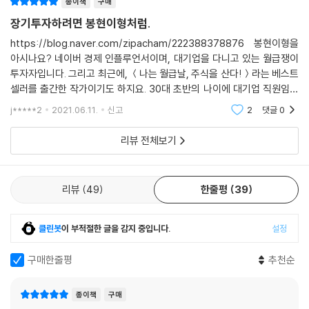
종이책
구매
회사에서 가입해 주는 퇴직연금, DB vs DC 어떤 게 유리할까?
장기투자하려면 봉현이형처럼.
연봉상승률 낮다면 DC형 유리, 하지만 신중하게 판단할 것!
https://blog.naver.com/zipacham/222388378876 봉현이형을
봉현이형 퇴직연금 포트폴리오 미국 ETF 70% + 해외채권혼합 펀드 3
아시나요? 네이버 경제 인플루언서이며, 대기업을 다니고 있는 월급쟁이
0%
투자자입니다. 그리고 최근에, ＜나는 월급날, 주식을 산다!＞라는 베스트
[TIP] 개인연금 주식 올인? 위험하지 않다!
셀러를 출간한 작가이기도 하지요. 30대 초반의 나이에 대기업 직원임에
31 돈 걱정 없는 노후를 만드는 연금 포트폴리오 총정리
도 불구하고, 월급 인상률보다 자산의 상승률이 크다는 것을 깨닫고, 빠르
j*****2
2021.06.11.
신고
2
댓글
0
사회초년생은 1년에 최대 400만원 연금저축펀드 납입!
게 자산을 모으기 위해 중고
여유가 있다면? 연금저축펀드로 미국 ETF 400만원
리뷰 전체보기
중개형 ISA로 한국 ETF 300만원
국민연금 + 퇴직연금 + 개인연금 삼총사는 기본! 55세 유지하면 노후 걱
정 끝
리뷰
49
한줄평
39
32 목돈마련에 최고! 중개형 ISA계좌
새롭게 출시된 중개형 ISA계좌의 혜택과 특징
클린봇
이 부적절한 글을 감지 중입니다.
설정
일반형 200만원까지, 서민형 400만원까지 비과세!
특장점 : 손해 본 종목은 빼고, 실수익만 과세!
구매한줄평
추천순
납입한도는 연 2,000만원~최대 1억원, 연금저축펀드 전환 시 세액공제!
개별종목, ETF 모두 매수 가능!
배당금 절세와 해외 ETF 투자에 제격!
종이책
구매