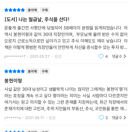
26 ‘연금저축펀드’ 계좌로 투자할 수 있는 ETF 찾기
종이책
구매
예시 : 미래에셋대우에서 거래할 수 있는 ETF 찾기
위험도 높은 ETF는 연금저축펀드와 퇴직연금에서 거래 불가
[도서] 나는 월급날, 주식을 산다!
27 봉현이형 연금저축펀드 엿보기
운좋게 출간전 서평단에 당첨되어 58페이지 분량을 읽게되었습니다. 저
개인연금은 만 55세 장기투자가 핵심! 월 33만원씩,
역시 봉현이형과 같이 30대 직장인이며, 부모님께 물려 받은 수저 없이
연말 한꺼번에 이체해도 세액공제 가능!
오로지 근로소득으로만 살아가고 있고 주식 이해도도 매우 낮습니다. 이
최대 66만원 돌려받는 연말정산 환급금은 재투자한다
책은 이렇게 평범한 직장인들이 안전하게 자산을 증식할수 있는 투자 방법
절세효과 극대화를 위해 미국 ETF 집중투자
에 대해 친한 친구가 "투자는 이렇게 하는거야~"라고 설명해주는것 처럼
p********7
2021.05.27.
신고
4
댓글
0
느껴졌습니다. 저도
연금은 장기투자, 수수료 부담이 적은 ETF 선택할 것!
28 형, ‘연금저축계좌’에서 왜 미국주식만 사?
종이책
구매
당신의 전 재산을 한 국가에 투자해야 한다면?
봉현이형
장기투자는 개인이 유리하다! 164
[TIP] 사회초년생은 연금저축계좌 시장 배분이 필요하다?
사실 같은 30대 남성이고 생물학적 나이는 많지만 그에게는 봉현이'형'이
라는 호칭을 계속 쓰고 싶다 형이라는 의미는 사실 사람마다 다르겠지만
29 고소득자는 연금저축펀드는 기본! IRP는 필수!
여기서는 믿고 의지할 수 있는 그런 존재를 지칭하는데, 최근 직장에서의
필독! 55세까지 월 58만원을 납입할 수 있는 고소득자라면?
존재가치에 대한 고민과, 주위 지인들의 부동산, 주식, 코인등을 통한 재산
고소득 직장인은 IRP에 300만원 추가 납입 추천!
증식을 지켜만 보며 FOMO 증후군에 시달렸던 나에게, 경제용어를 초록
노후를 위한 장기투자, 무리하지 말자!
c******u
2021.06.11.
신고
2
댓글
0
창에 검색하다 만
30 퇴직연금으로도 주식투자할 수 있다고?
세액공제 가능한 개인형 퇴직연금 IRP