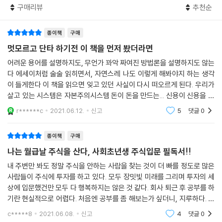
--------------------------------------
구매리뷰
추천순
드 계좌에 주식을 사들이면 최대 연 66만원 세액공제는 물론, 배당소득세
[첫째마당] 실천! 주식계좌 쪼개기
면제 등을 제시한다. 또한 중개형 ISA계좌로 주식투자를 하면 원금 범위
① 연금주식펀드 (feat. 월 33만원 강제저축)
종이책
구매
내에서 자유입출금 허용은 물론, 미국 등 해외지수를 추종하는 ETF 투자
--------------------------------------
시 비과세 혜택을 주고 있다.
멋모르고 단타 하기전 이 책을 먼저 봤더라면
이 책은 [봉현이형 포트폴리오]를 제공한다. 이대로 따라하면 초보자도 쉽
23 연금으로 주식투자를 할 수 있다고?
어려운 용어를 설명하지도, 무언가 꽈악 짜여진 방법론을 설명하지도 않는
고 안전하게 주식투자를 시작할 수 있을 것이다.
다 에세이처럼 술술 읽히면서, 자연스레 나도 이렇게 해봐야지 하는 생각
연금 삼총사 가입은 필수(국민연금, 퇴직연금, 개인연금)
이 들게한다 이 책을 읽으면 잊고 있던 사실이 다시 떠오르게 된다. 우리가
개인연금은 주식투자 가능! 정부 세제 혜택은 보너스!
살고 있는 시스템은 자본주의시스템 돈이 돈을 만드는... 신용이 신용을 창
24 개인연금은 증권사의 ‘연금저축펀드’로 ETF 매수 추천!
출하는 시스템에 살면서 소득적인 적금과 같은 자산운용으로는 내가 원하
개인연금 종류는? 연금저축신탁(은행), 연금저축보험(보험사), 연금저축
r******c
2021.06.12.
신고
5
댓글
0
는것 소비
펀드(증권사)
인플레이션 반영이 힘든 은행, 보험사 상품은 비추!
종이책
구매
증권사 연금저축펀드 계좌로 ETF 투자하는 법
나는 월급날 주식을 산다, 사회초년생 주식입문 필독서!!
[TIP] 개인연금, 이미 은행과 보험사 상품으로 투자하고 있다면?
내 주변만 봐도 정말 주식을 안하는 사람을 찾는 것이 더 빠를 정도로 많은
25 모르면 손해! ‘연금저축펀드’ 세제 혜택 세 가지
사람들이 주식에 투자를 하고 있다. 모두 장밋빛 미래를 그리며 투자의 세
혜택 1 - 1년에 400만원 입금 시, 최대 66만원 환급
상에 입문했건만 모두 다 행복하지는 않은 것 같다. 회사 퇴근 후 공부를 하
혜택 2 - 해외 ETF 투자 시 양도세 비과세!
기란 현실적으로 어렵다. 처음엔 공부를 좀 해보는가 싶더니, 지루하다. 내
혜택 3 - 배당소득세 면제!
가 산 주식은 횡보만 하는것 같다. 일확천금을 노리고 단기간에 급등할 것
c*****8
2021.06.08.
신고
4
댓글
0
연금저축펀드 투자할 때 유의할 점
같은 종목