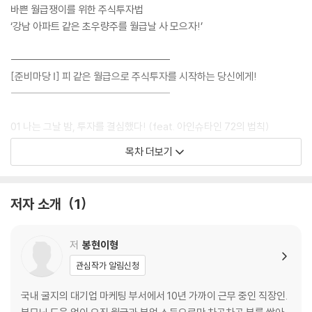
바쁜 월급쟁이를 위한 주식투자법
‘강남 아파트 같은 초우량주를 월급날 사 모으자!’
--------------------------------------
[준비마당 Ⅰ] 피 같은 월급으로 주식투자를 시작하는 당신에게!
--------------------------------------
01 나는 그날 밤, 투자를 결심했다! (feat. 아인슈타인 72의 법칙)
5,000만원을 1억원으로 만들려면 70년이 걸린다고?
목차 더보기
02 은행 예적금 말고 어디에 투자해야 하나?
장기저금리 시대, 은행은 정말 안전한 게 맞나?
월급을 은행에 보관하는 순간 돈이 녹아내린다!
저자 소개
1
창업? 가상화폐? 부동산? 지금 내가 할 수 있는 투자는 무엇인가?
[TIP] 하루만 맡겨도 이자를 주는 CMA 통장
03 내 월급으로 강남 아파트 사는 건 불가능하다
저
봉현이형
강남 아파트는 30년 전에도 비쌌다!
관심작가 알림신청
일해서 모은 돈으로 살 수 있는 물건이 줄어들고 있다!
04 노동자 계급의 생존투자법 (feat. 수요지속, 공급제한, 우량자산)
국내 굴지의 대기업 마케팅 부서에서 10년 가까이 근무 중인 직장인.
30대 직장인이 뭘 할 수 있을까?