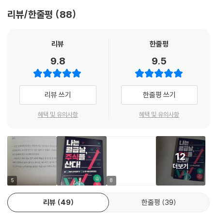
③ 단계 - 여유자금이 생기면 초우량주에 묻어 둔다!(미국과 한국 6:4 비
18 〈초우량주 투자원칙 4〉 성장산업 중심으로 투자한다
리뷰/한줄평
88
율)
20~40대 초보자라면 미래가 보이는 산업에 투자!
성장성이 제한되면 주가 상승도 제한적!
저자는 시가총액순으로 초우량주만 골라 투자했더니 결국 시중에서 판매
리뷰
한줄평
도대체 어떤 산업이 성장하는 산업일까?
하는 주요 ETF 지수를 추종하게 되었다고 말한다.
19 〈초우량주 투자원칙 5〉 배당주와 리츠로 제2의 월급을 만들자
9.8
9.5
사회초년생은 종목을 고르는 수고를 할 필요 없이 연금계좌에 □ KBSTA
배당주 투자로 현금흐름 구축! 배당금 나오면 추가매수!
R미국나스닥100(30%) □ TIGER미국S&P500(30%) □ TIGER TOP
현금흐름 창출에 적합한 배당주는? - 미국 배당왕 기업과 리츠
10(40%)를, 고액연봉자는 IRP 퇴직연금 계좌를 추가로 개설하여 □ TIG
배당왕과 리츠 투자도 시가총액 1위 기업을 고르자!
리뷰 쓰기
한줄평 쓰기
ER TOP10(100%)를 포트폴리오에 담는 것을 추천한다.
20 실천! 초우량주 투자 (feat. 봉현이형 적용 사례 엿보기)
중단기 목돈마련을 위한 투자로는 중개형 ISA계좌가 적합하며, 성장주, 배
혜택 및 유의사항
혜택 및 유의사항
중요하니까 다시 반복! - 초우량주 투자원칙 5가지
당주, 리츠 등을 소개하고 있다.
봉현이형은 이렇게 포트폴리오를 만들었다!
초보자라면 저자가 말한 대로 증권사 계좌부터 개설하고 다시 3개로 쪼개
21 미국주식 vs 한국주식 리밸런싱도 심플하게!
자. 이 책에는 각 계좌별로 투자에 적합한 종목을 제시하고 있어 바쁜 월급
봉현이형 리밸런싱 엿보기 - 평가총액 기준으로 비중 조정!
12
쟁이들에게 유용하다.
우리는 세상에서 가장 덜 위험한 투자를 해야 한다!
더보기
[TIP] 주식 포트폴리오 관리를 위한 더리치 앱 활용법
연금으로 주식투자를 한다고? 최대 연 66만원 환급?
5
8
22 실천! 생애주기별로 주식계좌 3개로 쪼개기
퇴직연금(DC/IRP), 연금저축펀드, 중개형 ISA까지 총망라!
연금투자, 해외투자, 국내투자 계좌 3개 만들기
리뷰
49
한줄평
39
정부는 주식투자 활성화를 위해 강력한 혜택을 제공하고 있다. 연금저축펀