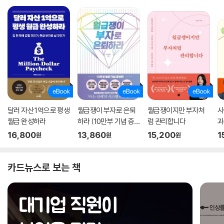
달러 자산 1억으로 평생
월급쟁이 부자로 은퇴
월급쟁이지만 부자처
사
월급 완성하라
하라 (10만부 기념 증
럼 관리합니다
과
보판)
16,800
13,860
15,200
1
원
원
원
카드뉴스로 보는 책