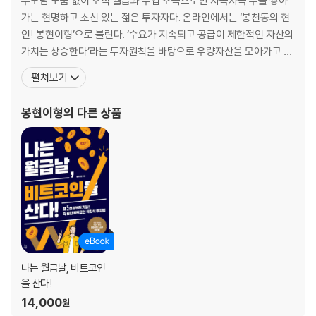
부모님 도움 없이 오직 월급과 부업 소득으로만 차곡차곡 부를 쌓아
노동자 계급의 생존법, 수요가 지속되고 공급이 제한적인 우량자산에 투자
가는 현명하고 소신 있는 젊은 투자자다. 온라인에서는 ‘봉천동의 현
하기
인! 봉현이형’으로 불린다. ‘수요가 지속되고 공급이 제한적인 자산의
05 절실하고 절박하게! 지금 당장 우량주식을 사 모으자!
가치는 상승한다’라는 투자원칙을 바탕으로 우량자산을 모아가고 있
급등한 서울 아파트는 잘못이 없다! - 화폐가치의 하락
다. 단순하지만 강력한 적립식 투자를 통해, 경제적 자유를 넘어 영혼
펼쳐보기
금값도 두 배, 아파트도 두 배! 삼성전자도 세 배! 모두 올랐다! 다 올랐다!
의 자유를 꿈꾸고 있다. 앞으로 펼쳐질 갈등과 분열의 시대, 가치관이
우리의 마지막 투자처는 우량주!
파편화된 세상에서 개인의 행복과 경제적 자유를 동시에 이루려면 어
봉현이형
의 다른 상품
06 대기업 직원이 부업을 뛰며 삼성전자를 샀던 이유 (feat. 당근마켓, 배
떻게 해야 할까? 이미 부자가 된 사람들
민커넥트)
자산 200% 오를 때 시급은 45% 인상! 나는 마음이 급해졌다
우량자산을 사야 한다는 간절함! 부동산도 놓쳤는데, 주식마저 놓치고 싶
지 않았다
07 월급, 꾸준한 현금흐름이 주는 강력한 힘
지금 이 상승장은 언제까지 계속될까?
하락장과 횡보장에도 주식 매수! 월급의 힘!
월급으로 1조 자산가가 된 할아버지 이야기
나는 월급날, 비트코인
08 주식 매수타이밍? ‘오늘이 가장 싸요!’
을 산다!
‘다롱씨, 그냥 오늘 사세요!’
14,000
월급쟁이라면 근무시간에 충실할 것! 매월 25일은 주식을 살 것!
원