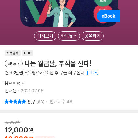
미리보기
카드뉴스
공유하기
소득공제
PDF
나는 월급날, 주식을 산다!
eBook
월 33만원 초우량주가 10년 후 부를 좌우한다!
PDF
봉현이형
저
진서원
2021.07.05.
9.7
판매지수
48
88
12,000
원
12,000