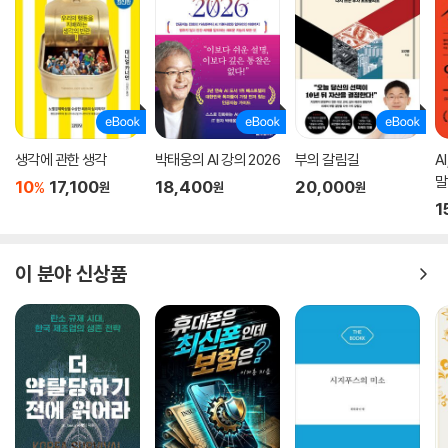
한 달에 10만원씩 적립식 투자로 LIT, DRIV 꾸준히 매수
40 미국 부동산 투자-리츠 (SRVR ETF, INDS ETF, 리얼티 인컴)
부동산은 사고 싶은데 돈이 없네? 그럼 리츠!
4차산업 수요가 지속될 부동산 찾기
물류창고와 데이터센터 집중투자 - SRVR ETF, INDS ETF, 리얼티 인컴
월 25만원으로 4차산업 부동산 수혜주 투자하기
생각에 관한 생각
박태웅의 AI 강의 2026
부의 갈림길
A
41 미국 행복산업 투자-반려동물, 게임, 컨텐츠, 바이오, 헬스케어 ETF
말
10
17,100
18,400
20,000
%
원
원
원
4차산업혁명의 끝엔? 인간에게 행복을 주는 산업에 투자하기
1
1┃PAWZ ETF : 반려동물 관련 기업 전반에 분산투자
2┃HERO ETF : 전세계 게임 관련 기업에 분산투자
3┃ XLV ETF : S&P500에 포함된 초우량 글로벌 제약·바이오·헬스케어
이 분야 신상품
기업에 분산투자
--------------------------------------
[셋째마당] 실천! 주식계좌 쪼개기 ③ 한국주식
--------------------------------------
42 한국 시가총액 1위 기업 투자-삼성전자