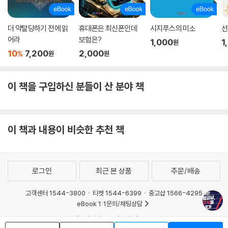
네이버에서 국내 시가총액 1위 기업 확인하기
미국 반도체 주가에 비해 저평가된 삼성전자 매수
43 한국 시가총액 상위 기업 투자-TIGER TOP10 ETF
더 약탈당하기 전에 읽
휴대폰은 최신폰인데
시지푸스의 미소
선
어라
보험은?
미국과 한국은 6:4로 투자한다는 원칙!
1,000
1
원
시가총액 상위 대기업에만 투자한다는 원칙
10
7,200
2,000
%
원
원
국내주식 투자를 비관적으로 보는 이들에게
어떻게 일반인이 매번 리밸런싱할 수 있겠어?
이 책을 구입하신 분들이 산 분야 책
한 주당 1만원대! 부담 없는 투자 TIGER TOP10 ETF
TIGER TOP10 ETF 구성종목 살펴보기
[TIP] 내가 원하는 ETF 상품이 없다면? - 봉현이형 성장주 ETF DIY
44 한국 행복산업 투자-TIGER미디어컨텐츠 ETF
이 책과 내용이 비슷한 추천 책
국내 시가총액 상위 미디어·엔터테인먼트 기업에 분산투자
45 봉현이형의 3개 계좌별 주식투자 총정리
① 연금저축펀드 계좌 - 미국 대표 ETF 100%
로그인
최근 본 상품
주문/배송
② 미국주식 계좌 - 성장산업 ETF나 우량주
③ 국내주식 계좌 - 삼성전자, 시가총액 20위 기업,행복산업
고객센터 1544-3800
티켓 1544-6399
중고샵 1566-4295
[TIP] 청약예금 저금리 90% 대출 가능!
eBook 1:1문의/채팅상담
예스이십사(주) 사업자 정보
에필로그 1