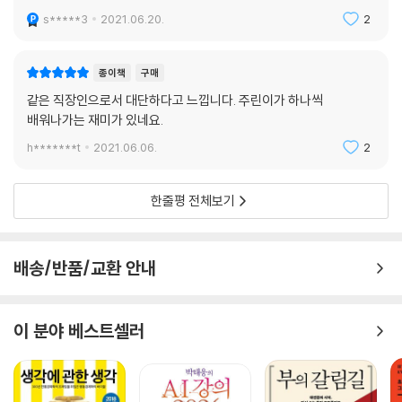
미국 4차산업을 주도하는 기술주에 투자하고 싶다면?
s*****3
2021.06.20.
2
나스닥100지수가 뭐지?
나스닥100은 어떤 기업으로 구성되어 있을까?
종이책
구매
나스닥100을 따르는 대표상품은 QQQ ETF
QQQ ETF보다 수수료가 저렴한 QQQM ETF 추천!
같은 직장인으로서 대단하다고 느낍니다. 주린이가 하나씩
거품 논란의 미국 기술주, 적립식 투자가 대안!
배워나가는 재미가 있네요.
[TIP] 주식투자 시작할 때 보초병부터 세워라!
h*******t
2021.06.06.
2
37 미국 반도체 산업 투자-필라델피아 ETF (SOXX, SMH)
AI? IOT? 5G, 빅데이터? 전기차? 자율주행? 스마트팩토리?
한줄평 전체보기
4차산업을 관통하는 것은 반도체!
전 세계 반도체 산업에 투자하는 SOXX ETF
SOXX ETF vs SMH ETF 비교하기
배송/반품/교환 안내
38 전 세계 배터리&리튬 ‘배터리’ 투자-LIT ETF
친환경 전기차는 거스를 수 없는 흐름
전기차? 수소차? 뭘 사야 하는 거지? 대안은 테슬라 포함된 ETF 적립식
이 분야 베스트셀러
매수!
배터리 제조 및 리튬 채굴 기업에 투자하는 LIT ETF
39 전 세계 전기차&자율주행차 ‘완성차’ 투자-DRIV ETF
전기차, 수소차, 자율주행차 기업 집중투자