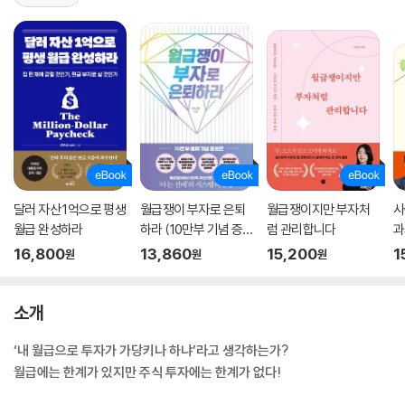
달러 자산 1억으로 평생
월급쟁이 부자로 은퇴
월급쟁이지만 부자처
사
월급 완성하라
하라 (10만부 기념 증
럼 관리합니다
과
보판)
16,800
13,860
15,200
1
원
원
원
소개
‘내 월급으로 투자가 가당키나 하냐’라고 생각하는가?
월급에는 한계가 있지만 주식 투자에는 한계가 없다!