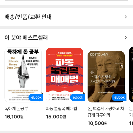
배송/반품/교환 안내
이 분야 베스트셀러
독하게 돈 공부
파동 눌림목 매매법
돈, 뜨겁게 사랑하고 차
돈
갑게 다루어라
기
16,100
15,000
원
원
10,500
1
원