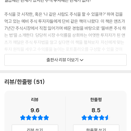
월급에는 한계가 있지만 주식 투자에는 한계가 없다!
주식을 갓 시작한, 혹은 ‘나 같은 사람도 주식을 할 수 있을까?’ 하며 겁을
먹고 있는 예비 주식 투자자들에게 단비 같은 책이 나왔다. 이 책은 앤츠가
7년간 주식시장에서 직접 잃어가며 배운 경험을 바탕으로 ‘올바른 주식 하
는 법’을 소개한다. 당당히 시장 수익률을 상회하는 어엿한 투자자가 된 앤
츠가 깨달은 주식 투자법을 알고 싶다면 이 책을 펼쳐보자. 자신에게 맞는
투자 원칙을 세우고 수익률을 높이는 포트폴리오를 구성할 수 있을 것이
다. 가만히 있으면 ‘벼락거지’가 될 수밖에 없는 시대, 주식 투자로 경제적
출판사 리뷰 더보기
자유에 한 발 더 다가가보자.
2020년은 대체로 시장 자체가 우상향했기 때문에 어떤 종목을 사더라도
리뷰/한줄평
51
반사이익을 봤을 것이다. 샀다 하면 오르니 너도나도 주식을 시작했고, 오
로지 단기 시세 차익을 노리기 위해 접근하는 ‘안 좋은 투자 습관’이 만들어
지기도 했다. 말하자면 2020년도는 주식을 하기 너무 좋은 장이었고, 역
리뷰
한줄평
설적이게도 주식을 시작하기에는 최악의 장이었다. 시장이 우상향했기에
9.6
8.5
최악의 장이라는 이야기가 아니다. 넘쳐나는 유동성에 눈이 가려져 ‘잘못
된 습관’을 들이지 말라는 이야기다. 주식을 시작하기는 했는데 잘못하고
있다는 생각이 든다면, 이제라도 주식을 시작하고 싶다면 기본부터 제대로
리뷰 쓰기
한줄평 쓰기