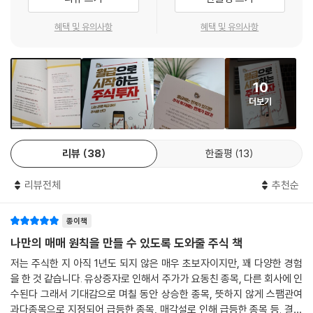
배울 필요가 있다.
혜택 및 유의사항
혜택 및 유의사항
누구보다 열심히 일하고 저축도 하고 있는데 벼락거지가 된 기분인가? 점
점 주식 투자를 하지 않는 내가 바보가 된 것 같고 마음이 조급한가? 살아
남기 위해서라도 ‘돈이 돈을 버는 구조’, 즉 당신이 자면서도 돈을 벌 수 있
10
는 무언가를 만들어야 한다. 유튜브, SNS, 주식, 월세 수익 뭐든 좋다. 다만
더보기
이 중 주식이 가장 진입장벽이 낮은 것은 분명하다. 지금이라도 당장 주식
을 시작해야 할 이유는 널려 있다. 특히 현금의 가치가 갈수록 떨어지고 있
다는 점만으로도 당장 주식을 시작해야 한다.
리뷰
38
한줄평
13
‘주식 투자에서 이것만은 하지 마라!’ 하는 것은 모두 해본
리뷰전체
추천순
투자자 앤츠가 전하는 올바른 주식 투자 습관을 위한 첫걸음
종이책
이 책은 총 5장으로 구성되어 있다. 1장 ‘작고 소중한 월급을 지키기 위한
주식 공부’에서는 리딩방의 경험, 확증편향 사고, 뇌동매매 등 주린이가 빠
나만의 매매 원칙을 만들 수 있도록 도와줄 주식 책
지기 쉬운 세 가지 함정에 빠진 초보 투자자 앤츠의 경험을 통해 올바른 습
저는 주식한 지 아직 1년도 되지 않은 매우 초보자이지만, 꽤 다양한 경험
관을 향해 나아가는 방법을 알려준다. 2장 ‘주식 투자 전 이것만은 알고 하
을 한 것 같습니다. 유상증자로 인해서 주가가 요동친 종목, 다른 회사에 인
자’에서는 주식 용어, 포트폴리오 등 투자 전 반드시 알아야 하는 정보를 골
수된다 그래서 기대감으로 며칠 동안 상승한 종목, 뜻하지 않게 스팸관여
라 담았다. 3장 ‘돈 되는 종목은 따로 있다’에서는 기본적 분석을 통해 종목
과다종목으로 지정되어 급등한 종목, 매각설로 인해 급등한 종목 등. 결론