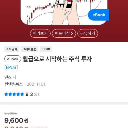
미리보기
파트너샵
공유하기
소득공제
크레마클럽
EPUB
월급으로 시작하는 주식 투자
eBook
EPUB
앤츠
저
원앤원북스
2021.11.01.
9.3
51
9,600
원
9,600