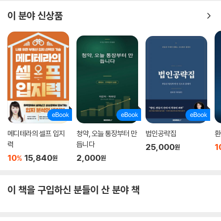
이 분야 신상품
메디테라의 셀프 입지
청약, 오늘 통장부터 만
법인공략집
환
력
듭니다
25,000
1
원
10
15,840
2,000
%
원
원
이 책을 구입하신 분들이 산 분야 책