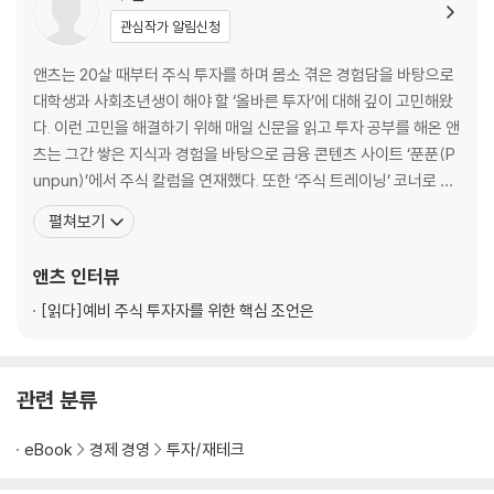
3장 돈 되는 종목은 따로 있다
관심작가 알림신청
어떤 종목이 좋은 종목인가요? 재무제표 보기
앤츠는 20살 때부터 주식 투자를 하며 몸소 겪은 경험담을 바탕으로
매출액, 영업이익, 당기순이익, 뭣이 중헌디?
대학생과 사회초년생이 해야 할 ‘올바른 투자’에 대해 깊이 고민해왔
기업의 가계부 현금흐름표 보기
다. 이런 고민을 해결하기 위해 매일 신문을 읽고 투자 공부를 해온 앤
내 종목은 고평가일까, 저평가일까?
츠는 그간 쌓은 지식과 경험을 바탕으로 금융 콘텐츠 사이트 ‘푼푼(P
수익성만큼 중요한 안정성 파악하기
unpun)’에서 주식 칼럼을 연재했다. 또한 ‘주식 트레이닝’ 코너로 투
자자들에게 매주 글로벌 시장 시황을 분석하고 설명하는 글을 쓰기도
펼쳐보기
4장 언제 사고 언제 팔아야 하나요?
했다. 앤츠는 적은 돈으로 착실히 쌓아나가는 투자를 지향점으로 삼
으며, 초보 투자자가 어떤 마인드로 어떤 기업을 사야 하는지에 대한
앤츠
인터뷰
매매 시점 판단을 돕는 기술적 분석
인사이트를 제공한다. 이제는 자산운용사에
관건은 투자 성향이다, 포지셔닝별 매매 시점
[읽다]
예비 주식 투자자를 위한 핵심 조언은
투자의 기본은 분할매수, 분할매도다
5장 월급쟁이 앤츠의 투자 계획
관련 분류
실전 포트폴리오 구성하기(Feat. 앤츠의 포트폴리오)
eBook
경제 경영
투자/재테크
금리와 시장의 상관관계(Feat. 인플레이션)