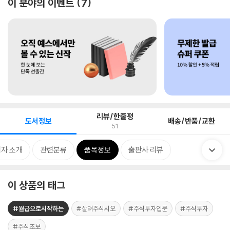
이 분야의 이벤트
7
리뷰/한줄평
도서정보
배송/반품/교환
51
자 소개
관련분류
품목정보
출판사 리뷰
이 상품의 태그
#월급으로시작하는
#살려주식시오
#주식투자입문
#주식투자
#주식초보