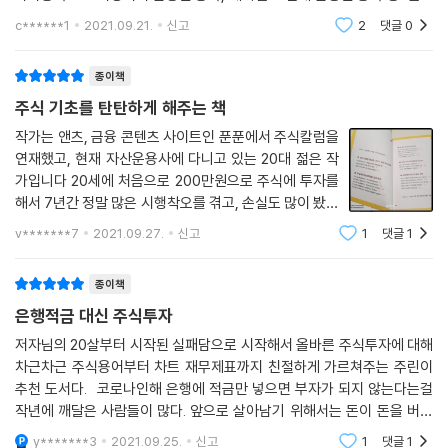
을 선별하는 방법을 설명한다. 재무제표 보는 법, 고평가/저평가 판단하는
적으로 모두 수익을 냈지만, 당시에는 처음 겪어보는 것들이라 당황하기도
c******1
2021.09.21.
신고
2
댓글
0
하고 검색도
법 등 처음 주식 투자를 시작하는 사람도 쉽게 볼 수 있는 네이버 금융을 활
용해 투자 종목을 골라보자. 4장 ‘언제 사고 언제 팔아야 하나요?’에서는
종이책
기술적 분석으로 매매 시점을 판단하는 방법을 알아본다. 차트의 함정에
주식 기초를 탄탄하게 해주는 책
빠지지 않고 나만의 원칙을 세울 수 있는 기준을 알고 싶다면 펼쳐보자. 5
장 ‘월급쟁이 앤츠의 투자 계획’에서는 포트폴리오를 구성하고, 애프터 코
작가는 앤츠, 금융 콘텐츠 사이트인 푼푼에서 주식칼럼을
연재했고, 현재 자산운용사에 다니고 있는 20대 젊은 작
로나 시대에 눈여겨봐야 할 산업을 정리했다.
가입니다 20세에 처음으로 200만원으로 주식에 투자를
해서 7년간 정말 많은 시행착오를 겪고, 손실도 많이 봤다
결국 주식으로 돈을 벌기 위해서는 끊임없이 공부하고 자신만의 투자 원칙
고 해요. 그 덕분에 이 책이 출간된거고요~ 한마디로 이
을 지켜나가며 시간에 투자해야 한다. 10년 후, 우리가 투자했던 작고 귀여
v*******7
2021.09.27.
신고
1
댓글
1
책의 컨셉은 실패로부터 올바른 투자를 배운다~ 입니다.
운 투자금이 복리의 마법에 걸려 우리에게 수익을 안겨줄 때까지 말이다.
차례. 저자 자신의 실패 경험부터 주식
이 책이 자신만의 투자 원칙을 세워나가는 데 조금이라도 도움이 되길 바
종이책
란다.
은행적금 대신 주식투자
저자님의 20살부터 시작된 실패담으로 시작해서 올바른 주식투자에 대해
차근차근 주식용어부터 차트 재무제표까지 친절하게 가르쳐주는 주린이
추천 도서다. 코로나인해 은행에 적금만 넣으면 부자가 되지 않는다는걸
작년에 깨달은 사람들이 많다. 앞으로 살아남기 위해서는 돈이 돈을 버는
구조 당신이 자면서도 돈을 벌 수 있는 무언가를 만들어야 한다. 유튜브. 주
y*******3
2021.09.25.
신고
1
댓글
1