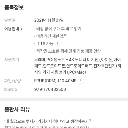
성장주의 질주는 어디까지?(Feat. 가치주도 좀 봐줘!)
품목정보
애프터 코로나 시대 M&A를 주목하라!
앤츠가 생각하는 유망 산업
발행일
2021년 11월 01일
에필로그 _ 오늘의 작은 돈이 당신의 경제적 자유가 되기를
이용안내
배송 없이 구매 후 바로 읽기
이용기간 제한없음
TTS 가능
저작권 보호를 위해 인쇄 기능 제공 안함
지원기기
크레마,PC(윈도우 - 4K 모니터 미지원),아이폰,아이
패드,안드로이드폰,안드로이드패드,전자책단말기(저
사양 기기 사용 불가),PC(Mac)
파일/용량
EPUB(DRM) | 10.40MB
ISBN13
9791170432500
출판사 리뷰
‘내 월급으로 투자가 가당키나 하냐’라고 생각하는가?