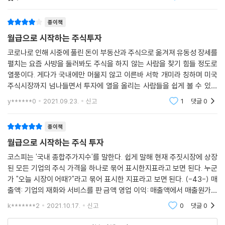
식. 월세수
종이책
월급으로 시작하는 주식투자
코로나로 인해 시중에 풀린 돈이 부동산과 주식으로 옮겨져 유동성 장세를
펼치는 요즘 사방을 둘러봐도 주식을 하지 않는 사람을 찾기 힘들 정도로
열풍이다. 게다가 국내에만 머물지 않고 이른바 서학 개미라 칭하며 미국
주식시장까지 넘나들면서 투자에 열을 올리는 사람들을 쉽게 볼 수 있는
요즘이다. 나 역시 한때 닷컴 열풍이 불었던 1999년에서 2000년 주식투
y******0
2021.09.23.
신고
1
댓글
0
자에 뛰어들었다
종이책
월급으로 시작하는 주식 투자
코스피는 '국내 종합주가지수'를 말한다. 쉽게 말해 현재 주짓시장에 상장
된 모든 기업의 주식 가격을 하나로 묶어 표시한지표라고 보면 된다. 누군
가 "오늘 시장이 어때?"라고 묶어 표시한 지표라고 보면 된다. (-43-) 매
출액: 기업의 재화와 서비스를 판 금액 영업 이익: 매출액에서 매출원가랑
판매비와 관리비(영업하면서 든 비용) 를 제한 금액 당깃훈이익: 여업이익
k*******2
2021.10.17.
신고
0
댓글
0
에서 영업외