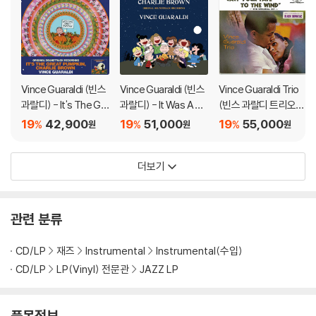
Vince Guaraldi (빈스
Vince Guaraldi (빈스
Vince Guaraldi Trio
과랄디) - It's The Gr
과랄디) - It Was A Sh
(빈스 과랄디 트리오) -
eat Pumpkin, Charlie
ort Summer, Charlie
Jazz Impression Of
19
42,900
19
51,000
19
55,000
%
%
%
원
원
원
Brown [조에트로프 컬
Brown [LP]
Black Orpheus [LP]
러 LP]
더보기
관련 분류
CD/LP
재즈
Instrumental
Instrumental(수입)
CD/LP
LP(Vinyl) 전문관
JAZZ LP
품목정보