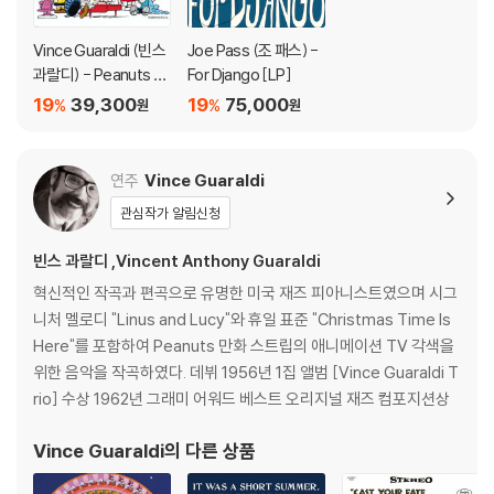
Vince Guaraldi (빈스
Joe Pass (조 패스) -
과랄디) - Peanuts P
For Django [LP]
ortraits
19
39,300
19
75,000
%
%
원
원
연주
Vince Guaraldi
관심작가 알림신청
빈스 과랄디 ,Vincent Anthony Guaraldi
혁신적인 작곡과 편곡으로 유명한 미국 재즈 피아니스트였으며 시그
니처 멜로디 "Linus and Lucy"와 휴일 표준 "Christmas Time Is
Here"를 포함하여 Peanuts 만화 스트립의 애니메이션 TV 각색을
위한 음악을 작곡하였다. 데뷔 1956년 1집 앨범 [Vince Guaraldi T
rio] 수상 1962년 그래미 어워드 베스트 오리지널 재즈 컴포지션상
Vince Guaraldi
의 다른 상품