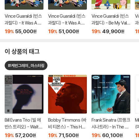
Vince Guaraldi (빈스
Vince Guaraldi (빈스
Vince Guaraldi (빈스
V
과랄디) - It Was A Sh
과랄디) - It Was A Sh
과랄디) - Be My Vale
과
ort Summer, Charlie
ort Summer, Charlie
ntine, Charlie Brown
oo
19
55,000
19
51,000
19
49,900
1
%
%
%
원
원
원
Brown [블루 컬러 LP]
Brown [LP]
[LP]
o
이 상품의 태그
#케빈그레이_마스터링
Bill Evans Trio (빌 에
Bobby Timmons (바
Frank Sinatra (프랭크
Mi
반스 트리오) - Waltz
비 티몬스) - This Her
시나트라) - In The W
(
For Debby [LP]
e Is Bobby Timmon
ee Small Hours [LP]
P
19
57,200
19
71,500
19
60,100
1
%
%
%
원
원
원