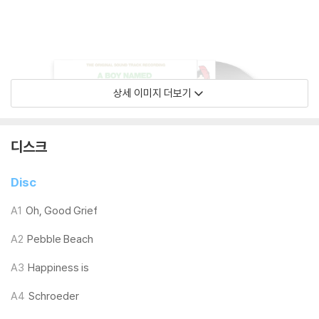
상세 이미지 더보기
디스크
Disc
A1
Oh, Good Grief
A2
Pebble Beach
A3
Happiness is
A4
Schroeder