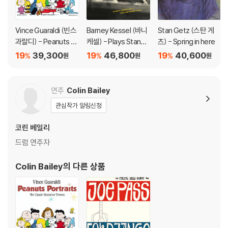
Vince Guaraldi (빈스
Barney Kessel (바니
Stan Getz (스탄 게
과랄디) - Peanuts P
케셀) - Plays Standa
츠) - Spring in here
ortraits
rds [LP]
19
39,300
19
46,800
19
40,600
%
%
%
원
원
원
연주
Colin Bailey
관심작가 알림신청
코린 베일리
드럼 연주자
Colin Bailey
의 다른 상품