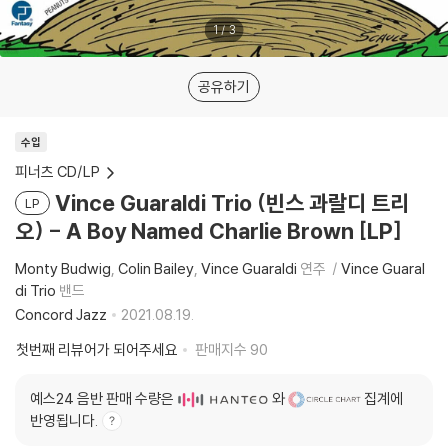
1
/
3
공유하기
수입
피너츠 CD/LP
Vince Guaraldi Trio (빈스 과랄디 트리
LP
오) - A Boy Named Charlie Brown [LP]
Monty Budwig
Colin Bailey
Vince Guaraldi
연주
Vince Guaral
di Trio
밴드
Concord Jazz
2021.08.19.
첫번째 리뷰어가 되어주세요
판매지수
90
예스24 음반 판매 수량은
와
집계에
반영됩니다.