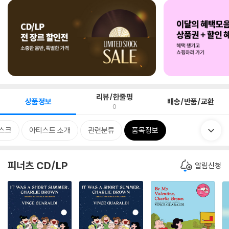
리뷰/한줄평
상품정보
배송/반품/교환
0
스크
아티스트 소개
관련분류
품목정보
피너츠 CD/LP
알림신청