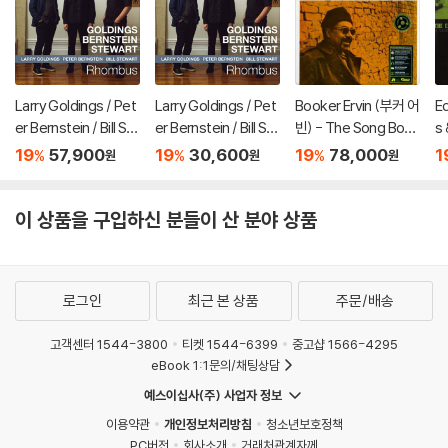
Larry Goldings / Pet
Larry Goldings / Pet
Booker Ervin (부커 어
E
er Bernstein / Bill St
er Bernstein / Bill St
빈) - The Song Boo
s 
ewart (래리 골딩스 /
ewart (래리 골딩스 /
k [LP]
(
19
57,900
19
30,600
19
78,000
1
%
%
%
원
원
원
피터 번스타인 / 빌 스
피터 번스타인 / 빌 스
조
튜어트) - Rhombus
튜어트) - Rhombus
e
[LP]
이 상품을 구입하신 분들이 산 분야 상품
로그인
최근 본 상품
주문/배송
고객센터 1544-3800
티켓 1544-6399
중고샵 1566-4295
eBook 1:1문의/채팅상담
예스이십사(주) 사업자 정보
이용약관
개인정보처리방침
청소년보호정책
PC버전
회사소개
거래처관계자께