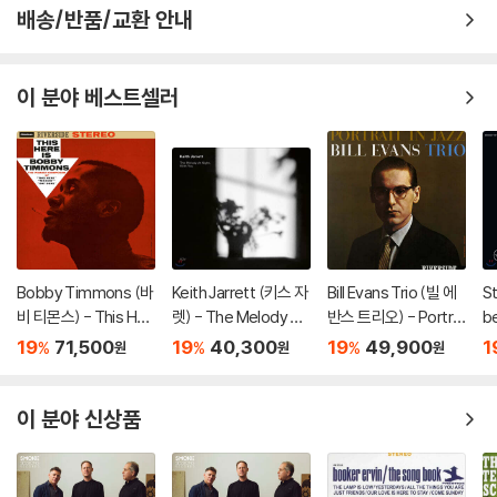
배송/반품/교환 안내
이 분야 베스트셀러
Bobby Timmons (바
Keith Jarrett (키스 자
Bill Evans Trio (빌 에
St
비 티몬스) - This Her
렛) - The Melody At
반스 트리오) - Portrai
be
e Is Bobby Timmon
Night, With You [LP]
t In Jazz [LP]
r
19
71,500
19
40,300
19
49,900
1
%
%
%
원
원
원
s [LP]
베
이 분야 신상품