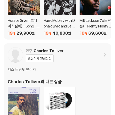
Horace Silver (호레
Hank Mobley with D
Milt Jackson (밀트 잭
이스 실버) - Song For
onald Byrd and Lee
슨) - Plenty Plenty S
My Father [LP]
Morgan [투명 컬러 L
oul [LP]
19
29,900
19
40,800
19
69,600
%
%
%
원
원
원
P]
연주
Charles Tolliver
관심작가 알림신청
재즈 트럼펫 연주자
Charles Tolliver
의 다른 상품