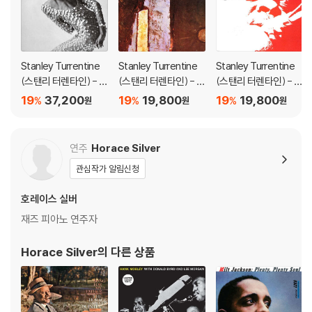
아래에 해당하는 경우는 불량이 아니므로 개봉 후 반품/교환이 불가합니
다.
1) 컬러 디스크는 웹 이미지와 실제 색상이 차이가 날 수 있습니다.
2) 컬러 디스크의 특성상 제작 공정시 앨범마다 색상 차이가 나는 경우도
Stanley Turrentine
Stanley Turrentine
Stanley Turrentine
있습니다.
(스탠리 터렌타인) - E
(스탠리 터렌타인) - S
(스탠리 터렌타인) - R
3) 컬러 디스크는 제작 과정에서 다른 색상 염료가 섞여 얼룩과 번짐, 반점
asy Walker [LP]
tan "The Man" Turre
ough 'n Tumble
19
37,200
19
19,800
19
19,800
%
%
%
원
원
원
등이 발생할 수 있습니다.
ntine
※ 반품/교환 안내
연주
Horace Silver
1) 불량으로 인한 반품/교환 요청 시에는 불량 확인을 위해 개봉 시의 동영
관심작가 알림신청
상을 요청할 수 있으며, 동영상이 없는 경우 반품/교환이 제한될 수 있습니
다.
호레이스 실버
관련 사진과 동영상 및 재생 기기 모델명을 첨부하여 첨부하여 고객센터에
재즈 피아노 연주자
문의 바랍니다.
2) LP는 잦은 배송 과정에서 재킷에 손상이 발생할 가능성이 높고 재판매
Horace Silver
의 다른 상품
가 어려우므로 신중한 구매를 부탁드립니다.