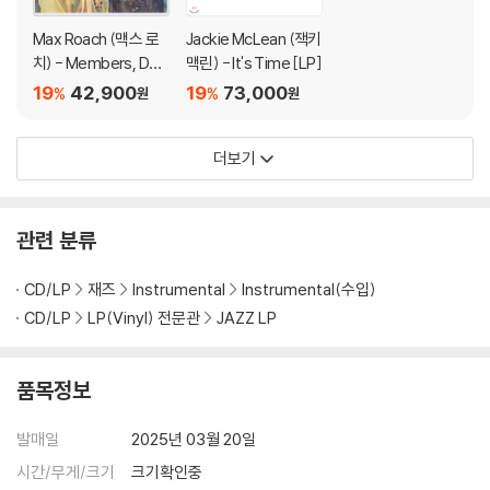
Max Roach (맥스 로
Jackie McLean (잭키
치) - Members, Do
맥린) - It's Time [LP]
n't Git Weary [LP]
19
42,900
19
73,000
%
%
원
원
더보기
관련 분류
CD/LP
재즈
Instrumental
Instrumental(수입)
CD/LP
LP(Vinyl) 전문관
JAZZ LP
품목정보
발매일
2025년 03월 20일
시간/무게/크기
크기확인중