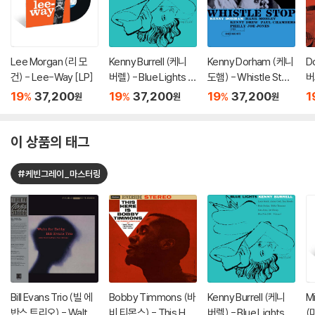
Lee Morgan (리 모
Kenny Burrell (케니
Kenny Dorham (케니
D
건) - Lee-Way [LP]
버렐) - Blue Lights V
도햄) - Whistle Stop
버
olume 1 [LP]
[LP]
[
19
37,200
19
37,200
19
37,200
1
%
%
%
원
원
원
이 상품의 태그
#케빈그레이_마스터링
Bill Evans Trio (빌 에
Bobby Timmons (바
Kenny Burrell (케니
Mi
반스 트리오) - Waltz
비 티몬스) - This Her
버렐) - Blue Lights V
(