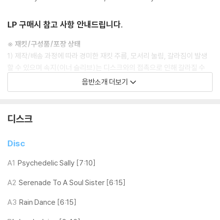
LP 구매시 참고 사항 안내드립니다.
※ 재킷/구성품/포장 상태
1) 제작/배송 과정에 따라 경미한 재킷 주름, 모서리 눌림, 갈라짐이 발생
할 수 있으며 속지(이너 슬리브)는 디스크와의 접촉으로 인해 갈라질 수
있습니다.
음반소개 더보기
외관상 불량 확인되는 상품을 개봉 시엔 반품/교환 처리 불가합니다.
2) 디스크 라벨은 공정상 매끄럽게 부착되지 않을 수도 있으며 겉포장 비
닐은 품질보증대상이 아닙니다.
디스크
3) 일본 제작 LP는 대부분 겉비닐이 밀봉되어 있지 않습니다.
4) 디지털 다운로드 코드는 본사에서 공지 없이 증정 종료될 수 있습니다.
Disc
※ 재생 불량
A1
Psychedelic Sally [7:10]
1) 침압 조절 기능이 없는 턴테이블을 사용하시는 경우, (주로 올인원 형태
A2
Serenade To A Soul Sister [6:15]
모델) 다이내믹 사운드의 편차가 큰 트랙을 재생할 때 이상 현상이 발생할
수 있습니다.
A3
Rain Dance [6:15]
기기 문제로 인해 발생하는 재생 불량 현상에 대해서는 반품/교환이 불가