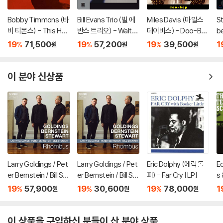
Bobby Timmons (바
Bill Evans Trio (빌 에
Miles Davis (마일스
St
비 티몬스) - This Her
반스 트리오) - Waltz
데이비스) - Doo-Bo
be
e Is Bobby Timmon
For Debby [LP]
p [LP]
r
19
71,500
19
57,200
19
39,500
1
%
%
%
원
원
원
s [LP]
베
이 분야 신상품
Larry Goldings / Pet
Larry Goldings / Pet
Eric Dolphy (에릭 돌
E
er Bernstein / Bill St
er Bernstein / Bill St
피) - Far Cry [LP]
s 
ewart (래리 골딩스 /
ewart (래리 골딩스 /
(
19
57,900
19
30,600
19
78,000
1
%
%
%
원
원
원
피터 번스타인 / 빌 스
피터 번스타인 / 빌 스
조
튜어트) - Rhombus
튜어트) - Rhombus
e
[LP]
이 상품을 구입하신 분들이 산 분야 상품