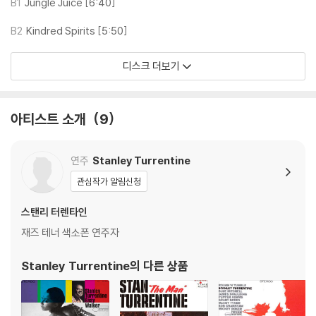
하니 침압 조절이 가능한 기기에서 재생하실 것을 권유 드립니다.
B1
Jungle Juice [6:40]
2) 디스크는 정전기와 먼지로 인해 재생이 원활하지 않은 경우가 있습니
B2
Kindred Spirits [5:50]
다. 전용 제품으로 이를 제거하면 대부분 해결됩니다.
3) 바늘에 먼지가 쌓이는 경우에도 재생이 원활하지 않을 수 있습니다.
디스크 더보기
※ 디스크 외관 불량
1) 열을 가하여 제작하는 바이닐 공정 특성상 디스크 표면이 미세하게 울
아티스트 소개
9
렁거리거나 휘어지는 경우가 있습니다.
재생이 불안정한 경우 스태빌라이저를 사용하시면 좀 더 안정적인 재생이
가능합니다.
연주
Stanley Turrentine
2) 재생 음역의 왜곡을 최소화 하고 반복 재생시에도 최대한 일관되게 유
관심작가 알림신청
지되도록 디스크 센터 홀 구경이 작게 제작되는 경우가 있습니다. 턴테이
블 스핀들에 맞지 않는 경우에는 전용 제품 등을 이용하여 센터 홀을 조정
스탠리 터렌타인
하시면 해결됩니다.
재즈 테너 색소폰 연주자
3) 디스크에 미세한 잔 흠집이 남아있거나 인쇄 면이 깨끗하지 않은 경우
가 있으며, 이는 상품의 불량이 아닙니다. 단, 재생에 이상이 있는 경우에는
Stanley Turrentine
의 다른 상품
불량으로 인한 반품/교환이 가능합니다
※ 컬러 디스크