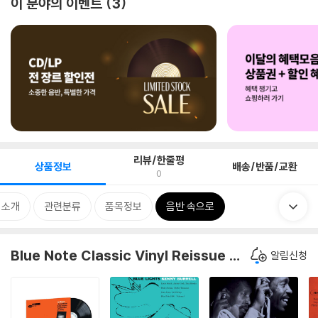
이 분야의 이벤트
3
리뷰/한줄평
상품정보
배송/반품/교환
0
 소개
관련분류
품목정보
음반 속으로
Blue Note Classic Vinyl Reissue Series
알림신청