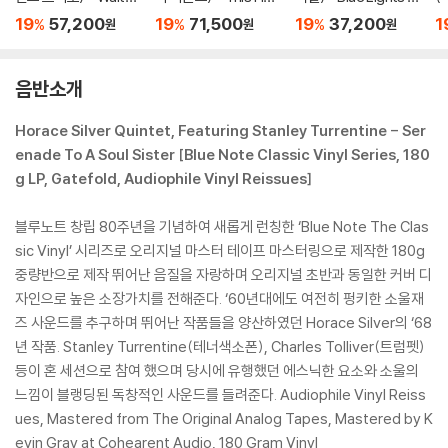
For Debby [LP]
e Is Bobby Timmon
olume 1 [LP]
P
19
57,200
19
71,500
19
37,200
1
%
%
%
원
원
원
s [LP]
P
음반소개
Horace Silver Quintet, Featuring Stanley Turrentine - Ser
enade To A Soul Sister [Blue Note Classic Vinyl Series, 180
g LP, Gatefold, Audiophile Vinyl Reissues]
블루노트 창립 80주년을 기념하여 새롭게 런칭한 ‘Blue Note The Clas
sic Vinyl’ 시리즈로 오리지널 마스터 테이프 마스터링으로 제작한 180g
중량반으로 제작 뛰어난 음질을 자랑하며 오리지널 초반과 동일한 커버 디
자인으로 높은 소장가치를 전해준다. ‘60년대에도 여전히 펑키한 소울재
즈 사운드를 추구하며 뛰어난 작품들을 양산하였던 Horace Silver의 ‘68
년 작품. Stanley Turrentine(테너색소폰), Charles Tolliver(트럼펫)
등이 혼 세션으로 참여 했으며 당시에 유행했던 에스닉한 요소와 소울의
느낌이 블랭딩된 독창적인 사운드를 들려준다. Audiophile Vinyl Reiss
ues, Mastered from The Original Analog Tapes, Mastered by K
evin Gray at Cohearent Audio, 180 Gram Vinyl