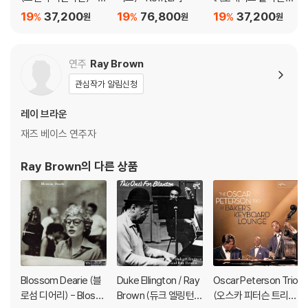
다.
asy Walker [LP]
- Serenade To A So
19
37,200
19
76,800
19
37,200
%
%
%
원
원
원
관련 사진과 동영상 및 재생 기기 모델명을 첨부하여 첨부하여 고객센터에
ul Sister [LP]
문의 바랍니다.
2) LP는 잦은 배송 과정에서 재킷에 손상이 발생할 가능성이 높고 재판매
연주
Ray Brown
가 어려우므로 신중한 구매를 부탁드립니다.
관심작가 알림신청
레이 브라운
재즈 베이스 연주자
Ray Brown
의 다른 상품
Blossom Dearie (블
Duke Ellington / Ray
Oscar Peterson Trio
로섬 디어리) - Blosso
Brown (듀크 엘링턴 /
(오스카 피터슨 트리