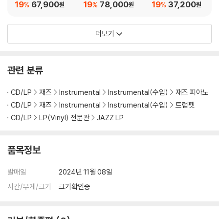
m Dearie [SACD Hy
레이 브라운) - This O
오) - At Baker's Key
19
67,900
19
78,000
19
37,200
%
%
%
원
원
원
brid]
ne's For Blanton [L
board Lounge [LP]
P]
더보기
관련 분류
CD/LP
재즈
Instrumental
Instrumental(수입)
재즈 피아노
CD/LP
재즈
Instrumental
Instrumental(수입)
트럼펫
CD/LP
LP(Vinyl) 전문관
JAZZ LP
품목정보
발매일
2024년 11월 08일
시간/무게/크기
크기확인중