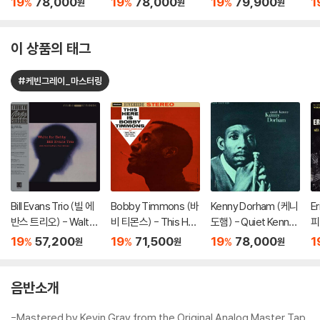
19
78,000
19
78,000
19
79,900
1
%
%
%
원
원
원
ne's For Blanton [L
ke Ellington) [LP]
rt
P]
P
이 상품의 태그
#케빈그레이_마스터링
Bill Evans Trio (빌 에
Bobby Timmons (바
Kenny Dorham (케니
E
반스 트리오) - Waltz
비 티몬스) - This Her
도햄) - Quiet Kenny
피)
For Debby [LP]
e Is Bobby Timmon
[LP]
ot
19
57,200
19
71,500
19
78,000
1
%
%
%
원
원
원
s [LP]
음반소개
-Mastered by Kevin Gray from the Original Analog Master Tap