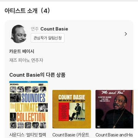
4) 디지털 다운로드 코드는 본사에서 공지 없이 증정 종료될 수 있습니다.
아티스트 소개
4
※ 재생 불량
1) 침압 조절 기능이 없는 턴테이블을 사용하시는 경우, (주로 올인원 형태
연주
Count Basie
모델) 다이내믹 사운드의 편차가 큰 트랙을 재생할 때 이상 현상이 발생할
관심작가 알림신청
수 있습니다.
기기 문제로 인해 발생하는 재생 불량 현상에 대해서는 반품/교환이 불가
카운트 베이시
하니 침압 조절이 가능한 기기에서 재생하실 것을 권유 드립니다.
재즈 피아노 연주자
2) 디스크는 정전기와 먼지로 인해 재생이 원활하지 않은 경우가 있습니
다. 전용 제품으로 이를 제거하면 대부분 해결됩니다.
Count Basie
의 다른 상품
3) 바늘에 먼지가 쌓이는 경우에도 재생이 원활하지 않을 수 있습니다.
※ 디스크 외관 불량
1) 열을 가하여 제작하는 바이닐 공정 특성상 디스크 표면이 미세하게 울
렁거리거나 휘어지는 경우가 있습니다.
재생이 불안정한 경우 스태빌라이저를 사용하시면 좀 더 안정적인 재생이
가능합니다.
2) 재생 음역의 왜곡을 최소화 하고 반복 재생시에도 최대한 일관되게 유
사운디스: 얼티밋 컬렉
Count Basie (카운트
Count Basie and His
지되도록 디스크 센터 홀 구경이 작게 제작되는 경우가 있습니다. 턴테이