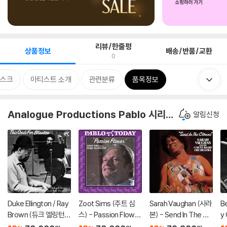
리뷰/한줄평
상품정보
배송/반품/교환
0
스크
아티스트 소개
관련분류
품목정보
Analogue Productions Pablo 시리즈
알림신청
Duke Ellington / Ray
Zoot Sims (주트 심
Sarah Vaughan (사라
Be
Brown (듀크 엘링턴 /
스) - Passion Flower
본) - Send In The Clo
y
레이 브라운) - This O
(Zoot Sims Plays Du
wns [LP]
&