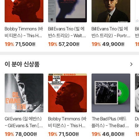
Bobby Timmons (바
Bill Evans Trio (빌 에
Bill Evans Trio (빌 에
Bi
비 티몬스) - This Her
반스 트리오) - Waltz
반스 트리오) - Portrai
반
e Is Bobby Timmon
For Debby [LP]
t In Jazz [LP]
F
19
71,500
19
57,200
19
49,900
1
%
%
%
원
원
원
s [LP]
컬
이 분야 신상품
Gil Evans (길 에반스)
Bobby Timmons (바
The Bad Plus (배드
Du
- Gil Evans & Ten [L
비 티몬스) - This Her
플러스) - The Bad Pl
B
P]
e Is Bobby Timmon
us [그린 컬러 LP]
레
19
78,000
19
71,500
19
46,800
1
%
%
%
원
원
원