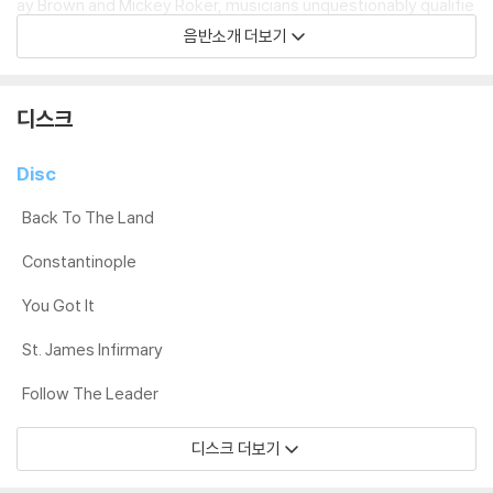
ay Brown and Mickey Roker, musicians unquestionably qualifie
d to make music with two of the seminal figures in jazz.
음반소개 더보기
Mastered by Kevin Gray from the original analog master tape,
and pressed at Quality Record Pressings for optimal sound qu
디스크
ality, this Analogue Productions 180-gram reissue is an excep
tional audiophile disc. Housed in a gatefold Stoughton Printing
Disc
tip-on jacket.
Back To The Land
LP 구매시 참고 사항 안내드립니다.
Constantinople
※ 재킷/구성품/포장 상태
You Got It
1) 제작/배송 과정에 따라 경미한 재킷 주름, 모서리 눌림, 갈라짐이 발생
할 수 있으며 속지(이너 슬리브)는 디스크와의 접촉으로 인해 갈라질 수
St. James Infirmary
있습니다.
Follow The Leader
외관상 불량 확인되는 상품을 개봉 시엔 반품/교환 처리 불가합니다.
2) 디스크 라벨은 공정상 매끄럽게 부착되지 않을 수도 있으며 겉포장 비
디스크 더보기
닐은 품질보증대상이 아닙니다.
3) 일본 제작 LP는 대부분 겉비닐이 밀봉되어 있지 않습니다.