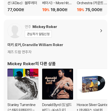
션 (4Disc) : 블루레이
베이시) - More Hits
Orchestra (카운트 베
블 스핀들에 맞지 않는 경우에는 전용 제품 등을 이용하여 센터 홀을 조정
Of The '50's And '6
이시 오케스트라) - M
77,000
19
19,800
19
75,000
%
%
원
원
원
하시면 해결됩니다.
0's
e and You [LP]
3) 디스크에 미세한 잔 흠집이 남아있거나 인쇄 면이 깨끗하지 않은 경우
가 있으며, 이는 상품의 불량이 아닙니다. 단, 재생에 이상이 있는 경우에는
연주
Mickey Roker
불량으로 인한 반품/교환이 가능합니다
관심작가 알림신청
※ 컬러 디스크
미키 로커,Granville William Roker
아래에 해당하는 경우는 불량이 아니므로 개봉 후 반품/교환이 불가합니
재즈 드럼 연주자
다.
1) 컬러 디스크는 웹 이미지와 실제 색상이 차이가 날 수 있습니다.
Mickey Roker
의 다른 상품
2) 컬러 디스크의 특성상 제작 공정시 앨범마다 색상 차이가 나는 경우도
있습니다.
3) 컬러 디스크는 제작 과정에서 다른 색상 염료가 섞여 얼룩과 번짐, 반점
등이 발생할 수 있습니다.
※ 반품/교환 안내
1) 불량으로 인한 반품/교환 요청 시에는 불량 확인을 위해 개봉 시의 동영
Stanley Turrentine
Donald Byrd (도널드
Horace Silver Quinte
상을 요청할 수 있으며, 동영상이 없는 경우 반품/교환이 제한될 수 있습니
(스탠리 터렌타인) - E
버드) - Kofi [LP]
t (호레이스 실버 퀸텟)