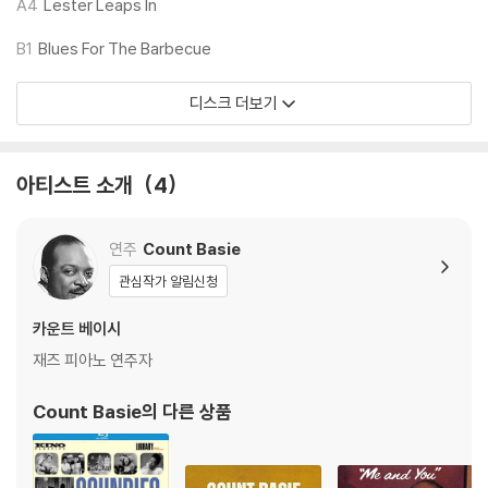
Grover Mitchell trombone
A4
Lester Leaps In
Mitchell "Booty" Wood trombone
B1
Blues For The Barbecue
Kenny Hing tenor saxophone
Eric Dixon tenor saxophone
디스크 더보기
Johnny Williams baritone saxophone
Danny Turner alto saxophone
Bobby Plater alto saxophone
아티스트 소개
4
LP 구매시 참고 사항 안내드립니다.
연주
Count Basie
※ 재킷/구성품/포장 상태
관심작가 알림신청
1) 제작/배송 과정에 따라 경미한 재킷 주름, 모서리 눌림, 갈라짐이 발생
할 수 있으며 속지(이너 슬리브)는 디스크와의 접촉으로 인해 갈라질 수
카운트 베이시
있습니다.
재즈 피아노 연주자
외관상 불량 확인되는 상품을 개봉 시엔 반품/교환 처리 불가합니다.
2) 디스크 라벨은 공정상 매끄럽게 부착되지 않을 수도 있으며 겉포장 비
Count Basie
의 다른 상품
닐은 품질보증대상이 아닙니다.
3) 일본 제작 LP는 대부분 겉비닐이 밀봉되어 있지 않습니다.
4) 디지털 다운로드 코드는 본사에서 공지 없이 증정 종료될 수 있습니다.