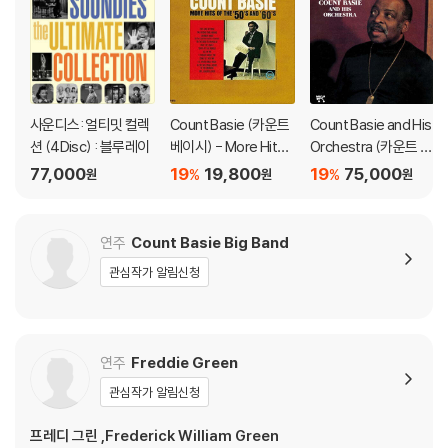
※ 재생 불량
1) 침압 조절 기능이 없는 턴테이블을 사용하시는 경우, (주로 올인원 형태
모델) 다이내믹 사운드의 편차가 큰 트랙을 재생할 때 이상 현상이 발생할
수 있습니다.
사운디스: 얼티밋 컬렉
Count Basie (카운트
Count Basie and His
기기 문제로 인해 발생하는 재생 불량 현상에 대해서는 반품/교환이 불가
션 (4Disc) : 블루레이
베이시) - More Hits
Orchestra (카운트 베
하니 침압 조절이 가능한 기기에서 재생하실 것을 권유 드립니다.
Of The '50's And '6
이시 오케스트라) - M
77,000
19
19,800
19
75,000
%
%
원
원
원
2) 디스크는 정전기와 먼지로 인해 재생이 원활하지 않은 경우가 있습니
0's
e and You [LP]
다. 전용 제품으로 이를 제거하면 대부분 해결됩니다.
3) 바늘에 먼지가 쌓이는 경우에도 재생이 원활하지 않을 수 있습니다.
연주
Count Basie Big Band
관심작가 알림신청
※ 디스크 외관 불량
1) 열을 가하여 제작하는 바이닐 공정 특성상 디스크 표면이 미세하게 울
렁거리거나 휘어지는 경우가 있습니다.
재생이 불안정한 경우 스태빌라이저를 사용하시면 좀 더 안정적인 재생이
연주
Freddie Green
가능합니다.
관심작가 알림신청
2) 재생 음역의 왜곡을 최소화 하고 반복 재생시에도 최대한 일관되게 유
지되도록 디스크 센터 홀 구경이 작게 제작되는 경우가 있습니다. 턴테이
프레디 그린 ,Frederick William Green
블 스핀들에 맞지 않는 경우에는 전용 제품 등을 이용하여 센터 홀을 조정