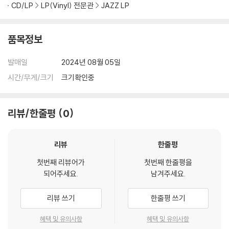
관련 사진과 동영상 및 재생 기기 모델명을 첨부하여 첨부하여 고객센터에
CD/LP
LP(Vinyl) 전문관
JAZZ LP
문의 바랍니다.
2) LP는 잦은 배송 과정에서 재킷에 손상이 발생할 가능성이 높고 재판매
품목정보
가 어려우므로 신중한 구매를 부탁드립니다.
발매일
2024년 08월 05일
시간/무게/크기
크기확인중
리뷰/한줄평
0
리뷰
한줄평
첫번째 리뷰어가
첫번째 한줄평을
되어주세요.
남겨주세요.
리뷰 쓰기
한줄평 쓰기
혜택 및 유의사항
혜택 및 유의사항