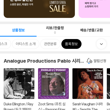
리뷰/한줄평
상품정보
배송/반품/교환
0
디스크
아티스트 소개
관련분류
품목정보
Analogue Productions Pablo 시리즈
알림신청
Duke Ellington / Ray
Zoot Sims (주트 심
Sarah Vaughan (사라
Be
Brown (듀크 엘링턴 /
스) - Passion Flower
본) - Send In The Clo
y