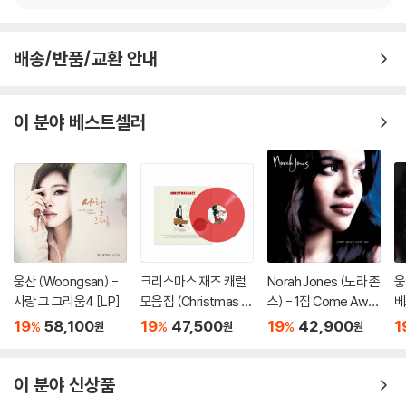
배송/반품/교환 안내
이 분야 베스트셀러
웅산 (Woongsan) -
크리스마스 재즈 캐럴
Norah Jones (노라 존
웅
사랑 그 그리움4 [LP]
모음집 (Christmas Ja
스) - 1집 Come Awa
베
zz) [투명 레드 컬러 L
y With Me (20th Ann
o
19
58,100
19
47,500
19
42,900
1
%
%
%
원
원
원
P]
iversary)[LP]
이 분야 신상품