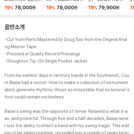
레이 브라운) - This O
(Zoot Sims Plays Du
wns [LP]
&
19
78,000
19
78,000
19
79,900
1
%
%
%
원
원
원
ne's For Blanton [L
ke Ellington) [LP]
rt
P]
P
음반소개
-Cut from Parts Mastered by Doug Sax from the Original Anal
og Master Tape
-Pressed at Quality Record Pressings
-Stoughton Tip-On Single Pocket Jacket
From his earliest days in territory bands in the Southwest, Cou
nt Basie had a secret: How to make a collection of instrument
alists generate rhythmic thrust so irresistible that no listener's
foot could remain motionless.
Basie's swing was the opposite of tense. Relaxed is what it w
as, and powerful. Through five and a half decades, Basie neve
r lost the ability to infect a band with his swing magic. This edit
ion of his swing machine, recorded just a couple of years befo