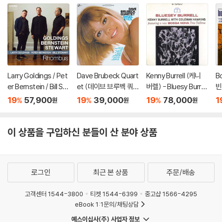
Larry Goldings / Pet
Dave Brubeck Quart
Kenny Burrell (케니
B
er Bernstein / Bill St
et (데이브 브루벡 쿼
버렐) - Bluesy Burrell
빈
ewart (래리 골딩스 /
텟) - Angel Eyes [L
[LP]
k 
19
57,900
19
39,000
19
78,000
1
%
%
%
원
원
원
피터 번스타인 / 빌 스
P]
튜어트) - Rhombus
[LP]
이 상품을 구입하신 분들이 산 분야 상품
로그인
최근 본 상품
주문/배송
고객센터 1544-3800
티켓 1544-6399
중고샵 1566-4295
eBook 1:1문의/채팅상담
예스이십사(주) 사업자 정보