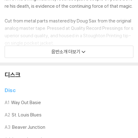
re his death, is evidence of the continuing force of that magic.
Cut from metal parts mastered by Doug Sax from the original
analog master tape. Pressed at Quality Record Pressings for s
uperior sound quality, and housed in a Stoughton Printing tip-
on single pocket jacket.
음반소개 더보기
Count Basie piano
Freddie Green guitar
디스크
James Leary bass
Gregg Field drums
Disc
Bob Summers trumpet
Sonny Cohn trumpet
A1
Way Out Basie
Dale Carley trumpet
A2
St. Louis Blues
Chris Albert trumpet
Bill Hughes trombone
A3
Beaver Junction
Dennis Wilson trombone