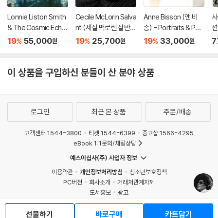
Lonnie Liston Smith
Cecile McLorin Salva
Anne Bisson (앤 비
사
& The Cosmic Echo
nt (세실 맥로린 살반
송) - Portraits & Perf
션
es (로니 리스턴 스미
트) - With Every Bre
umes
19
55,000
19
25,700
19
33,000
7
%
%
%
원
원
원
스 앤 더 코스믹 에코
ath I Take
즈) - Visions Of A Ne
w World [LP]
이 상품을 구입하신 분들이 산 분야 상품
로그인
최근 본 상품
주문/배송
고객센터 1544-3800
티켓 1544-6399
중고샵 1566-4295
eBook 1:1문의/채팅상담
예스이십사(주) 사업자 정보
이용약관
개인정보처리방침
청소년보호정책
PC버전
회사소개
거래처관계자께
도서홍보
광고
Copyright © YES24 Corp. All Rights Reserved.
MATOM1
선물하기
바로구매
카트담기