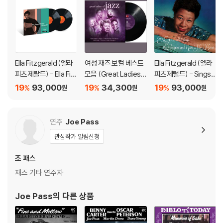
2) 디스크는 정전기와 먼지로 인해 재생이 원활하지 않은 경우가 있습니
다. 전용 제품으로 이를 제거하면 대부분 해결됩니다.
3) 바늘에 먼지가 쌓이는 경우에도 재생이 원활하지 않을 수 있습니다.
※ 디스크 외관 불량
Ella Fitzgerald (엘라
여성 재즈 보컬 베스트
Ella Fitzgerald (엘라
1) 열을 가하여 제작하는 바이닐 공정 특성상 디스크 표면이 미세하게 울
피츠제랄드) - Ella Fitz
모음 (Great Ladies
피츠제럴드) - Sings t
렁거리거나 휘어지는 경우가 있습니다.
gerald Sings The Co
Of Jazz) [LP]
he Rodgers and Har
19
93,000
19
34,300
19
93,000
%
%
%
원
원
원
재생이 불안정한 경우 스태빌라이저를 사용하시면 좀 더 안정적인 재생이
le Porter Song Book
t Song Book [2LP]
가능합니다.
[2LP]
2) 재생 음역의 왜곡을 최소화 하고 반복 재생시에도 최대한 일관되게 유
연주
Joe Pass
지되도록 디스크 센터 홀 구경이 작게 제작되는 경우가 있습니다. 턴테이
관심작가 알림신청
블 스핀들에 맞지 않는 경우에는 전용 제품 등을 이용하여 센터 홀을 조정
하시면 해결됩니다.
조 패스
3) 디스크에 미세한 잔 흠집이 남아있거나 인쇄 면이 깨끗하지 않은 경우
재즈 기타 연주자
가 있으며, 이는 상품의 불량이 아닙니다. 단, 재생에 이상이 있는 경우에는
불량으로 인한 반품/교환이 가능합니다
Joe Pass
의 다른 상품
※ 컬러 디스크