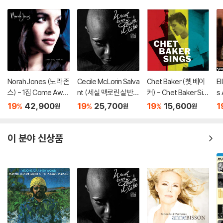
Norah Jones (노라 존
Cecile McLorin Salva
Chet Baker (쳇 베이
El
스) - 1집 Come Awa
nt (세실 맥로린 살반
커) - Chet Baker Sin
s
y With Me (20th Ann
트) - With Every Bre
gs
츠
19
42,900
19
25,700
19
15,600
1
%
%
%
원
원
원
iversary)[LP]
ath I Take
롱)
[
이 분야 신상품