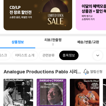
리뷰/한줄평
상품정보
배송/반품/교환
0
디스크
아티스트 소개
관련분류
품목정보
Analogue Productions Pablo 시리즈
알림신청