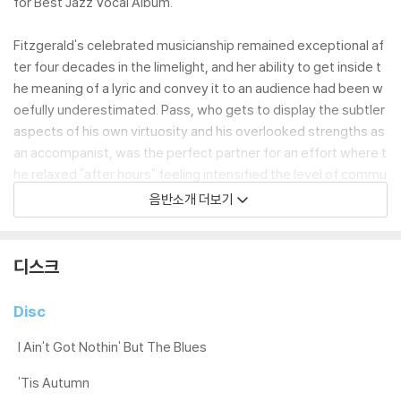
for Best Jazz Vocal Album.
Fitzgerald's celebrated musicianship remained exceptional af
ter four decades in the limelight, and her ability to get inside t
he meaning of a lyric and convey it to an audience had been w
oefully underestimated. Pass, who gets to display the subtler
aspects of his own virtuosity and his overlooked strengths as
an accompanist, was the perfect partner for an effort where t
he relaxed "after hours" feeling intensified the level of commu
nication. Duke Ellington's songbook is generously represente
음반소개 더보기
d by four titles, "'Tis Autumn" and "Tennessee Waltz" are trans
formed, and there are spellbinding wordless performances of
"Rain" and "One Note Samba."
디스크
Mastered by Doug Sax from the original analog master tape, a
Disc
nd pressed at Quality Record Pressings for optimal sound qua
lity, this Analogue Productions 180-gram reissue is a must-ha
I Ain't Got Nothin' But The Blues
ve for jazz fans. Housed in a single pocket Stoughton Printing
'Tis Autumn
tip-on jacket.