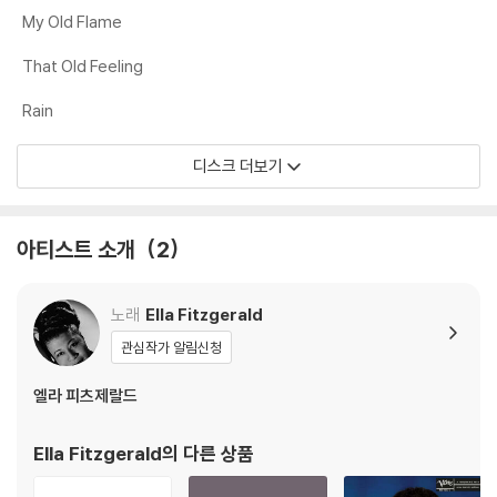
My Old Flame
LP 구매시 참고 사항 안내드립니다.
That Old Feeling
※ 재킷/구성품/포장 상태
Rain
1) 제작/배송 과정에 따라 경미한 재킷 주름, 모서리 눌림, 갈라짐이 발생
할 수 있으며 속지(이너 슬리브)는 디스크와의 접촉으로 인해 갈라질 수
디스크 더보기
있습니다.
외관상 불량 확인되는 상품을 개봉 시엔 반품/교환 처리 불가합니다.
2) 디스크 라벨은 공정상 매끄럽게 부착되지 않을 수도 있으며 겉포장 비
아티스트 소개
2
닐은 품질보증대상이 아닙니다.
3) 일본 제작 LP는 대부분 겉비닐이 밀봉되어 있지 않습니다.
4) 디지털 다운로드 코드는 본사에서 공지 없이 증정 종료될 수 있습니다.
노래
Ella Fitzgerald
관심작가 알림신청
※ 재생 불량
1) 침압 조절 기능이 없는 턴테이블을 사용하시는 경우, (주로 올인원 형태
엘라 피츠제랄드
모델) 다이내믹 사운드의 편차가 큰 트랙을 재생할 때 이상 현상이 발생할
수 있습니다.
Ella Fitzgerald
의 다른 상품
기기 문제로 인해 발생하는 재생 불량 현상에 대해서는 반품/교환이 불가
하니 침압 조절이 가능한 기기에서 재생하실 것을 권유 드립니다.