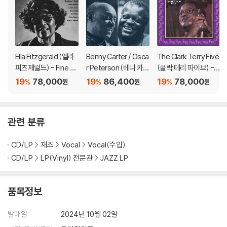
아래에 해당하는 경우는 불량이 아니므로 개봉 후 반품/교환이 불가합니
다.
1) 컬러 디스크는 웹 이미지와 실제 색상이 차이가 날 수 있습니다.
2) 컬러 디스크의 특성상 제작 공정시 앨범마다 색상 차이가 나는 경우도
있습니다.
Ella Fitzgerald (엘라
Benny Carter / Osca
The Clark Terry Five
3) 컬러 디스크는 제작 과정에서 다른 색상 염료가 섞여 얼룩과 번짐, 반점
피츠제럴드) - Fine an
r Peterson (베니 카터
(클락 테리 파이브) -
등이 발생할 수 있습니다.
d Mellow [LP]
/ 오스카 피터슨) - Be
Memories of Duke
19
78,000
19
86,400
19
78,000
%
%
%
원
원
원
nny Carter Meets O
[LP]
※ 반품/교환 안내
scar Peterson [LP]
1) 불량으로 인한 반품/교환 요청 시에는 불량 확인을 위해 개봉 시의 동영
관련 분류
상을 요청할 수 있으며, 동영상이 없는 경우 반품/교환이 제한될 수 있습니
다.
CD/LP
재즈
Vocal
Vocal(수입)
관련 사진과 동영상 및 재생 기기 모델명을 첨부하여 첨부하여 고객센터에
CD/LP
LP(Vinyl) 전문관
JAZZ LP
문의 바랍니다.
2) LP는 잦은 배송 과정에서 재킷에 손상이 발생할 가능성이 높고 재판매
가 어려우므로 신중한 구매를 부탁드립니다.
품목정보
발매일
2024년 10월 02일