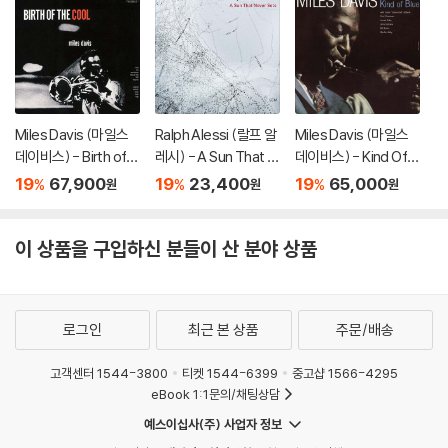
Miles Davis (마일스
Ralph Alessi (랄프 알
Miles Davis (마일스
데이비스) - Birth of t
레시) - A Sun That N
데이비스) - Kind Of B
he Cool [SACD Hybr
ever Sets
lue [2 SACD Hybrid]
19
67,900
19
23,400
19
65,000
%
%
%
원
원
원
id]
이 상품을 구입하신 분들이 산 분야 상품
로그인
최근 본 상품
주문/배송
고객센터 1544-3800
티켓 1544-6399
중고샵 1566-4295
eBook 1:1문의/채팅상담
예스이십사(주) 사업자 정보