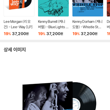
Lee Morgan (리 모
Kenny Burrell (케니
Kenny Dorham (케니
D
건) - Lee-Way [LP]
버렐) - Blue Lights V
도햄) - Whistle Stop
버
olume 1 [LP]
[LP]
[
19
37,200
19
37,200
19
37,200
1
%
%
%
원
원
원
상세 이미지