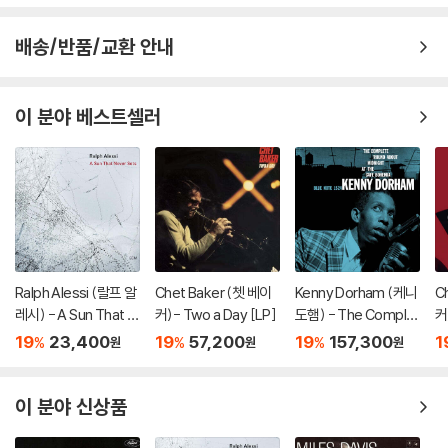
배송/반품/교환 안내
이 분야 베스트셀러
Ralph Alessi (랄프 알
Chet Baker (쳇 베이
Kenny Dorham (케니
C
레시) - A Sun That N
커)- Two a Day [LP]
도햄) - The Complet
커)
ever Sets
e 'Round About at th
19
23,400
19
57,200
19
157,300
1
%
%
%
원
원
원
e Cafe Bohemia [3L
P]
이 분야 신상품