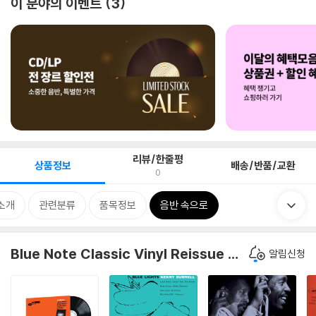
이 분야의 이벤트
3
리뷰/한줄평
상품정보
배송/반품/교환
0
소개
관련분류
품목정보
음반 속으로
Blue Note Classic Vinyl Reissue Series
알림신청