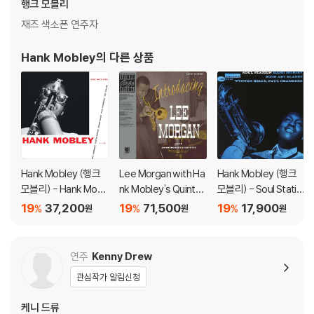
행크 모블리
1) 불량으로 인한 반품/교환 요청 시에는 불량 확인을 위해 개봉 시의 동영
재즈 색소폰 연주자
상을 요청할 수 있으며, 동영상이 없는 경우 반품/교환이 제한될 수 있습니
다.
Hank Mobley
의 다른 상품
관련 사진과 동영상 및 재생 기기 모델명을 첨부하여 첨부하여 고객센터에
문의 바랍니다.
2) LP는 잦은 배송 과정에서 재킷에 손상이 발생할 가능성이 높고 재판매
가 어려우므로 신중한 구매를 부탁드립니다.
Hank Mobley (행크
Lee Morgan with Ha
Hank Mobley (행크
모블리) - Hank Mobl
nk Mobley's Quintet
모블리) - Soul Statio
ey [LP]
(리 모건 & 행크 모빌리
n
19
37,200
19
71,500
19
17,900
%
%
%
원
원
원
퀸텟) - Introducing L
ee [LP]
연주
Kenny Drew
관심작가 알림신청
케니 드류