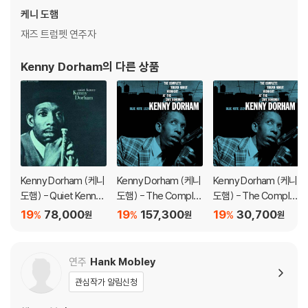
가능합니다.
케니 도햄
2) 재생 음역의 왜곡을 최소화 하고 반복 재생시에도 최대한 일관되게 유
재즈 트럼펫 연주자
지되도록 디스크 센터 홀 구경이 작게 제작되는 경우가 있습니다. 턴테이
블 스핀들에 맞지 않는 경우에는 전용 제품 등을 이용하여 센터 홀을 조정
Kenny Dorham
의 다른 상품
하시면 해결됩니다.
3) 디스크에 미세한 잔 흠집이 남아있거나 인쇄 면이 깨끗하지 않은 경우
가 있으며, 이는 상품의 불량이 아닙니다. 단, 재생에 이상이 있는 경우에는
불량으로 인한 반품/교환이 가능합니다
※ 컬러 디스크
아래에 해당하는 경우는 불량이 아니므로 개봉 후 반품/교환이 불가합니
Kenny Dorham (케니
Kenny Dorham (케니
Kenny Dorham (케니
다.
도햄) - Quiet Kenny
도햄) - The Complet
도햄) - The Complet
1) 컬러 디스크는 웹 이미지와 실제 색상이 차이가 날 수 있습니다.
[LP]
e 'Round About at th
e 'Round About at th
19
78,000
19
157,300
19
30,700
%
%
%
원
원
원
2) 컬러 디스크의 특성상 제작 공정시 앨범마다 색상 차이가 나는 경우도
e Cafe Bohemia [3L
e Cafe Bohemia
있습니다.
P]
3) 컬러 디스크는 제작 과정에서 다른 색상 염료가 섞여 얼룩과 번짐, 반점
연주
Hank Mobley
등이 발생할 수 있습니다.
관심작가 알림신청
※ 반품/교환 안내