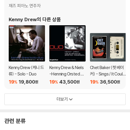
재즈 피아노 연주자
Kenny Drew
의 다른 상품
Kenny Drew (케니 드
Kenny Drew & Niels
Chet Baker (쳇 베이
류) - Solo - Duo
-Henning Orsted Pe
커) - Sings / It Could
dersen (케니 드류 &
Happen To You [카
19
19,800
19
43,500
19
36,500
%
%
%
원
원
원
닐스 헤닝 외스테드 페
세트테이프]
데르센) - Duo/Duo2
더보기
관련 분류