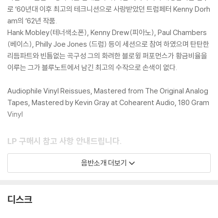
로 ‘60년대 이후 최고의 테크니션으로 사랑받았던 트럼페터 Kenny Dorh
am의 ‘62년 작품.
Hank Mobley(테너색소폰), Kenny Drew(피아노), Paul Chambers
(베이스), Philly Joe Jones (드럼) 등이 세션으로 참여 하였으며 탄탄한
리듬파트와 빈틈없는 곡구성 그의 화려한 블로윙 퍼포먼스가 황금비율을
이루는 그가 블루노트에서 남긴 최고의 수작으로 손색이 없다.
Audiophile Vinyl Reissues, Mastered from The Original Analog
Tapes, Mastered by Kevin Gray at Cohearent Audio, 180 Gram
Vinyl
LP 구매시 참고 사항 안내드립니다.
※ 재킷/구성품/포장 상태
음반소개 더보기
1) 제작/배송 과정에 따라 경미한 재킷 주름, 모서리 눌림, 갈라짐이 발생
할 수 있으며 속지(이너 슬리브)는 디스크와의 접촉으로 인해 갈라질 수
있습니다.
디스크
외관상 불량 확인되는 상품을 개봉 시엔 반품/교환 처리 불가합니다.