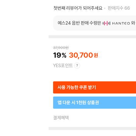
첫번째 리뷰어가 되어주세요
판매지수
66
예스24 음반 판매 수량은
와
37,900
원
19
30,700
YES포인트
사용 가능한 쿠폰 받기
앱 다운 시 1천원 상품권
결제혜택