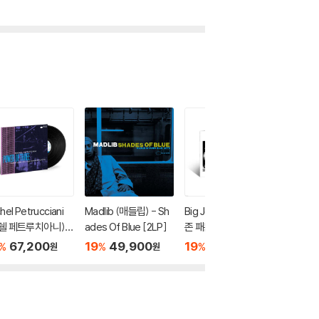
hel Petrucciani
Madlib (매들립) - Sh
Big John Patton (빅
Dexter
쉘 페트루치아니) -
ades Of Blue [2LP]
존 패튼) - Got A Goo
스터 고든)
er of Three [L
d Thing Goin' [LP]
67,200
19
49,900
19
67,200
19
5
%
%
%
%
원
원
원