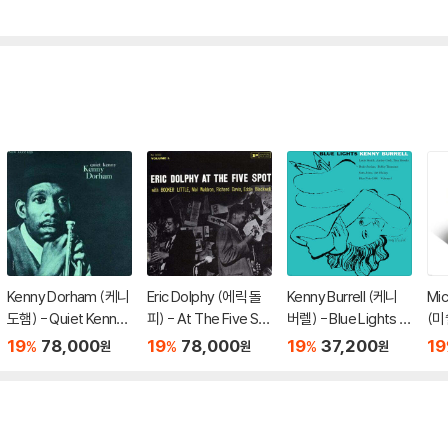
Kenny Dorham (케니
Eric Dolphy (에릭 돌
Kenny Burrell (케니
Mic
도햄) - Quiet Kenny
피) - At The Five Sp
버렐) - Blue Lights V
(미
[LP]
ot [LP]
olume 1 [LP]
Pow
19
78,000
19
78,000
19
37,200
19
%
%
%
원
원
원
P]