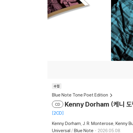
수입
Blue Note Tone Poet Edition
Kenny Dorham (케니 도햄
CD
2CD
Kenny Dorham
J. R. Monterose
Kenny Bu
Universal
/
Blue Note
2026.05.08.