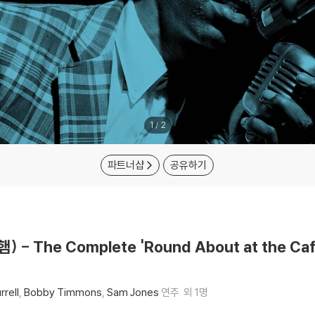
1
/
2
파트너샵
공유하기
) - The Complete 'Round About at the Ca
rrell
Bobby Timmons
Sam Jones
연주
외 1명