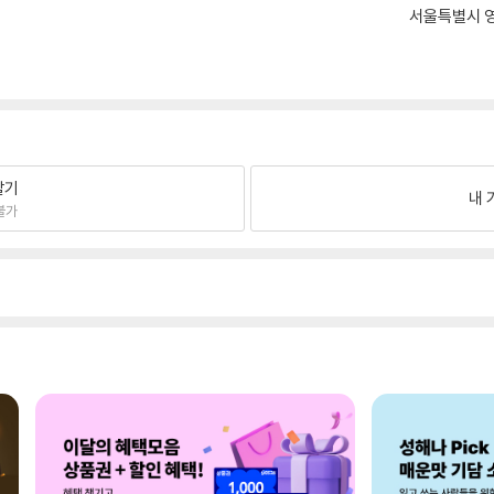
서울특별시 영
팔기
내 
불가