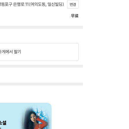
등포구 은행로 11(여의도동, 일신빌딩)
변경
무료
가게에서 팔기