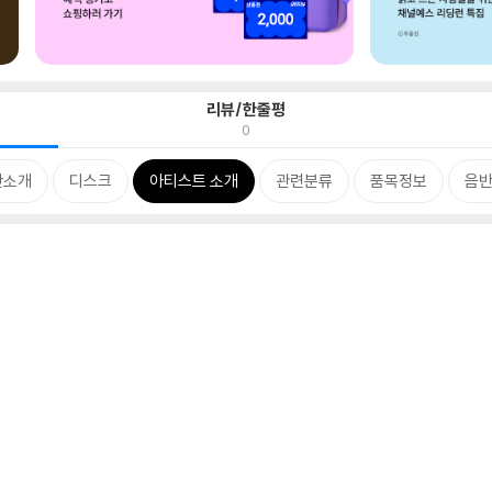
리뷰/한줄평
0
반소개
디스크
아티스트 소개
관련분류
품목정보
음반