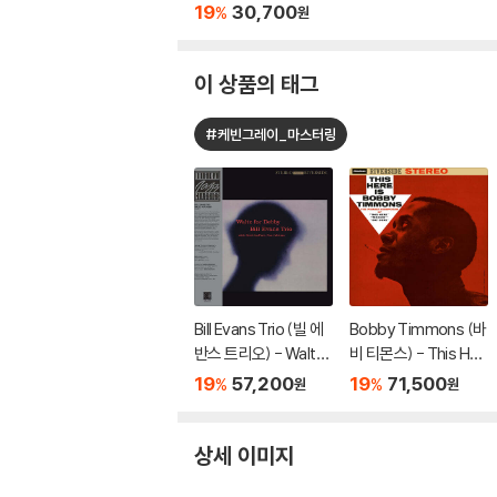
e 'Round About at th
19
30,700
%
원
e Cafe Bohemia
이 상품의 태그
#케빈그레이_마스터링
Bill Evans Trio (빌 에
Bobby Timmons (바
반스 트리오) - Waltz
비 티몬스) - This Her
For Debby [LP]
e Is Bobby Timmon
19
57,200
19
71,500
%
%
원
원
s [LP]
상세 이미지