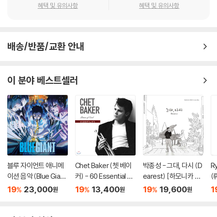
혜택 및 유의사항
혜택 및 유의사항
배송/반품/교환 안내
이 분야 베스트셀러
블루 자이언트 애니메
Chet Baker (쳇 베이
박종성 - 그대, 다시 (D
R
이션 음악 (Blue Giant
커) - 60 Essential Hit
earest) [하모니카 연
(
OST by Uehara Hiro
s : Prince of Cool (6
주집]
T
19
23,000
19
13,400
19
19,600
1
%
%
%
원
원
원
mi)
0 에센셜 히츠 컬렉션)
as