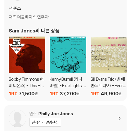
에반스의 최고의 라이브 재즈 앨범으로 꼽힌다
샘 존스
** 음악듣기 **
재즈 더블베이스 연주자
https://youtu.be/OcL2KUXLM6U
Sam Jones
의 다른 상품
LP 구매시 참고 사항 안내드립니다.
※ 재킷/구성품/포장 상태
1) 제작/배송 과정에 따라 경미한 재킷 주름, 모서리 눌림, 갈라짐이 발생
할 수 있으며 속지(이너 슬리브)는 디스크와의 접촉으로 인해 갈라질 수
있습니다.
Bobby Timmons (바
Kenny Burrell (케니
Bill Evans Trio (빌 에
외관상 불량 확인되는 상품을 개봉 시엔 반품/교환 처리 불가합니다.
비 티몬스) - This Her
버렐) - Blue Lights V
반스 트리오) - Every
2) 디스크 라벨은 공정상 매끄럽게 부착되지 않을 수도 있으며 겉포장 비
e Is Bobby Timmon
olume 1 [LP]
body Digs Bill Evans
19
71,500
19
37,200
19
49,900
닐은 품질보증대상이 아닙니다.
%
%
%
원
원
원
s [LP]
[LP]
3) 일본 제작 LP는 대부분 겉비닐이 밀봉되어 있지 않습니다.
4) 디지털 다운로드 코드는 본사에서 공지 없이 증정 종료될 수 있습니다.
연주
Philly Joe Jones
※ 재생 불량
관심작가 알림신청
1) 침압 조절 기능이 없는 턴테이블을 사용하시는 경우, (주로 올인원 형태