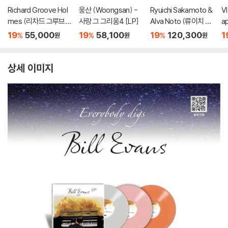
Richard Groove Hol
웅산 (Woongsan) -
Ryuichi Sakamoto &
Vl
mes (리차드 그루브
사랑 그 그리움4 [LP]
Alva Noto (류이치 사
a
홈스) - Six Million Doll
카모토 & 알바 노토) -
르
19
55,000
19
58,100
19
120,300
1
%
%
%
원
원
원
ar Man [LP]
12 Conversations [2
리오
LP]
상세 이미지