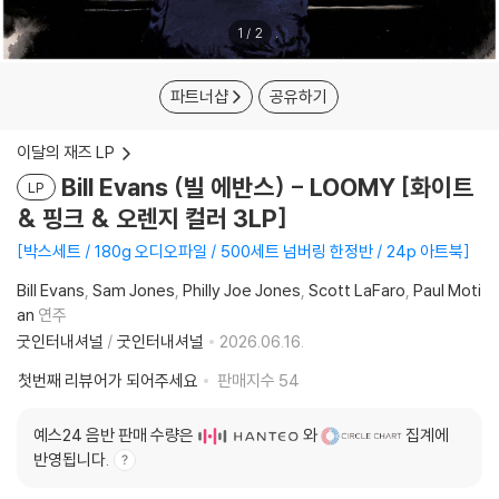
1
/
2
파트너샵
공유하기
이달의 재즈 LP
Bill Evans (빌 에반스) - LOOMY [화이트
LP
& 핑크 & 오렌지 컬러 3LP]
박스세트 / 180g 오디오파일 / 500세트 넘버링 한정반 / 24p 아트북
Bill Evans
Sam Jones
Philly Joe Jones
Scott LaFaro
Paul Moti
an
연주
굿인터내셔널
/
굿인터내셔널
2026.06.16.
첫번째 리뷰어가 되어주세요
판매지수
54
예스24 음반 판매 수량은
와
집계에
반영됩니다.