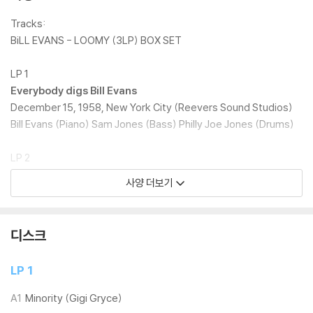
되어 있다. 'Peace Piece'는 쇼팽, 드뷔시, 사티, 스크리아빈, 라벨, 메시
앙 등의 고전 작품과 비교되며 크로노스 콰르텟(Kronos Quartet, 198
Tracks:
5), 장 이브 티보데(Jean-Yves Thibaudet, 1996), 로이 이튼(Roy Ea
BiLL EVANS - LOOMY (3LP) BOX SET
ton, 2011), 이고르 레빗(Igor Levit, 2018) 등 많은 클래식 음악가들이
녹음했다.
LP 1
Everybody digs Bill Evans
앨범 제목 'Everybody Digs Bill Evans'는 2026년에 유럽과 북미에서
December 15, 1958, New York City (Reevers Sound Studios)
개봉된 빌 에반스의 전기영화의 제목으로 사용되어 다시 화제가 되고있다
Bill Evans (Piano) Sam Jones (Bass) Philly Joe Jones (Drums)
'Portrait in Jazz'는 빌 에반스의 리더로서 발표한 다섯 번째 스튜디오 앨
LP 2
범으로 1960년에 발매되었다. 베이시스트 스콧 라파로와 드러머 폴 모티
Portrait in Jazz
사양 더보기
안이 참여한 그의 불멸의 트리오와 함께 녹음한 단 두 장의 스튜디오 앨범
December 28, 1959, New York City (Reeves Sound Studios)
중 첫 번째 앨범이다
Bill Evans (Piano) Scott LaFaro (Bass) Paul Motian (Drums)
디스크
마일스 데이비스와의 성공적인 협업 앨범 'Kind of Blue' 이후 8개월 만
LP 3
에, 에반스는 새로운 그룹, 즉 최초의 빌 에반스 트리오와 함께 본작 'Portr
Waltz for Debby
LP 1
ait in Jazz'를 녹음했고, 이 트리오는 모던 재즈의 방향을 바꾸는 결정적
June 25, 1961, New York City (Village Vanguard)
인 기여를 했다. 특히, 라파로의 베이스는 단순한 반주 악기에서 피아노와
Bill Evans (Piano) Scott LaFaro (Bass) Paul Motian (Drums)
A1
Minority (Gigi Gryce)
거의 동등한 비중을 차지하며 그야말로 재즈 피아노 트리오의 정수를 보여