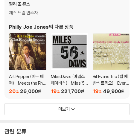
필리 조 존스
모델) 다이내믹 사운드의 편차가 큰 트랙을 재생할 때 이상 현상이 발생할
수 있습니다.
재즈 드럼 연주자
기기 문제로 인해 발생하는 재생 불량 현상에 대해서는 반품/교환이 불가
하니 침압 조절이 가능한 기기에서 재생하실 것을 권유 드립니다.
Philly Joe Jones
의 다른 상품
2) 디스크는 정전기와 먼지로 인해 재생이 원활하지 않은 경우가 있습니
다. 전용 제품으로 이를 제거하면 대부분 해결됩니다.
3) 바늘에 먼지가 쌓이는 경우에도 재생이 원활하지 않을 수 있습니다.
※ 디스크 외관 불량
1) 열을 가하여 제작하는 바이닐 공정 특성상 디스크 표면이 미세하게 울
렁거리거나 휘어지는 경우가 있습니다.
Art Pepper (아트 페
Miles Davis (마일스
Bill Evans Trio (빌 에
퍼) - Meets the Rhy
데이비스) - Miles '56:
반스 트리오) - Every
재생이 불안정한 경우 스태빌라이저를 사용하시면 좀 더 안정적인 재생이
thm Section/The M
The Prestige Recor
body Digs Bill Evans
가능합니다.
20
26,000
19
221,700
19
49,900
%
%
%
원
원
원
arty Paich Quartet
dings [4LP]
[LP]
2) 재생 음역의 왜곡을 최소화 하고 반복 재생시에도 최대한 일관되게 유
지되도록 디스크 센터 홀 구경이 작게 제작되는 경우가 있습니다. 턴테이
더보기
블 스핀들에 맞지 않는 경우에는 전용 제품 등을 이용하여 센터 홀을 조정
하시면 해결됩니다.
3) 디스크에 미세한 잔 흠집이 남아있거나 인쇄 면이 깨끗하지 않은 경우
관련 분류
가 있으며, 이는 상품의 불량이 아닙니다. 단, 재생에 이상이 있는 경우에는