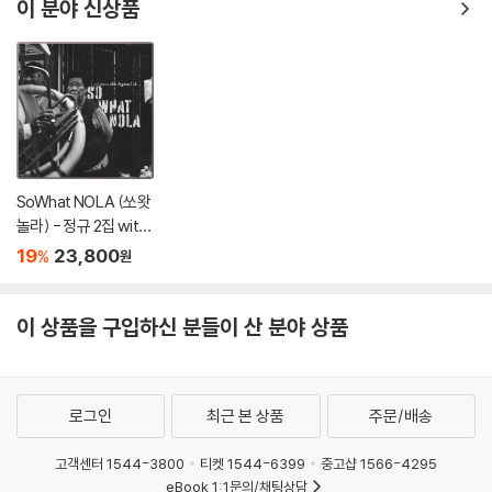
이 분야 신상품
SoWhat NOLA (쏘왓
놀라) - 정규 2집 witn
ess the legend of...
19
23,800
%
원
이 상품을 구입하신 분들이 산 분야 상품
로그인
최근 본 상품
주문/배송
고객센터 1544-3800
티켓 1544-6399
중고샵 1566-4295
eBook 1:1문의/채팅상담