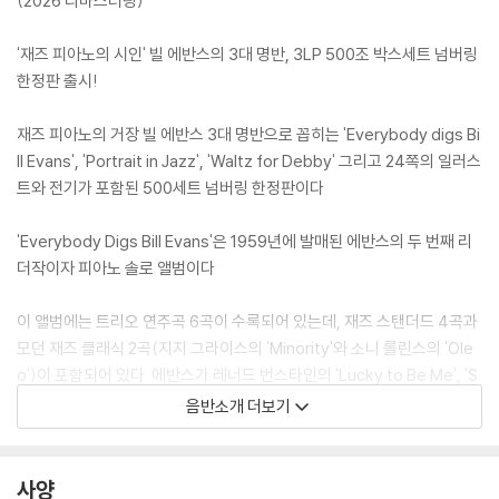
(2026 리마스터링)
'재즈 피아노의 시인' 빌 에반스의 3대 명반, 3LP 500조 박스세트 넘버링
한정판 출시!
재즈 피아노의 거장 빌 에반스 3대 명반으로 꼽히는 'Everybody digs Bi
ll Evans', 'Portrait in Jazz', 'Waltz for Debby' 그리고 24쪽의 일러스
트와 전기가 포함된 500세트 넘버링 한정판이다
'Everybody Digs Bill Evans'은 1959년에 발매된 에반스의 두 번째 리
더작이자 피아노 솔로 앨범이다
이 앨범에는 트리오 연주곡 6곡이 수록되어 있는데, 재즈 스탠더드 4곡과
모던 재즈 클래식 2곡(지지 그라이스의 'Minority'와 소니 롤린스의 'Ole
o')이 포함되어 있다. 에반스가 레너드 번스타인의 'Lucky to Be Me', 'S
ome Other Time' 그리고 자신의 작곡인 'Peace Piece'와 'Epilogu
음반소개 더보기
e'를 피아노 솔로로 연주한다
이 앨범은 수년간 받은 비평적 관심의 대부분은 유명한 솔로 연주에 집중
사양