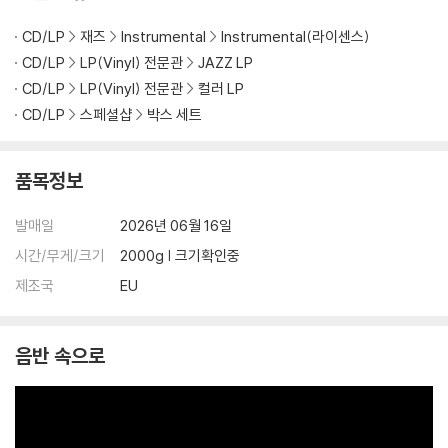
불량으로 인한 반품/교환이 가능합니다
CD/LP
재즈
Instrumental
Instrumental(라이센스)
CD/LP
LP(Vinyl) 전문관
JAZZ LP
※ 컬러 디스크
CD/LP
LP(Vinyl) 전문관
컬러 LP
아래에 해당하는 경우는 불량이 아니므로 개봉 후 반품/교환이 불가합니
CD/LP
스페셜샵
박스 세트
다.
1) 컬러 디스크는 웹 이미지와 실제 색상이 차이가 날 수 있습니다.
2) 컬러 디스크의 특성상 제작 공정시 앨범마다 색상 차이가 나는 경우도
품목정보
있습니다.
3) 컬러 디스크는 제작 과정에서 다른 색상 염료가 섞여 얼룩과 번짐, 반점
발매일
2026년 06월 16일
등이 발생할 수 있습니다.
시간/무게/크기
2000g | 크기확인중
제조국
EU
※ 반품/교환 안내
1) 불량으로 인한 반품/교환 요청 시에는 불량 확인을 위해 개봉 시의 동영
상을 요청할 수 있으며, 동영상이 없는 경우 반품/교환이 제한될 수 있습니
음반 속으로
다.
관련 사진과 동영상 및 재생 기기 모델명을 첨부하여 첨부하여 고객센터에
문의 바랍니다.
2) LP는 잦은 배송 과정에서 재킷에 손상이 발생할 가능성이 높고 재판매