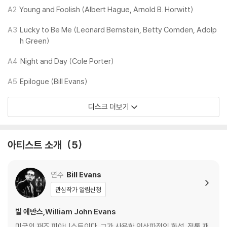
준다.
A2
Young and Foolish (Albert Hague, Arnold B. Horwitt)
A3
Lucky to Be Me (Leonard Bernstein, Betty Comden, Adolp
이 앨범에는 7개의 재즈 스탠더드와 2개의 에반스 자작곡이 포함되어 있
h Green)
다. 디즈니 노래 'Someday My Prince Will Come'은 데이브 브루벡이
2년 전 자신의 앨범 'Dave Digs Disney'에서 모던 재즈 스타일로 처음 사
A4
Night and Day (Cole Porter)
용했고, 2년 후에는 마일스 데이비스의 앨범 타이틀곡으로 사용되었다. 이
곡은 에반스의 음악 경력 말년까지 그의 레퍼토리에서 중요한 위치를 차지
A5
Epilogue (Bill Evans)
했다.
디스크 더보기
에반스의 작곡 'Peri's Scope'는 당시 그의 여자친구였던 페리 커즌스에
게서 영감을 받아 헌정되었으며, 이 곡은 프레드 허쉬(1990)와 칙 코리아
(2011)를 비롯한 여러 유명 재즈 아티스트들에 의해 수십 차례 녹음되었
아티스트 소개
5
다. 앨범의 마지막 트랙은 'Blue in Green'의 새로운 트리오 버전이다. 이
곡은 원래 마일스 데이비스의 단독 작곡으로 표기되었던 'Kind of Blue'
연주
Bill Evans
앨범의 세 번째 트랙에 수록되었던 곡으로, 작곡가에 대한 논란이 있었다.
관심작가 알림신청
이 앨범에서는 데이비스와 에반스의 공동 작곡으로 표기되어 있다. 예술가
로서 마일스와 에반스는 서로 존중했지만 이 곡에 대한 저작권 분쟁으로
빌 에반스,William John Evans
두 사람은 멀어진다
미국의 재즈 피아니스트이다. 그가 사용한 인상파적인 화성, 전통 재