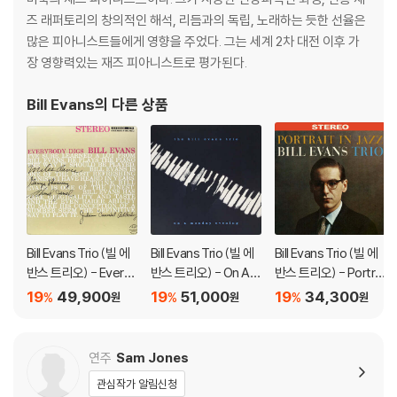
즈 래퍼토리의 창의적인 해석, 리듬과의 독립, 노래하는 듯한 선율은
'Portrait in Jazz'는 몇몇 발라드가 포함되어 있음에도 불구하고 에반스
많은 피아니스트들에게 영향을 주었다. 그는 세계 2차 대전 이후 가
의 앨범 중에서도 비교적 빠른, 강력한 스윙감 있는 앨범이다
장 영향력있는 재즈 피아니스트로 평가된다.
'Waltz for Debby'는 1962년에 발매된 빌 에반스 트리오(에반스, 베이
Bill Evans
의 다른 상품
시스트 스콧 라파로, 드러머 폴 모티안)의 라이브 앨범이다
이 앨범은 빌 에반스 트리오의 네 번째이자 마지막 작품이다. 라파로는 빌
리지 뱅가드에서 열린 라이브 공연 'Waltz for Debby'와 그 전작인 'Sun
day at the Village Vanguard'가 수록된 공연 후 열흘 만에 교통사고로
사망했다. 라파로의 죽음은 에반스에게 큰 충격을 주었고, 그는 한동안 은
둔 생활에 빠진다. 타이틀곡인 Waltz for Debby는 에반스의 조카를 음
Bill Evans Trio (빌 에
Bill Evans Trio (빌 에
Bill Evans Trio (빌 에
악으로 표현한 곡으로, 이후 그의 라이브 레퍼토리에서 중요한 위치를 차
반스 트리오) - Every
반스 트리오) - On A
반스 트리오) - Portrai
지하게 되었다. 이 곡은 원래 에반스의 데뷔 앨범인 New Jazz Concepti
body Digs Bill Evans
Monday Evening [L
t in Jazz [마블 컬러 L
19
49,900
19
51,000
19
34,300
%
%
%
ons에 피아노 솔로곡으로 수록되어있다. 에반스의 가장 유명한 곡으로 남
원
원
원
[LP]
P]
P]
아 있으며, 그의 음악 경력 전반에 걸쳐 연주되었다
연주
Sam Jones
이 앨범은 에반스의 대표작 중 하나로 널리 인정받고 있으며, 연주자들 간
의 감정적인 상호작용 등 피아노 트리오 연주의 모범으로 평가받으며 빌
관심작가 알림신청