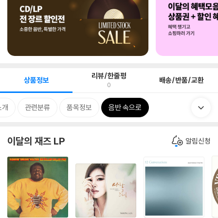
리뷰/한줄평
상품정보
배송/반품/교환
0
소개
관련분류
품목정보
음반 속으로
이달의 재즈 LP
알림신청