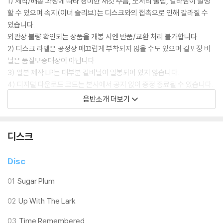
1) 제작/배송 과정에 따라 경미한 재킷 주름, 모서리 눌림, 갈라짐이 발생
할 수 있으며 속지(이너 슬리브)는 디스크와의 접촉으로 인해 갈라질 수
있습니다.
외관상 불량 확인되는 상품을 개봉 시엔 반품/교환 처리 불가합니다.
2) 디스크 라벨은 공정상 매끄럽게 부착되지 않을 수도 있으며 겉포장 비
닐은 품질보증대상이 아닙니다.
3) 일본 제작 LP는 대부분 겉비닐이 밀봉되어 있지 않습니다.
4) 디지털 다운로드 코드는 본사에서 공지 없이 증정 종료될 수 있습니다.
음반소개 더보기
※ 재생 불량
1) 침압 조절 기능이 없는 턴테이블을 사용하시는 경우, (주로 올인원 형태
모델) 다이내믹 사운드의 편차가 큰 트랙을 재생할 때 이상 현상이 발생할
디스크
수 있습니다.
기기 문제로 인해 발생하는 재생 불량 현상에 대해서는 반품/교환이 불가
Disc
하니 침압 조절이 가능한 기기에서 재생하실 것을 권유 드립니다.
2) 디스크는 정전기와 먼지로 인해 재생이 원활하지 않은 경우가 있습니
01
Sugar Plum
다. 전용 제품으로 이를 제거하면 대부분 해결됩니다.
02
Up With The Lark
3) 바늘에 먼지가 쌓이는 경우에도 재생이 원활하지 않을 수 있습니다.
03
Time Remembered