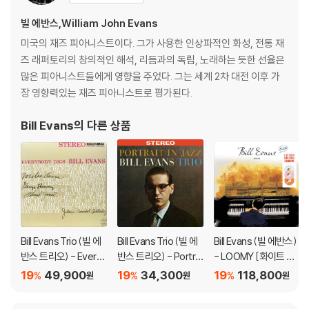
3) 컬러 디스크는 제작 과정에서 다른 색상 염료가 섞여 얼룩과 번짐, 반점
빌 에반스,William John Evans
등이 발생할 수 있습니다.
미국의 재즈 피아니스트이다. 그가 사용한 인상파적인 화성, 전통 재
즈 래퍼토리의 창의적인 해석, 리듬과의 독립, 노래하는 듯한 선율은
※ 반품/교환 안내
많은 피아니스트들에게 영향을 주었다. 그는 세계 2차 대전 이후 가
1) 불량으로 인한 반품/교환 요청 시에는 불량 확인을 위해 개봉 시의 동영
장 영향력있는 재즈 피아니스트로 평가된다.
상을 요청할 수 있으며, 동영상이 없는 경우 반품/교환이 제한될 수 있습니
다.
Bill Evans
의 다른 상품
관련 사진과 동영상 및 재생 기기 모델명을 첨부하여 첨부하여 고객센터에
문의 바랍니다.
2) LP는 잦은 배송 과정에서 재킷에 손상이 발생할 가능성이 높고 재판매
가 어려우므로 신중한 구매를 부탁드립니다.
Bill Evans Trio (빌 에
Bill Evans Trio (빌 에
Bill Evans (빌 에반스)
반스 트리오) - Every
반스 트리오) - Portrai
- LOOMY [화이트 &
body Digs Bill Evans
t in Jazz [마블 컬러 L
핑크 & 오렌지 컬러 3L
19
49,900
19
34,300
19
118,800
%
%
%
원
원
원
[LP]
P]
P]