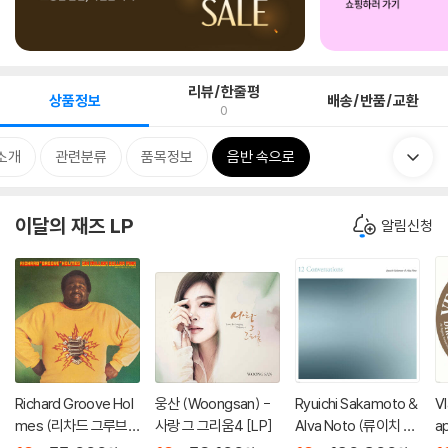
리뷰/한줄평
상품정보
배송/반품/교환
0
소개
관련분류
품목정보
음반 속으로
이달의 재즈 LP
알림신청
Richard Groove Hol
웅산 (Woongsan) -
Ryuichi Sakamoto &
Vl
mes (리차드 그루브
사랑 그 그리움4 [LP]
Alva Noto (류이치 사
a
홈스) - Six Million Doll
카모토 & 알바 노토) -
르