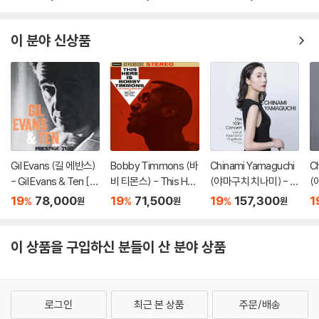
s [LP]
B
러
이 분야 신상품
Gil Evans (길 에반스)
Bobby Timmons (바
Chinami Yamaguchi
C
- Gil Evans & Ten [L
비 티몬스) - This Her
(야마구치 치나미) - Li
(
P]
e Is Bobby Timmon
ve at Kasumicho On
he
19
78,000
19
71,500
19
157,300
1
%
%
%
원
원
원
s [LP]
gakudo [2LP]
P
이 상품을 구입하신 분들이 산 분야 상품
로그인
최근 본 상품
주문/배송