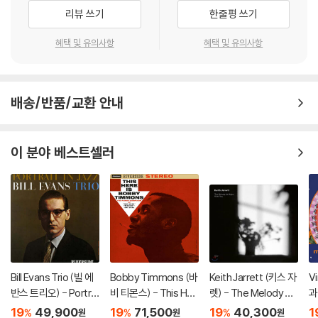
리뷰 쓰기
한줄평 쓰기
혜택 및 유의사항
혜택 및 유의사항
배송/반품/교환 안내
이 분야 베스트셀러
Bill Evans Trio (빌 에
Bobby Timmons (바
Keith Jarrett (키스 자
V
반스 트리오) - Portrai
비 티몬스) - This Her
렛) - The Melody At
과
t In Jazz [LP]
e Is Bobby Timmon
Night, With You [LP]
ea
19
49,900
19
71,500
19
40,300
1
%
%
%
원
원
원