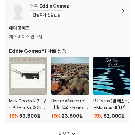
연주
Eddie Gomez
관심작가 알림신청
에디 고메즈
재즈 베이스 연주자
Eddie Gomez
의 다른 상품
Mick Goodrick (믹 구
Bennie Wallace (베
Bill Evans (빌 에반스)
르릭) - In Pas(S)Ing
니 월레스) - Fourtee
- Montreux II [LP]
[LP]
n Bar Blues
19
53,300
19
23,500
19
52,000
%
%
%
원
원
원
더보기