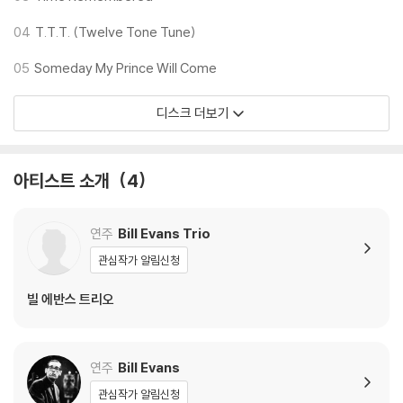
※ 디스크 외관 불량
1) 열을 가하여 제작하는 바이닐 공정 특성상 디스크 표면이 미세하게 울
04
T.T.T. (Twelve Tone Tune)
렁거리거나 휘어지는 경우가 있습니다.
05
Someday My Prince Will Come
재생이 불안정한 경우 스태빌라이저를 사용하시면 좀 더 안정적인 재생이
가능합니다.
디스크 더보기
2) 재생 음역의 왜곡을 최소화 하고 반복 재생시에도 최대한 일관되게 유
지되도록 디스크 센터 홀 구경이 작게 제작되는 경우가 있습니다. 턴테이
블 스핀들에 맞지 않는 경우에는 전용 제품 등을 이용하여 센터 홀을 조정
아티스트 소개
4
하시면 해결됩니다.
3) 디스크에 미세한 잔 흠집이 남아있거나 인쇄 면이 깨끗하지 않은 경우
가 있으며, 이는 상품의 불량이 아닙니다. 단, 재생에 이상이 있는 경우에는
연주
Bill Evans Trio
불량으로 인한 반품/교환이 가능합니다
관심작가 알림신청
※ 컬러 디스크
빌 에반스 트리오
아래에 해당하는 경우는 불량이 아니므로 개봉 후 반품/교환이 불가합니
다.
1) 컬러 디스크는 웹 이미지와 실제 색상이 차이가 날 수 있습니다.
연주
Bill Evans
2) 컬러 디스크의 특성상 제작 공정시 앨범마다 색상 차이가 나는 경우도
관심작가 알림신청
있습니다.