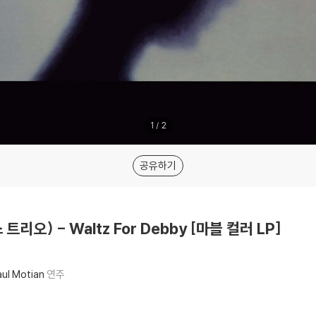
1
/
2
공유하기
반스 트리오) - Waltz For Debby [마블 컬러 LP]
ul Motian
연주