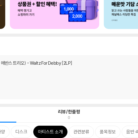
 (빌 에반스 트리오) - Waltz For Debby [2LP]
리뷰/한줄평
0
사양
디스크
아티스트 소개
관련분류
품목정보
음반 