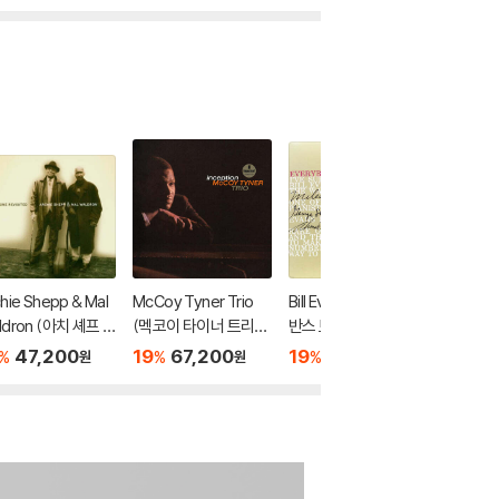
hie Shepp & Mal
McCoy Tyner Trio
Bill Evans Trio (빌 에
Wynton 
ldron (아치 셰프 &
(멕코이 타이너 트리
반스 트리오) - Every
Montg
드론) - Left Alo
오) - Inception [LP]
body Digs Bill Evans
켈리 / 
47,200
19
67,200
19
49,900
19
5
%
%
%
%
원
원
원
Revisited [LP]
[LP]
- Smoki
alf Note