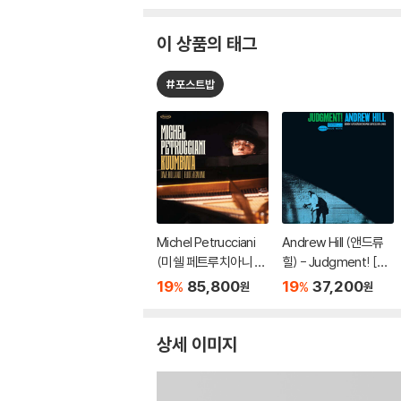
이 상품의 태그
#포스트밥
Michel Petrucciani
Andrew Hill (앤드류
(미쉘 페트루치아니 ) -
힐) - Judgment! [L
Kuumbwa [2LP]
P]
19
85,800
19
37,200
%
%
원
원
상세 이미지