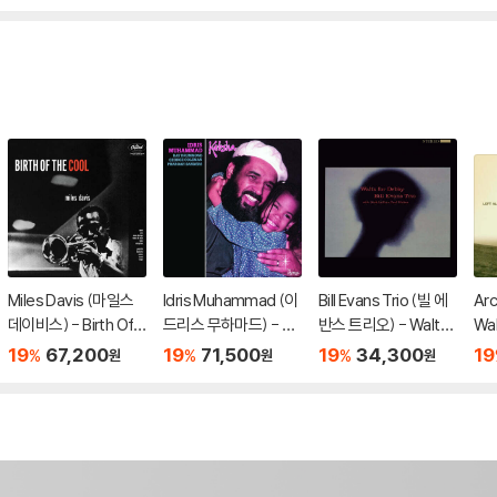
Miles Davis (마일스
Idris Muhammad (이
Bill Evans Trio (빌 에
Arc
데이비스) - Birth Of
드리스 무하마드) - Ka
반스 트리오) - Waltz
Wa
The Cool [LP]
bsha [인디고 & 딥 핑
For Debby [마블 컬러
맬 왈
19
67,200
19
71,500
19
34,300
19
%
%
%
원
원
원
크 마블 컬러 LP]
LP]
ne 