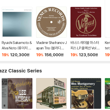
Ryuichi Sakamoto &
Vladimir Shafranov J
비너스 레이블 마스터
Ken
Alva Noto (류이치 사
apan Trio (블라디미
피스 LP 콜렉션 Vol.3
te
카모토 & 알바 노토) -
르 샤프라노프 재팬 트
(Venus Audio Grade
텟) 
19
120,300
19
156,000
19
123,500
19
%
%
%
원
원
원
12 Conversations [2
리오) - Bolivia [2LP]
Records Selection V
P]
LP]
ol. 3 by Yasukuni Ter
ashima) [2LP]
azz Classic Series