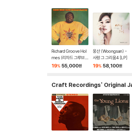
Richard Groove Hol
웅산 (Woongsan) -
mes (리차드 그루브
사랑 그 그리움4 [LP]
홈스) - Six Million Doll
19
55,000
19
58,100
%
%
원
원
ar Man [LP]
Craft Recordings' Original J