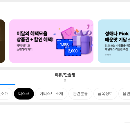
리뷰/한줄평
0
반소개
디스크
아티스트 소개
관련분류
품목정보
음반