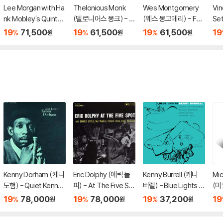
Lee Morgan with Ha
Thelonious Monk
Wes Montgomery
Vin
nk Mobley's Quintet
(델로니어스 몽크) - T
(웨스 몽고메리) - Full
Se
(리 모건 & 행크 모빌리
helonious Alone in S
House [LP]
볼라 
19
71,500
19
61,500
19
61,500
19
%
%
%
원
원
원
퀸텟) - Introducing L
an Francisco [LP]
Sid
ee [LP]
Kenny Dorham (케니
Eric Dolphy (에릭 돌
Kenny Burrell (케니
Mic
도햄) - Quiet Kenny
피) - At The Five Sp
버렐) - Blue Lights V
(미
[LP]
ot [LP]
olume 1 [LP]
Pow
19
78,000
19
78,000
19
37,200
19
%
%
%
원
원
원
P]