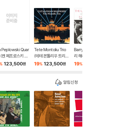
 Peplowski Quar
Tete Montoliu Trio
Barry Harris Trio (배
Vladimi
t (켄 페프로스키 쿼
(테테 몬톨리우 트리
리 해리스 트리오) - T
Trio 
- Petite Fleur [2L
오) - Catalonian Rha
he Last Time I Saw
라노프 트
123,500
19
123,500
19
123,500
19
1
%
%
%
%
원
원
원
psody [2LP]
Paris [2LP]
m Russi
[2LP]
알림신청