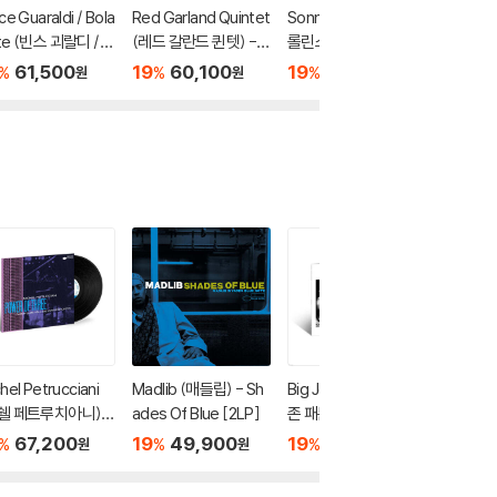
ce Guaraldi / Bola
Red Garland Quintet
Sonny Rollins (소니
모던재즈
te (빈스 괴랄디 /
(레드 갈란드 퀸텟) - S
롤린스) - Plus 4 [LP]
모음집 (A
세테) - From All
oul Junction [LP]
[LP]
61,500
19
60,100
19
71,500
19
6
%
%
%
%
원
원
원
es [LP]
hel Petrucciani
Madlib (매들립) - Sh
Big John Patton (빅
Dexter
쉘 페트루치아니) -
ades Of Blue [2LP]
존 패튼) - Got A Goo
스터 고든)
er of Three [L
d Thing Goin' [LP]
67,200
19
49,900
19
67,200
19
5
%
%
%
%
원
원
원