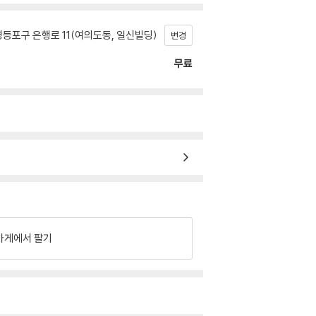
등포구 은행로 11(여의도동, 일신빌딩)
변경
무료
가게에서 팔기