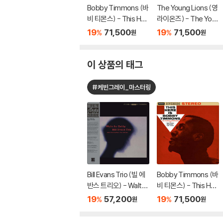
Bobby Timmons (바
The Young Lions (영
비 티몬스) - This Her
라이온즈) - The You
e Is Bobby Timmon
ng Lions [LP]
19
71,500
19
71,500
%
%
원
원
s [LP]
이 상품의 태그
#케빈그레이_마스터링
Bill Evans Trio (빌 에
Bobby Timmons (바
반스 트리오) - Waltz
비 티몬스) - This Her
For Debby [LP]
e Is Bobby Timmon
19
57,200
19
71,500
%
%
원
원
s [LP]