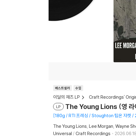
베스트셀러
수입
이달의 재즈 LP
Craft Recordings' Origi
The Young Lions (영 라
LP
180g / RTI 프레싱 / Stoughton 팁온 쟈켓
The Young Lions
Lee Morgan
Wayne Sh
Universal
/
Craft Recordings
2026.06.18