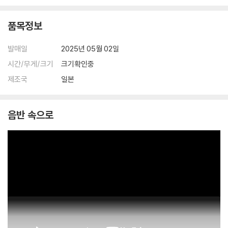
품목정보
발매일
2025년 05월 02일
시간/무게/크기
크기확인중
제조국
일본
음반 속으로