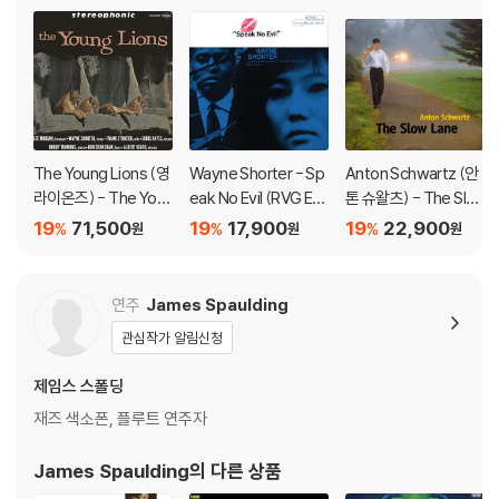
The Young Lions (영
Wayne Shorter - Sp
Anton Schwartz (안
라이온즈) - The You
eak No Evil (RVG Edi
톤 슈왈츠) - The Slo
ng Lions [LP]
tion)
w Lane (2000) [HD
19
71,500
19
17,900
19
22,900
%
%
%
원
원
원
CD]
연주
James Spaulding
관심작가 알림신청
제임스 스폴딩
재즈 색소폰, 플루트 연주자
James Spaulding
의 다른 상품