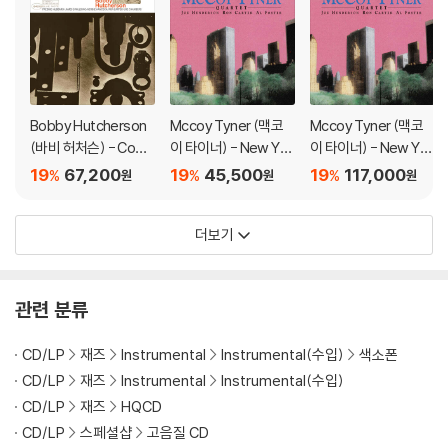
Bobby Hutcherson
Mccoy Tyner (맥코
Mccoy Tyner (맥코
(바비 허처슨) - Com
이 타이너) - New Yor
이 타이너) - New Yor
ponents [LP]
k Reunion [SACD Hy
k Reunion [핑크 컬러
19
67,200
19
45,500
19
117,000
%
%
%
원
원
원
brid]
2LP]
더보기
관련 분류
CD/LP
재즈
Instrumental
Instrumental(수입)
색소폰
CD/LP
재즈
Instrumental
Instrumental(수입)
CD/LP
재즈
HQCD
CD/LP
스페셜샵
고음질 CD