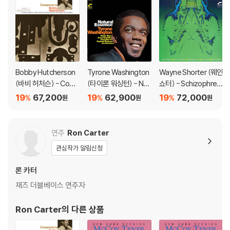
Bobby Hutcherson
Tyrone Washington
Wayne Shorter (웨인
(바비 허처슨) - Com
(타이론 워싱턴) - Nat
쇼터) - Schizophreni
ponents [LP]
ural Essence [LP]
a [LP]
19
67,200
19
62,900
19
72,000
%
%
%
원
원
원
연주
Ron Carter
관심작가 알림신청
론 카터
재즈 더블베이스 연주자
Ron Carter
의 다른 상품