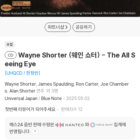
파트너샵
공유하기
수입
Wayne Shorter (웨인 쇼터) - The All S
CD
eeing Eye
UHQCD / 한정반
Wayne Shorter
James Spaulding
Ron Carter
Joe Chamber
s
Alan Shorter
연주
외 3명
Universal Japan
/
Blue Note
2025.05.02.
첫번째 리뷰어가 되어주세요
판매지수
12
예스24 음반 판매 수량은
와
집계에
반영됩니다.