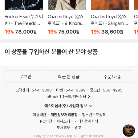
Booker Ervin (부커 어
Charles Lloyd (찰스
Charles Lloyd (찰스
C
빈) - The Freedom
로이드) - 8: Kindred
로이드) - Sangam &
포터
Book [LP]
Spirits, Live From Th
Friends [LP]
s
19
78,000
19
75,000
19
38,600
1
%
%
%
원
원
원
e Lobero Theatre [2
P
LP]
이 상품을 구입하신 분들이 산 분야 상품
로그인
최근 본 상품
주문/배송
고객센터 1544-3800
티켓 1544-6399
중고샵 1566-4295
eBook 1:1문의/채팅상담
예스이십사(주) 사업자 정보
이용약관
개인정보처리방침
청소년보호정책
PC버전
회사소개
거래처관계자께
도서홍보
광고
Copyright © YES24 Corp. All Rights Reserved.