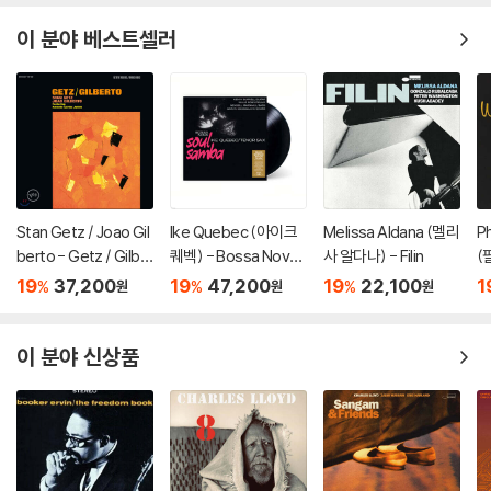
이 분야 베스트셀러
Stan Getz / Joao Gil
Ike Quebec (아이크
Melissa Aldana (멜리
P
berto - Getz / Gilbe
퀘벡) - Bossa Nova /
사 알다나) - Filin
(
rto (스탄 게츠, 조앙 질
Soul Samba [LP]
dl
19
37,200
19
47,200
19
22,100
1
%
%
%
원
원
원
베르토) [LP]
이 분야 신상품