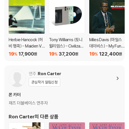
다.
관련 사진과 동영상 및 재생 기기 모델명을 첨부하여 첨부하여 고객센터에
문의 바랍니다.
2) LP는 잦은 배송 과정에서 재킷에 손상이 발생할 가능성이 높고 재판매
가 어려우므로 신중한 구매를 부탁드립니다.
Herbie Hancock (허
Tony Williams (토니
Miles Davis (마일스
비 행콕) - Maiden Vo
윌리엄스) - Civilizatio
데이비스) - My Funn
yage
n [LP]
y Valentine: My Funn
19
17,900
19
37,200
19
122,400
%
%
%
원
원
원
y Valentine: Miles Da
vis in Concert [LP]
연주
Ron Carter
관심작가 알림신청
론 카터
재즈 더블베이스 연주자
Ron Carter
의 다른 상품