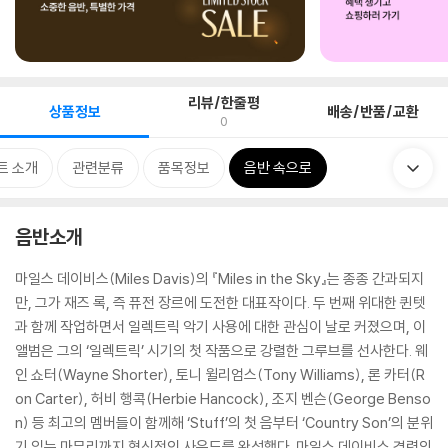
리뷰/한줄평
상품정보
배송/반품/교환
0
트 소개
관련분류
품목정보
음반 속으로
음반소개
마일스 데이비스(Miles Davis)의 『Miles in the Sky』는 종종 간과되지
만, 그가 재즈 록, 즉 퓨전 장르에 도전한 대표작이다. 두 번째 위대한 퀸텟
과 함께 작업하면서 일렉트릭 악기 사용에 대한 관심이 날로 커졌으며, 이
앨범은 그의 ‘일렉트릭’ 시기의 첫 작품으로 강렬한 그루브를 선사한다. 웨
인 쇼터(Wayne Shorter), 토니 윌리엄스(Tony Williams), 론 카터(R
on Carter), 허비 행콕(Herbie Hancock), 조지 벤슨(George Benso
n) 등 최고의 멤버들이 함께해 ‘Stuff’의 첫 음부터 ‘Country Son’의 분위
기 있는 마무리까지 혁신적인 사운드를 완성했다. 마일스 데이비스 경력의