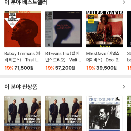
이 분야 베스트셀러
Bobby Timmons (바
Bill Evans Trio (빌 에
Miles Davis (마일스
St
비 티몬스) - This Her
반스 트리오) - Waltz
데이비스) - Doo-Bo
be
e Is Bobby Timmon
For Debby [LP]
p [LP]
r
19
71,500
19
57,200
19
39,500
1
%
%
%
원
원
원
s [LP]
베
이 분야 신상품