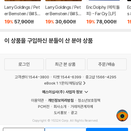
Larry Goldings / Pet
Larry Goldings / Pet
Eric Dolphy (에릭 돌
E
er Bernstein / Bill St
er Bernstein / Bill St
피) - Far Cry [LP]
s 
ewart (래리 골딩스 /
ewart (래리 골딩스 /
(
19
57,900
19
30,600
19
78,000
1
%
%
%
원
원
원
피터 번스타인 / 빌 스
피터 번스타인 / 빌 스
조
튜어트) - Rhombus
튜어트) - Rhombus
e
[LP]
이 상품을 구입하신 분들이 산 분야 상품
로그인
최근 본 상품
주문/배송
고객센터 1544-3800
티켓 1544-6399
중고샵 1566-4295
eBook 1:1문의/채팅상담
예스이십사(주) 사업자 정보
이용약관
개인정보처리방침
청소년보호정책
PC버전
회사소개
거래처관계자께
도서홍보
광고
Copyright © YES24 Corp. All Rights Reserved.
MATOM7