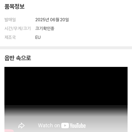
품목정보
발매일
2025년 06월 20일
시간/무게/크기
크기확인중
제조국
EU
음반 속으로