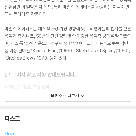
전환점인 이 앨범은 재즈 팬, 특히 마일스 데이비스를 사랑하는 이들이 반
드시 들어야 할 작품이다.
마일스 데이비스는 재즈 역사상 가장 영향력 있고 비평가들의 찬사를 받은
음악가 중 하나로, 50년에 걸친 경력 동안 다양한 음악적 방향을 탐구했으
며, 재즈 록/퓨전 사운드의 선구자 중 한 명이다. 그의 대표작으로는 백만
장 이상 판매된 『Kind of Blue』(1959), 『Sketches of Spain』(1960),
『Bitches Brew』(1970) 등이 있다.
LP 구매시 참고 사항 안내드립니다.
※ 재킷/구성품/포장 상태
1) 제작/배송 과정에 따라 경미한 재킷 주름, 모서리 눌림, 갈라짐이 발생
음반소개 더보기
할 수 있으며 속지(이너 슬리브)는 디스크와의 접촉으로 인해 갈라질 수
있습니다.
외관상 불량 확인되는 상품을 개봉 시엔 반품/교환 처리 불가합니다.
디스크
2) 디스크 라벨은 공정상 매끄럽게 부착되지 않을 수도 있으며 겉포장 비
닐은 품질보증대상이 아닙니다.
Disc