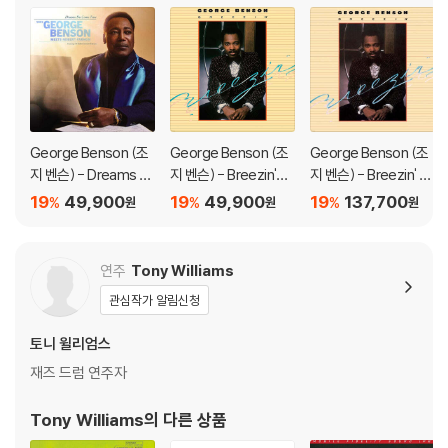
지되도록 디스크 센터 홀 구경이 작게 제작되는 경우가 있습니다. 턴테이
블 스핀들에 맞지 않는 경우에는 전용 제품 등을 이용하여 센터 홀을 조정
하시면 해결됩니다.
3) 디스크에 미세한 잔 흠집이 남아있거나 인쇄 면이 깨끗하지 않은 경우
가 있으며, 이는 상품의 불량이 아닙니다. 단, 재생에 이상이 있는 경우에는
불량으로 인한 반품/교환이 가능합니다
George Benson (조
George Benson (조
George Benson (조
지 벤슨) - Dreams D
지 벤슨) - Breezin'
지 벤슨) - Breezin' [2
※ 컬러 디스크
o Come True: When
[블루 컬러 LP]
LP]
19
49,900
19
49,900
19
137,700
%
%
%
원
원
원
아래에 해당하는 경우는 불량이 아니므로 개봉 후 반품/교환이 불가합니
George Benson Me
다.
ets Robert Farnon
1) 컬러 디스크는 웹 이미지와 실제 색상이 차이가 날 수 있습니다.
[LP]
연주
Tony Williams
2) 컬러 디스크의 특성상 제작 공정시 앨범마다 색상 차이가 나는 경우도
있습니다.
관심작가 알림신청
3) 컬러 디스크는 제작 과정에서 다른 색상 염료가 섞여 얼룩과 번짐, 반점
토니 윌리엄스
등이 발생할 수 있습니다.
재즈 드럼 연주자
※ 반품/교환 안내
Tony Williams
의 다른 상품
1) 불량으로 인한 반품/교환 요청 시에는 불량 확인을 위해 개봉 시의 동영
상을 요청할 수 있으며, 동영상이 없는 경우 반품/교환이 제한될 수 있습니