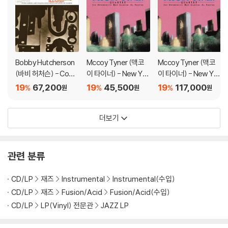
Bobby Hutcherson
Mccoy Tyner (맥코
Mccoy Tyner (맥코
(바비 허처슨) - Com
이 타이너) - New Yor
이 타이너) - New Yor
ponents [LP]
k Reunion [SACD Hy
k Reunion [핑크 컬러
19
67,200
19
45,500
19
117,000
%
%
%
원
원
원
brid]
2LP]
더보기
관련 분류
CD/LP
재즈
Instrumental
Instrumental(수입)
CD/LP
재즈
Fusion/Acid
Fusion/Acid(수입)
CD/LP
LP(Vinyl) 전문관
JAZZ LP