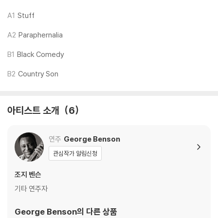
3) 일본 제작 LP는 대부분 겉비닐이 밀봉되어 있지 않습니다.
4) 디지털 다운로드 코드는 본사에서 공지 없이 증정 종료될 수 있습니다.
A1
Stuff
A2
Paraphernalia
※ 재생 불량
1) 침압 조절 기능이 없는 턴테이블을 사용하시는 경우, (주로 올인원 형태
B1
Black Comedy
모델) 다이내믹 사운드의 편차가 큰 트랙을 재생할 때 이상 현상이 발생할
수 있습니다.
B2
Country Son
기기 문제로 인해 발생하는 재생 불량 현상에 대해서는 반품/교환이 불가
하니 침압 조절이 가능한 기기에서 재생하실 것을 권유 드립니다.
2) 디스크는 정전기와 먼지로 인해 재생이 원활하지 않은 경우가 있습니
아티스트 소개
6
다. 전용 제품으로 이를 제거하면 대부분 해결됩니다.
3) 바늘에 먼지가 쌓이는 경우에도 재생이 원활하지 않을 수 있습니다.
연주
George Benson
관심작가 알림신청
※ 디스크 외관 불량
1) 열을 가하여 제작하는 바이닐 공정 특성상 디스크 표면이 미세하게 울
조지 벤슨
렁거리거나 휘어지는 경우가 있습니다.
기타 연주자
재생이 불안정한 경우 스태빌라이저를 사용하시면 좀 더 안정적인 재생이
가능합니다.
George Benson
의 다른 상품
2) 재생 음역의 왜곡을 최소화 하고 반복 재생시에도 최대한 일관되게 유