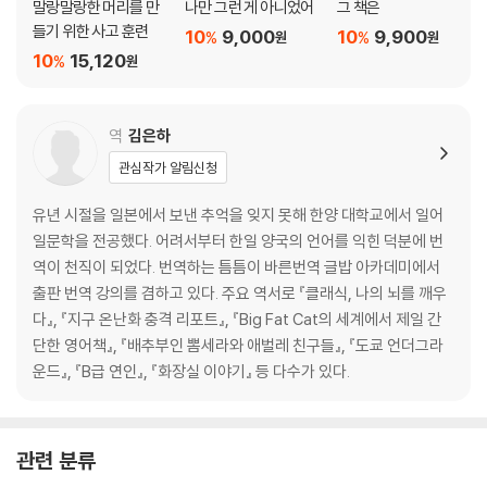
말랑말랑한 머리를 만
나만 그런 게 아니었어
그 책은
들기 위한 사고 훈련
10
9,000
10
9,900
%
%
원
원
10
15,120
%
원
역
김은하
관심작가 알림신청
유년 시절을 일본에서 보낸 추억을 잊지 못해 한양 대학교에서 일어
일문학을 전공했다. 어려서부터 한일 양국의 언어를 익힌 덕분에 번
역이 천직이 되었다. 번역하는 틈틈이 바른번역 글밥 아카데미에서
출판 번역 강의를 겸하고 있다. 주요 역서로 『클래식, 나의 뇌를 깨우
다』, 『지구 온난화 충격 리포트』, 『Big Fat Cat의 세계에서 제일 간
단한 영어책』, 『배추부인 뽐세라와 애벌레 친구들』, 『도쿄 언더그라
운드』, 『B급 연인』, 『화장실 이야기』 등 다수가 있다.
관련 분류