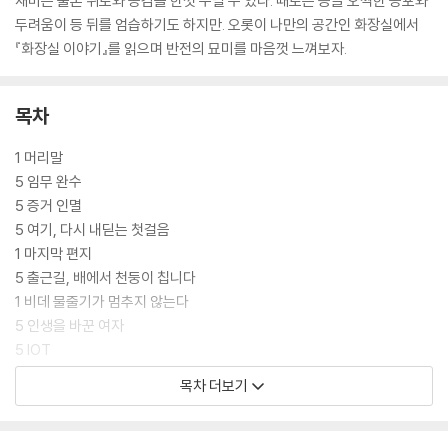
재미는 물론 위로와 공감을 한껏 누릴 수 있다. 때로는 등골 오싹한 공포와
두려움이 등 뒤를 엄습하기도 하지만. 오롯이 나만의 공간인 화장실에서
『화장실 이야기』를 읽으며 반전의 묘미를 마음껏 느껴보자.
목차
1 머리말
5 임무 완수
5 증거 인멸
5 여기, 다시 내딛는 첫걸음
1 마지막 편지
5 출근길, 배에서 천둥이 칩니다
1 비데 물줄기가 멈추지 않는다
5 인생을 바꾼 여자
5 IOT
5 어느 날 밤에 생긴 일
목차 더보기
5 배려하는 마음 -her side-
5 배려하는 마음 -his side-
5 보고 싶어 보고 싶어 보고 싶어