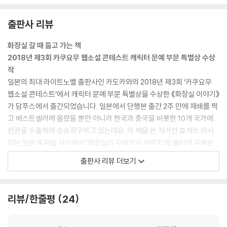
출판사 리뷰
화장실 갈 때 들고 가는 책
2018년 제3회 카쿠요무 웹소설 콘테스트 캐릭터 문예 부문 특별상 수상
작
일본의 최대 라이트노벨 출판사인 카도카와의 2018년 제3회 ‘카쿠요무
웹소설 콘테스트’에서 캐릭터 문예 부문 특별상을 수상한 《화장실 이야기》
가 담푸스에서 출간되었습니다. 일본에서 단행본 출간 2주 만에 재쇄를 찍
고 베스트셀러에 올랐을 뿐만 아니라 한국과 중국을 비롯한 10개 국가에
판권을 수출하며 승승장구하고 있는데요. 이 책을 쓴 작가인 효게쓰 아사
미는 일본 독자들 사이에서 ‘화장실의 무라카미 하루키’로 불리며 주목받
는 작가로 떠올랐습니다. 무라카미 하루키가 특유의 미스터리한 세계관과
출판사 리뷰 더보기
날카로운 관찰력으로 유일무이한 하루키 월드를 구성했다면, 효게쓰 아사
미는 그에 못지않은 기발한 세계관과 정곡을 찌르는 관찰력으로 ‘화장실
월드’를 구성했다고 해도 틀린 말이 아닙니다.
리뷰/한줄평
24
왜 화장실일까요? 뭐든 받아주는 곳이니까요!