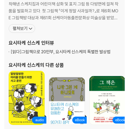
1 21
착해낸 스케치집과 어린이책 삽화 및 표지 그림 등 다방면에 걸쳐 작
1 맺음말
품을 발표하고 있다. 첫 그림책 『이게 정말 사과일까?』로 제6회 MO
E 그림책방 대상과 제61회 산케이아동출판문화상 미술상을 받았다.
『이유가 있어요』로 제8회 MOE 그림책방 대상, 『벗지 말걸 그랬어』
펼쳐보기
로 볼로냐 라가치상 특별상, 『이게 정말 천국일까?』로 제51회 신풍상
을 받는 등 여러 작품으로 수많은 상을 받으며 주목받았다. 그동안 그
요시타케 신스케
인터뷰
리고 쓴 책으로 『결국 못 하고 끝난 일』
[읽다]
그림책으로 20만부, 요시타케 신스케의 특별한 발상법
요시타케 신스케
의 다른 상품