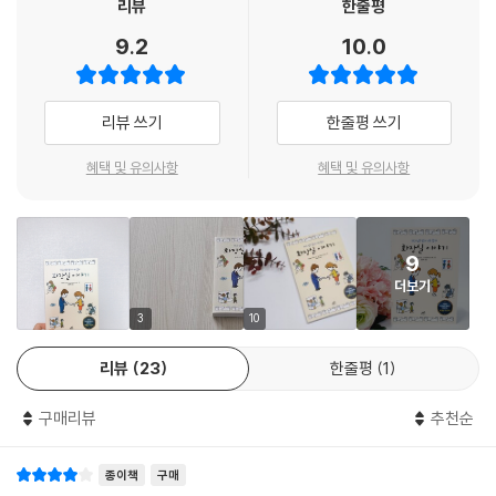
효게쓰 아사미는 날마다 사용하는 화장실이 꼭 볼일만 보는 장소는 아니라
리뷰
한줄평
고 말합니다. 가끔씩 눈물을 훔치는 장소가 되거나, 친구나 가족의 애정을
9.2
10.0
확인하는 공간이 되기도 하니까 말이지요. 또는 책을 읽는 공간이 되어주
기도 합니다. 《화장실 이야기》에는 하루도 빠짐없이 누구나 가는 곳이자
뭐든 받아주는 화장실에서 펼쳐지는 예상치 못한 깨알 반전이 가득합니다.
리뷰 쓰기
한줄평 쓰기
덕분에 웃음과 재미는 물론 위로와 공감을 한껏 누릴 수 있지요. 때로는 등
골 오싹한 공포와 두려움이 등 뒤를 엄습하기도 합니다만. 오롯이 나만의
혜택 및 유의사항
혜택 및 유의사항
공간인 화장실에서 ‘화장실 이야기’를 읽으며 반전의 묘미를 마음껏 느껴
보시길 바랍니다.
9
특유의 독특한 개성이 돋보이는 화장실 이야기
더보기
《화장실 이야기》는 31가지의 이야기가 담긴 단편 소설집입니다. 앞서 말
한 ‘반전의 묘미’는 기발한 세계관과 정교한 관찰력으로 인해 효게쓰 아사
3
10
미 특유의 독특한 개성이 돋보이는 전개에서 비롯되는데요. 일하다가 잠시
리뷰
23
한줄평
1
화장실에 갔을 뿐인데 사무실에 들이닥친 인질범을 상대할 최후의 1인이
되어버린 아빠가 어린 아들에게 편지를 쓰는 〈마지막 편지〉부터 반년 전에
구매리뷰
추천순
두 달 만나다가 헤어진 여자 친구의 광기 어린 집착 때문에 화장실에서 절
체절명의 위기를 맞이한 〈보고 싶어 보고 싶어 보고 싶어〉, 화장실이 인터
종이책
구매
넷에 접속되어 변기에 앉기만 해도 건강 상태를 확인할 수 있는 ‘3대 변기