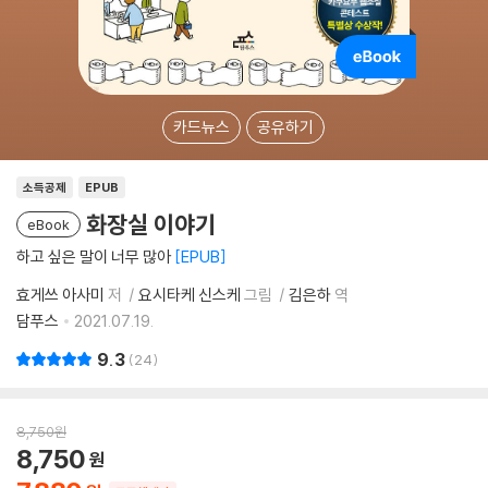
카드뉴스
공유하기
소득공제
EPUB
화장실 이야기
eBook
하고 싶은 말이 너무 많아
EPUB
효게쓰 아사미
저
요시타케 신스케
그림
김은하
역
담푸스
2021.07.19.
9.3
24
8,750
원
8,750