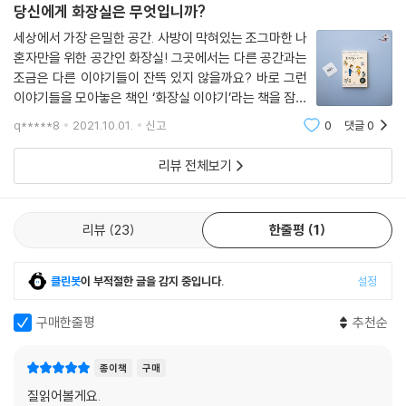
혁명 시대’가 도래한 미래를 보여주는 〈IOT〉, 아기를 간절히 원하던 부부
당신에게 화장실은 무엇입니까?
에게 어느 날 갑자기 찾아온 불행과 그토록 바라던 희망이 교차하는 〈두 사
세상에서 가장 은밀한 공간. 사방이 막혀있는 조그마한 나
람의 희망〉까지. 코믹, 스릴러, SF, 로맨스를 넘나들며 장르를 종횡무진하
혼자만을 위한 공간인 화장실! 그곳에서는 다른 공간과는
는 ‘화장실에 얽힌 모든 이야기’가 이 책에 담겨 있습니다.
조금은 다른 이야기들이 잔뜩 있지 않을까요? 바로 그런
이야기들을 모아놓은 책인 ‘화장실 이야기’라는 책을 잠시
요시타케 신스케의 상상력 넘치는 삽화
만나보았답니다. 예상하시는 것처럼 쉽게 읽히는 에피소
q*****8
2021.10.01.
신고
0
댓글
0
드 모음집 같은 거였답니다. 라디오 프로에서 청취자들에
《화장실 이야기》에 삽화를 그린 요스타케 신스케는 일본을 대표하는 일러
게 받는 화장실 사연 모음집 같은
스트 작가입니다. 언제나 상상력 넘치는 사랑스러운 그림으로 유명한 요스
리뷰 전체보기
타케 신스케는 이 책에서도 화장실과 잘 어울리는 여러 삽화들을 통해 소
설이 더욱 빛나도록 도와주고 있습니다. 소설과 맞춤처럼 어울리는 요스타
케 신스케의 그림들을 《화장실 이야기》에서 함께 만나보세요.
리뷰
23
한줄평
1
클린봇
이 부적절한 글을 감지 중입니다.
설정
구매한줄평
추천순
종이책
구매
질읽어볼게요.