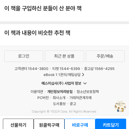
이 책을 구입하신 분들이 산 분야 책
이 책과 내용이 비슷한 추천 책
로그인
최근 본 상품
주문/배송
고객센터 1544-3800
티켓 1544-6399
중고샵 1566-4295
eBook 1:1문의/채팅상담
예스이십사(주) 사업자 정보
이용약관
개인정보처리방침
청소년보호정책
PC버전
회사소개
거래처관계자께
도서홍보
광고
Copyright © YES24 Corp. All Rights Reserved.
MATOM13
선물하기
원클릭구매
바로구매
카트담기