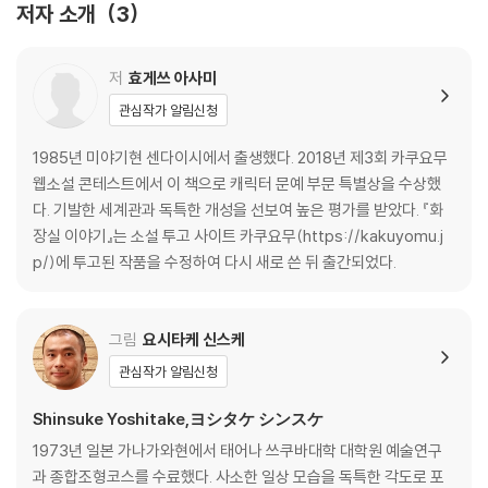
저자 소개
3
5 갇혀 버렸다
1 안에 사람 있어요
5 청춘을 알아준 화장실
저
효게쓰 아사미
1 어느 회사의 부탁
관심작가 알림신청
5 집으로 가는 길
1 외국 하드 록 가사 sh*t remix의 번역 버전
1985년 미야기현 센다이시에서 출생했다. 2018년 제3회 카쿠요무
5 택시 안에서
웹소설 콘테스트에서 이 책으로 캐릭터 문예 부문 특별상을 수상했
5 맛있는 냄새에 이끌려
다. 기발한 세계관과 독특한 개성을 선보여 높은 평가를 받았다. 『화
5 병원에서 나눈 대화
장실 이야기』는 소설 투고 사이트 카쿠요무(https://kakuyomu.j
5 엿들은 이야기
p/)에 투고된 작품을 수정하여 다시 새로 쓴 뒤 출간되었다.
5 화장실 그 뒷이야기
5 IOT 연쇄 살인 사건
5 두 사람의 희망
그림
요시타케 신스케
5 일력 달력
관심작가 알림신청
5 타이밍
1 밤하늘 별이 보이는 화장실
Shinsuke Yoshitake,ヨシタケ シンスケ
5 봄소식
1973년 일본 가나가와현에서 태어나 쓰쿠바대학 대학원 예술연구
1 당신은 O형
과 종합조형코스를 수료했다. 사소한 일상 모습을 독특한 각도로 포