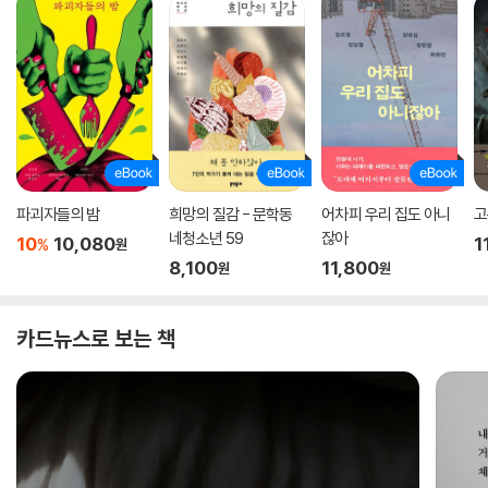
파괴자들의 밤
희망의 질감 - 문학동
어차피 우리 집도 아니
고
네청소년 59
잖아
10
10,080
1
%
원
8,100
11,800
원
원
카드뉴스로 보는 책