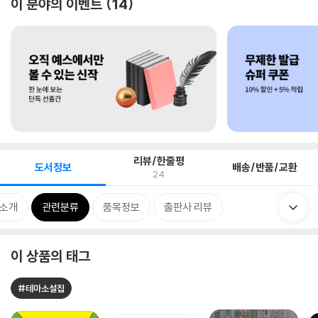
이 분야의 이벤트
14
리뷰/한줄평
도서정보
배송/반품/교환
24
 소개
관련분류
품목정보
출판사 리뷰
이 상품의 태그
#테마소설집