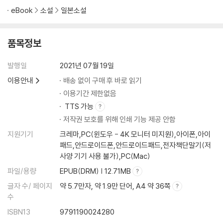
eBook
소설
일본소설
품목정보
발행일
2021년 07월 19일
이용안내
배송 없이 구매 후 바로 읽기
이용기간 제한없음
TTS 가능
저작권 보호를 위해 인쇄 기능 제공 안함
지원기기
크레마,PC(윈도우 - 4K 모니터 미지원),아이폰,아이
패드,안드로이드폰,안드로이드패드,전자책단말기(저
사양 기기 사용 불가),PC(Mac)
파일/용량
EPUB(DRM) | 12.71MB
글자 수/ 페이지
약 5.7만자, 약 1.9만 단어, A4 약 36쪽
수
ISBN13
9791190024280