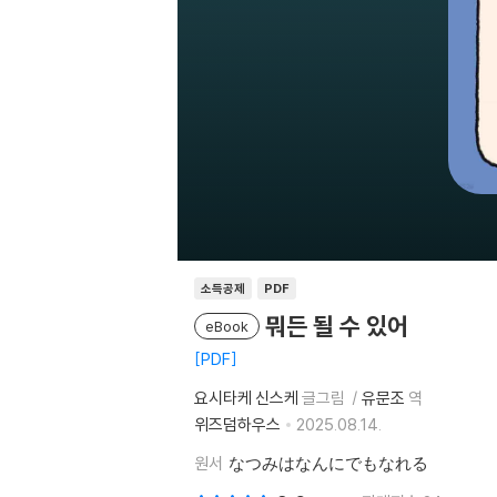
소득공제
PDF
뭐든 될 수 있어
eBook
PDF
요시타케 신스케
글그림
유문조
역
위즈덤하우스
2025.08.14.
원서
なつみはなんにでもなれる