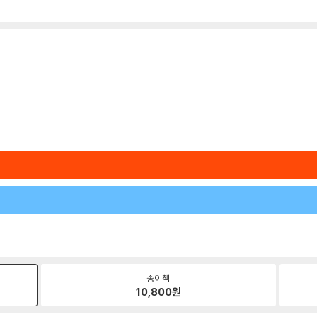
종이책
10,800
원