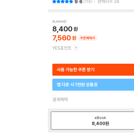
9.6
판매지수
24
115
8,400
원
8,400
7,560
쿠폰혜택가
YES포인트
사용 가능한 쿠폰 받기
앱 다운 시 1천원 상품권
결제혜택
eBook
8,400
원