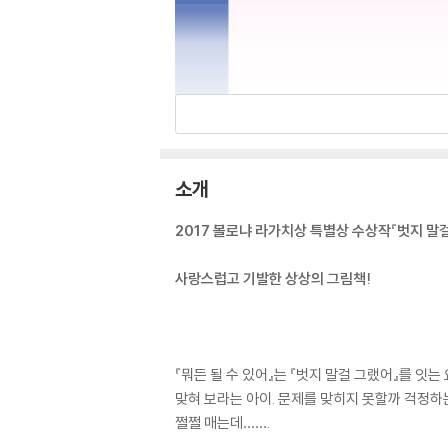
소개
2017 볼로냐 라가치상 특별상 수상작『벗지 말
사랑스럽고 기발한 상상의 그림책!
『뭐든 될 수 있어』는 『벗지 말걸 그랬어』를 
맞혀 보라는 아이. 문제를 맞히지 못할까 걱정하
쩔쩔 매는데…….