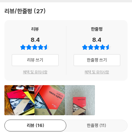
‘사회주의’만큼 적절한 표현이 없기 때문이다.”
리뷰/한줄평
27
불평등을 심화하고 자연자원을 고갈하는 오늘날 자본주의의 한계에 대해
서는 많은 이들이 동의한다. 하지만 왜 변화가 충분히, 그리고 필요한 만큼
리뷰
한줄평
의 속도로 일어나지 않는가? 피케티는 그 이유를 명확한 대안이 제시되지
8.4
8.4
못하는 것에 있다고 지적한다. 또한 자신은 90년대 사회주의의 몰락을 목
도하고 사회주의의 유혹을 받지 않은 세대임에도 불구하고 세계의 불평등
과 부의 분배에 대해 연구해온 학자로서 ‘사회주의’라는 용어만큼 자본주
리뷰 쓰기
한줄평 쓰기
의에 대한 대안을 충분히 포괄하는 표현이 없다고 말한다. 트럼프의 흥망,
프랑스 마크롱 정부의 탄생, 브렉시트의 배경과 영향, 성별·사회계층·인종
혜택 및 유의사항
혜택 및 유의사항
등 세계 곳곳에서 격돌하는 정체성 갈등, 코로나 팬데믹으로 인한 국가부
채의 증대에 이르기까지 다양한 현안을 파고드는 피케티의 펜촉은 생동하
는 실천가로서의 면모를 있는 그대로 드러내준다.
권력과 자산의 순환을 현실화하는 ‘최소자산’ 제도
자산불평등을 개선할 조세정의의 실현 촉구
최고 소득층의 자본은 그 증식 속도가 점점 빨라지고 있으며, 유럽과 미국,
리뷰
16
한줄평
11
중국, 일본 등 세계 각국의 경제 지표는 부의 양극화가 더욱 심해지고 있음