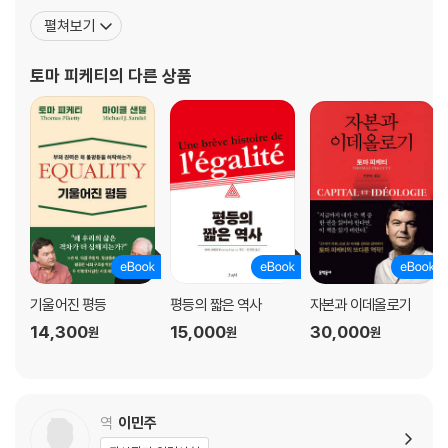
부유세 폐지는 역사에 남을 실수
제시한 책 《21세기 자본》으로 전 세계 경제학계의 찬사를 받으며 ‘21
펼쳐보기
2018년 예산, 청년을 희생시키다
세기의 마르크스’로 불렸다. 2013년에는 유럽 경제 연구에 탁월한 기
카탈루냐 신드롬
여를 한 45세 이하 경제학자에게 수여하는 이리외 얀손 상을 받았다.
토마 피케티
의 다른 상품
같은 편에 선 트럼프와 마크롱
대표저서로 《21세기 자본》, 《자본과 이데올로기
유럽의 해, 2018년
파르쿠르쉽, 여전히 개선의 여지가 있다
유럽 연합 내의 연합을 위해
러시아에서의 자본이란?
68년 5월과 불평등
‘사회이전을 위한 연합’이라는 착각
유럽, 이민자들 그리고 무역
이탈리아의 악몽, 사회토착주의
브라질, 위협받는 제1공화국
기울어진 평등
평등의 짧은 역사
자본과 이데올로기
〈르몽드〉와 억만장자들
14,300
15,000
30,000
원
원
원
3장 사랑한다면 이제 바꿔야 할 때다_ 2018~2021년
유럽 민주화를 위한 선언문
‘노란조끼’와 조세정의
역
이민주
1789년, 부채의 귀환