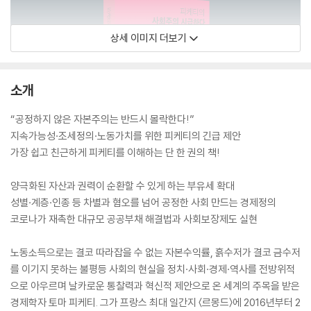
상세 이미지 더보기
소개
“공정하지 않은 자본주의는 반드시 몰락한다!”
지속가능성·조세정의·노동가치를 위한 피케티의 긴급 제안
가장 쉽고 친근하게 피케티를 이해하는 단 한 권의 책!
양극화된 자산과 권력이 순환할 수 있게 하는 부유세 확대
성별·계층·인종 등 차별과 혐오를 넘어 공정한 사회 만드는 경제정의
코로나가 재촉한 대규모 공공부채 해결법과 사회보장제도 실현
노동소득으로는 결코 따라잡을 수 없는 자본수익률, 흙수저가 결코 금수저
를 이기지 못하는 불평등 사회의 현실을 정치·사회·경제·역사를 전방위적
으로 아우르며 날카로운 통찰력과 혁신적 제안으로 온 세계의 주목을 받은
경제학자 토마 피케티. 그가 프랑스 최대 일간지 〈르몽드〉에 2016년부터 2