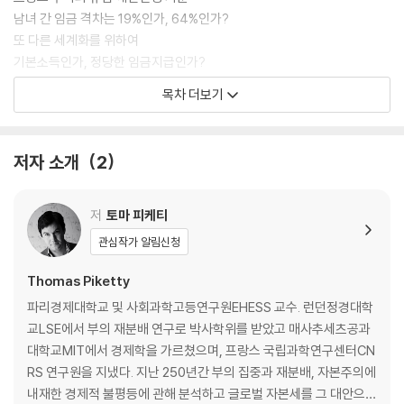
남녀 간 임금 격차는 19%인가, 64%인가?
또 다른 세계화를 위하여
기본소득인가, 정당한 임금지급인가?
앤서니 B. 앳킨슨 교수를 추모하며
목차 더보기
프랑스와 독일의 생산성에 대하여
포퓰리즘 만세!
민주적인 유로존 정부 구성을 위해
저자 소개
2
중국 내 불평등에 대해
유로존 의회는 어떤 형태를 갖출 것인가?
공공자본, 민간자본
저
토마 피케티
관심작가 알림신청
2장 어떠한 개혁이 필요한가? 2017~2018년
프랑스의 불평등에 대하여
Thomas Piketty
프랑스에는 어떠한 개혁이 필요한가?
파리경제대학교 및 사회과학고등연구원EHESS 교수. 런던정경대학
레이건의 10제곱
교LSE에서 부의 재분배 연구로 박사학위를 받았고 매사추세츠공과
LRM 의원들이여, 결단력을 보여라!
대학교MIT에서 경제학을 가르쳤으며, 프랑스 국립과학연구센터CN
CICE라는 코미디
RS 연구원을 지냈다. 지난 250년간 부의 집중과 재분배, 자본주의에
자본의 법칙 다시 생각하기
내재한 경제적 불평등에 관해 분석하고 글로벌 자본세를 그 대안으로