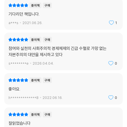
종이책
구매
한다. 국가가 이러한 차별 행위에 제재를 가하고 사회가 구조적으로 경제
정의를 실현해야 비로소 정체성 갈등도 해소될 수 있다는 것이다.
기다리던 책입니다.
a***s
2021.06.26.
1
언론의 독립성, 새로운 모습의 세계주의, 코로나 이후의 경제 …
21세기 한국과 세계에 던지는 지속가능하고 공정한 사회에 대한 화두
이외에도 피케티는 자본으로부터 언론이 독립성을 유지하는 방법, 코로나
종이책
구매
이후 산더미처럼 불어난 국가부채 문제, 인종갈등과 난민문제에 매몰되지
참여와 실천의 사회주의적 경제체제의 긴급 수혈로 가망 없는
않은 새로운 모습의 세계주의의 필요성을 언급하며 이에 대한 실제적인 방
자본주의의 대안을 제시하고 있다
법을 제시한다. 또한 과거 각종 관세 철폐를 통해 자유무역만을 지향하는
s********e
2026.04.04.
0
경제협약의 구시대적 관점에도 일침을 가하며, 파리기후협정만 체결해놓
은 채 정작 이 협정의 목표를 달성하는 것에 대해서는 전혀 염두에 두고 있
종이책
구매
지 않은 세계 각국의 행태에 대해서도 매섭게 비난한다. 또한 사회 양극화
의 근본 원인인 조세불평등이나 거대 기업의 조세회피와 같은 세태에는 쉽
좋아요.
게 체념하면서 이민자들과 난민에게만 화살을 돌리는 행태의 부당함을 지
h*************8
2022.06.16.
0
적하며, 결국 새로운 모습의 세계주의가 필요함을 주장한다.
이처럼 다양한 국제 현안들에 관한 피케티의 논점들을 따라가다 보면, 오
늘날 한국 사회가 직면한 여러 복잡하고 다양한 문제들이 결코 한국에만
종이책
구매
해당되는 고질적인 것이 아님을 알 수 있음은 물론, 이러한 문제들을 바라
잘읽었습니다