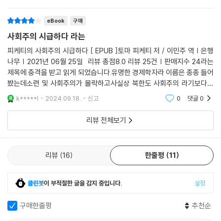
比較에 근거한 論證의 힘이다. 그는 情緒的
한다.
eBook
구매
성별·사회계층·인종문제의 차별과 혐오
사회주의 시급하다 라는
한국은 물론 전 세계를 집어삼킨 정체성 갈등 해소법은?
피케티의 사회주의 시급하다 [ EPUB ]토마 피케티 저 / 이민주 역 | 은행
피케티는 자신이 꿈꾸는 정의로운 사회란 교육·보건·주거·환경 등의 기본
나무 | 2021년 06월 25일 리뷰 총점8.0 리뷰 25건 | 판매지수 24라는
재화에 모든 이들이 공정하게 접근할 수 있고 이를 통해 경제활동에 온전
제목에 충격을 받고 읽게 되었습니다.유명한 경제학자라 이름은 종종 들어
하게 참여할 수 있는 사회라고 말하면서, 물론 이것이 단지 금전적인 보조
봤는데소련 및 사회주의가 몰락하고사실상 북한도 사회주의 라기보다핵
만으로 이루어지지는 않는다고 이야기한다. 그럼에도 불구하고 갈수록 심
경제주의로 돌아가는 현 사회에이런 제목으로 출간된 저서가 있을 거라곤
k*****l
2024.09.18.
신고
0
댓글
0
화되는 사회 곳곳의 갈등을 해결하는 데 있어 기본자산제가 중요한 밑바탕
생각 못했어요.
이 될 수 있다고 말한다.
리뷰 전체보기
지금 세계는 차별과 혐오로 극심한 갈등을 겪고 있다. 대표적으로 남녀 간
차별의 문제에 있어 임금의 차이는 단순히 수치적 비교만으로는 그 격차를
설명할 수 없다고 지적한다. 남녀 간 임금 차이를 단순 비교한 수치에는 여
리뷰
16
한줄평
11
성들이 애초에 남성들과 동등한 직업의 기회 자체를 갖지 못하는 것이 반
영되어 있지 않을뿐더러 이는 은퇴 후 연금의 차이로도 이어지기 때문이
클린봇
이 부적절한 글을 감지 중입니다.
설정
다. 이밖에도 민족·출신배경·종교·문화 등등 정체성을 기반으로 한 수많은
종류의 차별과 혐오가 유럽과 미국, 아시아 등 세계 곳곳에서 격돌하고 있
구매한줄평
추천순
다. 피케티는 이처럼 출구를 찾을 수 없을 만큼 심화된 정체성 갈등의 근본
원인은 바로 경제 문제에 관한 논의가 이루어지지 않았기 때문이라고 지적