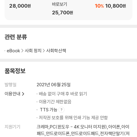
바로보기
28,000
10
10,800
%
전 세계 불평등 현황: 우리는 어디에 와 있나?
원
원
25,700
원
미국의 우상이 몰락하다
차별에 맞서 싸우기, 인종주의 측정하기
관련 분류
eBook
사회 정치
사회학산책
품목정보
발행일
2021년 06월 25일
이용안내
배송 없이 구매 후 바로 읽기
이용기간 제한없음
TTS 가능
저작권 보호를 위해 인쇄 기능 제공 안함
지원기기
크레마,PC(윈도우 - 4K 모니터 미지원),아이폰,아이
패드,안드로이드폰,안드로이드패드,전자책단말기(저