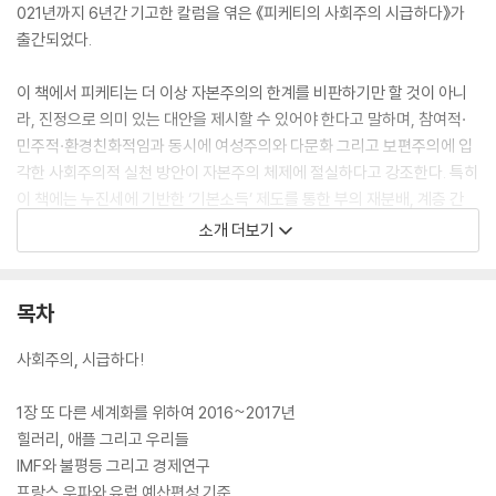
021년까지 6년간 기고한 칼럼을 엮은 《피케티의 사회주의 시급하다》가
출간되었다.
이 책에서 피케티는 더 이상 자본주의의 한계를 비판하기만 할 것이 아니
라, 진정으로 의미 있는 대안을 제시할 수 있어야 한다고 말하며, 참여적·
민주적·환경친화적임과 동시에 여성주의와 다문화 그리고 보편주의에 입
각한 사회주의적 실천 방안이 자본주의 체제에 절실하다고 강조한다. 특히
이 책에는 누진세에 기반한 ‘기본소득’ 제도를 통한 부의 재분배, 계층 간
사다리를 이어주는 교육의 평등화, 차별과 혐오에 휘둘리지 않는 새로운
소개 더보기
모습의 세계화, 코로나로 인한 공공부채 문제와 세계경제를 되살릴 방안
등 이론가의 틀 안에 갇혀 있기를 거부하는 열정적 활동가로서의 피케티의
면모가 각 시기별 국제적·정치사회적 현안들과 함께 생생하게 드러나 있
목차
다. 이 책을 통해 피케티의 이론이 정립되어 가는 과정을 확인할 수 있음은
물론, 다소 방대하고 복잡했던 기존 저서들의 무게에서 벗어나 한결 쉽고
사회주의, 시급하다!
친근하게 피케티 사상에 입문할 수 있다.
1장 또 다른 세계화를 위하여 2016~2017년
힐러리, 애플 그리고 우리들
IMF와 불평등 그리고 경제연구
프랑스 우파와 유럽 예산편성 기준