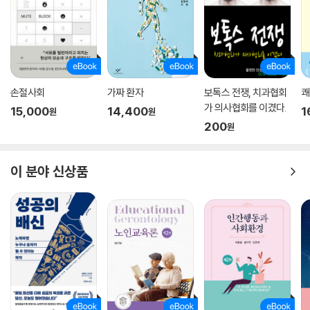
손절사회
가짜 환자
보톡스 전쟁, 치과협회
쾌
가 의사협회를 이겼다.
15,000
14,400
1
원
원
200
원
이 분야 신상품