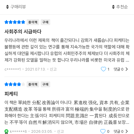
을 객관적으로 증명해주고 있다. 이에 피케티는 조세정의가 그 무엇보다
구매리뷰
추천순
중요한 시대임에도 불구하고 시대를 역행하는 사회정치와 위정자들의 세
태를 소리 높여 비판한다. 특히 누진세를 축소하는 반면 교육 예산은 물가
종이책
구매
상승률 정도 확대하는 것에 그친 프랑스 교육 정책은 시대를 역행하고 있
다고 지적하며, 역사적으로 국가의 노동생산성의 향상은 결국 교육에 대한
사회주의 시급하다
투자 덕분이었음을 누차 강조한다. 교육에서의 불평등은 곧 사회계층 간
우리나라에서 이런 제목의 책이 출간되다니 감회가 새롭습니다.피케티는
사다리를 무너뜨리는 식으로 영향을 미치고 있으며 결국 이 문제를 해결하
불평등에 관한 깊이 있는 연구를 통해 지속가능한 국가의 역할에 대해 확
기 위해서는 부유세와 같이 사회 곳곳에서 권력과 자산의 순환을 가속화하
실하게 대안을 제시합니다.유럽의 사회민주주의 체제보다 더 사회주의 체
는 제도가 특히 적극 시행되어야 한다고 역설한다.
제가 강화된 모델을 말하는 듯 합니다.우리나라를 비롯한 미국과 유럽 국
피케티는 전 세계의 부를 소유하고 있는 거대 기업 및 최상위 소득층이 자
가들은 자본주의, 능력주의를 최고의 가치인 양 숭배했습니다. 그러나 그
c******1
2021.07.13.
신고
1
댓글
0
것들이 다른 사람들을
신들의 노력과 능력으로 부를 일구었다고 생각하겠지만 그들은 단지 애초
에 소유권이 존재하지도 않았던 자연자원과 인적자원을 운 좋게 선점한 행
종이책
구매
운을 가졌던 것일 뿐, 일정 수준을 넘는 거대 자산은 일시적이고 순환적인
피케티
것으로 만들어야 한다고 주장한다. 그는 자산세와 상속세 등 누진세 제도
를 강화해 80∼90% 정도의 최고 층위 부유세를 통해 전 국민에게 ‘최소자
이 책은 單純한 分配 改善論이 아니다. 累進稅 强化, 資本 共有, 企業
支配構造 改革 等을 통해 所得과 富의 極端的 集中을 制度的으로 완
산’을 지급할 것을 제안한다. 또한 피케티는 많은 이들이 이러한 세제개혁
화해야 한다는 主張이다. 피케티의 問題意識은 一貫된다. 成長만으로
이 주요 기업의 자국 이탈 현상을 초래할 것이라는 우려에 대해 반박하면
는 不平等이 自然히 解消되지 않으며, 市場은 自律的 正義를 보장하
서 실제 역사적 사례를 살펴보면 그러한 우려스러운 상황은 결코 일어난
지 않는다는 冷徹한 事實認識이다.長點은 방대한 統計資料와 歷史的
적 없으며 도리어 그들의 자산이 훨씬 빠른 속도로 불어나고 있다고 주장
k******6
2026.03.05.
신고
0
댓글
0