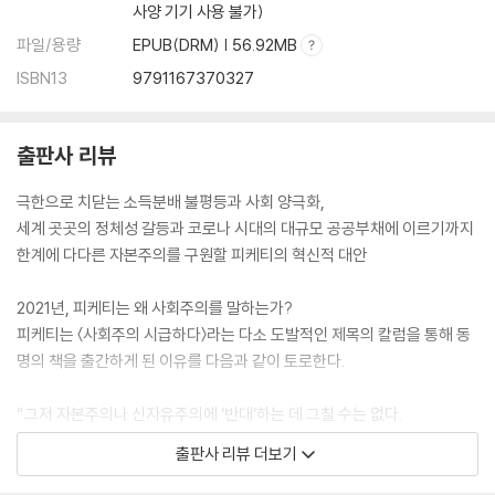
사양 기기 사용 불가)
파일/용량
EPUB(DRM) | 56.92MB
ISBN13
9791167370327
출판사 리뷰
극한으로 치닫는 소득분배 불평등과 사회 양극화,
세계 곳곳의 정체성 갈등과 코로나 시대의 대규모 공공부채에 이르기까지
한계에 다다른 자본주의를 구원할 피케티의 혁신적 대안
2021년, 피케티는 왜 사회주의를 말하는가?
피케티는 〈사회주의 시급하다〉라는 다소 도발적인 제목의 칼럼을 통해 동
명의 책을 출간하게 된 이유를 다음과 같이 토로한다.
“그저 자본주의나 신자유주의에 ‘반대’하는 데 그칠 수는 없다.
그렇다면 어떤 체제에 ‘찬성’하는지를 보여주어야 한다.
출판사 리뷰 더보기
나는 사회주의라는 말을 재활용할 수 있다고 믿는다.
자본주의에 대한 대안으로 제시할 경제체계를 일컫는 말로