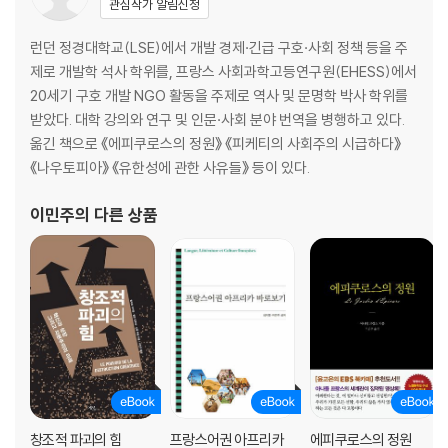
관심작가 알림신청
미국의 부유세
유럽을 사랑한다면 바꿀 때다
런던 정경대학교(LSE)에서 개발 경제·긴급 구호·사회 정책 등을 주
인도의 기본소득 공약
제로 개발학 석사 학위를, 프랑스 사회과학고등연구원(EHESS)에서
유럽의 계급 분열
20세기 구호 개발 NGO 활동을 주제로 역사 및 문명학 박사 학위를
중도파 환경주의라는 착각
받았다. 대학 강의와 연구 및 인문·사회 분야 번역을 병행하고 있다.
통화공급이 우리를 구할 것인가?
옮긴 책으로 《에피쿠로스의 정원》 《피케티의 사회주의 시급하다》
공정한 퇴직 연금이란 무엇인가?
《나우토피아》 《유한성에 관한 사유들》 등이 있다.
순환경제를 옹호하며
경제정의를 통해 정체성 갈등에서 벗어나자
이민주
의 다른 상품
다양한 방식의 보편연금제가 가능하다
환경문제에 이어 불평등에 대한 현실부정
국가자유주의에 맞서는 사회적 연방주의
유럽 조세정의 실현을 위한 둘도 없는 기회
미국 민주주의의 구원 타자 샌더스
최악의 사태 피하기
녹색화폐의 시대
인종주의에 맞서다, 역사를 바로 세우다
국제주의의 재건
창조적 파괴의 힘
프랑스어권 아프리카
에피쿠로스의 정원
코로나 시대 부채를 어떻게 해결해야 하는가?