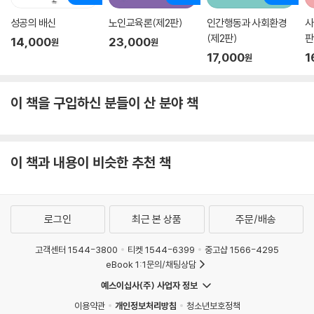
성공의 배신
노인교육론(제2판)
인간행동과 사회환경
사
(제2판)
판
14,000
23,000
원
원
17,000
1
원
이 책을 구입하신 분들이 산 분야 책
이 책과 내용이 비슷한 추천 책
로그인
최근 본 상품
주문/배송
고객센터 1544-3800
티켓 1544-6399
중고샵 1566-4295
eBook 1:1문의/채팅상담
예스이십사(주) 사업자 정보
이용약관
개인정보처리방침
청소년보호정책