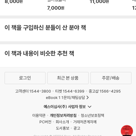
8,000
11,000
원
원
7,000
1
원
이 책을 구입하신 분들이 산 분야 책
이 책과 내용이 비슷한 추천 책
로그인
최근 본 상품
주문/배송
고객센터 1544-3800
티켓 1544-6399
중고샵 1566-4295
eBook 1:1문의/채팅상담
예스이십사(주) 사업자 정보
이용약관
개인정보처리방침
청소년보호정책
PC버전
회사소개
거래처관계자께
도서홍보
광고