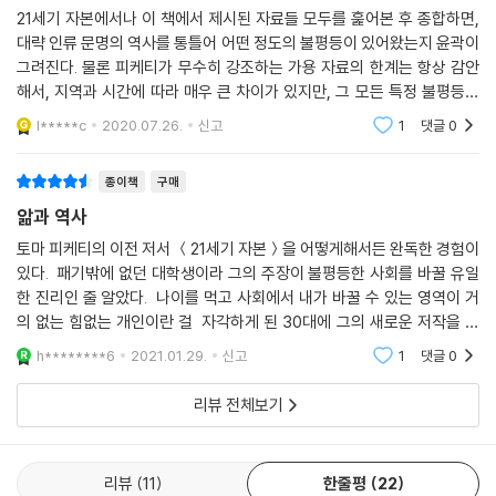
처럼 다룬 한계를 지녔다고 자평하는 피케티는 『자본과 이데올로기』에서
21세기 자본에서나 이 책에서 제시된 자료들 모두를 훑어본 후 종합하면,
이를 정면에서 다루고자 한다. 따라서 이 책이 보여주고자 하는 것은 불평
대략 인류 문명의 역사를 통틀어 어떤 정도의 불평등이 있어왔는지 윤곽이
등이 경제 논리에 의한 필연이 아니며, 사회의 지배이데올로기와 정치적
그려진다. 물론 피케티가 무수히 강조하는 가용 자료의 한계는 항상 감안
세력균형에 따라 형태를 달리해 진화해왔다는 점이다.
해서, 지역과 시간에 따라 매우 큰 차이가 있지만, 그 모든 특정 불평등한
상황을 지수로 변환하고 인구?기간의 가중치를 곱해 계산하는 식으로 해
l*****c
2020.07.26.
신고
1
댓글
0
서 전체 역사의
책의 1부는 사회적 불평등과 그 정당화의 기원을 다룬다. 특히 근대 이전의
전사(귀족)-사제(지식인)-제3신분(노동자와 농민)으로 이루어진 삼기
종이책
구매
능적 신분사회가 프랑스혁명이라는 단절을 경유해 19세기 서유럽에서 만
앎과 역사
개한 소유자사회로 전환되는 과정을 기술한다. 2부는 유럽 열강의 제국적
식민주의를 통해 한 사회의 불평등이 그 내부와 외부를 가로지르며 전개되
토마 피케티의 이전 저서 ＜21세기 자본＞을 어떻게해서든 완독한 경험이
있다. 패기밖에 없던 대학생이라 그의 주장이 불평등한 사회를 바꿀 유일
는 모습을 기술하는데, 특히 식민지배의 종언에서 유럽 국가들이 가장 공
한 진리인 줄 알았다. 나이를 먹고 사회에서 내가 바꿀 수 있는 영역이 거
을 들인 것이 식민지 피지배 노예들에 대한 배상이 아니라, 유럽인 노예소
의 없는 힘없는 개인이란 걸 자각하게 된 30대에 그의 새로운 저작을 읽
유자들에 대한 배상이었다는 점을 강조한다. ‘사적소유’가 불가침의 신성
는다. 아마도 예전으로 돌아가 이 책을 읽었다면 많이 실망했을 것 같다.
한 권리로 완성되는 데는 정치체제와 소유체제가 불가분의 관계로 부단히
h********6
2021.01.29.
신고
1
댓글
0
문제제기
연결되어온 역사적 과정이 놓여 있다는 것이다.
리뷰 전체보기
브라만 좌파와 상인 우파: 부의 대물림과 교육 불평등의 심화가 불러온 정
당정치 형태
리뷰
11
한줄평
22