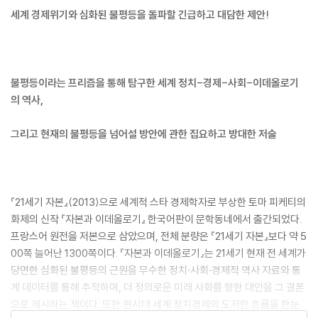
세계 경제위기와 심화된 불평등을 돌파할 긴급하고 대담한 제안!
불평등이라는 프리즘을 통해 탐구한 세계 정치-경제-사회-이데올로기
의 역사,
그리고 현재의 불평등을 넘어설 방안에 관한 집요하고 방대한 저술
『21세기 자본』(2013)으로 세계적 스타 경제학자로 부상한 토마 피케티의
화제의 신작 『자본과 이데올로기』 한국어판이 문학동네에서 출간되었다.
프랑스어 원전을 저본으로 삼았으며, 전체 분량은 『21세기 자본』보다 약 5
00쪽 늘어난 1300쪽이다. 『자본과 이데올로기』는 21세기 현재 전 세계가
당면한 심화된 불평등의 근원을 무수한 정치·사회·경제적 역사 자료와 통
계 데이터를 통해 추적하며, 더 정의로운 미래 사회를 향한 대안을 그 결론
으로 제시하는 책이다. 또한 현시대 세계 정치경제의 도저한 흐름을 한눈