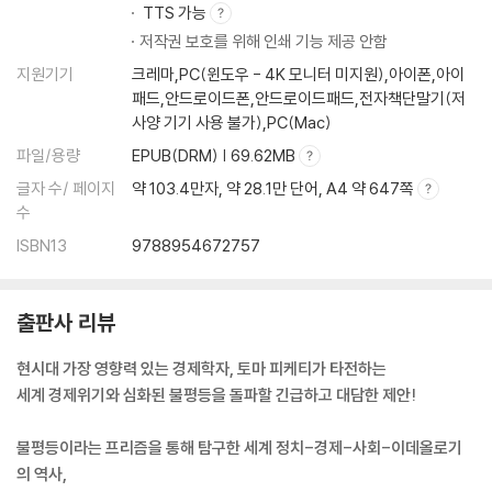
TTS 가능
저작권 보호를 위해 인쇄 기능 제공 안함
지원기기
크레마,PC(윈도우 - 4K 모니터 미지원),아이폰,아이
패드,안드로이드폰,안드로이드패드,전자책단말기(저
사양 기기 사용 불가),PC(Mac)
파일/용량
EPUB(DRM) | 69.62MB
글자 수/ 페이지
약 103.4만자, 약 28.1만 단어, A4 약 647쪽
수
ISBN13
9788954672757
출판사 리뷰
현시대 가장 영향력 있는 경제학자, 토마 피케티가 타전하는
세계 경제위기와 심화된 불평등을 돌파할 긴급하고 대담한 제안!
불평등이라는 프리즘을 통해 탐구한 세계 정치-경제-사회-이데올로기
의 역사,