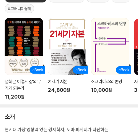
#그러니까경제
철학은 어떻게 삶의 무
21세기 자본
소크라테스의 변명
자
기가 되는가
24,800
10,000
3
원
원
11,200
원
소개
현시대 가장 영향력 있는 경제학자, 토마 피케티가 타전하는