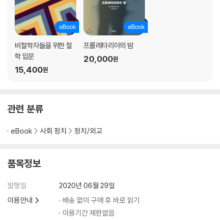
비철학자들을 위한 철
프롤레타리아의 밤
학 입문
20,000
원
15,400
원
관련 분류
eBook
사회 정치
정치/외교
품목정보
발행일
2020년 06월 29일
이용안내
배송 없이 구매 후 바로 읽기
이용기간 제한없음