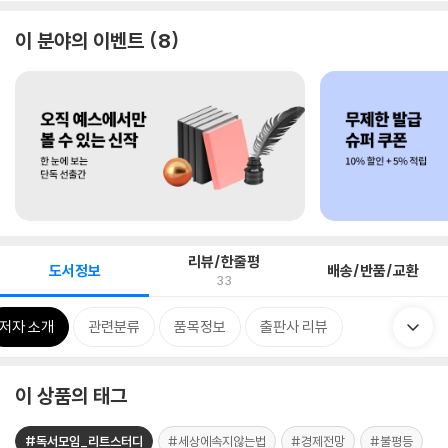
이 분야의 이벤트
8
리뷰/한줄평
도서정보
배송/반품/교환
33
저자 소개
관련분류
품목정보
출판사 리뷰
이 상품의 태그
#독서모임_리트스터디
#세상에속지않는법
#경제전망
#불평등