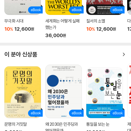
다. _본문 1043쪽
이러한 소유의 확산에 더해 국경·이민·민족·종교 등(경계)을 둘러싼 균열
무극화 시대
세계화는 어떻게 실패
질서의 소멸
다
과 이로 인한 비극들을 평등주의적 연대로 묶어내는 안으로 제시되는 것이
했는가
10
12,600
10
12,600
1
%
%
원
원
사회연방주의다. 피케티가 제시하는 사회연방주의는 자본에 대한 초민족
36,000
원
적인 규제 및 개입을 발전시키지 못하고 외려 학력 엘리트에 준거하면서
자산 엘리트와 타협하는 유럽 사민당-미국 민주당 계열의 좌파에 대한 비
이 분야 신상품
판과 반성에 근거하여, 인민계급의 물질적 이익을 옹호함과 동시에 이런
방향을 초민족적인 연방제의 형태로 구현해야 한다는 전망을 집약하고 있
다. 이는 특히 극우파에 의해 구현될 수 있는 사회토착주의에 대한 좌파의
전략적 대응 방향일 수 있다. 인민계급의 균열과 지배세력의 연합이 세계
경제와 맞물려 불평등을 증폭시키는 현상황에 대한 토마 피케티의 진단은
정치와 경제가 서로 떼려야 뗄 수 없는 관계임을 새삼 환기시켜준다. 정치
와 경제, 혹은 자본과 이데올로기가 뒤얽힌 과거와 현재 그리고 미래를 그
려보는 일은 사회과학 본연의 과제이기도 하다.
문명의 거짓말
왜 2030은 민주당과
통일을 보는 눈
제
멀어졌을까
대