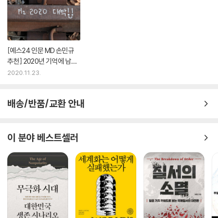
부의 대물림과 초집중을 해소할 방안은 무엇일까. 이 책 4부의 마지막 17
장은 이러한 물음에 대한 피케티의 답과 그가 제창하는 참여사회주의의 실
현에 관한 일종의 사고실험을 담고 있다. 열린 토론을 전제하며 피케티가
제시하는 몇 가지 중 핵심적인 안은 ‘사회적 일시소유’와 사회연방주의다.
[예스24 인문 MD 손민규
사회적 일시소유는 재산세나 토지세 같은 사적소유에 부과되는 모든 세금
추천] 2020년 기억에 남는
을 누진소유세로 통합하여 개별적인 부의 대물림을 막고 사회적 상속을 실
인문 교양 4권
2020.11.23.
현하기 위해 ‘사회적 관계로서의 사적소유’ 개념을 전면화하자는 방안이
다. 누진소유세는 유럽 성인 평균자산의 60%에 해당하는 12만 유로(약 1
억 6000만 원)를 25세가 되는 청년에게 지급될 자본의 재원으로 예시된
배송/반품/교환 안내
다.
누진소유세가 구현하는 일시소유 개념은, 이미 20세기에 실험된 누진상
이 분야 베스트셀러
속세와 누진소득세에 내포된 일시소유 형태와 연장선에 있다. 일반적으로
이러한 제도적 조치들은 소유가 사회적 관계이며 따라서 규제되어야 한다
는 관점에 기초해 있다. (…) 재화의 축적은 언제나 사회적 과정의 결실이
며, 이는 공적기간체계(특히 법·조세·교육 제도), 사회적 분업, 수세기 동
안 인류가 쌓아온 지식에 의존한다. 이러한 조건들에서 철저히 그 논리대
로라면, 막대한 자산을 쌓아온 사람들은 그 일부를 공동체에 매년 되돌려
줘야 하고, 그렇게 함으로써 소유는 더이상 영구적이지 않고 일시적이 된