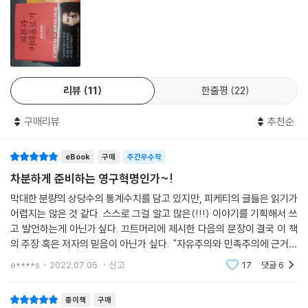
위기, 트럼프로 상징되는 미국식 토착주의, 러시아와 중국의 초중앙집중
적 과두지배와 이들이 자본주의와 결탁한 모종의 방식, 인도와 브라질의
더 나은 민주사회로의 진화가능성, 공산주의 몰락 이후 혼탁해진 동유럽
국가들의 정치경제 등에 대한 방대한 서술은, 현재의 시점에서 과거와 미
래를 역동적으로 오가는 최대치의 사회과학적 역량과 스케일을 보여준다.
리뷰
11
한줄평
22
역사 속 존재하는 모든 사회는 저마다의 불평등을 정당화해왔다:
구매리뷰
추천순
역사적 불평등과 20세기의 뉴딜과 누진세, 그리고 21세기의 신소유주의
eBook
구매
주간우수작
『21세기 자본』이 자본주의에 내재한 불평등의 경제적 동역학을 분석한 책
이라면, 『자본과 이데올로기』는 사회의 불평등을 정당화 혹은 ‘자연화’하
차분하게 준비하는 영구혁명인가~!
는 정치적-이데올로기적 동역학을 분석한다. 이를 위해 피케티는 ‘불평등
막대한 분량의 상당수의 통계수치를 담고 있지만, 피케티의 글들은 읽기가
주의체제’와 ‘소유주의 이데올로기’라는 두 개의 핵심 개념을 축으로 역사
어렵지는 않은 것 같다. 스스로 그걸 알고 많은(!!!) 이야기를 기획해서 쓰
속 다양한 사회들을 역사 자료와 통계 데이터로써 종횡하는데, 이로써 그
고 발언하는게 아닌가 싶다. 끄트머리에 제시한 다음의 문장이 결국 이 책
가 궁극적으로 드러내고자 하는 바는 현대의 극단적인 부의 집중과 불평등
의 주장 혹은 저자의 믿음이 아닌가 싶다. "자유주의와 민족주의에 근거한
이 고정불변일 수 없다는 점이다.
이데올로기들의 예고된 파산에 직면하여, 진정한 국제주의적 참여사회주
e****s
2022.07.05.
신고
17
댓글
6
의의 발전만
피케티는 1980년대 이후 증대된 21세기의 불평등이 1차대전 발발 직전 최
종이책
구매
고조에 달했던 ‘벨에포크’ 시기(1880~1914년)의 불평등에 비견될 만큼