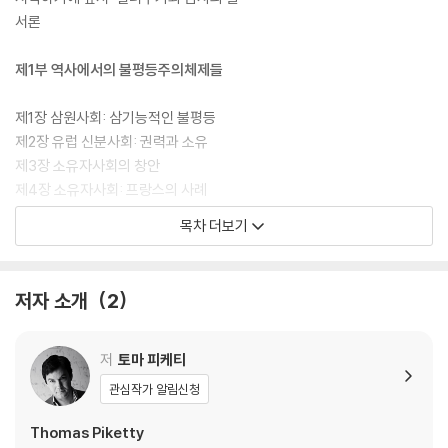
서론
제1부 역사에서의 불평등주의체제들
제1장 삼원사회: 삼기능적인 불평등
제2장 유럽 신분사회: 권력과 소유
제3장 소유자사회의 창안
제4장 소유자사회: 프랑스의 사례
제5장 소유자사회: 유럽의 궤적
목차 더보기
제2부 노예제사회와 식민사회
저자 소개
2
제6장 노예제사회: 극단적 불평등
제7장 식민사회: 다양성과 지배
제8장 삼원사회와 식민주의: 인도의 사례
저
토마 피케티
제9장 삼원사회와 식민주의: 유라시아의 궤도
관심작가 알림신청
제3부 20세기의 거대한 전환
Thomas Piketty