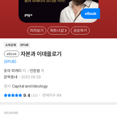
미리보기
파트너샵
공유하기
소득공제
EPUB
자본과 이데올로기
eBook
EPUB
토마 피케티
저
안준범
역
문학동네
2020.06.29.
원서
Capital and Ideology
9.4
판매지수
84
33
30,000
원