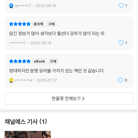
w*****7
2020.06.16.
1
‘브라만 좌파’는 학력·지식·인적자본의 축적을 지향한다. ‘상인 우파’는 무
엇보다도 화폐·금융자본의 축적에 의거한다. 이들이 특정 지점에서 분쟁을
겪을 수도 있다. ‘브라만 좌파’는 예컨대 고등학교, 그랑제콜, 그들이 애착
종이책
구매
을 갖는 문예제도에 재원을 조달하기 위해, ‘상인 우파’보다는 좀더 높은 세
담긴 정보가 많아 생각보다 훨씬더 공부가 많이 되는 듯.
금을 선호할 수 있다. 하지만 두 진영 모두 현행 경제체계와, 경제·금융 엘
r******7
2020.06.16.
1
리트에게만큼이나 지식인 엘리트에게도 사실상 매우 큰 이득이 되는 현재
의 세계화 양상에 대한 강한 애착심을 공유한다. (…) ‘브라만 좌파’와 ‘상인
우파’는 사실상 통치 정당성의 두 형태를 구현한다. 이 다중엘리트체계는,
eBook
구매
지식인 엘리트와 전사 엘리트의 역할 분할에 근거한 오래된 삼기능사회의
방대하지만 분명 읽어볼 가치가 있는 책인 것 같습니다
심층적인 논리로의 일종의 회귀를 나타낸다. 다만 차이는 전사 엘리트가
c******e
2025.01.17.
0
(재화와 안전이 이제는 중앙집권국가에 의해 보장된다는 사실로 인해) 상
인 엘리트로 대체되었다는 것이다. ‘브라만 좌파’와 ‘상인 우파’가 교대로
집권하거나 또는 차라리 상이한 엘리트들을 결집시키는 연합의 틀로 함께
한줄평 전체보기
통치할 수도 있다. _본문 831~832쪽
정의로운 소유와 영구적인 부의 재분배를 위하여: 사회연방주의와 보편적
채널예스 기사
1
자본지원