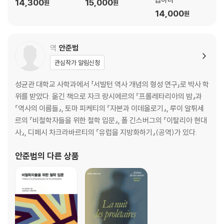
14,300
15,000
원
원
14,000
원
역
안준범
관심작가 알림신청
성균관 대학교 사학과에서 「서발턴 역사 개념의 형성 연구」로 박사 학
위를 받았다. 옮긴 책으로 자크 랑시에르의 『프롤레타리아의 밤』과
『역사의 이름들』, 토마 피케티의 『자본과 이데올로기』, 루이 알튀세
르의 『비철학자들을 위한 철학 입문』, 폴 긴스버그의 『이탈리아 현대
사』, 디페시 차크라바르티의 『유럽을 지방화하기』(공역)가 있다.
안준범
의 다른 상품