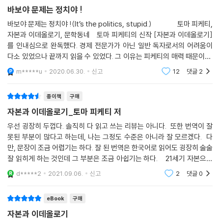
바보야 문제는 정치야 !
심화되어가고 있으며, 공동선을 명분으로 정당화되기가 곤란한 지경에 이
르렀다고 본다. 즉 뉴딜정책과 소득과 자산에 대한 강력한 누진세가 불평
바보야 문제는 정치야 !(It’s the politics, stupid.) 토마 피케티,
자본과 이데올로기, 문학동네 토마 피케티의 신작 [자본과 이데올로기]
등을 완화하고 경제적 번영을 이끌었던 20세기 중반 이후, 레이건과 대처
를 인내심으로 완독했다. 경제 전문가가 아닌 일반 독자로서의 어려움이
로 상징되는 ‘보수혁명’을 거쳐 사적소유에 대한 절대적 신성화를 기반으
다소 있었으나 끝까지 읽을 수 있었다. 그 이유는 피케티의 매력 때문이다.
로 한 소유주의 이데올로기가 다시금 강력하게 부상했다는 것이다. 그러나
우선 피케티는 명료하고 단순하게 책을 썼고, 그가 말하고자 하는 논제를
역사는 선형적이지 않을지언정 인류의 진보를 향해 진전되어왔다. 피케티
m*****u
2020.06.30.
신고
12
댓글
2
정확
는 한 사회의 불평등은 그 사회의 정치와 이데올로기를 통해 정당화되고
고착되기도 하지만, 사회를 다른 형태로 전환시키는 힘이기도 하다는 것을
종이책
구매
역사학적이고도 경제학적인 연구를 동원해 매우 실증적으로 증명하고 있
자본과 이데올로기_토마 피케티 저
다.
우선 굉장히 두껍다. 솔직히 다 읽고 쓰는 리뷰는 아니다. 또한 번역이 잘
못된 부분이 많다고 하는데, 나는 그정도 수준은 아니라 잘 모르겠다. 다
불평등은 이데올로기적이고 정치적이다: 사적소유의 신성화와 불평등의
만, 문장이 조금 어렵기는 하다. 잘 된 번역은 한국어로 읽어도 굉장히 술술
자연화
잘 읽히게 하는 것인데 그 부분은 조금 아쉽기는 하다. 21세기 자본으로
세계적 스타 경제학자로 떠오른 토마 피케티의 신작 자본과 이데올로기다.
d*****2
2021.09.06.
신고
2
댓글
0
피케티는 서문에서 “불평등은 경제적인 것도 기술공학적인 것도 아니다.
노동
오히려 이데올로기적이고 정치적인 것이다. 이것이 분명 이 책에 제시된
eBook
구매
역사 연구의 뚜렷한 결론이다”(19쪽)라고 밝히고 있다. 『21세기 자본』이
불평등과 재분배를 둘러싼 정치적-이데올로기적 진화를 일종의 블랙박스
자본과 이데올로기