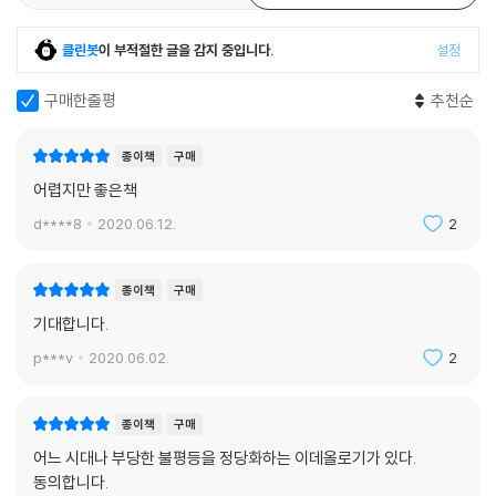
『자본과 이데올로기』는 20세기에 들어서면서 볼셰비키혁명과 양차대전,
유럽 사민주의사회의 출현을 거치며 세계의 불평등은 역사적으로 가장 완
클린봇
이 부적절한 글을 감지 중입니다.
설정
화된 형태를 띠게 되었으나, 냉전과 1980년대 이후 미국과 서유럽의 보수
우경화 및 소련과 공산주의의 몰락을 거치며 21세기에 불평등이 다시금 폭
구매한줄평
추천순
발적으로 증대하고 있다는 점을 계속해서 보여준다. 책의 3부와 4부는 금
융자본의 세계화와 초집중, 조세피난처로 상징되는 불투명성으로 인해 한
종이책
구매
국가 안에서는 물론 전 세계적으로도 재분배가 더욱 어려워지고 있는 현시
어렵지만 좋은책
대를 다룬다.
d****8
2020.06.12.
2
이에 대한 분석과 더불어 부의 불평등이 세대를 건너 대물림되며 더욱 집
중되는 현상, 유럽 사민주의 정치가 재분배를 향한 야망을 포기한 대가, 구
종이책
구매
舊공산국가 지배자들의 과두지배와 재정 불투명성, 엘리트 중심의 교육
기대합니다.
불평등으로 심화되는 소득 불평등 등 모든 것이 20세기 중반에 상대적 평
p***v
2020.06.02.
2
등을 실현했던 계급정치의 실종으로 귀결되었음을 보여준다. 과거 노동자
들의 정당이었던 좌파 정당이 고학력자들(고소득자들)의 정당으로 바뀌
어가고, 전통적인 상위 자산 보유자들의 정당인 보수 정당들이 사회토착주
종이책
구매
의를 통해 가난한 50%를 유인하게 되는 현재의 정당정치가 전 세계적 현
어느 시대나 부당한 불평등을 정당화하는 이데올로기가 있다.
상임을 증명하는 장들은 이 책의 백미다.
동의합니다.