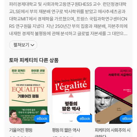
파리경제대학교 및 사회과학고등연구원EHESS 교수. 런던정경대학
제10장 소유자사회의 위기
교LSE에서 부의 재분배 연구로 박사학위를 받았고 매사추세츠공과
제11장 사민주의사회들: 미완의 평등
대학교MIT에서 경제학을 가르쳤으며, 프랑스 국립과학연구센터CN
제12장 공산주의사회와 포스트공산주의사회
RS 연구원을 지냈다. 지난 250년간 부의 집중과 재분배, 자본주의에
제13장 하이퍼자본주의: 현대성과 의고주의 사이에서
내재한 경제적 불평등에 관해 분석하고 글로벌 자본세를 그 대안으로
제시한 책 《21세기 자본》으로 전 세계 경제학계의 찬사를 받으며 ‘21
펼쳐보기
제4부 정치적 갈등의 차원들을 다시 사유하기
세기의 마르크스’로 불렸다. 2013년에는 유럽 경제 연구에 탁월한 기
여를 한 45세 이하 경제학자에게 수여하는 이리외 얀손 상을 받았다.
토마 피케티
의 다른 상품
제14장 경계와 소유: 평등의 건설
대표저서로 《21세기 자본》, 《자본과 이데올로기
제15장 브라만 좌파: 미국과 유럽의 새로운 균열
제16장 사회토착주의: 포스트식민적인 정체성주의의 덫
제17장 21세기 참여사회주의를 위한 요소들
결론
주
도표 및 표
세부 목차
기울어진 평등
평등의 짧은 역사
피케티의 사회주의 시
급하다