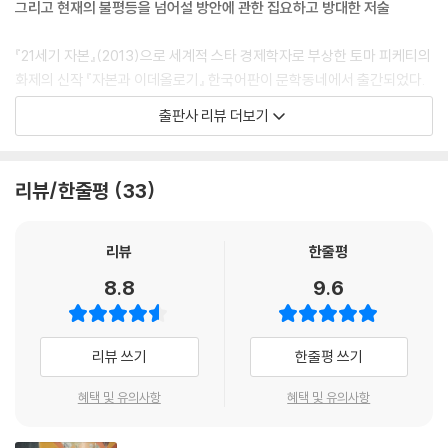
그리고 현재의 불평등을 넘어설 방안에 관한 집요하고 방대한 저술
『21세기 자본』(2013)으로 세계적 스타 경제학자로 부상한 토마 피케티의
화제의 신작 『자본과 이데올로기』 한국어판이 문학동네에서 출간되었다.
프랑스어 원전을 저본으로 삼았으며, 전체 분량은 『21세기 자본』보다 약 5
출판사 리뷰 더보기
00쪽 늘어난 1300쪽이다. 『자본과 이데올로기』는 21세기 현재 전 세계가
당면한 심화된 불평등의 근원을 무수한 정치·사회·경제적 역사 자료와 통
계 데이터를 통해 추적하며, 더 정의로운 미래 사회를 향한 대안을 그 결론
리뷰/한줄평
33
으로 제시하는 책이다. 또한 현시대 세계 정치경제의 도저한 흐름을 한눈
에 읽을 수 있는 탁월한 사회과학 분석서이기도 하다. 경제학자 이정우는
해제에서 “이 책을 다 읽고 덮으면서 드는 생각은 문사철의 위력이다. 보통
리뷰
한줄평
경제학자들의 전문적 기술적 저서에서는 도저히 찾아볼 수 없는 역사적 통
8.8
9.6
찰력을 이 책은 독자에게 선사한다”고 평했다.
한 사회 내부 혹은 국가 간 정치적-이데올로기적 갈등과 이것이 (세계)경
리뷰 쓰기
한줄평 쓰기
제에 미치는 영향, 역으로 경제가 사회의 정치적-이데올로기적 구조에 작
용하는 힘을 놀라울 정도로 세밀하게 묘파해나가는 이 책은, 현재 우리가
혜택 및 유의사항
혜택 및 유의사항
속한 체제와 역사가 보다 평등한 쪽으로 진화할 수 있는 다양한 궤적과 그
분기들의 가능성을 각 장에서 타진해보고 있다. 유럽(연합)의 정치경제적