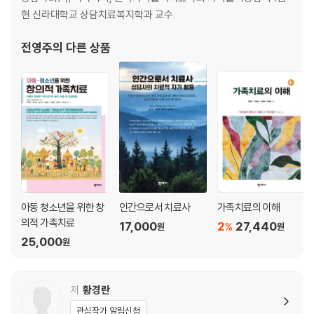
5부 가족의 적응과 도전
현 신라대학교 상담치료복지학과 교수.
14장 가족법 따라잡기
15장 가족에 대한 지원
전영주
의 다른 상품
16장 뉴노멀 시대의 가족의 도전
아동 청소년을 위한 창
인간으로서 치료사
가족치료의 이해
의적 가족치료
17,000
2
27,440
%
원
원
25,000
원
저
황경란
관심작가 알림신청