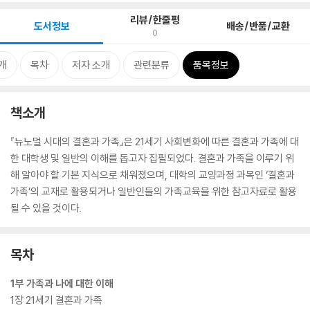
리뷰/한줄평
도서정보
배송/반품/교환
0
개
목차
저자 소개
관련분류
품목정보
책소개
『뉴노멀 시대의 결혼과 가족』은 21세기 사회변화에 따른 결혼과 가족에 대
한 대학생 및 일반의 이해를 돕고자 집필되었다. 결혼과 가족을 이루기 위
해 알아야 할 기본 지식으로 채워졌으며, 대학의 교양과정 과목인 ‘결혼과
가족’의 교재로 활용되거나 일반인들의 가족교육을 위한 참고자료로 활용
될 수 있을 것이다.
목차
1부 가족과 나에 대한 이해
1장 21세기 결혼과 가족