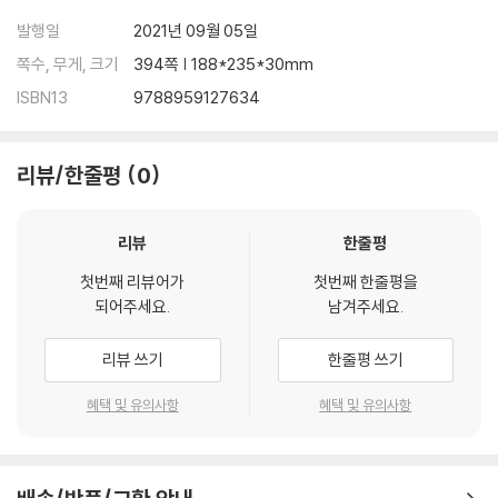
발행일
2021년 09월 05일
쪽수, 무게, 크기
394쪽 | 188*235*30mm
ISBN13
9788959127634
리뷰/한줄평
0
리뷰
한줄평
첫번째 리뷰어가
첫번째 한줄평을
되어주세요.
남겨주세요.
리뷰 쓰기
한줄평 쓰기
혜택 및 유의사항
혜택 및 유의사항