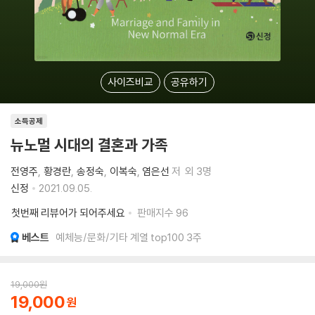
사이즈비교
공유하기
소득공제
뉴노멀 시대의 결혼과 가족
전영주
황경란
송정숙
이복숙
염은선
저
외 3명
신정
2021.09.05.
첫번째 리뷰어가 되어주세요
판매지수
96
베스트
예체능/문화/기타 계열 top100 3주
19,000
원
19,000