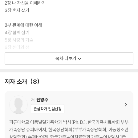
2장 나 자신을 이해하기
3장 혼자 살기
2부 관계에 대한 이해
4장 함께 살기
5장 사랑의 기술
6장 젠더와 성
목차 더보기
3부 결혼에 대한 이해
7장 연애와 배우자 선택
8장 결혼하기
저자 소개
8
9장 의사소통과 갈등 해결
4부 부모됨과 가족생활에 대한 이해
저
전영주
10장 부모되기
관심작가 알림신청
11장 부모교육과 상담
12장 가족생활주기와 가족위기
퍼듀대학교 아동발달가족학과 박사(Ph. D.). 한국가족치료학회 부부
13장 다양한 가족 이야기
가족상담 슈퍼바이저, 한국상담학회(부부가족상담학회, 아동청소년
상담학회) 슈퍼바이저, 한국가족놀이치료학회 가족놀이상담사 1급.