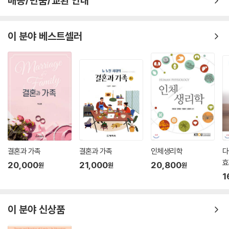
배송/반품/교환 안내
이 분야 베스트셀러
결혼과 가족
결혼과 가족
인체생리학
다
효
20,000
21,000
20,800
원
원
원
1
이 분야 신상품