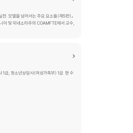
 실천: 모델을 넘어서는 주요 요소들(제5판)』
니아 및 미네소타주의 COAMFTE에서 교수,
급, 청소년상담사(여성가족부) 1급. 현 수