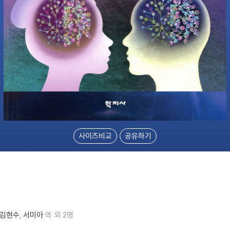
사이즈비교
공유하기
김현수
서미아
역
외 2명