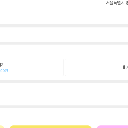
서울특별시 영
팔기
내 
800원