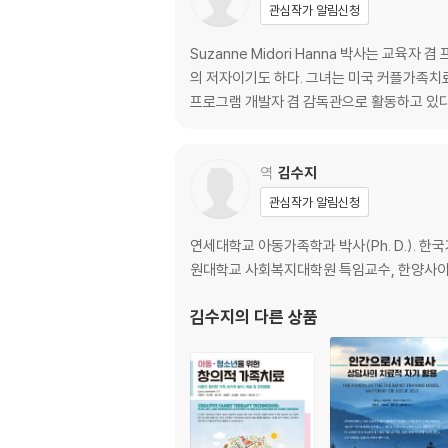
신경세포와 회로의 위대한 이주
관심작가 알림신청
신경세포의 전기화학적 구성단위
대인관계 연결의 화학물질
Suzanne Midori Hanna 박사는 교
보호와 방어를 위한 시스템: 스트레스 반응 3단
의 저자이기도 하다. 그녀는 미국 커플가족치
안전을 위한 시스템: 정동 조절 3단계
프로그램 개발자 겸 감독관으로 활동하고 있다
결론: 몸-전체의 스냅 사진
제3장 선사적, 미시적, 전기적 인간 발달
역
김수지
관심작가 알림신청
원칙 1: 생존 고려하기
원칙 2: 몸 전체 고려하기
연세대학교 아동가족학과 박사(Ph. D.).
원칙 3: 회로 고려하기
원대학교 사회복지대학원 특임교수, 한양사이
원칙 4: 애착 고려하기
원칙 5: 변형 고려하기
김수지
의 다른 상품
결론
제4장 소울 푸드: 신경생리학과 치료적 관계
뇌를 잘 아는 치료사의 자기