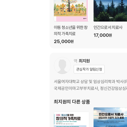
뇌 과학 기반의 동맹
결론: 소울 푸드와 관계기술
제5장 습격당한 뇌: 트라우마의 기초, 아동과 
아동 청소년을 위한 창
인간으로서 치료사
의적 가족치료
17,000
원
트라우마란 무엇인가
25,000
원
트라우마의 종류
트라우마 증상, 촉발제, 이름 없는 영웅
증상, 안전한 참여, 그리고 진단의 정치
역
최지원
아동과 청소년의 증상
관심작가 알림신청
24세까지 발달을 지속하는 청소년의 뇌
트라우마의 치유: 신경순차적 치료모델
서울여자대학교 상담 및 임상심리학과 박사(P
결론
국제공인이마고부부치료사, 정신건강임상심리사
제6장 매복된 뇌: 성인의 상처와 전인적 치료
최지원
의 다른 상품
성인의 뇌: 두 개 세계 살아가기
현실 세계에서의 전인적 치유
뇌간 개입: 감각 통합과 각성