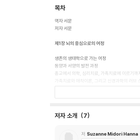
목차
역자 서문
저자 서문
제1장 뇌의 중심으로의 여정
생존의 생태학으로 가는 여정
동양과 서양의 발전 과정
종교에서 의학, 심리치료, 가족치료에 이르기까
가족치료와 애착이론, 그리고 신경과학의 러브 
치료사 여정의 시작
신경과학의 용어들
치료사를 위한 여행 지침
결론: 과거에서 미래로
저자 소개
7
제2장 기적 같은 생물학적 드라마: 등장인물
저
Suzanne Midori Hanna