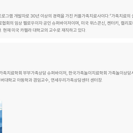
육자 겸 프로그램 개발자로 30년 이상의 경력을 가진 커플가족치료사이다.『가족치료의
계
료협회의 임상 펠로우이자 공인 슈퍼바이저이며, 미국 위스콘신, 켄터키, 캘리포
. 현재 미국 카펠라 대학교의 교수로 재직하고 있다.
 한국가족치료학회 부부가족상담 슈퍼바이저, 한국가족놀이치료학회 가족놀이상담사 1
버대학교 아동학과 겸임교수, 연세우리가족상담센터 센터장.