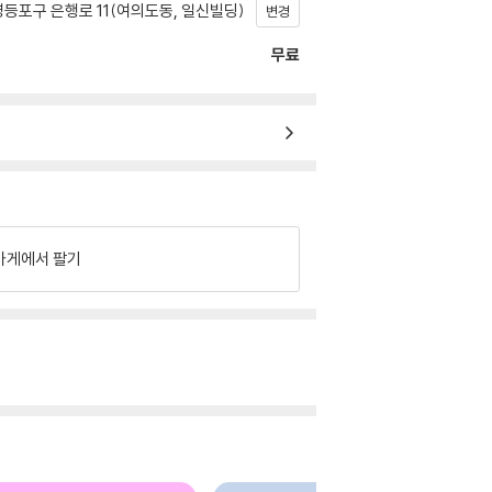
등포구 은행로 11(여의도동, 일신빌딩)
변경
무료
가게에서 팔기