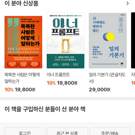
이 분야 신상품
똑똑한 사람은 어떻게
이너 프롬프트
일의 기본기 (큰글자도
자
말하는가
서)
10
19,800
1
%
원
10
19,800
29,000
%
원
원
이 책을 구입하신 분들이 산 분야 책
로그인
최근 본 상품
주문/배송