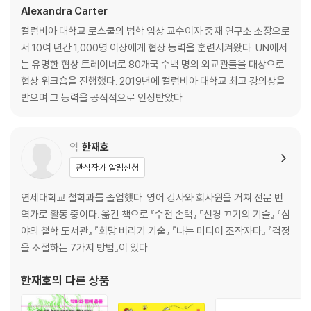
10장 목표를 이루기 위한 단계를 설정하라: 첫 단계는 무엇일까요? 271
Alexandra Carter
컬럼비아 대학교 로스쿨의 법학 임상 교수이자 중재 연구소 소장으로
결론 협상을 성공적으로 마무리하기 위해 293
서 10여 년간 1,000명 이상에게 협상 능력을 훈련시켜왔다. UN에서
는 유명한 협상 트레이너로 80개국 수백 명의 외교관들을 대상으로
감사의 말 314
협상 워크숍을 진행했다. 2019년에 컬럼비아 대학교 최고 강의상을
주 319
받으며 그 능력을 공식적으로 인정받았다.
찾아보기 340
역
한재호
관심작가 알림신청
연세대학교 철학과를 졸업했다. 영어 강사와 회사원을 거쳐 전문 번
역가로 활동 중이다. 옮긴 책으로 『수전 손택』 『신경 끄기의 기술』 『심
야의 철학 도서관』 『희망 버리기 기술』 『나는 미디어 조작자다』 『걱정
을 조절하는 7가지 방법』이 있다.
한재호
의 다른 상품