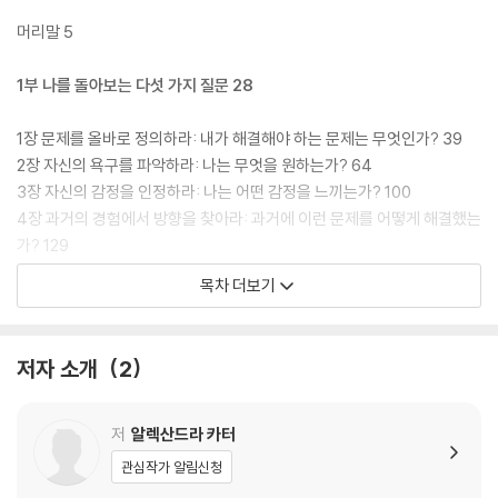
다. 그 해결책으로 나와 상대방을 파악하는 질문들을 제안하며, 각각의 주
제에 맞게 갈등을 방지하고 의견을 좁힌 사례들을 소개한다. 《원하는 것을
머리말 5
얻는 10가지 질문법》은 출간되자마자 와튼스쿨 교수 애덤 그랜트의 극찬
과 함께 월스트리트저널 베스트셀러에 올랐다.
1부 나를 돌아보는 다섯 가지 질문 28
1장 문제를 올바로 정의하라: 내가 해결해야 하는 문제는 무엇인가? 39
2장 자신의 욕구를 파악하라: 나는 무엇을 원하는가? 64
3장 자신의 감정을 인정하라: 나는 어떤 감정을 느끼는가? 100
4장 과거의 경험에서 방향을 찾아라: 과거에 이런 문제를 어떻게 해결했는
가? 129
5장 한 단계씩 나아가라: 목표를 이루기 위한 첫 단계는 무엇일까? 150
목차 더보기
2부 상대방을 파악하기 위한 다섯 가지 질문 174
저자 소개
2
6장 가장 넓은 그물을 던져라: 말해주세요 191
7장 상대방의 욕구를 파악하라: 당신이 원하는 것이 무엇인가요? 215
8장 상대방의 우려를 먼저 해결하라: 걱정하시는 것이 무엇인가요? 234
저
알렉산드라 카터
9장 과거의 성공을 기억하게 하라: 과거에는 이런 문제를 어떻게 해결하셨
관심작가 알림신청
죠? 252