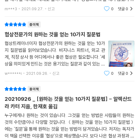
상대방을 파악하기 위한 2부의 다섯 가지 질문은 상대에게 끌려가는 것이
문이다. 바로 이런 모습은 상대방이나 주변 사람들이 보기에 자신감이 없
아니라 협상의 걸림돌을 하나씩 제거하기 위한 과정이다. 여기에는 상대의
m***3
2021.09.27.
신고
0
댓글
0
어 보이거나
감정이나 욕구를 파악하는 것뿐 아니라 문제를 해결한 경험을 불러일으키
는 질문도 포함된다. 눈앞의 상황에 매몰될수록 대책을 모색하기는 어려워
종이책
지는 반면, 문제를 성공적으로 해결한 경험을 떠올리면 자신이 해결 능력
협상전문가의 원하는 것을 얻는 10가지 질문법
을 가진 것처럼 암시하는 효과가 있기 때문이다.
협상트레이너이자 협상전문가의 원하는 것을 얻는 10가
지 질문법을 읽어보았습니다. 비지니스 파트너, 외교 관
협상은 제로섬 게임이 아니다
계, 직장 상사 등 어디에서나 좋은 협상은 필요합니다. '세
상을 의미있게 만드는 것은 용기있는 질문과 깊이 있는 대
협상으로 문제를 해결하는 일은, 협상 참여자가 서로 협력 관계를 지속하
답이다. - 칼 세이건' 협상이란 자신의 주장을 관철하는 것
w******i
2021.09.26.
신고
0
댓글
0
겠다는 의미임을 기억해야 한다. 협상이 원만하게 끝나든, 결렬되든, 우리
이라고 생각하기 쉽습니다. 허나 이 책의 저자가 수백 건
는 보통 상대와 진행하던 공동의 프로젝트로 돌아가거나 파트너로서 거래
의 갈등을 해결하면서 알게 된
종이책
를 계속하게 된다. 따라서 상대방을 이겨 나에게 굴복하게 만들겠다는 태
도로는 협상을 성공적으로 해낼 수 없다.
20210926 _ [원하는 것을 얻는 10가지 질문법] - 알렉산드
라 카터 지음, 한재호 옮김
질문을 던져 상대와 거리를 좁히려고 노력할수록 우리는 협상을 협력의 개
누구에게나 원하는 것이 있습니다. 그것을 얻는 방법은 사람들이 원하는
념으로 정의할 수 있게 된다. 저자의 10가지 질문은 수많은 UN 외교관과
것의 수만큼이나 다양할 것입니다. ＜원하는 것을 얻는 10가지 질문법＞
대학생을 상대로 검증된 방법론으로, 원활한 협상을 원하는 모든 이들에게
에는 '질문'을 통해 원하는 것을 얻는 방법이 담겨있습니다. 저자는 독자가
장기적으로 호혜 관계를 구축하게 만드는 참신한 무기가 되어줄 것이다.
이 책을 선택한 이유를 '협상'으로 예상했습니다. 보다 나은 협상 과정과 결