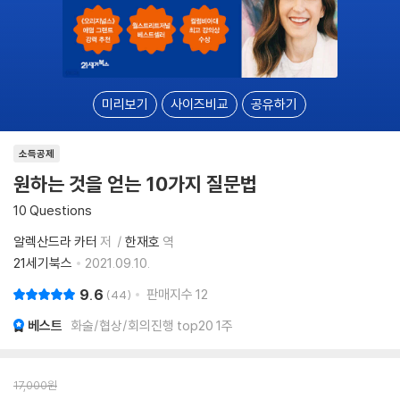
미리보기
사이즈비교
공유하기
소득공제
원하는 것을 얻는 10가지 질문법
10 Questions
알렉산드라 카터
저
한재호
역
21세기북스
2021.09.10.
9.6
판매지수
12
44
베스트
화술/협상/회의진행 top20 1주
17,000
원