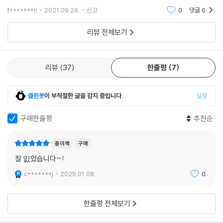
과를 얻고자 이 책을 집어 들었다고 말이죠. 서문에서 저자는 제 생각을 훤
f*******h
2021.09.26.
신고
0
댓글
0
히 꿰뚫
리뷰 전체보기
리뷰
37
한줄평
7
클린봇
이 부적절한 글을 감지 중입니다.
설정
구매한줄평
추천순
종이책
구매
잘 잀었습니다~!
c*******j
2025.01.08.
0
한줄평 전체보기