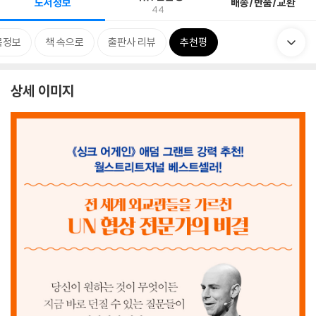
도서정보
배송/반품/교환
44
목정보
책 속으로
출판사 리뷰
추천평
상세 이미지