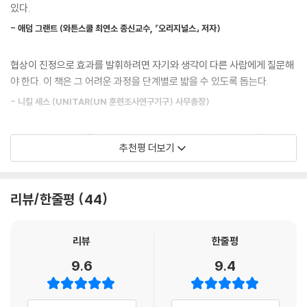
서, 하나를 주면 하나를 뺏긴다는 좁은 개념에서 발생한 것이다. 그리고 협
있다.
다. 둘째, 문제를 해결하는 데 도움이 되는 정보를 얻는다.
상에 두려움을 느낄수록 주어진 문제와 협상 상대에 대해 이해하려고 하지
--- 「3장 자신의 감정을 인정하라」중에서
- 애덤 그랜트 (와튼스쿨 최연소 종신교수, 『오리지널스』 저자)
않는다. 하지만 협상을 풀어나갈 때 무엇보다 기본이 되는 것은 정확한 정
보를 파악하는 것이다. 눈과 귀를 닫고서 목적지에 도착하기를 기대할 수
어떤 사람을 잘 안다고 해도, 그가 무엇을 선호하는지 알아내는 것이 항상
협상이 진정으로 효과를 발휘하려면 자기와 생각이 다른 사람에게 질문해
는 없기 때문이다. 화술로 대화를 장악해 상대방을 제압하겠다는 자세로는
쉬운 일만은 아니다. 예를 들어, 어머니가 전화로 명절에 당신이 집에 오지
야 한다. 이 책은 그 어려운 과정을 단계별로 밟을 수 있도록 돕는다.
원하는 것을 얻을 수 없다. 저자는 “협상을 잘 하는 사람일수록 협상의 무
않아도 실망하지 않을 것이라고 말할 때, 어머니의 감정을 조금이라도 알
기는 엄포가 아니라 지식이라는 것을 잘 알고 있다”고 설명하며 협상에 대
- 니킬 세스 (UNITAR(UN 훈련조사연구기구) 사무총장)
아내려면 각별한 노력을 기울여야 할 것이다. 즉, 어조에 귀를 기울이고 지
한 잘못된 인식을 걷어내고자 한다.
나가는 말을 해석해야 한다. 눈치가 좋은 사람은 다른 사람이 욕구를 분명
의견이 다른 누군가를 상대하는 일은 누구에게나 혼란스럽고 두렵다. 이
히 표현하지 않을 때도 그걸 이해할 수 있고, 사회적 상황을 재빨리 파악할
추천평 더보기
협상을 시작하기 전:
책은 이를 해소해 인간관계를 자신감 있게 이끌 수 있게 한다.
수 있으며, 이 기술을 사용해서 성공할 수 있다.
나에게 먼저 물어야 할 다섯 가지 질문
- 더글라스 스톤, 쉴라 힌 (하버드 대학교 로스쿨 교수, 『일의 99%는 피드백이다』 저
--- 「2부 상대방을 파악하기 위한 다섯 가지 질문」중에서
자)
리뷰/한줄평
44
모든 협상의 첫걸음은 문제가 무엇인지 파악하는 것이다. 우리는 해결책을
상대방의 요구 사항을 파고들어서 그것을 유발한 욕구를 알아내면, 갈등과
알아내는 과정에서 흥미나 성취감을 느낄 수 있다고 생각하지만, 문제를
관련한 상대방의 생각과 행동을 바꿀 수 있다. 사람들이 소송을 제기하는
대부분의 사람들은 타인을 처음 만나거나 새로운 정보를 접할 때 항상 ‘수
파악하지 않고 해결책을 찾을 수는 없다. 참여자가 많거나 복잡한 협상일
리뷰
한줄평
진짜 이유는 대부분 권리가 아니라 욕구 때문이다. 협상이 잘 안 풀리거나
긍’과 ’거절‘의 이분법에 갇힐 뿐, 이 책에서 설명하는 ’질문‘이라는 세 번째
수록 인내심을 가지고 문제를 정의하는 데 충분한 시간을 가져야 하며, 그
결렬되는 이유 또한 대부분 욕구 때문이다. 그리고 다른 사람의 욕구를 알
방법은 떠올리지 못한다.
9.6
9.4
렇지 않으면 다시 처음으로 돌아오게 되어 결과적으로 훨씬 더 많은 시간
아내면, 어려운 문제를 훨씬 더 쉽게 풀어갈 해결책을 만들어낼 수 있다.
을 소모하게 된다.
- 그렉 맥커운 ([하버드 비즈니스 리뷰] 칼럼니스트, 『에센셜리즘』 저자)
---「7장 상대방의 욕구를 파악하라」중에서