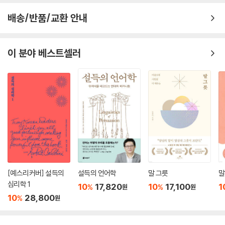
배송/반품/교환 안내
이 분야 베스트셀러
[예스리커버] 설득의
설득의 언어학
말 그릇
말
심리학 1
10
17,820
10
17,100
1
%
%
원
원
10
28,800
%
원