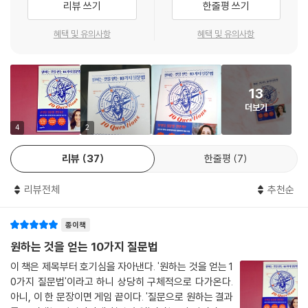
리뷰 쓰기
한줄평 쓰기
우리가 잘 아는 아이폰의 성공 또한 해결책을 찾는 것이 아니라 문제를 알
마치 저자가 나의 ’질문 코치‘가 되어 창의적으로 생각할 수 있도록 격려하
아내는 데에서 시작했다. 애플은 2001년 아이팟을 출시해 대성공을 거두
고 더 많은 것을 요구할 수 있는 용기를 주는 느낌이다.
혜택 및 유의사항
혜택 및 유의사항
었지만, 스티브 잡스는 사람들이 들고 다닐 기기가 하나 더 추가되었을 뿐
- 린다 배브콕 (전 카네기멜론대학교 하인즈정보대학원 학장, 『여자는 어떻게 원하는
이라는 사실을 발견했다. 당시 사람들은 아이팟 외에도 휴대전화, 노트북,
것을 얻는가』 공저자)
PDA까지 짊어지고 다녀야 했다. 이제 문제는 전화, 인터넷, 음악 감상을
아우를 수 있는 하나의 기기를 만드는 것으로 바뀌었고, 잡스는 키보드나
13
단순한 질문 10개로 주제를 설명할 뿐 아니라 사람들의 삶에서 변화를 만
터치펜이 필요 없는 단 하나의 기기를 개발해야 한다고 기술자들에게 지시
더보기
든 실제 에피소드들로 구성되어 있으며, 우리가 원하는 것을 요구하게 하
했다. 잡스는 문제를 정의하며 스마트폰의 개념을 구상한 셈이었다.
4
2
는 힘을 길러준다. 직장과 가정에서 끈끈하고 상대방에게도 도움이 되는
관계를 만들고자 하는 모든 직업인과 생활인이 꼭 읽어야 하는 책이다.
이처럼 문제를 정의하기 위한 첫 번째 질문을 넘어서면, 스스로에게 질문
리뷰
37
한줄평
7
- 캐스린 민슈 (맥킨지 앤드 컴퍼니 컨설턴트, ’더 뮤즈’ 창업자)
을 던져 협상에 임하는 목적을 정리해야 한다. 어떤 욕구를 해결하기 위해
협상을 시작하는지, 협상 주제와 상대방에 대한 감정은 어떠한지 파악해야
리뷰전체
추천순
한다. 우리 대부분은 행동 자체나 타인의 반응에 초점을 맞추는 외부 지향
적인 관점에 익숙할 뿐, 자신에게 질문을 던져야 한다는 생각조차 잘 하지
종이책
못한다. 1부에는 이를 넘어서서 협상 테이블에 앉기 전에 스스로 답해야 할
원하는 것을 얻는 10가지 질문법
다섯 가지 질문이 정리되어 있다.
이 책은 제목부터 호기심을 자아낸다. '원하는 것을 얻는 1
0가지 질문법'이라고 하니 상당히 구체적으로 다가온다.
두려움을 넘어서서 협상에 임한다:
아니, 이 한 문장이면 게임 끝이다. '질문으로 원하는 결과
상대방을 파악하기 위한 다섯 가지 질문