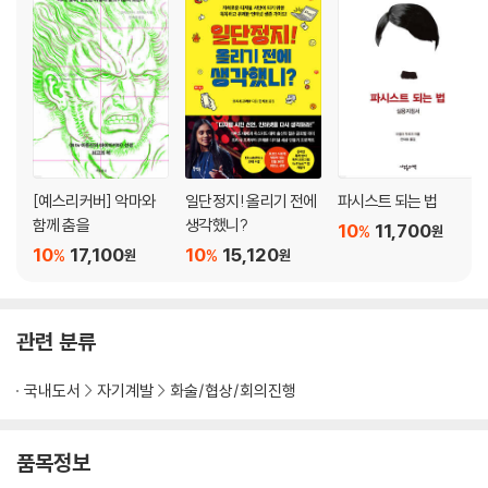
[예스리커버] 악마와
일단정지! 올리기 전에
파시스트 되는 법
함께 춤을
생각했니?
10
11,700
%
원
10
17,100
10
15,120
%
%
원
원
관련 분류
국내도서
자기계발
화술/협상/회의진행
품목정보