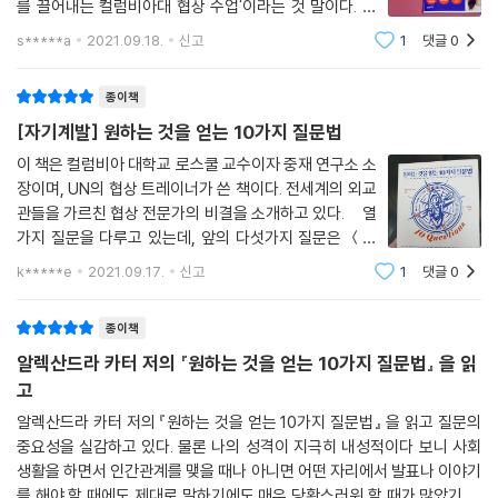
를 끌어내는 컬럼비아대 협상 수업'이라는 것 말이다. 그
것만으로도 궁금했고. 꼭 읽고 싶고 배우고 싶다는 생각이
s*****a
2021.09.18.
신고
1
댓글
0
협상의 가장 큰 장애물은 두려움이다. 두려움은 기본적으로 ‘나와 의견이
들어서 이 책 『원하는 것을 얻는 10가지 질문법』을 읽어보
다른 누군가’를 상대해야 한다는 부담에서 발생한다. 상대방과 의견이 부
게 되었다. 이 책의 저자는 알렉
종이책
딪칠 때 우리는 소속된 집단에서 배제될 수 있다는 원초적인 두려움을 느
끼도록 진화해왔으며, 협상을 하면서는 이 감정을 수시로 느끼게 된다. 때
[자기계발] 원하는 것을 얻는 10가지 질문법
문에 우리는 상대방이 하는 말을 처음부터 막거나, 말을 하더라도 경청하
이 책은 컬럼비아 대학교 로스쿨 교수이자 중재 연구소 소
지 않게 된다. 하지만 상대방의 감정, 욕구 또는 협상 목적에 귀 기울이면
장이며, UN의 협상 트레이너가 쓴 책이다. 전세계의 외교
서로가 나아갈 방향을 설정하는 일이 더 수월해진다.
관들을 가르친 협상 전문가의 비결을 소개하고 있다. 열
가지 질문을 다루고 있는데, 앞의 다섯가지 질문은 ＜나
요구 사항을 파고들면 상대방의 생각과 행동을 바꿀 수 있다. 예를 들어 문
를 돌아보는＞ 다섯가지 질문이고, 뒤의 다섯가지 질문은
k*****e
2021.09.17.
신고
1
댓글
0
＜상대방을 파악하기 위한＞ 다섯가지 질문이다. 결국 지
제가 심각해져 서로 소송을 제기하는 지경에 이르렀을 때 우리는 흔히 권
피지기면 백전백승이라는 고사성어와
리 침해나 금전적 피해에 대한 보상으로 문제를 해결하고자 한다. 그러한
종이책
외적인 요소가 중요해 보이지만, 의외로 해결의 실마리는 감정이나 욕구와
알렉산드라 카터 저의 『원하는 것을 얻는 10가지 질문법』 을 읽
관계있는 경우가 많다. 가령 부당 해고를 당한 노동자는 보상금이 아니라
고
복직을 통해 존엄성을 회복하고자 한다. 노동자가 가족을 부양하는 가장이
자 사회인으로서 지위를 되찾으려 한다면, 돈으로는 협상을 진전시킬 수
알렉산드라 카터 저의 『원하는 것을 얻는 10가지 질문법』 을 읽고 질문의
중요성을 실감하고 있다. 물론 나의 성격이 지극히 내성적이다 보니 사회
없다.
생활을 하면서 인간관계를 맺을 때나 아니면 어떤 자리에서 발표나 이야기
를 해야 할 때에도 제대로 말하기에도 매우 당황스러워 할 때가 많았기 때