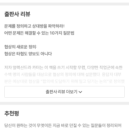
“왜”다. “왜 그 협상이 그렇게 형편없이 진행됐을까?” “왜 나는 내 주장을
하나도 제시하지 못했을까?” “왜”는 우리가 자신이나 타인을 탓할 때 주
출판사 리뷰
로 사용하는 질문이다. (…) “왜”는 어려운 시기에 가장 절실히 물어야 하
는 질문이 아니다. “왜”라는 질문은 과거를 돌아보며, 종종 문제를 가해자
문제를 정의하고 상대방을 파악하라!
에게만 해당되는 특수한 것으로 만든다. 하지만 “왜”의 훨씬 더 큰 문제는
어떤 문제든 해결할 수 있는 10가지 질문법
거리를 두게 만든다는 것이다. 우리는 누군가가 어떤 일을 왜 했는지 안다
고 느끼면, 그 이유를 탓하고 자신은 그와 무관하다고 할 방법을 찾게 된다.
협상의 새로운 정의:
이 책에서는 “왜”라는 질문을 찾을 수 없을 것이며, 나는 협상에서도
협상은 타협도 양보도 아니다
“왜”라는 질문을 사용하지 않는다. 자신이나 타인에게 “왜”라고 질문하
면, 이기적이고 부정확한 답을 얻는다. 그 대신 나는 “무엇”으로 시작하는
저자 알렉산드라 카터는 이 책을 쓰기 시작할 무렵, 다양한 직업군에 속한
질문을 선호한다. 예를 들어, 나는 “내가 왜 그랬을까?” 대신 “무엇이 그
수백 명의 사람들을 대상으로 협상의 정의에 대해 설문했다. 응답자 대부
결정에 영향을 미쳤을까?”라고 물을 것이다.
분은 예상대로 협상을 “합의에 도달하기 위해 밀고 당기는 논의”로 정의했
--- 「1부 나를 돌아보는 다섯 가지 질문」중에서
고, 그중 절반은 손실을 의미하는 ‘타협’이나 ‘양보’라는 단어를 사용했다.
출판사 리뷰 더보기
사람들은 협상을 눈에 보이는 결과를 얻는 것만이 목적이라고 생각한다.
우리는 일반적으로 감정을 숨기거나 감정이 존재한다는 사실을 부정하려
그리고 협상을 하면 반드시 손해를 보거나 무언가 잃을 것이라는 두려움을
고 하지만, 내 경험(그리고 연구)에 의하면, 이런 습관은 도움이 되지 않고
느낀다.
추천평
오히려 파괴적이다. 그보다는 감정을 직시하는 것이 더 생산적일 수 있다.
감정을 거울에 비춰보면, 두 가지 일이 일어난다. 첫째, 갈등이나 중요한 결
협상에 대한 이러한 오해는 협상이란 사업가나 정치인 들이 하는 것이어
당신이 원하는 것이 무엇이든 지금 바로 던질 수 있는 질문들이 정리되어
정을 둘러싼 안개나 혼란을 제거해서 정돈된 느낌을 받고 자신감을 얻는