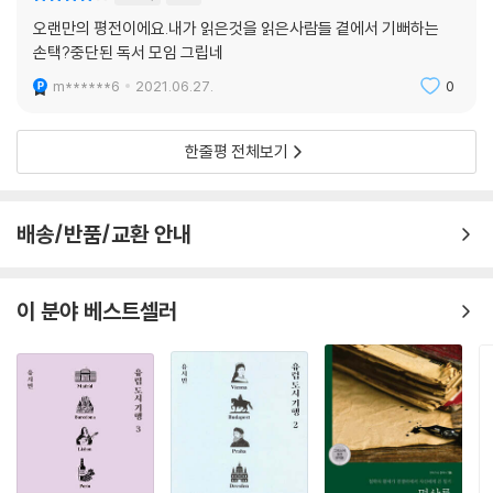
날 수 없는 또 다른 수전 손택의 모습을 그려낸다.
오랜만의 평전이에요.내가 읽은것을 읽은사람들 곁에서 기뻐하는
손택?중단된 독서 모임 그립네
일평생 강렬한 지적 자극과 경험을 갈망하며 무한한 관심사와 학구열로 문
화와 유행을 선도한 손택은, 한편으로 명성과의 뿌리 깊은 갈등 속에서 삶
m******6
2021.06.27.
0
을 신화화하는 성향을 보였다. 손택이 공적 활동을 통해 보여준 자아, 우리
가 아는 수전 손택의 모습은 그가 바라고 열망하던 자아, 사회가 그에게 부
한줄평 전체보기
여하고 덧씌우고 견디게 한 자아는 물론 그의 내면을 구성했던 모순된 자
아들을 모두 아우르는 크고 복잡한 정신의 일부밖에 보여주지 못한다.
배송/반품/교환 안내
슈라이버는 여러 인터뷰와 삶의 기록, 주변의 증언을 근거로 손택의 모순
적인 면모―단호함 뒤에 가려진 우유부단함, 위풍당당함을 떠받치던 불안
과 두려움, 권위 위로 드리운 책임감, 주변 사람을 불편하게 했던 신랄함과
이 분야 베스트셀러
오만함, 동시에 그들에게 설렘과 희열을 안긴 카리스마와 품위, 서로 모순
되는 여러 입장을 대변해야 하는 운명 앞에서 스스로를 가차없이 대했던
태도―에 주목하며 그를 한층 입체적인 인간으로 조명한다. 수전 손택 프
로젝트는 서구의 위인과 당대의 지성, 빛나는 연인들을 포함한 수많은 인
물에 의해 진척된 것이지만, 그 수많은 인물상의 중심에는 이 프로젝트를
기획한 수전 손택의 자기모순을 뛰어넘는 자기창조가 존재했음을, 다니엘
슈라이버는 충실한 전기傳記의 문법으로 드러낸다.