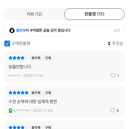
알지 못했던 수전 손택
리뷰
12
한줄평
11
기획된 정체성과 삶이라는 프로젝트
클린봇
이 부적절한 글을 감지 중입니다.
설정
수전 손택의 삶에는 전기적으로 중요한 세 가지 국면이 있다. 뉴욕 중산층
유대계 가문에서 태어나 투손, 애리조나를 거쳐 로스앤젤레스에서 고등학
구매한줄평
추천순
교를 졸업하기까지의 유년기-청소년기. UC 버클리를 거쳐 시카고대에서
학문의 세계에 본격적으로 발을 들인 후, 필립 리프를 만나 결혼하고 아들
종이책
구매
데이비드 리프를 출산한 청년기. 유럽 유학 후 미국으로 돌아가 결혼생활
읽을만합니다
과 학계에 속박된 삶을 완전히 청산한 뒤 마침내 수전 손택이라는 이름으
로 평생에 걸쳐 경주해간 지성과 관능Geist und Glamour의 여정.
h****l
2020.11.14.
1
이 책은 20세기 문화의 중심, 지성의 정점에서 펼쳐진 수전 손택의 생애를
종이책
구매
삶이라는 프로젝트로서 조명한다. 다니엘 슈라이버는 책 전반에서 특정 시
수전 손택에 대한 입체적 평전
기의 특정 사건, 특정 인물들이 그 프로젝트에 어떤 영향을 미쳤고 어떻게
그에 기여했는가를 광범위한 참조, 엄격한 균형감각과 군더더기 없는 정연
n*****m
2020.11.04.
0
함으로 분석한다. 그럼으로써 국내에도 여럿 소개된 작품과 인터뷰, 사후
출간된 두 편의 일기를 포함해 손택 자신의 기록과 증언만으로는 결코 만
종이책
구매