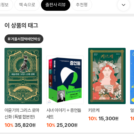
목정보
책 속으로
출판사 리뷰
추천평
이 상품의 태그
#겨울서점택배언박싱
이윤기의 그리스 로마
시녀 이야기 + 증언들
키르케
얼
신화 (특별 합본판)
세트
10
15,300
1
%
원
10
35,820
10
25,200
%
%
원
원