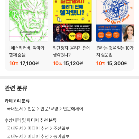
[예스리커버] 악마와
일단정지! 올리기 전에
원하는 것을 얻는 10가
함께 춤을
생각했니?
지 질문법
10
17,100
10
15,120
10
15,300
%
%
%
원
원
원
관련 분류
카테고리 분류
국내도서
인문
인문/교양
인문에세이
수상내역 및 미디어 추천 분류
국내도서
미디어 추천
조선일보
국내도서
미디어 추천
동아일보