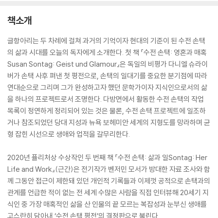
책소개
글항아리는 두 차례에 걸쳐 과거의 기억이자 현대의 기준이 된 수전 손택
의 삶과 시대를 오늘의 독자에게 소개한다. 첫 책 『수전 손택: 영혼과 매혹
Susan Sontag: Geist und Glamour』은 독일의 비평가 다니엘 슈라이
버가 손택 사후 펴낸 첫 평전으로, 손택의 일대기를 중요한 분기점에 따라
연대순으로 그리며 그가 완성하고자 했던 문학가이자 지식인으로서의 삶
을 하나의 프로젝트로서 조명한다. 다방면에서 활동한 수전 손택의 작업
목록이 정연하게 정리되어 있는 것은 물론, 수전 손택 프로젝트에 일조하
거나 참조되었던 당대 지성과 뉴욕 보헤미안 세계의 지형도를 망라하며 균
형 잡힌 시선으로 생애와 업적을 갈무리한다.
2020년 퓰리처상 수상작인 두 번째 책 『수전 손택: 삶과 일Sontag: Her
Life and Work』(근간)은 전기작가 벤저민 모서가 방대한 자료 조사와 함
께 그동안 접근이 제한돼 있던 개인적 기록들과 이제껏 공적으로 손택과의
관계를 언급한 적이 없는 전 세계 수많은 사람을 직접 인터뷰해 20세기 지
식인 중 가장 매혹적인 삶을 산 인물의 끝 모르는 복잡성과 눈부신 생애를
고스란히 담아내 ‘수전 손택 평전’의 결정판으로 불린다.