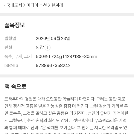
국내도서
미디어 추천
한겨레
품목정보
발행일
2020년 09월 23일
판형
양장
쪽수, 무게, 크기
500쪽 | 724g | 128*188*30mm
ISBN13
9788967358242
책 속으로
트라우마의 경험은 대개 오랫동안 억눌리기 마련이다. 그러는 동안 이로
인해 정신적 고통을 받을 가능성은 점점 더 커진다. 그런 경험과 거리를 두
면 둘수록, 그것을 말하고 싶은 충동은 더 커진다. 성인의 유년기 기억이란
게 그렇듯이, 수전 손택의 회상도 감상에 젖은 향수나 우스꽝스러운 기억
과 함께 때때로 신비로운 색채를 보여준다. 그 안에는 지독한 쓰라림도 있