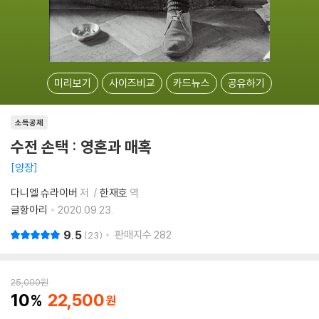
미리보기
사이즈비교
카드뉴스
공유하기
소득공제
수전 손택 : 영혼과 매혹
양장
다니엘 슈라이버
저
한재호
역
글항아리
2020.09.23.
9.5
판매지수
282
23
25,000
원
10
22,500