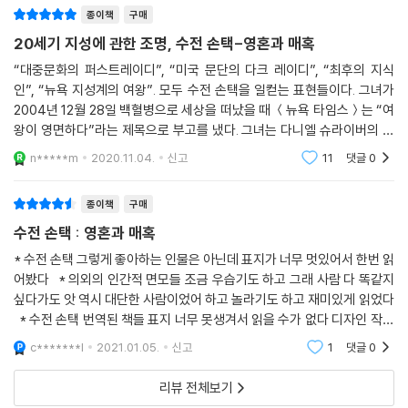
질병과 의료, 취향과 스타일, 페미니즘과 섹슈얼리티, 명성과 영향력에 관
“왜 손택이 여전히 사람들의 흥미를 끄는 감식력을 갖춘 다재다능한 작가
종이책
구매
한 수전 손택의 통찰은 재현할 수 없는 20세기의 유산이지만, 그가 몸소 증
인지를, 간결하고 이해하기 쉬운 방식으로 밝혀낸다.”
20세기 지성에 관한 조명, 수전 손택-영혼과 매혹
명한 것처럼 현대의 정전正傳으로도 여전히 유효하다. 글항아리는 두 차
- [컬럼버스 디스패치]
“대중문화의 퍼스트레이디”, “미국 문단의 다크 레이디”, “최후의 지식
례에 걸쳐 과거의 기억이자 현대의 기준이 된 수전 손택의 삶과 시대를 오
인”, “뉴욕 지성계의 여왕”. 모두 수전 손택을 일컫는 표현들이다. 그녀가
늘의 독자에게 소개한다.
2004년 12월 28일 백혈병으로 세상을 떠났을 때 ＜뉴욕 타임스＞는 “여
왕이 영면하다”라는 제목으로 부고를 냈다. 그녀는 다니엘 슈라이버의 책
첫 책 『수전 손택: 영혼과 매혹Susan Sontag: Geist und Glamour』은
제목처럼 20세기 지식인 가운데 가장 매혹적인 인물이다. 수전 손택이 어
n*****m
2020.11.04.
신고
11
댓글
0
독일의 비평가 다니엘 슈라이버가 손택 사후 펴낸 첫 평전으로, 손택의 일
떤 인
대기를 중요한 분기점에 따라 연대순으로 그리며 그가 완성하고자 했던 문
종이책
구매
학가이자 지식인으로서의 삶을 하나의 프로젝트로서 조명한다. 다방면에
서 활동한 수전 손택의 작업 목록이 정연하게 정리되어 있는 것은 물론, 수
수전 손택 : 영혼과 매혹
전 손택 프로젝트에 일조하거나 참조되었던 당대 지성과 뉴욕 보헤미안 세
* 수전 손택 그렇게 좋아하는 인물은 아닌데 표지가 너무 멋있어서 한번 읽
계의 지형도를 망라하며 균형 잡힌 시선으로 생애와 업적을 갈무리한다. 2
어봤다 * 의외의 인간적 면모들 조금 우습기도 하고 그래 사람 다 똑같지
020년 퓰리처상 수상작인 두 번째 책 『수전 손택: 삶과 일Sontag: Her Li
싶다가도 앗 역시 대단한 사람이었어 하고 놀라기도 하고 재미있게 읽었다
fe and Work』(근간)은 전기작가 벤저민 모서가 방대한 자료 조사와 함
* 수전 손택 번역된 책들 표지 너무 못생겨서 읽을 수가 없다 디자인 작업
께 그동안 접근이 제한돼 있던 개인적 기록들과 이제껏 공적으로 손택과의
다시 해주면 좋겠다 * 그런데 오타가 너무 많아서 좀 이상했다
c*******l
2021.01.05.
신고
1
댓글
0
관계를 언급한 적이 없는 전 세계 수많은 사람을 직접 인터뷰해 20세기 지
식인 중 가장 매혹적인 삶을 산 인물의 끝 모르는 복잡성과 눈부신 생애를
리뷰 전체보기
고스란히 담아내 ‘수전 손택 평전’의 결정판으로 불린다.