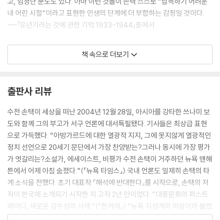
고, 엄청난 분노도 있다. 아마 이런 것들이 손택 스스로 “납득하기 어려운
내 어린 시절”이라고 표현한 인생의 단계에 더 부합하는 감정일 것이다.
---「유년기라는 것에 관한 기억 1933-1944」중에서
『소호 위클리 뉴스』와의 인터뷰에서 손택은 “이것은 우리 몸, 우리 행동 방
책 속으로 더보기
식 안에 내재합니다. 두려움, 낮은 자존감, 불안, 그리고 성공을 위한 에너
지를 온전히 그러모을 수 없다는 느낌 (…) 얼마나 깨어 있는지와 무관하
게, 모든 여성이 이런 문제에 부딪힙니다”라고 말했다. 손택은 다른 인터뷰
출판사 리뷰
에서 이런 비판적 사고를 더 밀어붙여서, 남성의 분노는 정상적이고 적극
적인 행위로 간주되는 반면에, 여성은 자신의 분노를 분명히 표현하기를
수전 손택이 세상을 떠난 2004년 12월 28일, 아시아를 강타한 쓰나미 보
지나치게 두려워한다고 말했다.
도와 함께 그의 부고가 서구 언론에 대서특필됐다. 기사들은 최상급 표현
---「반半유배 상태로 1972-1975」중에서
으로 가득했다. “아방가르드에 대한 열광적 지지, 그에 못지않게 열광적인
정치 선언으로 20세기 문단에서 가장 찬양받는?그러나 동시에 가장 평가
애니 리버비츠는 손택이 사망한 뒤 손택이 “단지 친구일 뿐”이었던 것처럼
가 엇갈리는?소설가, 에세이스트, 비평가 수전 손택이 거주하던 뉴욕 맨해
행동해서 텔레비전 풍자 프로그램 「데일리쇼The Daily Show」중에서에
튼에서 어제 아침 숨졌다.”(『뉴욕 타임스』) 국내 언론도 일제히 손택의 타
서 놀림감이 되기 전까지 그들의 오랜 관계를 공개적으로 인정하지 않았
계 소식을 전했다. 초기 대표작 『해석에 반대한다』를 시작으로, 손택의 저
다. 2006년 말, 리버비츠는 『샌프란시스코 크로니클』에서 이렇게 밝혔다.
작이 한국에 소개되기 시작한 지 고작 2년 만이었다. “대중문화의 퍼스트
“우리는 ‘동반자’나 ‘파트너’와 같은 단어를 끔찍이 싫어했습니다. 수전은
레이디, 새로운 감수성의 사제.”(『한겨례』) “뉴욕 지성계의 여왕이라 불렸
그런 단어를 절대 사용하지 않았죠. 저도 마찬가지였고요. (…) 우리 관계
던 작가이자 평론가.”(『한국일보』) “행동하는 미 지성.”(『동아일보』)