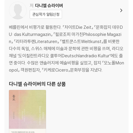
마의 산으로의 귀환 1989-1992
저
다니엘 슈라이버
정신의 최전방에 선 연극 1993-1997
관심작가 알림신청
삶과 내세 1998-2001
타인의 고통 2001-2004
베를린에서 비평가로 활동한다. 『차이트Die Zeit』 『문화잡지 데우D
U: das Kulturmagazin』 『필로조피 마가친Philosophie Magazi
수전 손택 연표
n』 『리터라투렌Literaturen』 『벨트쿤스트Weltkunst』를 비롯한
감사의 말
다수의 독일, 스위스 매체에 미술과 문학에 관한 비평을 쓰며, 라디오
주
채널 ‘도이칠란트라디오 쿨투어Deutschlandradio Kultur’에도 출
참고문헌
연 중이다. 수많은 앤솔러지에 예술비평을 실었고, 잡지 『모노폴Mon
찾아보기
opol』 객원편집자, 『키케로Cicero』문화부장을 지냈다.
다니엘 슈라이버
의 다른 상품