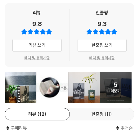
성계의 매혹을 상징하는 인물이 되었다. 또한 일평생 체제 비판과 반전·인
다니엘 슈라이버는 우아함과 연민을 두루 갖춘 비평과 탄탄한 근거를 겸비
권운동, 파토그래피pathography(특정 질병이나 심리적 장애가 개인의
리뷰
한줄평
한 경배로 조명해낸다.”
삶 혹은 공동체의 역사에 미치는 영향에 관한 연구)로 그러한 사유의 가치
9.8
9.3
를 현실세계에서 급진적이고 대담하게 밀어붙였다.
- 마리아 포포바 ([브레인 피킹스])
손택의 삶은 20세기의 수많은 중대한 사건이 일어났던 바로 그곳에서 펼
“작가이자 지식인으로서 손택은 자신을 숭배하는 사람에게든 깎아내리는
리뷰 쓰기
한줄평 쓰기
쳐졌다. 제2차 세계대전부터 세계무역센터가 무너져내릴 때까지, 사회적·
사람에게든 강렬하고 짜릿한 감정을 선사했다. 다니엘 슈라이버의 균형 있
문화적·정치적 각성이 일어나고 새로운 문화가 창조되었던 그 모든 순간에
고 적극적인 조사와 시선을 잡아끄는 전기적 서술은 그래서 더더욱 반갑게
혜택 및 유의사항
혜택 및 유의사항
손택이 있었다. ‘지금 여기’의 대응적 시공간으로서 ‘그때 거기’에서 수전
읽힌다.”
손택이 보여준 가공할 존재감과 영향력은 오늘의 세계에 무엇이 부재하는
- 마이클 더다 (퓰리처상 수상 작가)
가를 적나라하게 보여준다. 그것은 반지성주의와 소셜미디어가 결합한 시
대에 어쩌면 불가능한 것으로 보이는 존재, (수전 손택으로 대표되는) 매
5
“명쾌하고 냉철한 전기. 손택의 삶(손택 자신은 이를 프로젝트라 불렀다)
혹과 권위를 두루 갖춘 비판적 지식인이다.
더보기
을 일련의 자기창조와 이례적인 스타 지식인의 지위를 유지하게 해준 계획
2
적이고도 대대적인 홍보로 그려낸다. (…) 손택의 영향력 있는 작품들을 간
그러나 이 부재의 감각은 ‘최후의 지식인’이 되어버린 당대의 수전 손택이
단명료하게 분석하고, 평생에 걸친 문화운동을 폭넓고 적절하게 개괄한
직면해야 했던 조건이기도 했다. 그는 현대보다 더 높은 기준으로서의 과
리뷰
12
한줄평
11
다.”
거, 예언자의 권위를 갖춘 지난날의 지식인들로부터 동시대 윤리의 근원을
- [퍼블리셔스 위클리]
찾고자 했다. 그의 동기는 시대에 역행하는 것이 자신의 목적이라고 공표
구매리뷰
추천순
했을 정도로 강했다. 도덕의 심급審級으로서 정치와 선동, 예술과 자본,