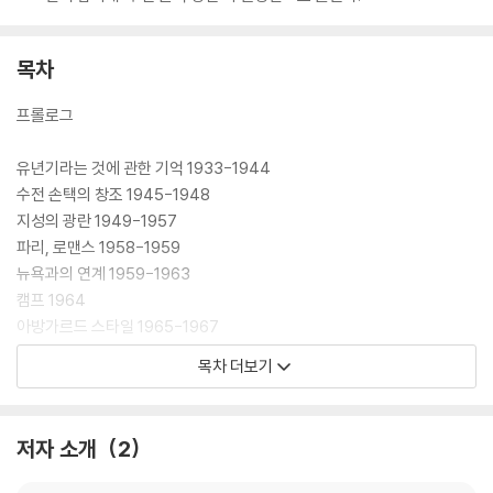
목차
프롤로그
유년기라는 것에 관한 기억 1933-1944
수전 손택의 창조 1945-1948
지성의 광란 1949-1957
파리, 로맨스 1958-1959
뉴욕과의 연계 1959-1963
캠프 1964
아방가르드 스타일 1965-1967
래디컬 시크 1967-1969
목차 더보기
카메라 뒤에서 1969-1972
반半유배 상태로 1972-1975
환자의 왕국 1975-1979
저자 소개
2
최후의 지식인 1980-1983
소규모 정치 활동 1984-1988