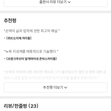
출판사 리뷰 더보기
는 모든 차원을 포함했습니다. 파란만장했죠. (…) 무슨 말이냐면, 우리는
인생을 살아가며 서로를 도왔다는 겁니다. 우리를 ‘연인들’이라고 불러주
그러나 어떤 기사도, 가장 훌륭한 프로파일도 수전 손택이라는 인물, 그리
세요. ‘연인들’이 마음에 드네요. 낭만적으로 들리잖아요. 그러니까, 이 점
고 인간을 충분히 보여주지 못했다. 바로 여기에 손택을 상징하는 지성의
추천평
만은 확실히 하죠. 전 수전을 사랑합니다. 그 점에서는 거리낄 게 없어요.”
아우라, 무한한 관심사의 파노라마, 관습에 반하는 저항적 범주, 삶의 열정
---「마의 산으로의 귀환 1989-1992」중에서
과 학식에 대한 열망, 내면의 양면성과 복잡성이 있다. 스스로를 열광적인
“손택의 삶과 업적에 관한 최고의 해설.”
탐미주의자이자 완고한 도덕주의자라고 말한 손택은, 엄격한 지성주의에
어느 날 아침 와일리가 병실에 들어갔을 때, 수척해진 손택이 침대에 누워
- [쥐트도이체 차이퉁]
입각해 전후戰後 비평계가 공유하던 틀을 깨부수고 기존에 확립되었다고
서 자고 있었다. “손택을 보면서 오, 세상에, 손택이 세상을 떠났구나 생각
믿었던 분류를 전복하며 일평생 날카로운 질문과 결정적인 금언으로 세계
했습니다. 그런데 제가 팔에 손을 대니까 손택이 갑자기 정신을 차리며 말
“뉴욕 지성계를 매혹적으로 기술했다.”
를 놀라게 했다. “해석이란 지식인이 예술작품에 가하는 복수다.”(1966)
하더군요. ‘작업하는 중이에요!’ 제가 ‘뭐라고요?’라고 물으니, ‘작업하는
“다 같이 슬퍼하자. 그러나 다 같이 바보가 되지는 말자.”(2001) 초창기부
- [프랑크푸르터 알게마이네 존탁스차이퉁]
중이라고요!’라고 했습니다. 저는 손택을 안으며 말했죠. ‘당신 완전히 정신
터 만년에 이르기까지 그가 남긴 금언은 예술에서 정치에 이르는 광범한
을 잃었군요.’ 수전은 그런 사람이었습니다. 말 그대로 사경을 헤매는 와중
분야에서 변함없는 무게로 지금껏 널리 인용된다.
“손택의 저작에 대한 영리한 해석과 그가 불러일으킨 열띤 논쟁에 대한 공
에도 졸았다고 생각되는 게 싫었던 거죠!”
정하고 균형 잡힌 시각으로 손택과 독자 모두를 훌륭히 만족시킨다.”
---「삶과 내세 1998-2001」중에서
고급과 저급, 젊음과 늙음, 여성과 남성, 예술과 예술 아닌 것 따위의 경계
- [커커스 리뷰]
추천평 더보기
를 무화한 특유의 재범주화 작업은 도어스와 「토이 스토리」를 향유하면서
도 바르트와 정신의 삶을 논하는 것이 어떻게 가능한지, 그리고 그것이 얼
“현대사에서 가장 위대하고도 복잡한 인물인 손택의 정신을 정확히 담아
마나 관능적일 수 있는지를 전 세계에 보여주었다. 손택은 생각을 한다는
낸다는 것은 기념비적인 작업이다. 불가분하게 뒤엉킨 문학적 관능과 인간
리뷰/한줄평
23
것 자체가 얼마나 신나고 흥분되는 일인지를 강렬히 증언함으로써 뉴욕 지
적 관능, 맹렬한 지성과 연약한 감정, 무엇보다 손택의 독보적인 영혼을,