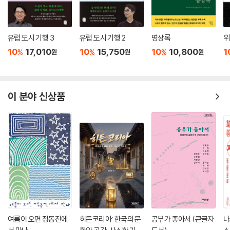
수전 손택이라는 이름으로
유럽 도시 기행 3
유럽 도시 기행 2
명상록
위
유명 영화배우 이름처럼 두운이 맞는 새로운 이름을 얻은 수전 손택은 이
10
17,010
10
15,750
10
10,800
1
%
%
%
원
원
원
내 스스로를 지적이고 세련된 세계의 시민으로 여기게 되었다. 이때부터
수전은 넘치는 열정과 아이다운 믿음을 스스로 평생에 걸쳐 길러나간 온갖
이상과 관심사, 품행과 야망을 아우르는 ‘수전 손택 프로젝트’에 쏟아부었
다.(55)
이 분야 신상품
수전 리 로젠블랫Susan Lee Rosenblatt은 1933년 1월 16일 유대계 미
국인 잭 로젠블랫, 밀드러드 로젠블랫 사이에서 태어났다. 아버지 잭 로젠
블랫이 결핵으로 일찍 세상을 떠난 후 홀로 미국으로 돌아온 밀드러드가
미군 대위 네이선 손택과 재혼해 꾸린 가정은 전형적인 미국 중산층 소시
민 가족이었다. 『작은 아씨들』과 마리 퀴리 평전, 세계문학 전집과 백과사
전을 탐독하던 외롭고 지적인 변두리 소녀는 “지성과 고급문화에 대한 관
심을 가족으로부터 자신을 구분 짓는 도구로, 즉 주변의 ‘얼간이들’ 틈에서
자신을 돋보이게 하는 수단으로 활용하는 법을 익혔다”.(58-59) 밤이 되
면 손택은 눈이 따가울 때까지 뉴욕 지성계의 소설과 잡지를 읽고, 일기를
여름이 오면 정동진에
히든코리아: 한국의 문
공부가 좋아서 (큰글자
나
썼으며, 용어를 공부하고 외국어 단어 목록을 작성해가며 어휘력을 키웠