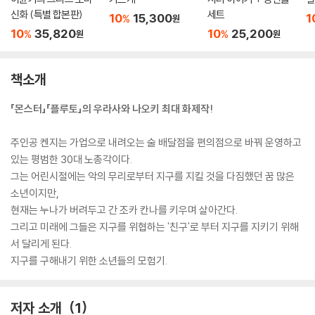
신화 (특별 합본판)
세트
10
15,300
1
%
원
10
35,820
10
25,200
%
%
원
원
책소개
「몬스터」「플루토」의 우라사와 나오키 최대 화제작!
주인공 켄지는 가업으로 내려오는 술 배달점을 편의점으로 바꿔 운영하고
있는 평범한 30대 노총각이다.
그는 어린시절에는 악의 무리로부터 지구를 지킬 것을 다짐했던 꿈 많은
소년이지만,
현재는 누나가 버려두고 간 조카 칸나를 키우며 살아간다.
그리고 미래에 그들은 지구를 위협하는 '친구'로 부터 지구를 지키기 위해
서 달리게 된다.
지구를 구해내기 위한 소년들의 모험기.
저자 소개
1