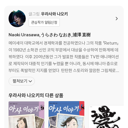
글그림
우라사와 나오키
관심작가 알림신청
Naoki Urasawa,うらさわ なおき,浦澤 直樹
메이세이 대학교에서 경제학과를 전공하였으나 그의 작품 「Return」
이 1982년 소학관 신인 코믹 부문에서 대상을 수상하여 만화계에 데
뷔하였다. 이후 20여년동안 그가 발표한 작품들은 TV판 애니매이션
로 제작되어 대중적 인기를 누렸을 뿐 아니라, 동시에 매니아 층으로
부터도 폭발적인 지지를 얻었다. 탄탄한 스토리와 깔끔한 그림체로
각광을 받고 있으며, 서구적인 내용이 많다. 어려서부터 자신은 지극
펼쳐보기
히 현실적이라고 생각했기에 만화가로서의 성공를 꿈꾸기보다는 경
제학을 전공했다. 하지만 만화에 관심이 많이 있어서 소학관에 취직
우라사와 나오키
의 다른 상품
해 만화기자 같은 것을 해 보려고 면접을 보러 갔다, 편