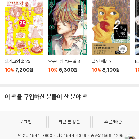
와카코와 술 25
오쿠다의 좁은 길 3
볼 앤 체인 2
B
10
7,200
10
6,300
10
8,100
1
%
%
%
원
원
원
이 책을 구입하신 분들이 산 분야 책
로그인
최근 본 상품
주문/배송
고객센터 1544-3800
티켓 1544-6399
중고샵 1566-4295