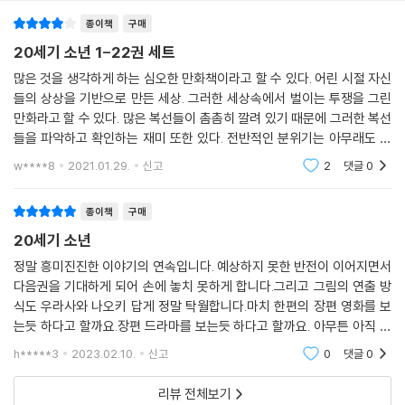
종이책
구매
20세기 소년 1-22권 세트
많은 것을 생각하게 하는 심오한 만화책이라고 할 수 있다. 어린 시절 자신
들의 상상을 기반으로 만든 세상. 그러한 세상속에서 벌이는 투쟁을 그린
만화라고 할 수 있다. 많은 복선들이 촘촘히 깔려 있기 때문에 그러한 복선
들을 파악하고 확인하는 재미 또한 있다. 전반적인 분위기는 아무래도 암
울할 수밖에 없다. 그리고 과거에 생겼던 문제들을 가지고 와서 결말 부분
w****8
2021.01.29.
신고
2
댓글
0
에 화해를 함
종이책
구매
20세기 소년
정말 흥미진진한 이야기의 연속입니다. 예상하지 못한 반전이 이어지면서
다음권을 기대하게 되어 손에 놓치 못하게 합니다.그리고 그림의 연출 방
식도 우라사와 나오키 답게 정말 탁월합니다.마치 한편의 장편 영화를 보
는듯 하다고 할까요.장편 드라마를 보는듯 하다고 할까요. 아무튼 아직 안
보신 분들 중에 관심이 있으신 독자님들께한번 꼭 읽어 보시라고 권하고
h*****3
2023.02.10.
신고
0
댓글
0
싶습니다.아주 재미
리뷰 전체보기