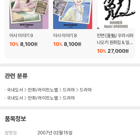
아사 이야기 9
아사 이야기 8
만면(漫勉) 우라사와
나오키 원화집 & 일러
10
8,100
10
8,100
%
%
원
원
스트북
10
27,000
%
원
관련 분류
국내도서
만화/라이트노벨
드라마
드라마
국내도서
만화/라이트노벨
드라마
품목정보
발행일
2007년 02월 15일