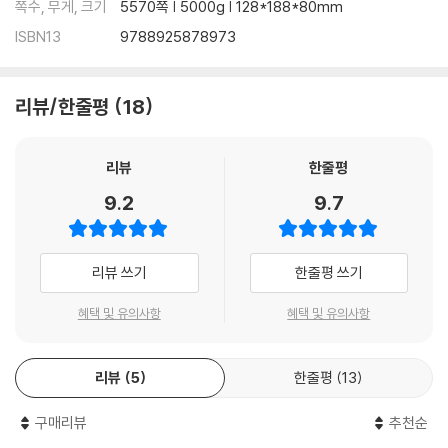
쪽수, 무게, 크기
5570쪽 | 5000g | 128*188*80mm
ISBN13
9788925878973
리뷰/한줄평
18
리뷰
한줄평
9.2
9.7
리뷰 쓰기
한줄평 쓰기
혜택 및 유의사항
혜택 및 유의사항
리뷰
5
한줄평
13
구매리뷰
추천순