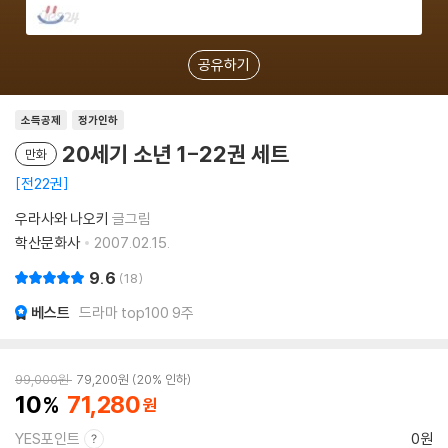
공유하기
소득공제
정가인하
20세기 소년 1-22권 세트
만화
전22권
우라사와 나오키
글그림
학산문화사
2007.02.15.
9.6
18
베스트
드라마 top100 9주
99,000
원
79,200
원
20% 인하
10
71,280
YES포인트
0원