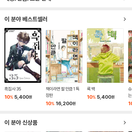
이 분야 베스트셀러
흑집사 35
책이라면 팔 만큼 1 특
룩 백
슈
장판
는
10
5,400
10
5,400
%
%
원
원
10
16,200
1
%
원
이 분야 신상품