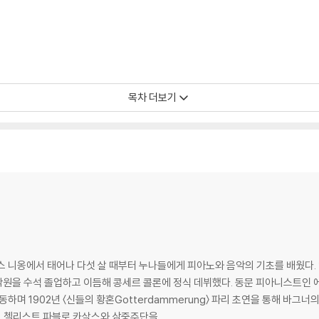
목차 더보기
스 니옹에서 태어나 다섯 살 때부터 누나들에게 피아노와 음악의 기초를 배웠다.
 음악원을 수석 졸업하고 이듬해 콩세르 콜론에 정식 데뷔했다. 동문 피아니스트인
동하며 1902년 〈신들의 황혼Gotterdammerung〉 파리 초연을 통해 바
보, 첼리스트 파블로 카살스와 삼중주단을