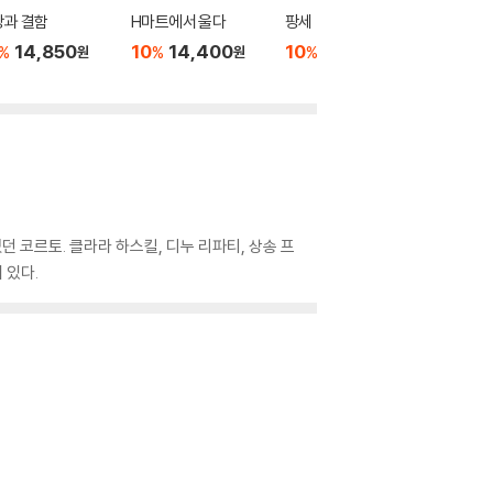
랑과 결함
H마트에서 울다
팡세
바보 같은
14,850
10
14,400
10
13,500
10
1
%
%
%
%
원
원
원
 코르토. 클라라 하스킬, 디누 리파티, 상송 프
 있다.