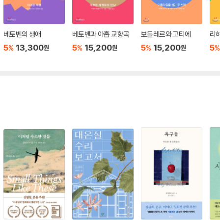
베토벤의 생애
베토벤과 아홉 교향곡
보들레르와 고티에
리
5
13,300
5
15,200
5
15,200
5
%
%
%
%
원
원
원