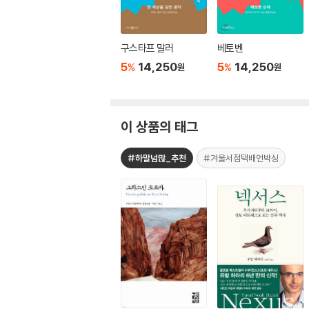
구스타프 말러
베토벤
5
14,250
5
14,250
%
%
원
원
이 상품의 태그
#하말넘많_추천
#겨울서점택배언박싱