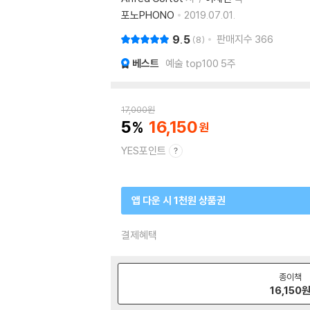
포노PHONO
2019.07.01.
9.5
판매지수
366
8
베스트
예술 top100 5주
17,000
원
5
16,150
YES포인트
앱 다운 시 1천원 상품권
결제혜택
종이책
16,150