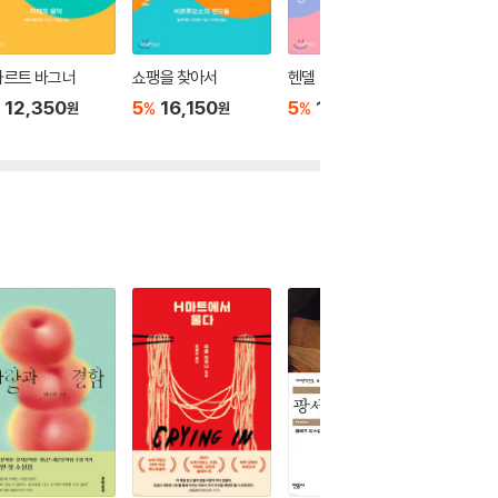
하르트 바그너
쇼팽을 찾아서
헨델
내 친구 
12,350
5
16,150
5
15,200
5
13
%
%
%
원
원
원