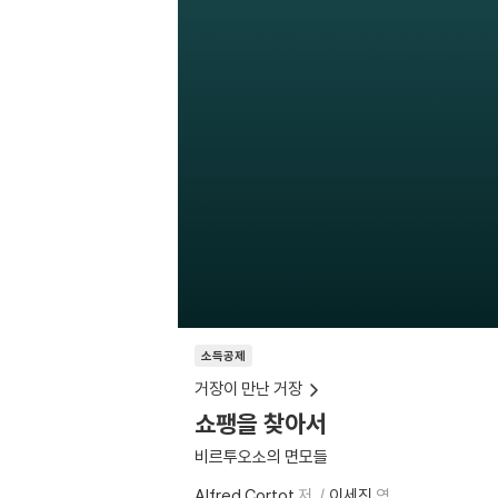
소득공제
거장이 만난 거장
쇼팽을 찾아서
비르투오소의 면모들
Alfred Cortot
저
이세진
역