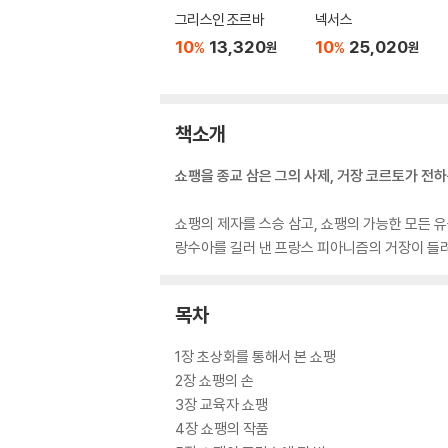
그리스인 조르바
넥서스
10
13,320
10
25,020
%
%
원
원
책소개
쇼팽을 종교 삼은 그의 사제, 거장 코르토가 전하
쇼팽의 제자를 스승 삼고, 쇼팽의 가능한 모든 유
랑수아를 길러 낸 프랑스 피아니즘의 거장이 들려
목차
1장 초상화를 통해서 본 쇼팽
2장 쇼팽의 손
3장 교육자 쇼팽
4장 쇼팽의 작품