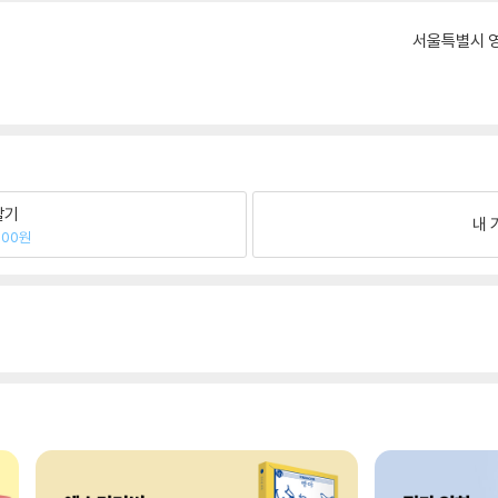
서울특별시 영
팔기
내 
600원