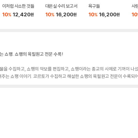
이처럼 사소한 것들
대온실 수리 보고서
욕구들
사
10
12,420
10
16,200
10
16,200
10
%
%
%
원
원
원
는 쇼팽. 쇼팽의 육필원고 전문 수록!
물을 수집하고, 쇼팽의 악보를 편집하고, 쇼팽이라는 종교의 사제로 기꺼이 나섰던
주는 쇼팽 이야기. 코르토가 수집하고 해설한 쇼팽의 육필원고 전문이 수록되어