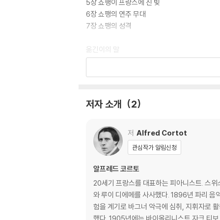
5장 쇼팽이 프랑스에 진 빚
6장 쇼팽의 연주 무대
7장 쇼팽의 성격
옮긴이의 말
프레데리크 쇼팽 연보
찾아보기
저자 소개
2
저
Alfred Cortot
관심작가 알림신청
알프레드 코르토
20세기 프랑스를 대표하는 피아니스트. 스위
와 루이 디에메를 사사했다. 1896년 파리
험을 계기로 바그너 악극에 심취, 지휘자로 활
했다. 1905년에는 바이올리니스트 자크 티