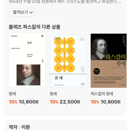
1654년 11월 23일 성경에서 예수 그리스도를 발견하고 회심한다.
이후 파스칼은 기독교 신앙을 구시대의 유물로 여기고 미신적이고 반
펼쳐보기
(反)이성적이며 인간의 자유를 억압하는 종교라고 여기는 동시대 교
양인들에게 이성의 밝은 빛 속에서 신앙을 다시 소개할 필요성을 느
블레즈 파스칼
의 다른 상품
껴 『팡세』를 집필하기 시작한다. 메시지의 핵심은 간단하
팡세
팡세
파스칼의 팡세
10
10,800
10
22,500
10
10,800
%
%
%
원
원
원
역자 : 이환