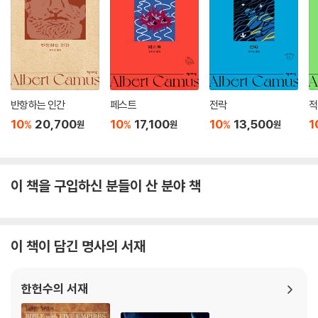
반항하는 인간
페스트
전락
적
10
20,700
10
17,100
10
13,500
1
%
%
%
원
원
원
이 책을 구입하신 분들이 산 분야 책
이 책이 담긴 명사의 서재
한헌수의 서재