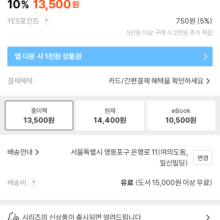
10
13,500
YES포인트
750원 (5%)
5만원 이상 구매 시 2천원 추가 적립
앱 다운 시 1천원 상품권
결제혜택
카드/간편결제 혜택을 확인하세요
종이책
원제
eBook
13,500
원
14,400
원
10,500
원
배송안내
서울특별시 영등포구 은행로 11(여의도동,
변경
일신빌딩)
배송비
유료
(도서 15,000원 이상 무료)
시리즈의 신상품이 출시되면 알려드립니다.