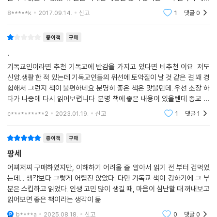
하다는 느낌은 확실히 남는다.. 기독교적인 내용일지는 사실 몰랐으나 이
8*****k
2017.09.14.
신고
1
댓글
0
책으로 하여
종이책
구매
.
기독교인이라면 추천 기독교에 반감을 가지고 있다면 비추천 이요. 저도
신앙.생활 한 적 있는데 기독교인들의 위선에 토악질이 날 것 같은 걸 꽤 경
험해서 그런지 책이 불편하네요 분명히 좋은 책은 맞을텐데. 우선 소장 하
다가 나중에 다시 읽어보렵니다..분명 책에 좋은 내용이 있을텐데 종교 얘
기가 너무 많이 나와서 더 못 읽겠네요 ㅎㅎ중고로 살 껄 그랬네요.. 괜히
c**********2
2023.01.19.
신고
1
댓글
1
새 책사서. ㅋ
종이책
구매
팡세
어찌저찌 구매하였지만, 이해하기 어려울 줄 알아서 읽기 전 부터 겁먹었
는데... 생각보다 그렇게 어렵진 않았다. 다만 기독교 색이 강하기에 그 부
분은 스킵하고 읽었다. 인생 고민 많이 생길 때, 마음이 심난할 때 꺼내보고
읽어보면 좋은 책이라는 생각이 듦
b****a
2025.08.18.
신고
0
댓글
0