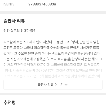
ISBN13
9788937460838
출판사 리뷰
인간 실존의 위대한 증언
파스칼이 죽은 지 3세기 반이 지났다. 그동안 그의 『팡세』만큼 널리 읽힌
고전도 드물다. 그러나 파스칼만큼 오해와 곡해를 받아온 사상가도 드물
것이다. 그 주요한 원인 중의 하나는 텍스트의 숙명적인 불완전성에 있다.
그는 자신이 오래전에 구상했던 「기독교 호교론」을 완성하지 못한 채 900
여 개의 단편만을 남겼기 때문이다. 그리하여 파스칼이 죽은 후 처음으로
『팡세』가 출판되었을 때(1670년)부터 그것은 갖가지 요인들로 인해 본래
의 텍스트와는 거리가 먼, 극히 불완전하고 왜곡된 것일 수밖에 없었으며
이 형태는 근 2세기에 걸쳐 큰 변화 없이 유지되어 왔다. 뿐만 아니라 그가
출판사 리뷰 더보기
속해 있었던 장세니즘에 대한 박해와 뒤이은 18세기 계몽주의 시대의 냉
대 속에서 파스칼은 흔히 비판과 야유의 대상으로 환기되는 것이 고작이었
다. 그러나 19세기 중엽에 이르러 그에 대한 관심이 차츰 일기 시작하였고,
추천평
이 관심은 『팡세』의 텍스트에 대한 체계적 연구로 이어졌다. 20세기에 들