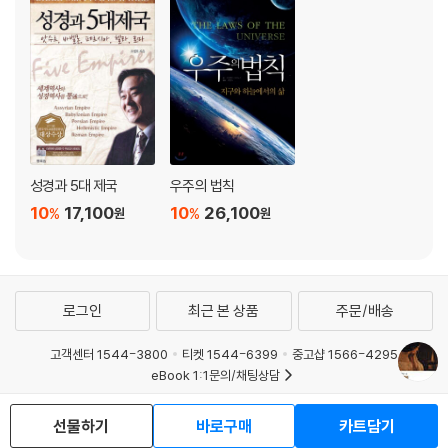
성경과 5대 제국
우주의 법칙
10
17,100
10
26,100
%
%
원
원
로그인
최근 본 상품
주문/배송
고객센터 1544-3800
티켓 1544-6399
중고샵 1566-4295
eBook 1:1문의/채팅상담
예스이십사(주) 사업자 정보
선물하기
바로구매
카트담기
이용약관
개인정보처리방침
청소년보호정책