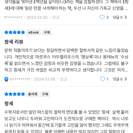
생각들을 엮어낸 《백년을 살아보니》라는 책을 집필하셨다. 그 책에서 《팡
1656년부터 장세니스트들에 대한 예수회의 비난이 점차 격화되자 『한 지
세》에 대해 '읽은 만큼 사색해야 하는 책, 우선 나 자신이 기독교 신앙을 지
방인에게 보내는 편지』(일명 『프로뱅시알』)이라는 글을 통해 장세니스트
켜 왔다는 점, 그리고 파스칼이 너무나 감동적인 신앙의 체험을 거쳤다는
들을 변론하는 데 앞장을 선다. 1658년부터는 기독교를 반대하는 이들에
f*******7
2022.02.20.
신고
3
댓글
0
점, 그만
대항하기 위해 ‘기독교 호교론’를 쓸 구상을 시작하였다. 1659년부터 건강
이 현저하게 악화되었고, 1662년 8월 19일 지병이 악화되어 39세를 일기
eBook
구매
로 생을 마친다. 1670년에는 파스칼의 유고 출판이 성사되어, 그의 조카
팡세 리뷰
에티엔 페리에가 서문을 쓴 『종교 및 기타 주제에 관한 파스칼의 사상』(『팡
문학 작품이라기 보다는 정갈하면서 담백한 철학서적 같은 느낌이 들었습
세』 초판본)이 출간되었다.
니다. 개인적으로 마르쿠스 아우렐리우스의 '명상록'이나 몽테뉴의 '수상
록'을 읽으면서 느꼈던 감정과 비슷한 감정을 느꼈습니다. 그럼에도 불구
하고 팡세가 가진 색깔은 비교적 뚜렷하다고 생각합니다. 그것은 저자인
파스칼이 인간에 대한 관심과 사유를 종합하여 심도있게 기록한 책이라고
e********t
2024.02.05.
신고
1
댓글
0
생각합니다. 특히
종이책
구매
팡세
수학자로서만 알던 파스칼의 철학적 면모를 볼 수 있었던 '팡세'. 살짝 훑어
보고도 너무나 두려워 고민하다가 도전적으로 구매한 책이다.. 역시 너무
나 읽기가 어려워서 중간에 포기할까 고민을 많이 했지만 그래도 꾸역꾸역
끝까지 읽을 수 있었다.. 물론 이해한 내용은 많지 않지만 그의 철학이 대단