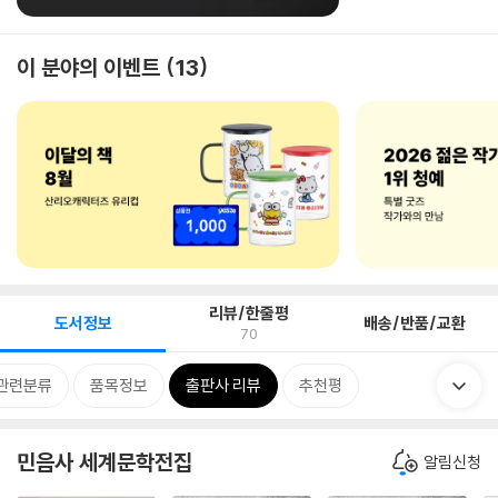
이 분야의 이벤트
13
리뷰/한줄평
도서정보
배송/반품/교환
70
관련분류
품목정보
출판사 리뷰
추천평
민음사 세계문학전집
알림신청