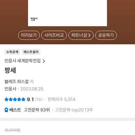
미리보기
사이즈비교
파트너샵
공유하기
소득공제
베스트셀러
민음사 세계문학전집
팡세
블레즈 파스칼
저
민음사
2003.08.25.
9.1
판매지수
5,514
70
베스트
고전문학
93위
고전문학 top20 13주
15,000
원