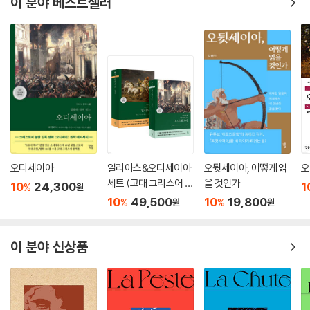
이 분야 베스트셀러
오디세이아
일리아스&오디세이아
오뒷세이아, 어떻게 읽
오
세트 (고대 그리스어 완
을 것인가
10
24,300
1
%
원
역본)
10
49,500
10
19,800
%
%
원
원
이 분야 신상품