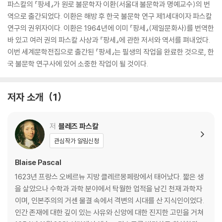
파스칼의 『팡세』가 원로 불문학자 이환(서울대 불문학과 명예교수)의 번
역으로 출간되었다. 이환은 해방 후 한국 불문학 연구 제1세대이자 파스칼
연구의 권위자이다. 이환은 1964년에 이미 『팡세』(제일문화사)를 번역한
바 있고 여러 권의 파스칼 사상과 『팡세』에 관한 저서와 역서를 펴내었다.
이번 세계문학전집으로 출간된 『팡세』는 필생의 작업을 완료한 것으로, 한
국 불문학 연구사에 있어 소중한 작업이 될 것이다.
저자 소개
1
저
블레즈 파스칼
관심작가 알림신청
Blaise Pascal
1623년 프랑스 오베르뉴 지방 클레르몽페랑에서 태어났다. 짧은 생
을 살았으나 수학과 과학 분야에서 탁월한 업적을 남긴 천재 과학자
이며, 인본주의의 거센 물결 속에서 격변의 시대를 산 지식인이었다.
인간 존재에 대한 깊이 있는 사유와 신앙에 대한 진지한 고민을 거쳐