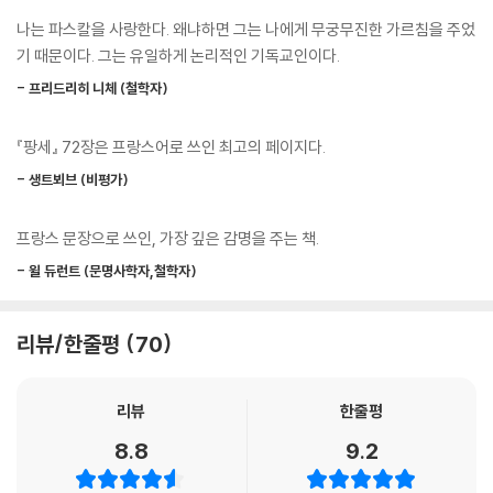
어와 몇몇 괄목할 만한 연구들이 파스칼의 텍스트 및 사상에 대한 이해를
나는 파스칼을 사랑한다. 왜냐하면 그는 나에게 무궁무진한 가르침을 주었
전적으로 새롭게 하기에 이르렀다. 오늘날 우리는 적어도 파스칼이 죽을
기 때문이다. 그는 유일하게 논리적인 기독교인이다.
때 남겨놓은 상태 그대로의 텍스트를 대할 수 있게 되었고 그 속에서 파스
- 프리드리히 니체 (철학자)
칼의 참모습을 찾아볼 가능성을 갖게 되었다고 할 수 있다.
『팡세』 72장은 프랑스어로 쓰인 최고의 페이지다.
이번에 번역한 『팡세』 원본은 라퓌마(L. Lafuma) 판으로서 그것은 최근
까지의 문헌학적 연구 결과에 바탕을 두고 새로이 편찬된 것이기에 우리는
- 생트뵈브 (비평가)
그 안에서 파스칼의 진정한 의도에 한 발 더 다가설 수 있을 것이다. 파스칼
이 묘사한 인간의 모습이란 무엇인가. 그것은 ‘신 없는 인간의 비참’으로 요
프랑스 문장으로 쓰인, 가장 깊은 감명을 주는 책.
약된다. 이 비참은 그에 있어 매우 독창적이고도 명확한 형태로 나타난다.
- 윌 듀런트 (문명사학자,철학자)
즉 인간의 무력, 다시 말하면 희구와 현실 사이의 모순에서 유래하는 무력
이 바로 그것이다. 희구하는 진리에 대하여 오류, 행복에 대하여 비참, 정의
에 대하여 변덕, 무한에 대하여 유한에 부딪칠 뿐인 인간은 영원한 극적 분
리뷰/한줄평
70
열의 존재이다. 그러나 이와 같은 비극의 묘사는 그 자체로서 끝나는 것이
아니라 오히려 이 비극을 넘어서려는 의지를 불러일으키기 위한 것이다.
리뷰
한줄평
―「역자의 말」 중에서
8.8
9.2
파스칼의 생애