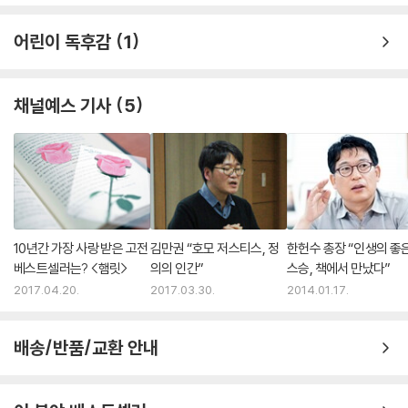
어린이 독후감
1
채널예스 기사
5
10년간 가장 사랑 받은 고전
김만권 “호모 저스티스, 정
한헌수 총장 “인생의 좋
베스트셀러는? <햄릿>
의의 인간”
스승, 책에서 만났다”
2017.04.20.
2017.03.30.
2014.01.17.
배송/반품/교환 안내