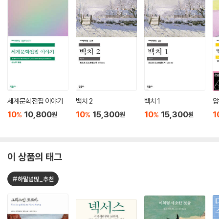
세계문학전집 이야기
백치 2
백치 1
압
10
10,800
10
15,300
10
15,300
1
%
%
%
원
원
원
이 상품의 태그
#하말넘많_추천