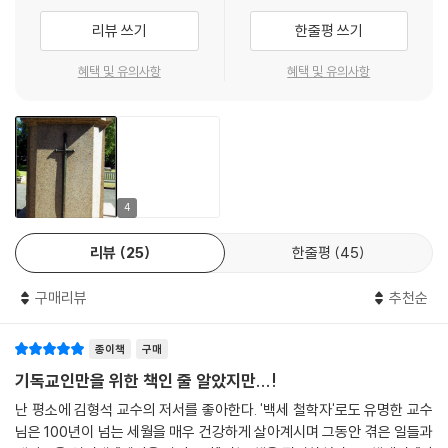
1623년 6월 19일, 프랑스 오베르뉴의 클레르몽 페랑에서, 고등 세무원장
리뷰 쓰기
한줄평 쓰기
인 아버지 에티엔 파스칼과 어머니 앙투아네트 베공 사이에서 태어났다. 3
혜택 및 유의사항
혜택 및 유의사항
세 때 어머니를 여의고, 8세 때 가족이 파리로 이주하였다. 12세의 파스칼
이 유클리드 제32명제를 푸는 것을 목격한 아버지가 크게 놀라며, 그때부
터 수학과 기하학을 가르치기 시작하였다. 14세 때부터는 당대 과학자들
의 모임인 메르센 아카데미에 출입하였다. 1940년 17세 때에는 『원추곡
선론』을 발표하고, 2년여에 걸쳐 계산기를 제작하였다. 24세 때에는 ‘진
공’에 관한 실험을 실시하여 그 결과를 『진공에 관한 새 실험』에서 발표하
4
였다. 이를 계기로 데카르트 및 노엘 신부 등과 일련의 논쟁을 벌인다.
리뷰
25
한줄평
45
그는 1654년까지 자연과학과 수학, 기하학 등에서 탁월한 연구 성과를 보
였다. 파스칼은 제1차 회심(1646년), 아버지 에티엔의 죽음(1651년), 사
구매리뷰
추천순
교 생활(1651~1654년), 제2차 회심(1654년) 등의 일련의 체험을 통해
이후 기독교의 원리 탐구와 인간과 신에 대한 사색에 전념한다. 1655년에
종이책
구매
는 포르루아얄 데 샹에 체류하면서, 철학과 종교에 관한 대화를 드 사시와
기독교인만을 위한 책인 줄 알았지만...!
주고받는다. 이때 『그리스도의 생애 약전』과 『기하학적 정신』을 쓴 것으로
추정한다.
난 평소에 김형석 교수의 저서를 좋아한다. '백세 철학자'로도 유명한 교수
님은 100년이 넘는 세월을 매우 건강하게 살아계시며 그동안 겪은 일들과