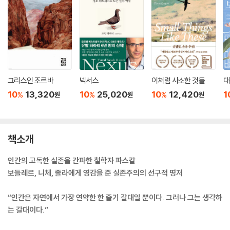
그리스인 조르바
넥서스
이처럼 사소한 것들
대
10
13,320
10
25,020
10
12,420
1
%
%
%
원
원
원
책소개
인간의 고독한 실존을 간파한 철학자 파스칼
보들레르, 니체, 졸라에게 영감을 준 실존주의의 선구적 명저
“인간은 자연에서 가장 연약한 한 줄기 갈대일 뿐이다. 그러나 그는 생각하
는 갈대이다.”