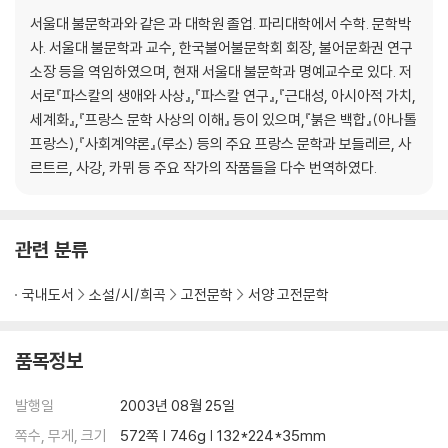
서울대 불문학과와 같은 과 대학원 졸업. 파리대학에서 수학. 문학박
사. 서울대 불문학과 교수, 한국불어불문학회 회장, 불어문화권 연구
소장 등을 역임하였으며, 현재 서울대 불문학과 명예교수로 있다. 저
서로『파스칼의 생애와 사상』,『파스칼 연구』,『근대성, 아시아적 가치,
세계화』,『프랑스 문학 사상의 이해』 등이 있으며,『붉은 백합』(아나톨
프랑스),『사회계약론』(루소) 등의 주요 프랑스 문학과 보들레르, 사
르트르, 사강, 카뮈 등 주요 작가의 작품들을 다수 번역하였다.
관련 분류
국내도서
소설/시/희곡
고전문학
서양 고전문학
품목정보
발행일
2003년 08월 25일
쪽수, 무게, 크기
572쪽 | 746g | 132*224*35mm