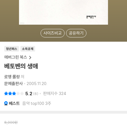
사이즈비교
공유하기
청년패스
소득공제
에버그린 북스
베토벤의 생애
로맹 롤랑
저
문예출판사
2005.11.20.
5.2
판매지수
324
6
베스트
음악 top100 3주
8,000
원