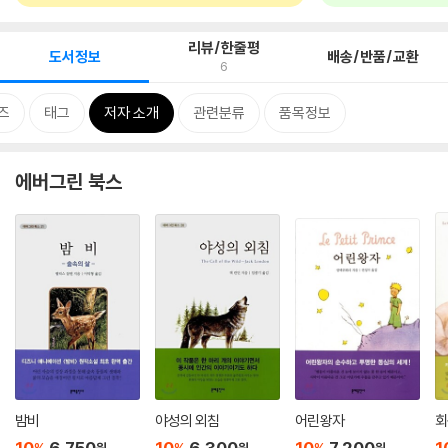
리뷰/한줄평
도서정보
배송/반품/교환
6
즈
태그
저자 소개
관련분류
품목정보
에버그린 북스
밤비
야성의 외침
어린왕자
회
10
6,750
10
6,300
10
7,200
1