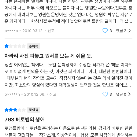
나는 존재하는 일체는 아니다. 나는 허무와 싸우는 생명이다.나는 허무는
아니다.나는 허무 속에 타오르는 불이다.나는 영원한 싸움이다.전투를 창
공에서 내려다보는 영원한 운명이란 것은 없다.나는 영원히 싸우는 자유로
운 의지이다. 학창시절 수첩에 적어 놓았던 로맹 롤랑의 글이다. 더 설명
이 필요없는 악성을, 저 힘있는 문체의 소유자는 어떻게 기록했을까 궁금
p****o
2010.03.12.
신고
3
댓글
2
해서 구입
종이책
차라리 사전 펴놓고 원서를 보는 게 쉬울 듯.
정말 어이없는 책이다. 노벨 문학상까지 수상한 작가가 쓴 책을 이따위
로 어이없게 번역을 하는 것, 이것은 죄악이다. 아니, 대단한 뻔뻔함이다.
대부분의 번역 작업을 교수가 직접하지 않는다는 것은 익히 알려진 것이
지만, 최소한의 양심이 있다면 대학원생이 번역한 것을 한번은 읽어보는,
감수라는 작업 정도는 해야 하는 것 아닌가. 그것조차 하기 싫다면, 제대
o*****n
2010.12.06.
신고
3
댓글
0
로 번역할
종이책
763.베토벤의 생애
로맹롤랑이 베토벤을 존경하는 마음으로 쓴 책인가봄. 갑자기 베토벤 관련
책들이 땡겼다는. - 작가소개. 인상적이네. 항상 '모든 사람에게 반대하는