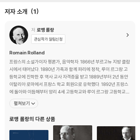
저자 소개
1
저
로맹 롤랑
관심작가 알림신청
Romain Rolland
프랑스의 소설가이자 평론가, 음악학자. 1866년 부르고뉴 지방 클람
시에서 태어났다. 1880년 가족과 함께 파리에 정착, 루이 르그랑 고
등학교에 진학한 후 역사 교사 자격증을 받고 1889년부터 2년 동안
이탈리아 로마에서 프랑스 학교 회원으로 유학했다. 1892년 프랑스
에 돌아와 이듬해부터 앙리 4세 고등학교와 루이 르그랑 고등학교에
서 역사를 가르쳤고, 이후 파리 고등사범학교와 소르본대학에서 각
펼쳐보기
각 예술사와 음악사를 강의했다. 1904-1912년에 출간된 대하소설
《장 크리스토프Jean Christophe》로 유명세를 얻고, 1915년 이 작
로맹 롤랑
의 다른 상품
품으로 노벨문학상을 수상한다. 191