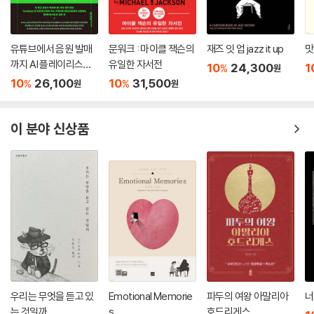
유튜브에서 음원 발매
문워크 : 마이클 잭슨의
재즈 잇 업 jazz it up
맛
까지 AI 플레이리스트
유일한 자서전
10
24,300
1
%
원
with 수노, 제미나이,
10
26,100
10
31,500
%
%
원
원
리퍼, 캔바, 캡컷, 스포
티파이
이 분야 신상품
우리는 무엇을 듣고 있
Emotional Memorie
파두의 여왕 아말리아
너
는 것일까
s
호드리게스