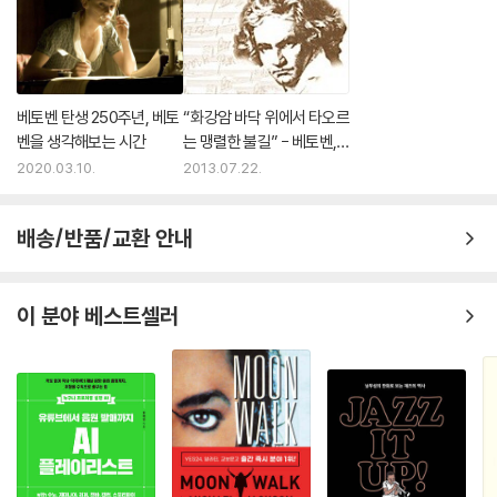
베토벤 탄생 250주년, 베토
“화강암 바닥 위에서 타오르
벤을 생각해보는 시간
는 맹렬한 불길” - 베토벤, <
피아노 소나타 23번 f단조
2020.03.10.
2013.07.22.
op.57 ‘열정’>
배송/반품/교환 안내
이 분야 베스트셀러