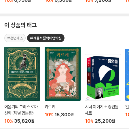
%
%
%
원
원
원
이 상품의 태그
#청년패스
#겨울서점택배언박싱
이윤기의 그리스 로마
키르케
시녀 이야기 + 증언들
얼
신화 (특별 합본판)
세트
10
15,300
1
%
원
10
35,820
10
25,200
%
%
원
원