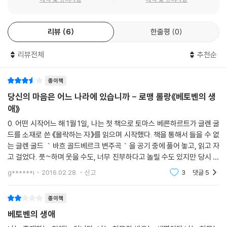
리뷰
6
한줄평
0
리뷰전체
추천순
종이책
당신의 마음은 어느 나라에 있습니까 - 로맹 롤랑《베토벤의 생
애》
0. 어떤 시작어느 해 1월 1일, 나는 첫 책으로 토마스 베른하르트가 글렌 굴
드를 소재로 쓴 《몰락하는 자》를 읽으며 시작했다. 책을 통해서 들을 수 없
는 글렌 굴드 ｀바흐 골드베르크 변주곡｀을 공기 중에 풀어 놓고, 읽고 자
고 걸었다. 풋~하며 웃을 수도, 너무 진부하다고 놀릴 수도 있지만 당시 나
는 꽤 비장했다. 《호밀밭의 파수꾼》에서 홀든 콜필드가 애지중지 레코드
g******i
2016.02.28.
신고
3
댓글
5
판을 들
종이책
베토벤의 생애