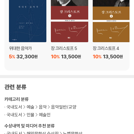
위대한 음악가
장 크리스토프 5
장 크리스토프 4
5
32,300
10
13,500
10
13,500
%
%
%
원
원
원
관련 분류
카테고리 분류
국내도서
예술
음악
음악일반/교양
국내도서
인물
예술인
수상내역 및 미디어 추천 분류
국내도서
해외문학상 수상작
노벨문학상