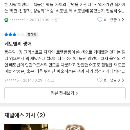
한 사람'이란다. '책들은 책들 자체의 운명을 가진다.' - 역사가인 작가가
쓴 책 결백, 정직, 성실의 '스승' 베토벤. 왜 베토벤에 꽂혔는지 열심히 읽어
볼 생각이다. - 위대한 영웅적 대열의 선두에 베토벤을 세운단다. - 불
s******1
2023.10.09.
신고
0
댓글
0
종이책
베토벤의 생애
등록일 장 크리스토프 저자인 로맹롤랑이 쓴 책으로 기대했던 것과는 달
리 읽으면서 막 재밌거나 빨려든다는 생각이 들진 않았다. 그저 음악의 성
인 베토벤의 인간으로서의 면모를 차분하고 잔잔한 어조로 집필한 책 모든
예술 작품은, 혹은 더욱 뛰어난 예술작품은 생과 사의 접경지역에서만 태
어날 수 있다는 것을 인간 베토벤의 치열한 고뇌와 인생의 좌절, 역경을 묘
x*****5
2014.10.29.
신고
0
댓글
0
사함으로써
리뷰 전체보기
채널예스 기사
2