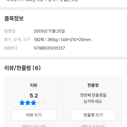
품목정보
발행일
2005년 11월 20일
쪽수, 무게, 크기
182쪽 | 366g | 148*210*20mm
ISBN13
9788931005127
리뷰/한줄평
6
리뷰
한줄평
5.2
첫번째 한줄평을
남겨주세요.
리뷰 쓰기
한줄평 쓰기
혜택 및 유의사항
혜택 및 유의사항