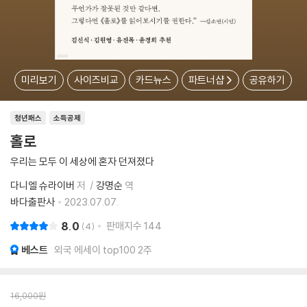
미리보기
사이즈비교
카드뉴스
파트너샵
공유하기
청년패스
소득공제
홀로
우리는 모두 이 세상에 혼자 던져졌다
다니엘 슈라이버
저
강명순
역
바다출판사
2023.07.07.
8.0
판매지수
144
4
베스트
외국 에세이 top100 2주
16,000
원