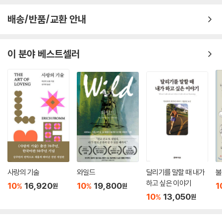
외로움과 고독의 긍정적인 체험이 “우리 인간다움을 구성하는 핵심 요
소”(168쪽)임에도 불구하고, 우리는 계속해서 없을지도 모르는 고독의
배송/반품/교환 안내
원인을 찾는 일에 몰두하곤 한다. 그럴 때마다 잠시 고개를 돌려 이 문장들
을 곱씹어 보면 지나간 삶과 앞으로의 삶에서 혼자 서 있는 나의 모습이 다
이 분야 베스트셀러
르게 보일지도 모른다. 일시적인 위로거나 유행하는 노래 가사처럼 읽힐지
도 모르겠다. 그러나 그들 역시 그 문장을 쓸 때 우리처럼 ‘홀로’였을 거라
생각하면 그 문장들이 내가 쓴 것처럼 느껴지는 순간이 있을 것이다. 그러
니, 앞으로 어떻게 살아가야 할지는 알 수 없어도 이 책에 잠시 몸과 마음을
기대어 쉬어도 좋을 것이다.
사랑의 기술
와일드
달리기를 말할 때 내가
불
하고 싶은 이야기
10
16,920
10
19,800
1
%
%
원
원
10
13,050
%
원