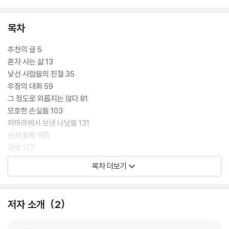
목차
추천의 글 5
혼자 사는 삶 13
낯선 사람들의 친절 35
우정의 대화 59
그 정도로 외롭지는 않다 81
모호한 손실들 103
파마라에서 보낸 나날들 131
신체 활동 155
결별 177
감사의 글 198
목차 더보기
옮긴이의 말 200
주 206
참고문헌 217
저자 소개
2