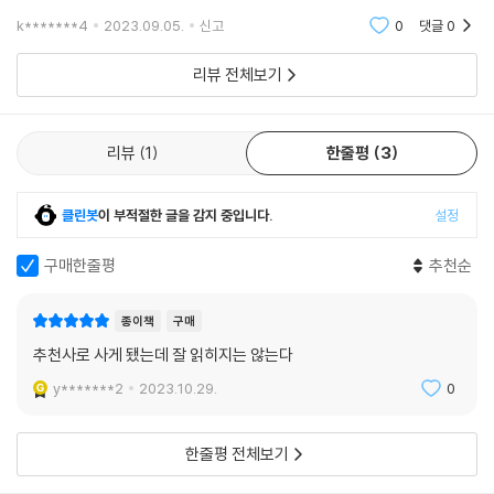
은 수많은 이들의 문장을 빌려와 단 한 가지, 혼자 사는 삶을 이야기한다.
따뜻하고, 통찰력 있고, 계몽적이다. 이 책은 내 인생을 완전히 새롭게 고찰
와 닮았다. 스스로 목적의 본질을 지우면 모든 것은 행위만 남는다. 행위만
k*******4
2023.09.05.
신고
0
댓글
0
그는 자신의 동료들과 함께 이 세상의 ‘혼자’들을 힘써 대변하고 있다.
하게 만들었다.
남은 행위는
- 크리스토프 맥누손 (소설가)
리뷰 전체보기
오백여 년 전에 “우리는 모양이 아주 다채로운 영혼을 갖고 있다. 그 영혼
은 자기 자신과의 교류에 만족한다”고 말한 몽테뉴에게는 혼자 사는 것이
다니엘 슈라이버는 에세이를 쓰는 기술에 통달했다. 그는 힘들이지 않고도
야말로 몹시 친밀한 형태의 독백이었으며, 진정한 아웃사이더로서 자신의
격조 있게 개인적인 것을 보편적인 것으로, 문학적인 것을 사회정치적인
리뷰
1
한줄평
3
갈 길을 끝까지 나아간 오드리 로드는 “나 자신을 돌보는 것은 자신에게 쉽
것으로 바꿔버린다.
게 굴복하는 것과 다르다. 그건 자기보존 행위이자 정치적 전투 행위이
- 테레지아 엔첸스베르거 (저널리스트)
다”라며 관계 속에서의 홀로가 아닌 ‘온전한 홀로’에 대한 통찰을 보여주었
클린봇
이 부적절한 글을 감지 중입니다.
설정
다.
구매한줄평
추천순
솔직하고 현명하고 인정사정없이 실존적 주제들에 관해 이야기한다. 그러
이 수많은 인용 작업은 슈라이버의 사유를 더욱 단단하게 지탱하는 것이면
니 도저히 책 읽는 것을 멈출 수가 없다!
서, 이 사회와 문화 안에서 ‘한 사람Allein’이 디딜 수 있는 한 필지의 땅을
종이책
구매
- 리누스 기제 (소설가)
마련하고 넓혀가는 일이었다. 그러나 한편으로 이 작업은, 과거부터 현대
추천사로 사게 됐는데 잘 읽히지는 않는다
까지 우리를 인간이라는 공통점으로 묶고 있는 것이 무엇인지 그 근원을
이 책은 우리를 저 자신의 심연으로 이끌어 자기 자신과 화해시킨다.
y*******2
2023.10.29.
0
찾아내고야 말겠다는 집념처럼 보이기도 한다. 이 집념은 전통에 대한 반
- 이자벨 보그단 (번역가)
항이면서 동시에 동의를 구하는 몸부림이다. 나로 살아남기 위해, 그리고
타인과 어울리기 위해 우리는 무엇이든 할 수 있다.
한줄평 전체보기