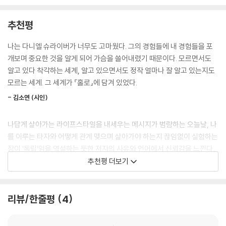
--- p.166
정”이다. 반가움이나 그리움, 슬픔 등의 감정을 치유하거나 숨길 필요 없듯
이 외로움도 마찬가지라고. 이러한 그의 주장은 아이러니하게도 우리를
추천평
나는 독서와 글쓰기, 요가, 오랜 산책, 저녁의 스페인어 수업, 섬의 황량한
‘치유’한다. 자타의에 의해 자기 자신의 감정과 몸을 잘 숨기고 살아온 우리
경관, 작열하는 태양, 폭풍이 몰아치는 바다 등의 소소한 일상을 즐겼다. 새
의 숱한 트라우마를 어루만지고, 저자 자신 역시 숱한 외로움을 온몸으로
나는 다니엘 슈라이버가 너무도 고마웠다. 그의 경험들에 내 경험들을 포
삼스레 나 자신에 대해 무언가를 배우고 있다는 느낌이 들었다.
겪은 후 자기 삶에 가지고 있는 오해를 풀고 자신과 화해하고자 한다.
개보며 중요한 것을 알게 되어 가슴을 쓸어내렸기 때문이다. 모르면서도
--- p.170
알고 있다 착각하는 세계, 알고 있으면서도 정작 얼마나 잘 알고 있는지도
그동안 모른 척했던 삶의 새로운 가능성을 탐색하기로 한 것이다. 우정 관
모르는 세계. 그 세계가 『홀로』에 담겨 있었다.
계를 재정립하는 지적 여행을 떠나고, 스페인어를 배우고, 뜨개질하며, 요
- 김소연 (시인)
가와 산책에 몰두한다. 특히 한 필지의 정원을 가꾸는 일은 마치 한 사람의
삶을 가꾸는 것과 같다. 그러니까, 혼자 살기 위해서는 “겨울 태양을 향해
나답게 살아가는 라이프스타일을 내세우는 메시지가 범람하는 오늘날, 나
고개를 들어야 하고, 나와 함께 그 길을 걸어가고 있는 친절한 사람들에게
를 이루는 타자와 어떻게 관계 맺으며 살아가야 하는지 끊임없이 실험하는
의지해야 한다.”(53쪽) 그리고 슈라이버는 이렇게 고백한다. “나는 천천
장이 ‘독립’임을 역설하는 듯한 저자의 사유와 언어에서 신뢰감을 느낀다.
히 내 삶의 니트웨어를 풀었다. 그리고 풀어낸 그 실로 무언가 새로운 것을
추천평 더보기
짜기 시작했다.”(125쪽)
- 김신식 (감정사회학자, 작가)
이 모든 것이 평화로운 분위기 속에서만 이루어지진 않는다. 어쩐지 두 명,
자신이 삶에서 상실하고야만 것을 직면하는 저자의 발걸음은 아슬아슬해
리뷰/한줄평
4
혹은 대가족이 함께 사는 것보다 더 많은 긴장과 에너지가 드는 것도 같다.
보이지만 뜨개질이나 요가처럼 평온하다. 이 책은 팬데믹이라는 극한 상황
‘홀로’는 결코 아무렇게나 존재하지 않았다. 오히려 생에 가장 충만하고 아
에서 홀로 사는 삶과 외로움에 대해 생생히 성찰할 수밖에 없었던 저자의
름다운 모습으로 존재하는 순간이었다. 슈라이버의 고민이 우리와 같았던