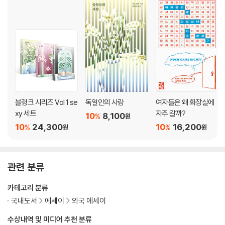
블랭크 시리즈 Vol.1 se
독일인의 사랑
여자들은 왜 화장실에
xy 세트
자주 갈까?
10
8,100
%
원
10
24,300
10
16,200
%
%
원
원
관련 분류
카테고리 분류
국내도서
에세이
외국 에세이
수상내역 및 미디어 추천 분류