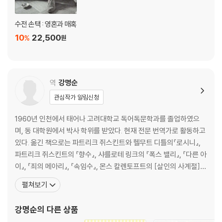
수전 손택 : 영혼과 매혹
10
22,500
%
원
역
강명순
관심작가 알림신청
1960년 인천에서 태어나 고려대학교 독어독문학과를 졸업하였으
며, 동 대학원에서 박사 학위를 받았다. 현재 전문 번역가로 활동하고
있다. 옮긴 책으로는 파트리크 쥐스킨트와 헬무트 디틀의『로시니』,
파트리크 쥐스킨트의 『향수』, 샤를로테 링크의 『폭스 밸리』, 『다른 아
이』, 『죄의 메아리』, 『속임수』, 몬스 칼렌토프트의 [살인의 사계절]
시리즈, 헤르만 코흐의 『디너』, 파트리크 쥐스킨트의 『향수』, 리하르
펼쳐보기
트 뒤벨의 『악마의 성경』, 사라 쿠트너의 『다시 사랑할 수 있을까』, 로
버트 슈나이더의 『히든 바흐』, 헬무트 슈미트의 『헬무트 슈미트, 구십
강명순
의 다른 상품
평생 내가 배운 것들』, 파울