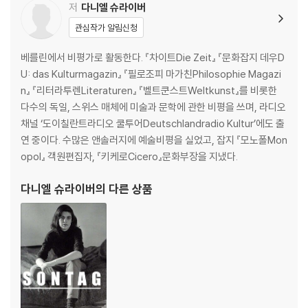
저
다니엘 슈라이버
관심작가 알림신청
베를린에서 비평가로 활동한다. 『차이트Die Zeit』 『문화잡지 데우D
U: das Kulturmagazin』 『필로조피 마가친Philosophie Magazi
n』 『리터라투렌Literaturen』 『벨트쿤스트Weltkunst』를 비롯한
다수의 독일, 스위스 매체에 미술과 문학에 관한 비평을 쓰며, 라디오
채널 ‘도이칠란트라디오 쿨투어Deutschlandradio Kultur’에도 출
연 중이다. 수많은 앤솔러지에 예술비평을 실었고, 잡지 『모노폴Mon
opol』 객원편집자, 『키케로Cicero』문화부장을 지냈다.
다니엘 슈라이버
의 다른 상품