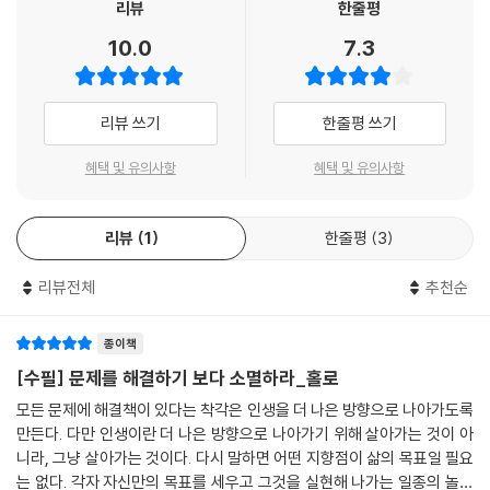
‘산책’ 기록이다.
리뷰
한줄평
것처럼, 그의 희망이 우리의 것일 수도 있다.
- 김원영 (작가, 변호사)
10.0
7.3
“모르면서도 알고 있다 착각하는 세계, 알고 있으면서도 정작 얼마나 잘 알
홀로 있는 행위는 혼돈 속에서 현재와 함께 사라져 버리는 일이다. 다니엘
고 있는지도 모르는 세계. 그 세계가 『홀로』에 담겨 있었다.” -김소연(시
슈라이버의 글을 읽는 기쁨은 이 혼돈을 응시하며 나를 데리고 미래로 이
리뷰 쓰기
한줄평 쓰기
인)
동하는 데 있다.
혜택 및 유의사항
혜택 및 유의사항
수 세기에 걸쳐 기록된 문장들,
- 유진목 (시인, 영화감독)
‘단 하나의 삶’을 가리키다
병과 죽음, 우울과 고통, 혼란과 급진적 변화에 대한 반동적 망각이 팽배한
리뷰
1
한줄평
3
『슈피겔』 베스트셀러 작가 다니엘 슈라이버는 평전 『수전 손택: 영혼과 매
지금, 다니엘 슈라이버는 차분하면서도 집요하게 이 모든 부정적인 것들을
혹』으로 국제적 명성을 얻은 이후 꾸준히 사회적 문제를 다룬 에세이를 출
리뷰전체
추천순
기억하려는 의지를 표방한다.
간해 왔다. 그중 『홀로』는 젠더와 연령대, 국가 혹은 시대에 국한되지 않고
- 윤경희 (문학평론가, 번역가)
우리 모두가 가진 고민이자 감정인 ‘외로움’에 대해 섬세하고 독창적인 사
종이책
유를 풀어내 저자의 대표작으로 손꼽힌다.
[수필] 문제를 해결하기 보다 소멸하라_홀로
슈라이버는 자신의 삶의 문제들을 탐색한다. 하지만 그건 또한 우리 시대
의 문제이기도 하다. 『홀로』는 계속 살아남을 책이다.
모든 문제에 해결책이 있다는 착각은 인생을 더 나은 방향으로 나아가도록
특히 그는 비교문학이라는 전공과 언론인, 미술·문화비평가, 번역가라는
만든다. 다만 인생이란 더 나은 방향으로 나아가기 위해 살아가는 것이 아
- 한야 야나기하라 (소설가)
직업에서 체득한 철학적, 문학적 탐구 방법으로 사포, 몽테뉴, 시몬 베유,
니라, 그냥 살아가는 것이다. 다시 말하면 어떤 지향점이 삶의 목표일 필요
지그문트 바우만, 롤랑 바르트, 디디에 에리봉 등 스승 같고, 친구와도 같
는 없다. 각자 자신만의 목표를 세우고 그것을 실현해 나가는 일종의 놀이