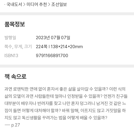
국내도서
미디어 추천
조선일보
품목정보
발행일
2023년 07월 07일
쪽수, 무게, 크기
224쪽 | 138*214*20mm
ISBN13
9791166891700
책 속으로
과연 로맨틱한 연애 없이 혼자서 좋은 삶을 살아갈 수 있을까? 이런 식의
삶의 모델이 과연 사람들한테 얼마나 인정받을 수 있을까? 언젠가 친구들
대부분이 배우자나 반려자를 찾고 나만 혼자 덩그러니 남겨진 것 같은 느
낌이 들면 어떻게 대처해야 할까? 바꿔 말해, 아프지도 않고 거짓말을 하
지도 않고 독신생활을 꾸려가는 법을 어떻게 배울 수 있을까?
--- p.27