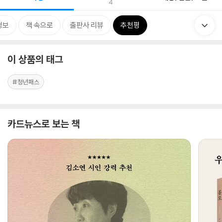
4
정보
책 속으로
출판사 리뷰
추천평
이 상품의 태그
#청년패스
카드뉴스로 보는 책