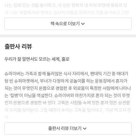
나는 집에 있는 것을 좋아하고, 내 집은 정확히 내 미적 취향에 맞춰져 있
다. 나는 계절에 따라 변하는 일상적 리듬을 따라가는 것을 좋아하고 그런
내 취향에 대해 어느 누구한테도 변명할 필요가 없는 것도 좋다. 물론 나는
책 속으로 더보기
내 삶에서 무언가를 다른 사람들과 함께 나눈다. 하지만 혼자 있는 것도 좋
다고 생각한다.
--- p.81
출판사 리뷰
하지만 외로움은 질병이 아니라 감정이다. 물론 복잡한 감정이기는 하지만
우리가 잘 알면서도 모르는 세계, 홀로
어쨌든 하나의 감정이다.
--- p.83
슈라이버는 가족과 함께 둘러앉은 식사 자리에서, 팬데믹 기간 중 매대가
텅 빈 슈퍼마켓에서, 부녀가 다정하게 공놀이를 하는 운동장에서 혼자가
가장 힘든 점은 바로 자신의 삶에서 가능할 거라고 생각했던 모든 판타지
되는 것이 무엇인지 온몸으로 경험한 후 외로움이 특정한 사람에게 나타나
와 당연하다 생각했던 많은 상상과의 결별이다.
는 ‘질병’이 아님을 역설한다. 슈라이버와 마찬가지로 혼자 되는 것이 무엇
--- p.115
인지 온몸으로 경험한 바 있다. 고독은 사람들 속에 있든 혼자 있든 상관없
이 우리를 찾아온다. 그럴 때마다 우리는 고독을 털어내고, ‘치유’하고자 한
나는 나의 외로움과 그로 인한 마음의 빈한함을 들여다보는 데 성공한 것
다.
같았다. 그리고 내게 다른 선택의 여지는 없다는 것을 깨달았다. 스스로 선
출판사 리뷰 더보기
택한 독신생활을 오래 하고 나서야 얻은 깨달음이었다.
우리는 곧잘 외로움을 ‘치유’한다고 말하지만 “외로움은 질병이 아니라 감