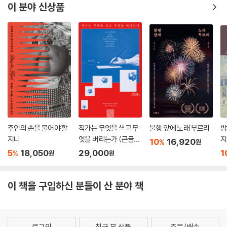
이 분야 신상품
주인의 손을 물어야 할
작가는 무엇을 쓰고 무
불행 앞에 노래 부르리
밤
지니
엇을 버리는가 (큰글자
지
10
16,920
%
원
도서)
5
18,050
29,000
1
%
원
원
이 책을 구입하신 분들이 산 분야 책
로그인
최근 본 상품
주문/배송