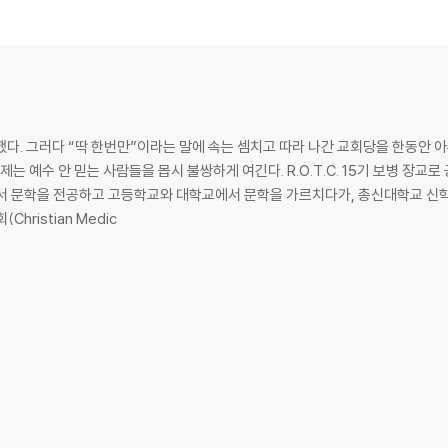
) 105
 120
다. 그러다 “딱 한번만”이라는 말에 속는 셈치고 따라 나간 교회당을 한동안 아
) 195
제는 예수 안 믿는 사람들을 몹시 불쌍하게 여긴다. R.O.T.C. 15기 보병 장
서 문학을 전공하고 고등학교와 대학교에서 문학을 가르치다가, 총신대학교 신학대학
226
ristian Medic
) 240
58
~14) 302
6:1~8) 317