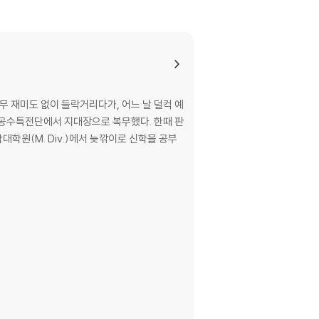
무 재미도 없이 들락거리다가, 어느 날 덜컥 예
교로 공수특전단에서 지대장으로 복무했다. 한때 판
원(M. Div.)에서 늦깎이로 신학을 공부