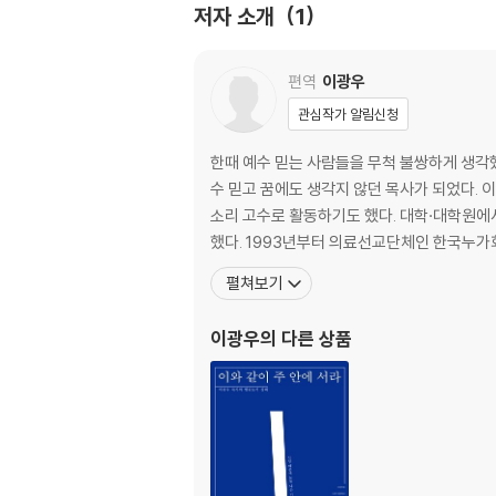
저자 소개
1
밧모라 불리는 섬에 있었더니(요한계시록 1:9~16
촛대 사이에 인자 같은 이(요한계시록 1:10~20)
두려워하지 말라(요한계시록 1:17~19) 134
편역
이광우
처음 행위를 가지라(요한계시록 2:1~7) 150
관심작가 알림신청
죽기까지 신실하라(요한계시록 2:8~11) 165
사탄이 사는 곳(요한계시록 2:12~17) 180
한때 예수 믿는 사람들을 무척 불쌍하게 생각했
내가 올 때까지 굳게 잡으라(요한계시록 2:18~29
수 믿고 꿈에도 생각지 않던 목사가 되었다. 이
생각하고 회개하라(요한계시록 3:1~6) 211
소리 고수로 활동하기도 했다. 대학·대학원에
네 앞에 열려져 있는 문을(요한계시록 3:7~13) 
했다. 1993년부터 의료선교단체인 한국누가회(Ch
차지도, 뜨겁지도 아니하다(요한계시록 3:14~22
펼쳐보기
2막: 하늘에 열린 문
이광우
의 다른 상품
하늘에 보좌를 베풀었고(요한계시록 4:1~8) 2
영광과 존귀와 권능(요한계시록 4:6~11) 273
사자와 어린 양(요한계시록 5:1~7) 288
인(印)들을 열기에 합당하시도다(요한계시록 5:8
첫째, 둘째, 셋째, 넷째 인을 떼실 때에(요한계시록 