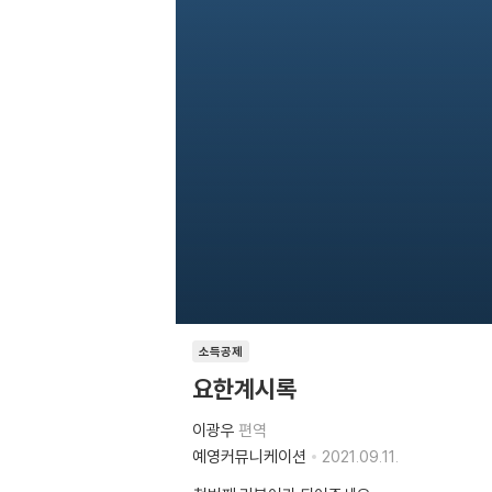
소득공제
요한계시록
이광우
편역
예영커뮤니케이션
2021.09.11.