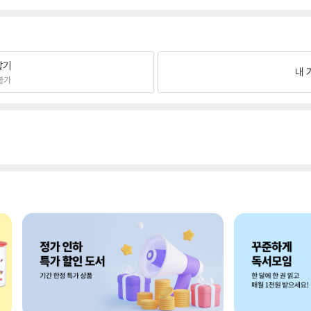
팔기
내 
불가