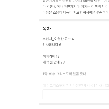
요한계시록은 성경의 나머지 65권을 아우르며 하
다 익힌 것이나 마찬가지다. 저자는 이 책에서 이
마음을 조용히 다독이며 요한계시록을 꾸준히 읽
목차
추천사_이필찬 교수 4
감사합니다 6
책머리에 13
개막 전 안내 23
1막: 예수 그리스도와 일곱 촛대
예수 그리스도의 계시라(요한계시록 1:1~3) 30
은혜와 평안이 여러분들에게(요한계시록 1:4~5
우리를 사랑하시는 분에게(요한계시록 1:5~6) 
구름과 함께 오신다(요한계시록 1:7) 76
전능자가 말씀하신다(요한계시록 1:8) 90