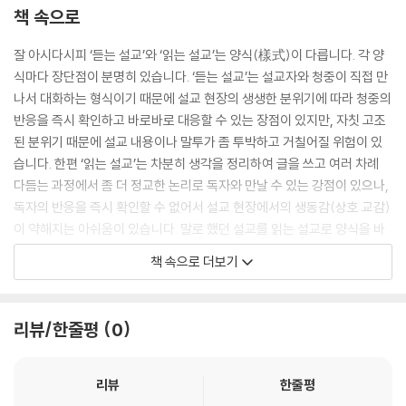
책 속으로
잘 아시다시피 ‘듣는 설교’와 ‘읽는 설교’는 양식(樣式)이 다릅니다. 각 양
식마다 장단점이 분명히 있습니다. ‘듣는 설교’는 설교자와 청중이 직접 만
나서 대화하는 형식이기 때문에 설교 현장의 생생한 분위기에 따라 청중의
반응을 즉시 확인하고 바로바로 대응할 수 있는 장점이 있지만, 자칫 고조
된 분위기 때문에 설교 내용이나 말투가 좀 투박하고 거칠어질 위험이 있
습니다. 한편 ‘읽는 설교’는 차분히 생각을 정리하여 글을 쓰고 여러 차례
다듬는 과정에서 좀 더 정교한 논리로 독자와 만날 수 있는 강점이 있으나,
독자의 반응을 즉시 확인할 수 없어서 설교 현장에서의 생동감(상호 교감)
이 약해지는 아쉬움이 있습니다. 말로 했던 설교를 읽는 설교로 양식을 바
꾸는 작업은 그래서 늘 조심스럽고, 어떤 점에서는 강해 내용을 전체적으
책 속으로 더보기
로 다시 써야 하는 수고가 뒤따릅니다. 다만, 수련회 현장에서 역사하신 성
령 하나님께서, 독자 여러분께서 이 책을 읽을 때도 큰 은혜와 함께 여러분
을 진리의 바다로 힘차게 이끌어 주시기를 바랄 뿐입니다. 기도하며 최선
리뷰/한줄평
0
을 다해 글을 썼지만 그럼에도 어쩔 수 없이 드러나는 아쉬움에 대해서는
독자 여러분들께서 사랑으로 용납하고 이해해 주시기 바랍니다.
--- p. 9
리뷰
한줄평