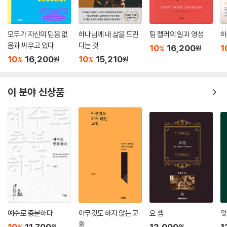
다. 12절의 “그러므로”는 앞 단락에서 이야기한 바, 그리스도의 낮아짐과
높아지심의 본을 따라야 한다는 말씀과 연결됩니다. 이는 “그리스도의 복
음에 합당하게 생활하라(빌 1:27)”고 했던 말씀과도 맥을 같이합니다. ‘복
모두가 자신의 믿음 없
하나님께 내 삶을 드린
팀 켈러의 일과 영성
하
종’의 반대말은 ‘오만(자만)’입니다. 오만한 사람은 자기 힘을 지나치게 믿
음과 싸우고 있다
다는 것
10
16,200
1
%
원
습니다. 자신의 힘으로 모든 것을 할 수 있다고 생각합니다. 그러므로 오만
10
16,200
10
15,210
%
%
원
원
한 자세를 항시 경계해야 합니다. 반대로 지나친 자기 비하(卑下) 또한 별
도움이 안 됩니다. 이 양 극단을 피하면서 하나님의 사랑과 나를 향한 하나
님의 목적을 또렷하게 인식하는 것이 바로 ‘두려움과 떨림’으로 사는 것입
이 분야 신상품
니다. “구원을 이루라”는 말은 “하나님께서 성령으로 너희 안에서 행하신
바를 너희 매일의 삶에서 실천하라”는 말씀입니다. 구원은 늘 영적으로 육
적으로 건강하고 행복한 상태를 가리키기 때문입니다. 그러므로 이 말씀은
‘공동체의 건강을 계속 회복하고 유지시키라’는 당부이기도 합니다.
--- p. 154
자기를 부인하는 훈련을 계속하고, 그리스도의 말씀에 순종함으로, 영적
성장을 이룰 수 있습니다. 자식이 자라지 않으면 그 부모의 가슴이 얼마나
아프겠습니까? 하나님 앞에 혹시 ‘내가 자라지 않는 아이’는 아닌지 잘 살
펴보십시오. 하나님의 마음을 슬프게 하지 마십시오.
예수로 충분하다
아무것도 하지 않는 교
요 셉
잊
계율주의자들의 외식(外飾)을 경계해야 합니다. 이신칭의(以信稱義) 교
회
10
11,700
12,000
1