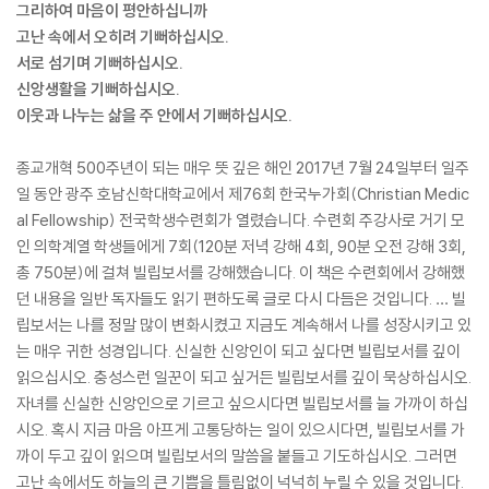
그리하여 마음이 평안하십니까
고난 속에서 오히려 기뻐하십시오.
서로 섬기며 기뻐하십시오.
신앙생활을 기뻐하십시오.
이웃과 나누는 삶을 주 안에서 기뻐하십시오.
종교개혁 500주년이 되는 매우 뜻 깊은 해인 2017년 7월 24일부터 일주
일 동안 광주 호남신학대학교에서 제76회 한국누가회(Christian Medic
al Fellowship) 전국학생수련회가 열렸습니다. 수련회 주강사로 거기 모
인 의학계열 학생들에게 7회(120분 저녁 강해 4회, 90분 오전 강해 3회,
총 750분)에 걸쳐 빌립보서를 강해했습니다. 이 책은 수련회에서 강해했
던 내용을 일반 독자들도 읽기 편하도록 글로 다시 다듬은 것입니다. … 빌
립보서는 나를 정말 많이 변화시켰고 지금도 계속해서 나를 성장시키고 있
는 매우 귀한 성경입니다. 신실한 신앙인이 되고 싶다면 빌립보서를 깊이
읽으십시오. 충성스런 일꾼이 되고 싶거든 빌립보서를 깊이 묵상하십시오.
자녀를 신실한 신앙인으로 기르고 싶으시다면 빌립보서를 늘 가까이 하십
시오. 혹시 지금 마음 아프게 고통당하는 일이 있으시다면, 빌립보서를 가
까이 두고 깊이 읽으며 빌립보서의 말씀을 붙들고 기도하십시오. 그러면
고난 속에서도 하늘의 큰 기쁨을 틀림없이 넉넉히 누릴 수 있을 것입니다.