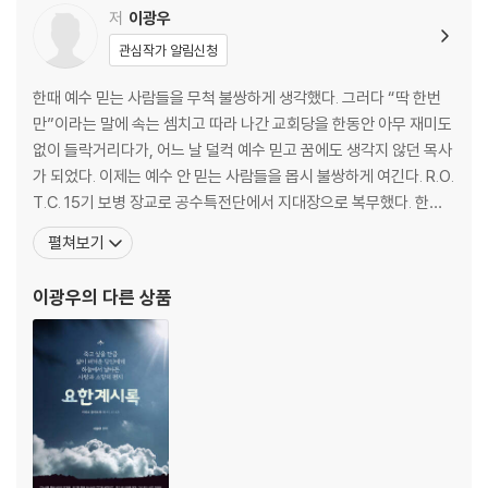
저
이광우
관심작가 알림신청
한때 예수 믿는 사람들을 무척 불쌍하게 생각했다. 그러다 “딱 한번
만”이라는 말에 속는 셈치고 따라 나간 교회당을 한동안 아무 재미도
없이 들락거리다가, 어느 날 덜컥 예수 믿고 꿈에도 생각지 않던 목사
가 되었다. 이제는 예수 안 믿는 사람들을 몹시 불쌍하게 여긴다. R.O.
T.C. 15기 보병 장교로 공수특전단에서 지대장으로 복무했다. 한때
판소리 고수로 활동하기도 했다. 대학·대학원에서 문학을 전공하고
펼쳐보기
고등학교와 대학교에서 문학을 가르치다가, 총신대학교 신학대학원
(M. Div.)에서 늦깎이로 신학을 공부했다. 1993년부터 의료선교단
이광우
의 다른 상품
체인 한국누가회(Christian Medic