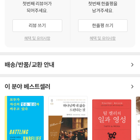
첫번째 리뷰어가
첫번째 한줄평을
신실한 신앙인이 되고 싶으십니까? 그렇다면 빌립보서를 깊이 읽으십시
되어주세요.
남겨주세요.
오. 충성스런 기독인이 되고 싶으십니까? 빌립보서를 깊이 묵상하십시오.
자녀를 신실한 신앙인으로 기르고 싶으십니까? 빌립보서를 늘 가까이 하
리뷰 쓰기
한줄평 쓰기
십시오. 혹시 지금 마음 아프게 고통당하는 일이 있습니까? 빌립보서를 가
까이 두고 깊이 읽으며 말씀을 붙들고 기도하십시오. 공책을 챙겨 도움말
혜택 및 유의사항
혜택 및 유의사항
을 꼼꼼히 잘 적어 놓으십시오. 그렇게 만들어진 빌립보서 자료를 나중에
가족 성경공부 모임에서 열심히 활용하십시오. 사랑하는 여러분, 빌립보서
전체를 한꺼번에 공부할 수 있는 기회가 앞으로 몇 번이나 더 있을 것 같습
배송/반품/교환 안내
니까? 몇몇 분에게는 한두 번 더 그런 기회가 주어질 수도 있겠지만 대부분
의 사람들에게는 아마 그런 기회가 다시 주어지기는 어려울 것입니다. 그
러므로 말씀을 전하는 이나 듣는 이 모두 정신을 바짝 차려 ‘같은 마음’으로
이 분야 베스트셀러
(빌 2:2) 최선을 다해 이 말씀에 집중하는 것이 좋겠습니다.
--- pp. 13-14
성화(聖化) 과정(거룩하게 변화되어가는 과정)에서 하나님의 역할과 그
리스도인의 역할이 따로 있습니다. 하나님이 거룩하게 살 힘을 주시면, 성
도는 그 힘으로 열심히 노력함으로 성화되어 갑니다. 이른 바 ‘신(神)-인
(人) 시너지 사역’을 통해 성도가 점차로 거룩하게 변화되어 가는 것입니