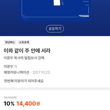
공유하기
청년패스
소득공제
이와 같이 주 안에 서라
이광우 목사의 빌립보서 강해
이광우
저
예영커뮤니케이션
2017.10.23.
첫번째 리뷰어가 되어주세요
16,000
원
10
14,400