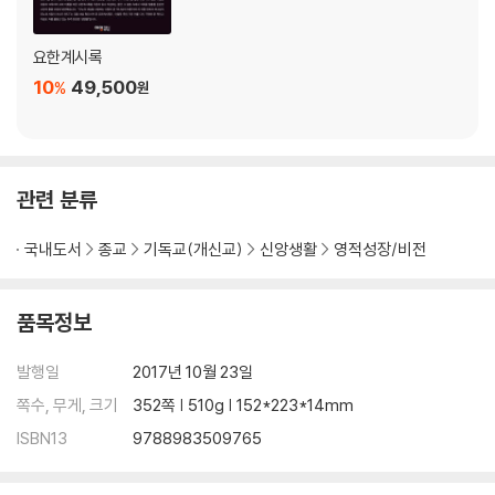
요한계시록
10
49,500
%
원
관련 분류
국내도서
종교
기독교(개신교)
신앙생활
영적성장/비전
품목정보
발행일
2017년 10월 23일
쪽수, 무게, 크기
352쪽 | 510g | 152*223*14mm
ISBN13
9788983509765