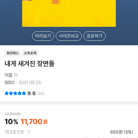
미리보기
사이즈비교
공유하기
청년패스
소득공제
내게 새겨진 장면들
이음
저
SISO
2021.09.25.
9.6
20
13,000
원
10
11,700
YES포인트
650원 (5%)