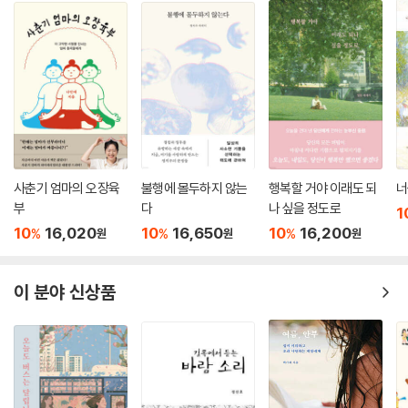
사춘기 엄마의 오장육
불행에 몰두하지 않는
행복할 거야 이래도 되
너
부
다
나 싶을 정도로
1
10
16,020
10
16,650
10
16,200
%
%
%
원
원
원
이 분야 신상품