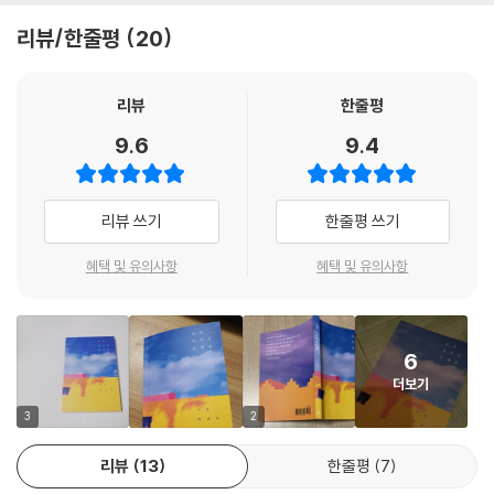
는 일은 얼마나 n비극적인가 새삼 깨닫게 된다. 그래서, 활자 속에는 소통
리뷰/한줄평
20
의 안온함과 더불어 언어의 불완전함이 서려 있다. 차마 말로 매꿀 수 없는
공백을, 어떻게든 말로 수습해보려는 안간힘이 말에는 담겨 있다. 때로, 의
미를 지닌 말보다 무언가를 전하기 위해 말을 고르는 주저가 더욱 마음에
리뷰
한줄평
드는 이유다.
9.6
9.4
--- p.50
특유의 감식안으로만 식별되는 아름다움이 있다. 어둠에 길들여진 눈이 여
리뷰 쓰기
한줄평 쓰기
분의 빛을 받아들이듯, 하나의 풍경이 오직 자신에게만 선명한 아름다움으
로 다가오는. 말로 수렴되지 않지만, 또렷하게 인식되는 심미적인 감각. 그
혜택 및 유의사항
혜택 및 유의사항
날의 아름다움은 분명 그런 것이었다.
--- p.167-168
6
매일이 주말처럼 여겨지던 날이었다. 시간 감각이 무뎌져 어제와 오늘을
더보기
분간할 수 없을 정도였다. 이전에는 시간이 액체처럼 흐르는 듯 느껴졌었
는데, 요즘에는 돌처럼 단단히 굳어가는 듯했다. 날마다 시간을 들어 어디
3
2
론가 멀리 던져버리고 싶었다. 그렇지만, 시간은 늘 어제와 같은 모습을 하
리뷰
13
한줄평
7
고선 처음 본 듯 낯설게 찾아왔다. 달라지는 것은 없었다.