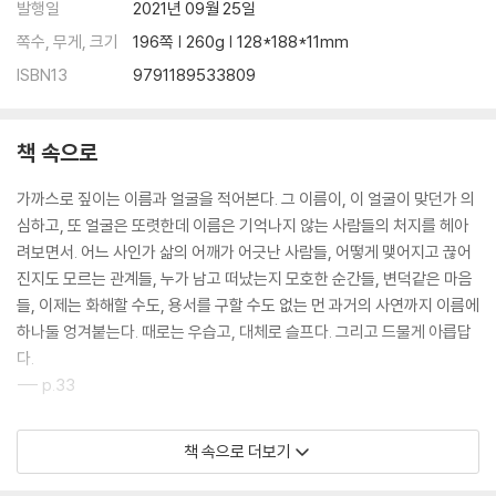
발행일
2021년 09월 25일
쪽수, 무게, 크기
196쪽 | 260g | 128*188*11mm
ISBN13
9791189533809
책 속으로
가까스로 짚이는 이름과 얼굴을 적어본다. 그 이름이, 이 얼굴이 맞던가 의
심하고, 또 얼굴은 또렷한데 이름은 기억나지 않는 사람들의 처지를 헤아
려보면서. 어느 사인가 삶의 어깨가 어긋난 사람들, 어떻게 맺어지고 끊어
진지도 모르는 관계들, 누가 남고 떠났는지 모호한 순간들, 변덕같은 마음
들, 이제는 화해할 수도, 용서를 구할 수도 없는 먼 과거의 사연까지 이름에
하나둘 엉겨붙는다. 때로는 우습고, 대체로 슬프다. 그리고 드물게 아릅답
다.
--- p.33
나는 말이 고픈 사람처럼 주의 깊게 듣길 좋아한다. 한 사람이 의미를 전달
책 속으로 더보기
하기 위해 여러 단어를 섞고, 포개며 애쓰는 모습을 보고 있자면 타인을 이
해시키기란 얼마나 힘든 일인가, 그럼에도 불구하고 이해가 오해로 번져가