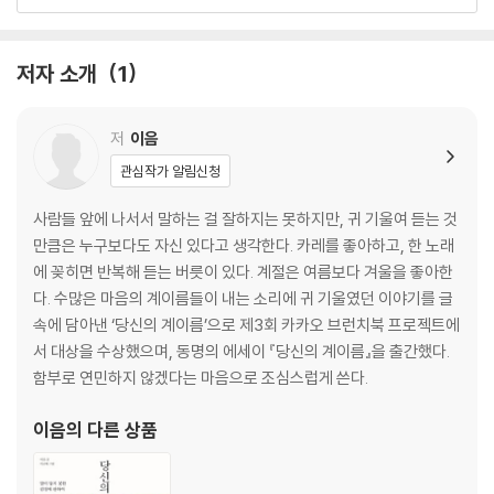
무게를 더는 법
먹지 않는다는 것
모처럼의 술자리
저자 소개
1
서울의 북극성
노인과 담배
민주와 효진
저
이음
관심작가 알림신청
3장. 내 오랜 그늘
사진
사람들 앞에 나서서 말하는 걸 잘하지는 못하지만, 귀 기울여 듣는 것
당신의 자랑
만큼은 누구보다도 자신 있다고 생각한다. 카레를 좋아하고, 한 노래
세상의 마지막 날이 농담이라면
에 꽂히면 반복해 듣는 버릇이 있다. 계절은 여름보다 겨울을 좋아한
할머니와 민박집
다. 수많은 마음의 계이름들이 내는 소리에 귀 기울였던 이야기를 글
누구의 잘못도 아닌
속에 담아낸 ‘당신의 계이름’으로 제3회 카카오 브런치북 프로젝트에
내 젊은 날의 공간
서 대상을 수상했으며, 동명의 에세이 『당신의 계이름』을 출간했다.
피아노
함부로 연민하지 않겠다는 마음으로 조심스럽게 쓴다.
4장. 나와 당신
이음
의 다른 상품
그날의 계절, 그날의 기분
별이와 달이