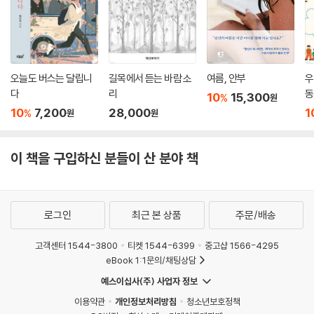
오늘도 버스는 달립니
길목에서 듣는 바람 소
여름, 안부
우
다
리
동
10
15,300
%
원
10
7,200
28,000
1
%
원
원
이 책을 구입하신 분들이 산 분야 책
로그인
최근 본 상품
주문/배송
고객센터 1544-3800
티켓 1544-6399
중고샵 1566-4295
eBook 1:1문의/채팅상담
예스이십사(주) 사업자 정보
이용약관
개인정보처리방침
청소년보호정책