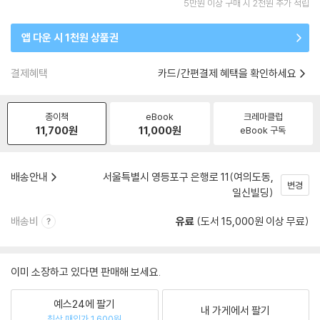
5만원 이상 구매 시 2천원 추가 적립
앱 다운 시 1천원 상품권
결제혜택
카드/간편결제 혜택을 확인하세요
종이책
eBook
크레마클럽
11,700
원
11,000
원
eBook 구독
배송안내
서울특별시 영등포구 은행로 11(여의도동,
변경
일신빌딩)
배송비
유료
(도서 15,000원 이상 무료)
이미 소장하고 있다면 판매해 보세요.
예스24에 팔기
내 가게에서 팔기
최상 매입가 1,600원