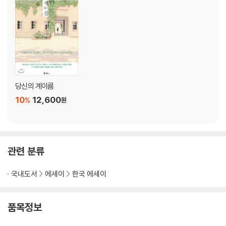
사물의 시선
나와 당신
에필로그
당신의 계이름
10
12,600
%
원
관련 분류
국내도서
에세이
한국 에세이
품목정보