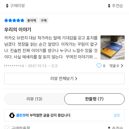
--- p.177
구매리뷰
추천순
겨울 추위는 밤처럼 짙고, 우리는 그것을 개의치 않을 만큼 어렸다. 나는 이
종이책
구매
순간이 얼마나 서툴고 우스운지 전혀 상상조차 하지 못했다. 다만, 어떤 식
으로든 기이한 무늬로 남아 지워지지 않을 것이라는 예감이 들었다. 결정
우리의 이야기
적인 장면처럼 새겨져 있을 거라 생각했다. 물론, 내 의지의 문제만은 아니
카카오 브런치 대상 작가라는 말에 기대감을 갖고 표지를
었다. 어느 기억들은 내 의도와 상관없이 쌓이고, 남겨져 있다는 걸 경험으
넘겼다. 첫장을 읽는 순간 알았다. 이작가는 꾸밈이 없구
로 깨우친 바가 있었다. 기억은 가끔 나 자신을 타인처럼 대하곤 했다. 전혀
나. 진솔한 진짜 이야기를 썼구나 누구나 느낄수 있을 것
면식 없는 사람을 소개하듯, 불현듯 나타나 내 감정을 소진시켰다.
이다. 사실 에세리를 잘 읽지 않는다 . 꾸며진 이야기와 문
장에 크게 감명을 받지 않고 공감이 가지 않기 때문이다.
--- p.186
t********d
2021.10.13.
신고
0
댓글
0
이 책은 첫 장에서 알 수 있다 아 자기 이이야기를 진짜 들
려주는구나 첫 책을 내
리뷰 전체보기
리뷰
13
한줄평
7
클린봇
이 부적절한 글을 감지 중입니다.
설정
구매한줄평
추천순