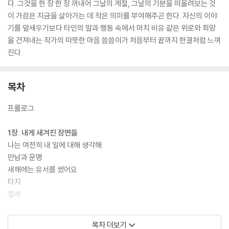
다. 그것을 한 장 한 장 꺼내어 그날의 계절, 그날의 기분을 떠올려보는 것
이 가끔은 지금을 살아가는 데 작은 의미를 부여해주곤 한다. 자신의 이야
기를 앞세우기보다 타인의 말과 행동 속에서 마치 비유 같은 위로와 희망
을 건져내는 작가의 따뜻한 마음 씀씀이가 처음부터 끝까지 한결처럼 느껴
진다.
목차
프롤로그
1장. 내게 새겨진 장면들
나는 여전히 내 일에 대해 생각해
만남과 운명
새해에는 유서를 썼어요
타지
철새
2장. 어쩌면, 당신의 이야기
목차 더보기