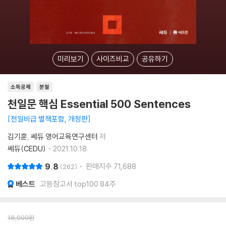
미리보기
사이즈비교
공유하기
소득공제
분철
천일문 핵심 Essential 500 Sentences
천일비급 별책포함, 개정판
김기훈
쎄듀 영어교육연구센터
저
쎄듀(CEDU)
2021.10.18.
9.8
판매지수
71,688
262
베스트
고등참고서 top100 84주
18,000
원