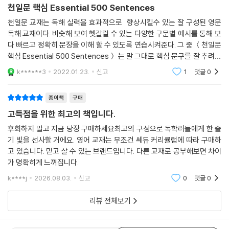
천일문 핵심 Essential 500 Sentences
천일문 교재는 독해 실력을 효과적으로 향상시킬수 있는 잘 구성된 영문
독해 교재이다. 비슷해 보여 헷갈릴 수 있는 다양한 구문별 예시를 통해 보
다 빠르고 정확히 문장을 이해 할 수 있도록 연습시켜준다. 그 중 ＜천일문
핵심 Essential 500 Sentences＞ 는 말 그대로 핵심 문구를 잘 추려낸
특화된 교재라고 생각한다. 방학 중 독해 실력을 보강할 수 있는 시기인 만
k******3
2022.01.23.
신고
1
댓글
0
큼 천일문교재
종이책
구매
고득점을 위한 최고의 책입니다.
후회하지 말고 지금 당장 구매하세요최고의 구성으로 독학러들에게 한 줄
기 빛을 선사할 거에요. 영어 교재는 무조건 쎄듀 커리큘럼에 따라 구매하
고 있습니다. 믿고 살 수 있는 브랜드입니다. 다른 교재로 공부해보면 차이
가 명확히게 느껴집니다.
k****j
2026.08.03.
신고
0
댓글
0
리뷰 전체보기