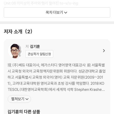
Unit 06 의미상의 주어와 멀리 떨어진 to-v/v-ing
Unit 07 〈it is 명사 that~〉의 it
목차 더보기
Wrap up 02 it의 이해
CHAPTER 02 목적어와 보어: 구와 절 중심
저자 소개
2
Unit 08 동사의 목적어 역할을 하는 to-v/v-ing구 I
Unit 09 동사의 목적어 역할을 하는 to-v/v-ing구 II
Unit 10 동사의 목적어 역할을 하는 명사절
저
김기훈
Unit 11 전치사의 목적어 역할을 하는 구와 절
관심작가 알림신청
Unit 12 주어를 보충 설명하는 구와 절
Unit 13 목적격보어 역할을 하는 준동사구
現 (주)쎄듀 대표이사, 메가스터디 영어영역 대표강사. 前 서울특별
시 교육청 외국어 교육정책자문위원회 위원이다. 성균관대학교 졸업
CHAPTER 03 같은 형태, 다른 역할
하고 서울특별시 교육청 외국어(영어) 교육 자문위원(2009~201
Unit 14 SV 뒤의 ‘명사’
1), 고려대 교육대학원 영어교육과 초빙 강사를 역임했다. 2018 KO
Unit 15 SV 뒤의 ‘전명구’
TESOL(대한영어교육학회)에서 세계적 석학 Stephen Krashen
Unit 16 SVO 뒤의 ‘전명구’
등과 ‘Focus on Fluency’ 주제로 영어교육학 공동 강연, 서울시, 인
펼쳐보기
Unit 17 SV 뒤의 ‘명사¹+명사²’
천시 영어 1급 정교사 교수법 연수 특강 강사, 경희대, 중앙대, 이화여
Unit 18 SVO 뒤의 ‘to-v’
대 등 주요 대학 TOEFL, TOEIC, Vocabulary 특강 강사, 한국경제
김기훈
의 다른 상품
Unit 19 SV 뒤의 ‘명사+v-ing’
신문 영어