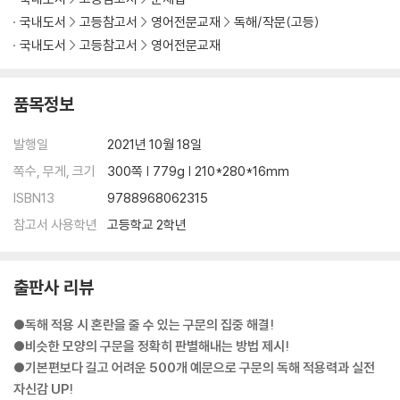
Unit 45 선행사를 보충 설명하는 관계사절
국내도서
고등참고서
영어전문교재
독해/작문(고등)
Wrap up 05 선행사의 수식과 보충 설명 간의 차이
국내도서
고등참고서
영어전문교재
CHAPTER 08 형용사(구) / 관계사절 II
Unit 46 관계사와 선행사의 생략
품목정보
Unit 47 many of+관계대명사
Unit 48 명사+형용사구+관계사절
발행일
2021년 10월 18일
Unit 49 명사+관계사절+관계사절
쪽수, 무게, 크기
300쪽 | 779g | 210*280*16mm
Unit 50 주어와 멀리 떨어진 주어 수식 형용사구/관계사절
ISBN13
9788968062315
Unit 51 관계대명사 뒤의 I think류
참고서 사용학년
고등학교 2학년
CHAPTER 09 부사적 수식어: to부정사, 부사절
Unit 52 부사적 to-v의 의미
출판사 리뷰
Unit 53 부사적 to-v 구문
Unit 54 여러 의미의 접속사
●독해 적용 시 혼란을 줄 수 있는 구문의 집중 해결!
Unit 55 형태가 비슷한 접속사
●비슷한 모양의 구문을 정확히 판별해내는 방법 제시!
Unit 56 특이한 형태의 접속사
●기본편보다 길고 어려운 500개 예문으로 구문의 독해 적용력과 실전
Unit 57 해석에 주의할 접속사
자신감 UP!
Wrap up 06 that의 이해