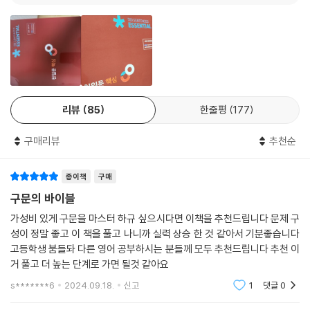
Unit 67 공통구문
다.
Unit 68 병렬구조
Unit 69 부정구문
수능과 내신뿐만 아니라, 공인영어, 공무원 시험 등의 시험에서 빈출되는
Unit 70 대명사·대용어
중요 구문들도 천일문을 통해 학습이 가능하다. 천일문으로 어떤 시험이든
좋은 결과를 얻길 바란다.
리뷰
85
한줄평
177
구매리뷰
추천순
종이책
구매
구문의 바이블
가성비 있게 구문을 마스터 하규 싶으시다면 이책을 추천드립니다 문제 구
성이 정말 좋고 이 책을 풀고 나니까 실력 상승 한 것 같아서 기분좋습니다
고등학생 붐들돠 다른 영어 공부하시는 분들께 모두 추천드립니다 추천 이
거 풀고 더 높는 단계로 가면 될것 같아요
s*******6
2024.09.18.
신고
1
댓글
0