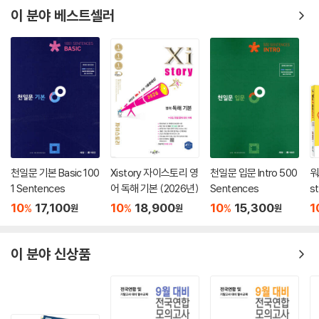
이 분야 베스트셀러
천일문 기본 Basic 100
Xistory 자이스토리 영
천일문 입문 Intro 500
워
1 Sentences
어 독해 기본 (2026년)
Sentences
s
c
10
17,100
10
18,900
10
15,300
1
%
%
%
원
원
원
이 분야 신상품