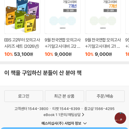
EBS 고2부터 모의고사
9월 전국연합 모의고사
9월 전국연합 모의고사
9
시리즈 세트 (2026년)
+기말고사 대비 고2 영
+기말고사 대비 고1 영
+
어 7개년 (2026년)
어 7개년 (2026년)
어
10
53,100
10
9,000
10
9,000
1
%
%
%
원
원
원
이 책을 구입하신 분들이 산 분야 책
로그인
최근 본 상품
주문/배송
고객센터 1544-3800
티켓 1544-6399
중고샵 1566-4295
eBook 1:1문의/채팅상담
예스이십사(주) 사업자 정보