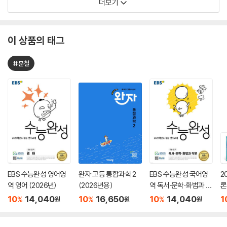
더보기
이 상품의 태그
#분철
EBS 수능완성 영어영
완자 고등 통합과학 2
EBS 수능완성 국어영
2
역 영어 (2026년)
(2026년용)
역 독서·문학·화법과 작
론
문 (2026년)
(
10
14,040
10
16,650
10
14,040
1
%
%
%
원
원
원