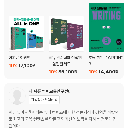
CHAPTER 04 기본 문장 구조의 변형
Unit 20 주어의 위치 이동
Unit 21 보어의 위치 이동
Unit 22 목적어의 위치 이동
Unit 23 생략구문
Unit 24 삽입구문
Unit 25 동격구문
어휘끝 어원편
쎄듀 빈순삽함 전략편
초등 천일문 WRITING
+ 실전편 세트
3
10
17,100
%
원
PART2 동사의 이해
10
35,100
10
14,400
%
%
원
원
CHAPTER 05 시제와 시간
Unit 26 현재(진행)시제와 시간
Unit 27 현재완료시제와 시간
저
쎄듀 영어교육연구센터
Unit 28 과거[미래]완료시제와 시간
관심작가 알림신청
Wrap up 03 직설법 vs. 가정법
Unit 29 가정법 과거시제와 시간
쎄듀 영어교육센터는 영어 컨텐츠에 대한 전문지식과 경험을 바탕으
Unit 30 가정법 과거완료시제와 시간
로 최고의 교육 컨텐츠를 만들고자 최선의 노력을 다하는 전문가 집
Unit 31 if절을 대신하는 여러 구문
단이다.