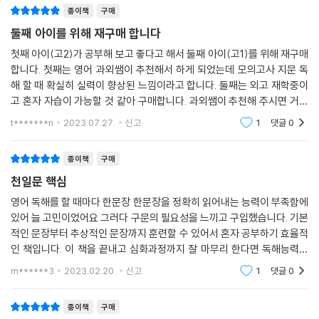
종이책
구매
둘째 아이를 위해 재구매 합니다
첫째 아이(고2)가 공부해 보고 좋다고 해서 둘째 아이(고1)를 위해 재구매
합니다. 첫째는 영어 과외쌤이 추천해서 하게 되었는데 모의고사 지문 독
해 할 때 확실히 실력이 향상된 느낌이라고 합니다. 둘째는 외고 재학중이
고 혼자 자습이 가능할 것 같아 구매합니다. 과외쌤이 추천해 주시면 거의
신뢰하기에 부모인 전 잘 모르지만 좋은 교재일 것 같습니다. 물론 열심히
t*******n
2023.07.27.
신고
1
댓글
0
만 공부한다면
종이책
구매
천일문 핵심
영어 독해를 할 때마다 한문장 한문장을 정확히 읽어내는 능력이 부족함에
있어 늘 고민이었어요 그러다 구문의 필요성을 느끼고 구입했습니다. 기본
적인 문장부터 추상적인 문장까지 훈련할 수 있어서 혼자 공부하기 효율적
인 책입니다. 이 책을 끝내고 심화과정까지 잘 마무리 한다면 독해능력에
있어서 탄탄함을 유지할 수 있을 것 같습니다. 저처럼 독해할 때 겉핥기 식
m******3
2023.02.20.
신고
1
댓글
0
으로 공부했던
종이책
구매