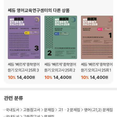
Unit 32 부정사/동명사가 나타내는 때
쎄듀 영어교육연구센터
의 다른 상품
CHAPTER 06 동사에 담긴 의미 정보
Unit 33 주어가 동작을 하는가, 받는가
Unit 34 의미상 주어가 동작을 하는가, 받는가
Wrap up 04 능동태지만 수동으로 해석되는 경우
Unit 35 가능성, 추측의 의미를 더하는 조동사 I
Unit 36 가능성, 추측의 의미를 더하는 조동사 II
Unit 37 should의 특별한 쓰임
Unit 38 구를 이루는 조동사들의 의미
쎄듀 ‘빠르게’ 중학영어
쎄듀 ‘빠르게’ 중학영어
쎄듀 ‘빠르게’ 중학영어
듣기 모의고사 25회 3
듣기 모의고사 25회 2
듣기 모의고사 25회 1
PART3 수식어의 이해
CHAPTER 07 형용사(구) / 관계사절 I
10
14,400
10
14,400
10
14,400
%
%
%
원
원
원
Unit 39 명사를 뒤에서 수식하는 형용사(구)
Unit 40 형용사 역할을 하는 v-ing/p.p.
Unit 41 명사를 수식하는 관계대명사절 I
관련 분류
Unit 42 명사를 수식하는 관계대명사절 II
Unit 43 명사를 수식하는 관계부사절
국내도서
고등참고서
문제집
고1ㆍ2 문제집
영어(고1,2) 문제집
Unit 44 관계대명사 what, whoever 등
국내도서
고등참고서
문제집