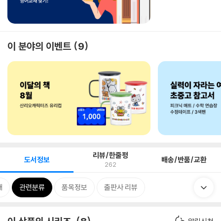
이 분야의 이벤트
9
리뷰/한줄평
도서정보
배송/반품/교환
262
개
관련분류
품목정보
출판사 리뷰