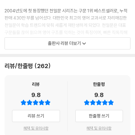
2004년도에 첫 등장했던 천일문 시리즈는 구문 1위 베스트셀러로, 누적
CHAPTER 10 분사구문
판매 430만 부를 넘어섰다. 대한민국 최고의 영어 교과서로 자리매김한
Unit 58 분사구문의 해석
천일문이 학습 트렌드에 맞춰 새롭게 재탄생하게 되었다. 천일문은 대표
Wrap up 07 분사구문의 이해
구문들을 끊어 읽으며 영어 구조를 익히는 것이 특징이며, 빠른 직독직해
Unit 59 분사구문이 의미하는 때
와 정확한 문장 해석 연습을 할 수 있는 교재이다.
Unit 60 분사구문의 주의할 형태
출판사 리뷰 더보기
Unit 61 분사구문의 의미상 주어
〈천일문 핵심〉은 구문 해석의 실수를 줄이고 상위권 도약을 꿈꾸는 수험생
을 위해 제작되었다. 총 500개 문장으로 구성되어 있으며, 형태가 유사하
PART4 주요 구문
리뷰/한줄평
262
여 해석에 혼동이 발생할 수 있는 구문을 집중 훈련하도록 했다. 수능, 평가
CHAPTER 11 비교구문
원 등 최신 기출 트렌드를 반영했으며, 어법과 영작 시험에 직결되는 구문
Wrap up 08 비교 대상 및 as, than 이하의 이해
도 수록하였다. 천일비급(별책해설집)은 상세한 설명이 담겨 있어 자기주
리뷰
한줄평
Unit 62 비교 결과가 서로 같은 경우
도적 학습과 복습이 가능하도록 했다.
Unit 63 비교 결과가 서로 차이 나는 경우
9.8
9.8
Unit 64 여러 가지 것 중 가장 정도가 심한 경우
또한, 별도로 판매하고 있는 ‘천일문 핵심 문제집(Training Book)’은 본
Unit 65 주요 비교 표현
책과 다른 문장이 수록되어 있어 해당 구문을 담은 더 다양한 문장을 접할
리뷰 쓰기
한줄평 쓰기
수 있으며, 구문이 확실하게 학습이 되었는지를 점검해 볼 수 있다. 직독직
CHAPTER 12 특수구문
해, 어법, 영작, 해석, 문장 전환 등 다양한 유형으로 구성되어 있다. 구문
혜택 및 유의사항
혜택 및 유의사항
Unit 66 강조구문
해석의 실수를 줄이고 싶다면 천일문 핵심 문제집으로 꼭 복습하길 추천한