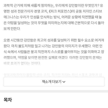
과학적 근거에 의해 새롭게 정의하는, 우리에게 강인함이란 무엇인가? 유
명한 성과 전문가이자 경영 코치, 《피크 퍼포먼스》의 공동 저자인 스티브
매그니스는 우리가 인성을 인식하는 방식, 어려운 상황에 직면했을 때 높
은 야망을 달성하는 것이 무엇을 의미하는지에 대해 근본적으로 다시 돌아
보게 만든다.
오랜 시간동안 강인함은 최고의 성과를 달성하기 위한 필수 요소로 여겨져
왔다. 마치 불도저처럼 밀고 나가는 강인함의 이미지가 우세했다. 이런 인
식 속에서 사람들은 붕괴 직전까지 스스로를 몰아부치는 것을 미화하고 장
려했으며, 약점을 보이면 완전한 실패로 여겼다. 이러한 강인함의 문제는
바로 효과가 없다는 것이다.
행동과학자이자 올림픽 선수 코치, 작가인 저자는 최신 스포츠 과학과 심
리학에 바탕을 둔 회복탄력성 모델을 다시 제안한다. 즉 독자들이 역경과
책소개 더보기
도전을 극복하는 데 도움이 되는 새로운 종류의 강인함, 즉 진정한 강인함
을 처방한다. 과학이 뒷받침하는 그의 진정한 강인함 모델은 고통, 분노와
같은 우리들의 생리적, 감정적, 심리적 반응에 주의를 기울이고, 그러한 반
목차
응들을 사용하여 도전을 극복한다. 진정한 강인함은 생물학적, 심리학적으