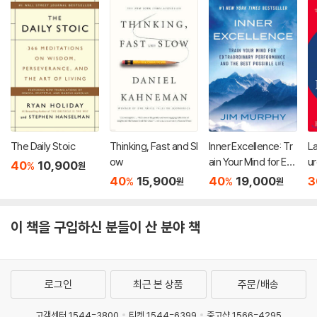
The Daily Stoic
Thinking, Fast and Sl
Inner Excellence: Tr
L
ow
ain Your Mind for Ext
u
40
10,900
%
원
raordinary Performa
40
15,900
40
19,000
3
%
%
원
원
nce and the Best Po
ssible Life
이 책을 구입하신 분들이 산 분야 책
로그인
최근 본 상품
주문/배송
고객센터 1544-3800
티켓 1544-6399
중고샵 1566-4295