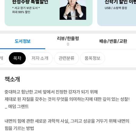
리뷰/한줄평
도서정보
배송/반품/교환
0
개
목차
저자 소개
관련분류
품목정보
책소개
중대하고 험난한 고비 앞에서 진정한 강자가 되기 위해
제대로 된 자질을 갖추는 것이 무엇을 의미하는지에 대한 깊이 있는 성찰!
_ 애덤 그랜트
내면의 힘에 관한 새로운 과학적 사실, 그리고 성공을 거두기 위해 내면의
힘을 기르는 방법