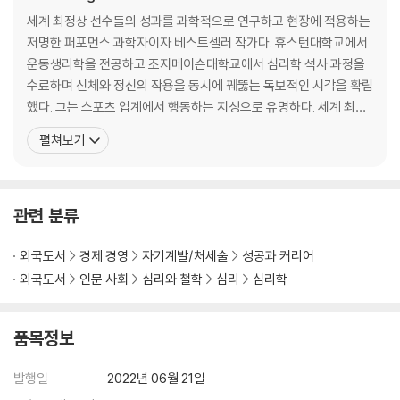
a must-read for parents and coaches and anyone else lo
Acknowledgments 269
세계 최정상 선수들의 성과를 과학적으로 연구하고 현장에 적용하는
oking to prepare for life's biggest challenges." -- Malcol
Notes 273
저명한 퍼포먼스 과학자이자 베스트셀러 작가다. 휴스턴대학교에서
m Gladwell, author of Outliers and Talking to Strangers a
Index 293
운동생리학을 전공하고 조지메이슨대학교에서 심리학 석사 과정을
nd host of the Revisionist History podcast
수료하며 신체와 정신의 작용을 동시에 꿰뚫는 독보적인 시각을 확립
했다. 그는 스포츠 업계에서 행동하는 지성으로 유명하다. 세계 최고
From beloved performance expert, executive coach, and
의 육상 팀이었던 ‘나이키 오리건 프로젝트’의 수석 코치로 활동할 때
펼쳐보기
coauthor of Peak Performance Steve Magness comes a r
자신의 경력을 걸고 팀과 헤드 코치의 조직적인 도핑 비리를 폭로하
adical rethinking of how we perceive toughness and what
여 역사를 바꾸는 지대한 공로를 세웠다. 이처럼 그는 오로지 성과만
it means to achieve our high ambitions in the face of hard
추구하는 성과 지상주의자가 아니라 정의와 가치를 실천하는 신뢰할
things.
관련 분류
Toughness has long been held as the key to overcoming a cha
외국도서
경제 경영
자기계발/처세술
성공과 커리어
llenge and achieving greatness, whether it is on the sports fiel
외국도서
인문 사회
심리와 철학
심리
심리학
d, at a boardroom, or at the dining room table. Yet, the prevaili
ng model has promoted a mentality based on fear, false brava
do, and hiding any sign of weakness. In other words, the old m
품목정보
odel of toughness has failed us.
발행일
2022년 06월 21일
Steve Magness, a performance scientist who coaches Olympi