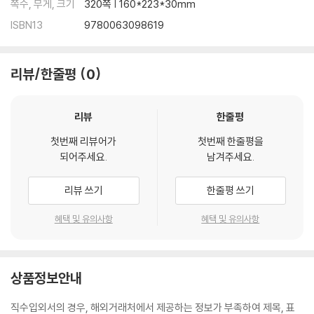
쪽수, 무게, 크기
320쪽 | 160*223*30mm
c athletes, rebuilds our broken model of resilience with one gr
ISBN13
9780063098619
ounded in the latest science and psychology. In Do Hard Thing
s, Magness teaches us how we can work with our body - how
experiencing discomfort, leaning in, paying attention, and cre
리뷰/한줄평
0
ating space to take thoughtful action can be the true indicatio
ns of cultivating inner strength. He offers four core pillars to c
ultivate such resilience:
리뷰
한줄평
첫번째 리뷰어가
첫번째 한줄평을
- Pillar 1- Ditch the Facade, Embrace Reality
되어주세요.
남겨주세요.
- Pillar 2- Listen to Your Body
- Pillar 3- Respond, Instead of React
리뷰 쓰기
한줄평 쓰기
- Pillar 4- Transcend Discomfort
Smart and wise all at once, Magness flips the script on what it
혜택 및 유의사항
혜택 및 유의사항
means to be resilient. Drawing from mindfulness, military case
studies, sports psychology, neuroscience, psychology, and p
hilosophy, he provides a roadmap for navigating life’s challeng
상품정보안내
es and achieving high performance that makes us happier, mo
re successful, and, ultimately, better people.
직수입외서의 경우, 해외거래처에서 제공하는 정보가 부족하여 제목, 표