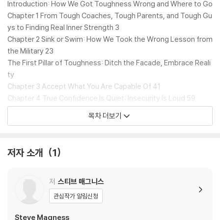
로도 통하는 면이 있지만, 가짜 강인함은 그렇지 못하다. 저자는 진정한 내
Introduction: How We Got Toughness Wrong and Where to Go
면의 힘을 기르기 위해 진정한 강인함의 네 가지 핵심 원칙을 다음과 같이
Chapter 1 From Tough Coaches, Tough Parents, and Tough Gu
제공한다.
ys to Finding Real Inner Strength 3
Chapter 2 Sink or Swim: How We Took the Wrong Lesson from
첫째, 허상을 버리고 현실을 받아들여 대비하라
the Military 23
둘째, 몸의 신호에 귀를 기울여 난관과 소통하라
The First Pillar of Toughness: Ditch the Facade, Embrace Reali
셋째, 반응하지 말고 반응하라
ty
넷째, 난관을 넘어서라
Chapter 3 Accept What You Are Capable Of 41
Chapter 4 True Confidence Is Quiet; Insecurity Is Loud 59
저자는 회복탄력성이란 무엇인지에 대한 기존의 관념을 뒤집는다. 강인함
Chapter 5 Know When to Hold 'Em and When to Fold 'Em 85
목차 더보기
이란 난관을 무시하는 데서 길러지는 것이 아니다. 마음챙김, 군사 사례 연
The Second Pillar of Toughness: Listen to Your Body
구, 스포츠 심리학, 신경과학, 심리학, 철학을 바탕으로 삶의 어려움을 헤
Chapter 6 Your Emotions Are Messengers, Not Dictators 115
쳐나가고 높은 성과를 달성하여 더 행복하고 성공적인, 궁극적으로 더 나
Chapter 7 Own the Voice in Your Head 139
저자 소개
1
은 사람으로 나아가기 위한 로드맵을 제시한다.
The Third Pillar of Toughness: Respond Instead of React
Chapter 8 Keep Your Mind Steady 163
National Bestseller
Chapter 9 Turn the Dial So You Don't Spiral 193
저
스티브 매그니스
The Fourth Pillar of Toughness: Transcend Discomfort
관심작가 알림신청
"In Do Hard Things, Steve Magness beautifully and persua
Chapter 10 Build the Foundation to Do Hard Things 229
sively reimagines our understanding of toughness. This is
Chapter 11 Find Meaning in Discomfort 253
Steve Magness