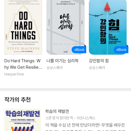
Do Hard Things: W
나를 이기는 심리학
강인함의 힘
hy We Get Resilien
상상스퀘어
상상스퀘어
ce Wrong and the
HarperOne
Surprising Science
of Real Toughness
작가의 추천
학습의 재발견
스콧 영
저
정지현
역
비즈니스북스
이 책을 수십 년 전에 만났더라면! 무엇을 배우든