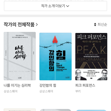
드 코치의 조직적인 도핑 비리를 폭로하여 역사를 바꾸는 지대한 공로를
작가 소개 더보기
세웠다. 이처럼 그는 오로지 성과만 추구하는 성과 지상주의자가 아니라
정의와 가치를 실천하는 신뢰할 만한 지성인이라는 사실을 증명한 바 있
다. 그는 NBA, MLB, NFL, MLS 등 미국 최정상급 프로 스포츠 리그팀과
작가의 전체작품
최신순
올림픽 대표팀에서 선수들의 멘탈 스킬을 개발하고 퍼포먼스를 끌어올리
는 일을 도우며, NASA와 포춘 500대 기업의 경영진들에게 지속 가능한
탁월함을 발휘하는 법을 전수하고 있다. 그는 작가로서 영향력도 상당하
다. 전 세계 100만 부 이상 판매된 그의 대표작 「피크 퍼포먼스」와 「강인함
의 힘」은 퍼포먼스 과학 분야의 현대적 고전으로 평가받고 있으며, 「뉴욕타
임스」, 「월스트리트저널」, 「가디언」, 「포브스」 등 세계적 매체들은 그의 통
찰을 자주 인용하고 있다. 고교 시절 1마일을 4분 1초 만에 주파하며 최고
의 퍼포먼스를 몸소 증명했던 그는 이제 독자들이 불안을 확신으로 바꾸
고, 자신만의 탁월함을 실현할 수 있도록 실질적인 로드맵을 제시하고 있
다.
나를 이기는 심리학
강인함의 힘
피크 퍼포먼스
상상스퀘어
상상스퀘어
부키