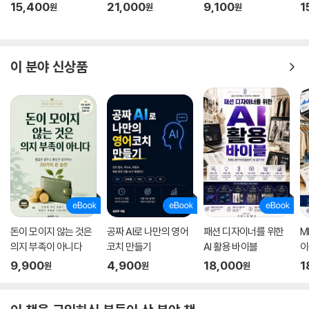
15,400
21,000
9,100
1
원
원
원
이 분야 신상품
돈이 모이지 않는 것은
공짜 AI로 나만의 영어
패션 디자이너를 위한
M
의지 부족이 아니다
코치 만들기
AI 활용 바이블
이
9,900
4,900
18,000
1
원
원
원