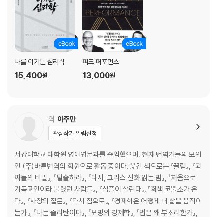
나를 이기는 심리학
피크 퍼포먼스
15,400
13,000
원
원
역
이주만
관심작가 알림신청
서강대학교 대학원 영어영문과를 졸업했으며, 현재 번역가들의 모임
인 (주)바른번역의 회원으로 활동 중이다. 옮긴 책으로는 『끌림』, 『괴
짜들의 비밀』, 『탈출하라』, 『다시, 그리스 신화 읽는 밤』, 『처음으로
기독교인이라 불렸던 사람들』, 『심플이 살린다』, 『회색 코뿔소가 온
다』, 『사장의 질문』, 『다시 집으로』, 『경제학은 어떻게 내 삶을 움직이
는가』, 『나는 즐라탄이다』, 『모방의 경제학』, 『법은 왜 부조리한가』,