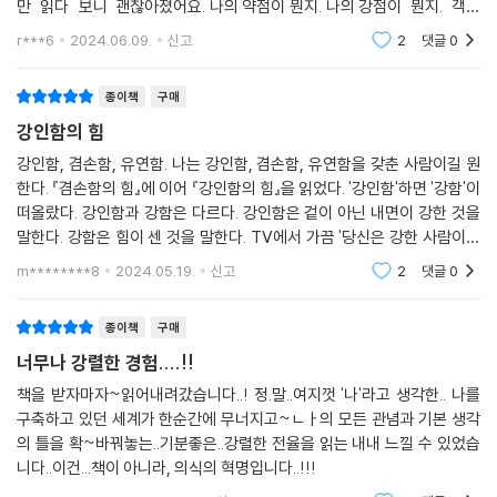
만 읽다 보니 괜찮아졌어요. 나의 약점이 뭔지. 나의 강점이 뭔지. 객관
적으로 나를 돌아 보고 인정. 나 자신을 아는 것부터 시작.
r***6
2024.06.09.
신고
2
댓글
0
종이책
구매
강인함의 힘
강인함, 겸손함, 유연함. 나는 강인함, 겸손함, 유연함을 갖춘 사람이길 원
한다. 『겸손함의 힘』에 이어 『강인함의 힘』을 읽었다. '강인함'하면 '강함'이
떠올랐다. 강인함과 강함은 다르다. 강인함은 겉이 아닌 내면이 강한 것을
말한다. 강함은 힘이 센 것을 말한다. TV에서 가끔 '당신은 강한 사람이에
요.'라는 대사에서 '강한'은 '강인한'인 것 같다. 마음이 강한 사람. 강인함은
m********8
2024.05.19.
신고
2
댓글
0
종이책
구매
너무나 강렬한 경험....!!
책을 받자마자~읽어내려갔습니다..! 정.말..여지껏 '나'라고 생각한.. 나를
구축하고 있던 세계가 한순간에 무너지고~ㄴㅏ의 모든 관념과 기본 생각
의 틀을 확~바꿔놓는..기분좋은..강렬한 전율을 읽는 내내 느낄 수 있었습
니다..이건...책이 아니라, 의식의 혁명입니다..!!!