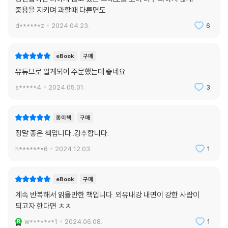
중용을 지키며 과할때 다른면도
d******z
2024.04.23.
6
eBook
구매
유튜브로 알게되어 주문했는데 좋네요
s*****4
2024.05.01.
3
종이책
구매
정말 좋은 책입니다..강추합니다.
h*******6
2024.12.03.
1
eBook
구매
계속 반복해서 읽을만한 책입니다. 외유내강 내면이 강한 사람이
되고자 한다면 ㅊㅊ
w*******1
2024.06.08.
1