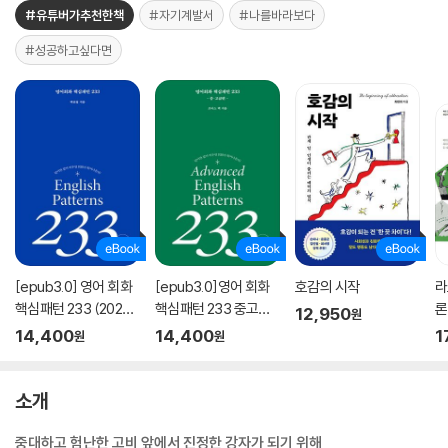
#유튜버가추천한책
#자기계발서
#나를바라보다
#성공하고싶다면
[epub3.0] 영어 회화
[epub3.0]영어 회화
호감의 시작
라
핵심패턴 233 (2023
핵심패턴 233 중고급
론
12,950
원
개정판)
편(2023개정판)
14,400
14,400
1
원
원
소개
중대하고 험난한 고비 앞에서 진정한 강자가 되기 위해