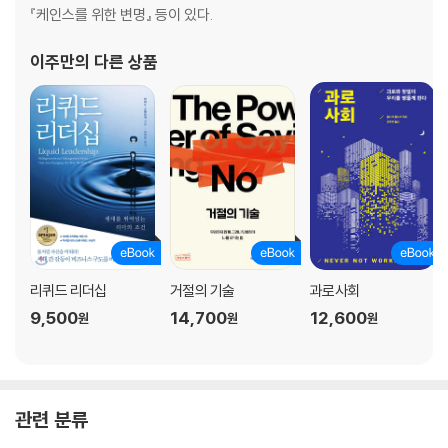
『케인스를 위한 변명』 등이 있다.
이주만
의 다른 상품
리퀴드 리더십
거절의 기술
과로사회
9,500
14,700
12,600
원
원
원
관련 분류