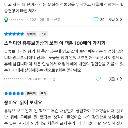
다고 까는 책. 단어가 주는 문화적 전통성을 무시하고 새롭게 정의하는 확
증편향에 빠진 저자.
l******m
2024.05.15.
신고
20
댓글
0
종이책
구매
스터디언 유튜브영상과 보면 이 책은 100배의 가치과
유튜브에 강인함의 힘 특강 있는데 읽고 같이 보면 배워가는게 엄청 많습
니다 광고 아니에요 진짜로 도움을 많이 얻었고 추천해주고싶어 이렇게 리
뷰에 남깁니다 이 책은 인생에서 어떻게 해야 내면의 강인함을 기를 수 있
는지에 대해 설명해주는 책으로 n회독 할만해요
t********6
2024.05.19.
신고
3
댓글
0
종이책
구매
좋아요. 읽어 보세요.
유튜브 보고 알게 된 책으로 무슨 내용인지 궁금하여 구매했습니다. 읽고
난 뒤에 구매를 잘 했다는 생각이 들었어요. 나의 강인함을 생각해 볼
수 있는 계기가 되었어요. 처음엔 글자 수가 너무 많아 잘 않 읽혀 졌지