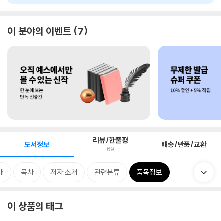
이 분야의 이벤트
7
리뷰/한줄평
도서정보
배송/반품/교환
69
개
목차
저자 소개
관련분류
품목정보
이 상품의 태그