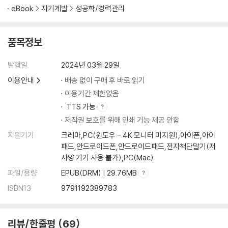
eBook
자기계발
성공학/경력관리
품목정보
발행일
2024년 03월 29일
이용안내
배송 없이 구매 후 바로 읽기
이용기간 제한없음
TTS 가능
저작권 보호를 위해 인쇄 기능 제공 안함
지원기기
크레마,PC(윈도우 - 4K 모니터 미지원),아이폰,아이
패드,안드로이드폰,안드로이드패드,전자책단말기(저
사양 기기 사용 불가),PC(Mac)
파일/용량
EPUB(DRM) | 29.76MB
ISBN13
9791192389783
리뷰/한줄평
69