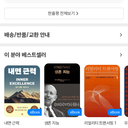
한줄평 전체보기
배송/반품/교환 안내
이 분야 베스트셀러
내면 근력
생존 지능
리얼리티 트랜서핑. 1
우