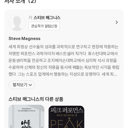
저자 소개
2
은 사람으로 나아가기 위한 로드맵을 제시한다.
제2원칙 · 몸이 하는 말에 귀를 기울여라
6장 · 감정은 독재자가 아니라 전령이다
저
스티브 매그니스
7장 · 마음의 소리를 다스리는 법
관심작가 알림신청
제3원칙 · 바로 반응하지 말고 대응하라
Steve Magness
세계 최정상 선수들의 성과를 과학적으로 연구하고 현장에 적용하는
8장 · 흔들리는 마음을 고정하기
저명한 퍼포먼스 과학자이자 베스트셀러 작가다. 휴스턴대학교에서
9장 · 감정의 주인으로 사는 법
운동생리학을 전공하고 조지메이슨대학교에서 심리학 석사 과정을
수료하며 신체와 정신의 작용을 동시에 꿰뚫는 독보적인 시각을 확립
제4원칙 · 난관은 더 큰 ‘나’를 만날 기회다
했다. 그는 스포츠 업계에서 행동하는 지성으로 유명하다. 세계 최고
의 육상 팀이었던 ‘나이키 오리건 프로젝트’의 수석 코치로 활동할 때
펼쳐보기
10장 · 어려운 일을 하기 위한 기초 다지기
자신의 경력을 걸고 팀과 헤드 코치의 조직적인 도핑 비리를 폭로하
11장 · 괴로움에서 의미를 찾다
여 역사를 바꾸는 지대한 공로를 세웠다. 이처럼 그는 오로지 성과만
스티브 매그니스
의 다른 상품
추구하는 성과 지상주의자가 아니라 정의와 가치를 실천하는 신뢰할
감사의 말
참고 문헌