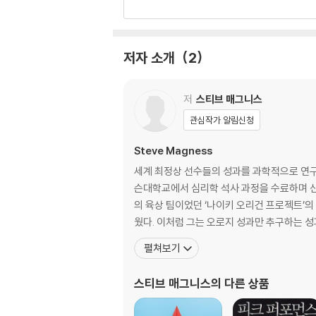
06 깊이 관심을 갖되 내려놓을 수 있어야 한다
PART 3 소속ㆍ어디에 어떻게 속하는지 명확히
저자 소개
2
07 유리한 환경을 만들자
08 융합 없는 연결과 소속감을 찾자
저
스티브 매그니스
PART 4 빠져나오기
관심작가 알림신청
09 현실에 맞춰 재조정하기
10 생존에서 번영으로
Steve Magness
세계 최정상 선수들의 성과를 과학적으로 연
감사의 말
슨대학교에서 심리학 석사 과정을 수료하며 신
주석
의 육상 팀이었던 ‘나이키 오리건 프로젝트’의
웠다. 이처럼 그는 오로지 성과만 추구하는 
펼쳐보기
스티브 매그니스
의 다른 상품