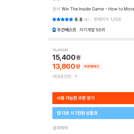
원서
Win The Inside Game - How to Move 
9.8
판매지수
1,056
8
주간베스트
자기계발
56위
15,400
원
15,400
13,860
쿠폰혜택가
YES포인트
사용 가능한 쿠폰 받기
앱 다운 시 1천원 상품권
결제혜택