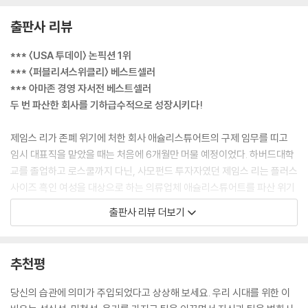
--- pp.25-26
출판사 리뷰
“이 타운홀 미팅이 끝나면,” 나는 말을 이었다. “저는 저곳부터 살펴볼 겁
*** 〈USA 투데이〉 논픽션 1위
니다.” 나는 내 뒤에 있는 문을 가리켰다. 구내식당에서 물류센터로 이어지
*** 〈퍼블리셔스위클리〉 베스트셀러
는 문이었다. “급여를 지급하려면 뭐라도 내다 팔 것을 찾아야 하니까요.”
*** 아마존 경영 자서전 베스트셀러
잉여 고철, 선반, 프린터, 폐기물 등 애슐리스튜어트가 현금 조달을 위해
두 번 파산한 회사를 기하급수적으로 성장시키다!
매각 대상 자산으로 등록한 모든 것을 처분해야 하며, 팔지 못한다면 가치
를 창출하지 못하는 그 ‘자산’은 사실상 자산이 아닌 부채라고 나는 설명했
제임스 리가 존폐 위기에 처한 회사 애슐리스튜어트의 구제 임무를 띠고
다. 그다음에 내 입에서 나온 말은 나도 놀라게 했다. “하지만 저는 이 방에
임시 대표직을 맡았을 때는 처음에 6개월만 머물 예정이었다. 하버드대학
있는 누구도 패닉에 빠지길 원치 않아요. 저는 다정함과 수학을 회사의 중
교를 졸업하고 로스쿨까지 다닌, 사모펀드 투자자였던 제임스 리는 플러스
심에 두면 우리가 함께 이 난국을 벗어날 수 있을 거라고 생각합니다.”
사이즈 흑인 여성을 대상으로 하는 의류업체 애슐리스튜어트를 파산 위기
다정함. 대체 어디서 튀어나온 단어란 말인가? 내가 자주 쓰는 말도 아니었
에서 구하고 마지막 기회를 주기 위해서 온 것이다. 그 과정은 쉽지 않았다.
출판사 리뷰 더보기
다. 솔직히 말해서 견진성사를 준비하던 주일학교 시절 이후로는 써본 적
켜켜이 먼지가 쌓인 창고 속 재고를 찾아내고, 『전쟁과 평화』 두께의 운영
이 없었다. 나는 그들에게 착함이나 정중함을 요구하고 있지 않았다. 나는
매뉴얼을 간소화하며, 직원들 사이의 사라진 리더십과 신뢰를 되살려야 했
그들에게 다정함을 요구했다.
다. 그 결과 애슐리스튜어트는 두 번째 파산이라는 위기를 뛰어넘어 기하
추천평
--- p.63
급수적 성장을 달성했다.
당신의 습관에 의미가 주입되었다고 상상해 보세요. 우리 시대를 위한 이
어떤 투자사들은 애슐리스튜어트의 인구학적 생소함을 지적했다. 그들에
이 이야기의 주인공 제임스 리는 애슐리스튜어트에서의 성공 경험과 이민