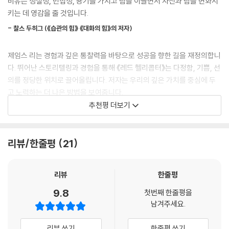
비유는 성실성, 민첩성, 용기를 가지고 팀을 이끌면서 자신과 팀을 변화시
게 애슐리스튜어트는 직접 경험이 아니었다. 그게 잘못은 아니다. 하지만
2세인 자신의 삶 이야기를 담아 『레드 헬리콥터』라는 책을 출간했다. 이 책
키는 데 영감을 줄 것입니다.
인류 공동의 경험 ? 예컨대 누구에게나 중학교 시절이 있고, 사기 진작이
은 2024년 4월 미국에서 출간된 이후 〈USA 투데이〉 논픽션 1위, 〈퍼블리
필요한 친구가 있다 ? 이라는 주장을 떠나서 생각해보자. 만약 투자자들 가
- 찰스 두히그 (《습관의 힘》 《대화의 힘》의 저자)
셔스위클리〉와 아마존 경영 자서전 분야 베스트셀러 자리에 오르며 경영
운데 이 특정 인구집단(여성이나 흑인, 혹은 여성이자 흑인)에 속하는 사
과 비즈니스 세계에는 변화와 혁신에 대한 명쾌한 방법을, 삶의 목적과 방
람이 거의 없다면 어떻게 될까? 언제나 숫자만이 중요해요, 제임스. 돈에
제임스 리는 경험과 깊은 통찰력을 바탕으로 성공을 향한 길을 재정의합니
향을 되찾고자 고민하는 이들에게는 잊고 지낸 자기 안의 경험과 영감을
는 감정이 없어요. 아니, 나는 이 말이 틀렸다고 분명히 말할 수 있다. 패션
다. 뛰어난 스토리텔링과 경험을 통해 《레드 헬리콥터》는 다정함, 기쁨, 선
불러일으켰다.
브랜드, 모델 에이전시, 미디어 기업에 대한 허영 투자(vanity investme
의를 정당한 위치로 끌어올립니다. 저자는 우리의 깊은 가치를 중심에 두
nt)를 정당화하기 위해 재무예측이 조작되는 경우가 얼마나 많은지 아는
고 노력하는 더 나은 방법을 보여줍니다.
‘레드 헬리콥터’의 방식으로 변화의 주도권을 잡고
가? 쉽게 말해보자. 그런 회사들을 소유하면 사교생활과 데이트 전망이 눈
추천평 더보기
비즈니스와 삶에서 성공을 향해 자유롭게 날아오르는 법
- 스티브 매그니스 (《강인함의 힘》 저자)
부시게 개선된다. 생각해보라. 두말할 것도 없이, 아무리 냉철한 투자자라
도 언제나 숫자만이 중요한 경우는 매우 드물다.
제임스 리가 위기의 애슐리스튜어트를 구할 수 있었던 비결은 무엇일까?
《레드 헬리콥터》는 혁신적인 경험입니다. 제임스 리의 이야기는 균형과 민
--- p.177
리뷰/한줄평
21
『레드 헬리콥터』에서 그는 ‘다정함’과 ‘약간의 숫자’ 덕분이라고 말한다. 월
첩성, 지혜를 가지고 생각하고 행동하고 이끌고자 하는 모든 연령대의 사
스트리트의 투자자들은 애슐리스튜어트의 매출 감소, 부채 증가, 운영 손
람들이 반드시 읽어야 할 책입니다.
내가 다정함을 대체할 다른 단어를 찾기 위해, 마땅한 단어를 생각해내려
실 등에 집중했지만 제임스 리는 동네 사랑방 같은 매장, 고객과 직원들의
리뷰
한줄평
- 제이 셰티 (《수도자처럼 생각하기》 저자)
고 무진 애를 썼다는 점을 알아주기 바란다. 다른 한편으로는 우리가 애슐
유대, 고객의 브랜드에 대한 사랑 등의 무형자산을 오히려 크게 보았다. 그
리스튜어트에서 겪은 모든 것을 생각해보건대, 나와 그야말로 생사의 싸움
9.8
리고 그 무형자산을 비즈니스와 연결시켜주는 것이 바로 다정함이었다.
첫번째 한줄평을
을 함께 했던 내 동료들은 다정함이 무엇인지 이해한다는 합리적 확신도
혼돈 속에서 목적을 찾고 인생의 더 깊은 관계를 포용하고자 하는 모든 이
남겨주세요.
있었다. 그들은 그것을 몸소 실천했고, 거기에 몰입했다. 하지만 다정함에
들에게 《레드 헬리콥터》는 길잡이가 되어줄 것입니다. 진심 어린 진정성과
“다정함은 착한 것이 아니다. 다정함은 단순한 선의를 넘어서는 특정 방식
지속성이 있을까? 다정함에 확장성이 있을까? 다정함이 우리의 수익을 유
명료한 비전으로 자신의 삶과 경력을 향상시키고자 하는 모든 사람에게 이
리뷰 쓰기
한줄평 쓰기