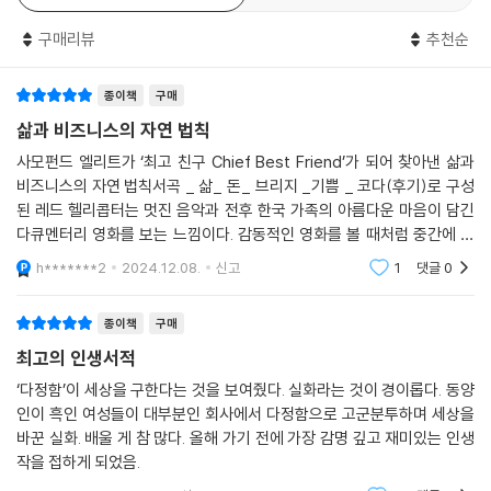
리뷰
21
한줄평
0
의 삶처럼 주로 무형의 것들, 정량화하기 어려운 것들로 평가해야 제대로
평가된다. 인생에서 금액으로 쉽게 환산할 수 있는 가치들은 가치평가의
구매리뷰
추천순
중요성이 가장 낮은 것일 때가 많다. 총계와 규모, 정량화에 대한 집착은 쉽
게 근시안적 집착으로 변질된다. 물론 아버지도 가족을 부양하기 위해 총
종이책
구매
수익과 순수익을 주시하지 않을 수 없었고, 충분한 돈을 벌어야 했다. 하지
삶과 비즈니스의 자연 법칙
만 소득과 돈에 대한 우리 사회의 집착이 도를 넘어 강박이 된 것은 아닐
까? 시시각각 요동치는 주식시장의 가격 변동이 정말 장기적으로 중요할
사모펀드 엘리트가 ‘최고 친구 Chief Best Friend’가 되어 찾아낸 삶과
까? 우리는 단기적 열광에 눈이 멀어 우리의 공동 대차대조표에 도사린 진
비즈니스의 자연 법칙서곡 _ 삶_ 돈_ 브리지 _기쁨 _ 코다(후기)로 구성
된 레드 헬리콥터는 멋진 음악과 전후 한국 가족의 아름다운 마음이 담긴
짜 문제들을 보지 못하게 되었다. 밤낮없이 일해도 매슬로 욕구체계의 첫
다큐멘터리 영화를 보는 느낌이다. 감동적인 영화를 볼 때처럼 중간에 멈
번째 단계에서 벗어나지 못하는 사람들이 세상에는 너무나 많다. 아버지는
추기 힘들고, 울게도 웃게도 만든다.이 책은 단순 경영 리더십 책이 아니다.
아이들 돌보기를 좋아했다. 하지만 만약 오늘날의 미국이었다면, 아버지의
h*******2
2024.12.08.
신고
1
댓글
0
변화 관리에 관한
소아과는 경제적으로 존속하기 어려웠을 거라는 게 내 생각이다.
우리의 삶, 당신과 나의 삶은 우리가 세월과 함께 경험하는 좋고 나쁜 모든
종이책
구매
상호작용, 기쁨과 고통의 모든 순간의 총합을 아우른다. 우리의 액션과 그
최고의 인생서적
것들이 만들어내는 리액션은 우리 삶의 대차대조표에 축적된다. 손익계산
‘다정함’이 세상을 구한다는 것을 보여줬다. 실화라는 것이 경이롭다. 동양
서(무엇을)는 역사 속으로 사라지지만, 대차대조표(어떻게)는 영원히 남
인이 흑인 여성들이 대부분인 회사에서 다정함으로 고군분투하며 세상을
는다. 기억하자. 고소득자라 해도 대차대조표는 가난할 수 있다.
바꾼 실화. 배울 게 참 많다. 올해 가기 전에 가장 감명 깊고 재미있는 인생
--- pp.323-324
작을 접하게 되었음.