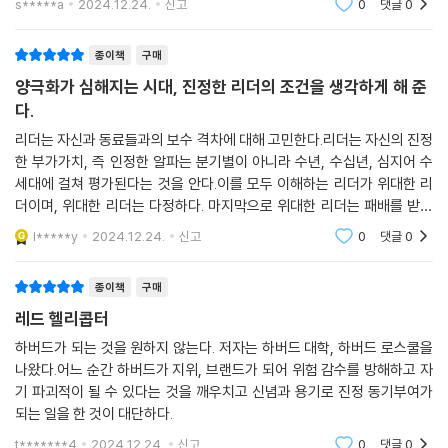
s*****a
2024.12.24.
신고
0
댓글
0
제가 유치원 시절 친구의 아버지로부터 배운 교훈이 없었다면 이것들 중
그 무엇도 가능하지 않았을 겁니다. 그분은 그 작고 빨간 장난감 헬리콥터
에 돈뿐 아니라 시간과 마음도 투자했습니다. 그분은 그 방식으로 호의라
종이책
구매
는 실질 자산을 창출했습니다. 그리고 그 호의는 수십 년 동안 조용히 복리
양극화가 심해지는 시대, 진정한 리더의 조건을 생각하게 해 준
로 늘어나 결국 한 회사를 구하고, 천여 개의 일자리를 구하고, 정말로 자격
다.
있는 여성 집단을 위한 안전지대를 지켰습니다. 그리고 그 과정에서 이 성
리더는 자신과 동료들과의 보수 격차에 대해 고민한다.리더는 자신의 진정
인 남자가 자신의 균형, 진정한 균형을 되찾게 해주었습니다. 그분이 주신
한 부가가치, 즉 인정한 알파는 분기별이 아니라 수년, 수십년, 심지어 수
잊지 못할 교훈 덕분이지요. 그 교훈은 속도를 늦추고, 세상을 다섯 살 아이
세대에 걸쳐 평가된다는 것을 안다.이를 모두 이해하는 리더가 위대한 리
의 눈으로 보라는 것이었습니다. 그 아이는 삶에서, 그리고 사업에서도, 실
더이며, 위대한 리더는 다정하다. 마지막으로 위대한 리더는 패배를 받아
질가치를 창출하는 호의의 정의는 단 하나뿐이라는 점을 분명히 알고 있습
들일 때를 안다
l*****y
2024.12.24.
신고
0
댓글
0
니다.
--- p.359
종이책
구매
레드 헬리콥터
헬리콥터와 관련된 마지막 깨달음의 순간은 내가 대서양 위로 떠오르는 태
양을 바라볼 때 찾아왔다. 알고 보니 현대 헬리콥터의 기동은 잠자리에서
하버드가 되는 것을 원하지 않는다. 저자는 하버드 대학, 하버드 로스쿨을
영감을 받은 것이었다. 그렇다. 둘 다 여섯 가지 방향으로 날 수 있다. 하지
나왔다.어느 순간 하버드가 지위, 브랜드가 되어 위험 감수를 방해하고 자
기 파괴적이 될 수 있다는 것을 깨우치고 신념과 용기로 진정 동기부여가
만 어쩌면 더 중요한 점은 둘 다 공중에 머물러 있을 수 있다는 사실일 것이
되는 일을 한 것이 대단하다.
다. 헬리콥터 기동 중 가장 어려운 것은 공중정지라고 헬리콥터 조종사들