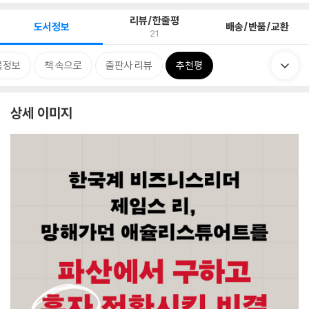
리뷰/한줄평
도서정보
배송/반품/교환
21
목정보
책 속으로
출판사 리뷰
추천평
상세 이미지