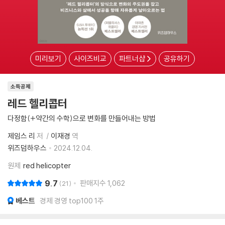
미리보기
사이즈비교
파트너샵
공유하기
소득공제
레드 헬리콥터
다정함(+약간의 수학)으로 변화를 만들어내는 방법
제임스 리
저
이재경
역
위즈덤하우스
2024.12.04.
원제
red helicopter
9.7
판매지수
1,062
21
베스트
경제 경영 top100 1주