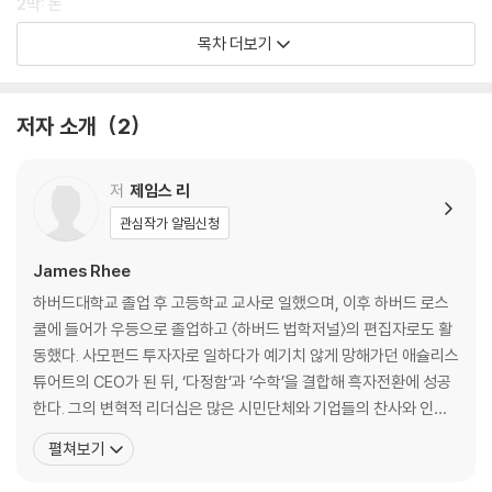
2막: 돈
목차 더보기
4장 주도성
5장 균형
6장 통합
저자 소개
2
브리지
7장 호의/영업권
저
제임스 리
관심작가 알림신청
3막: 기쁨
James Rhee
8장 측정
하버드대학교 졸업 후 고등학교 교사로 일했으며, 이후 하버드 로스
9장 유대
쿨에 들어가 우등으로 졸업하고 〈하버드 법학저널〉의 편집자로도 활
10장 반향
동했다. 사모펀드 투자자로 일하다가 예기치 않게 망해가던 애슐리스
튜어트의 CEO가 된 뒤, ‘다정함’과 ‘수학’을 결합해 흑자전환에 성공
코다
한다. 그의 변혁적 리더십은 많은 시민단체와 기업들의 찬사와 인정
감사의 말
을 받았으며, TED 강연과 브레네 브라운과의 ‘리더의 용기’ 인터뷰는
펼쳐보기
수백만 명의 상상력을 사로잡았다. 자본과 목적을 결합하여 사람·브
랜드·조직에 힘을 실어주는 저명한 투자자이자 CEO이며, 모든 사람