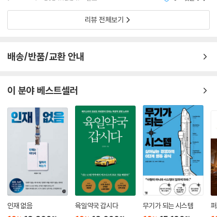
은 입을 모아 말한다. 신중하게 ‘그대로 있기’ 위해서는 복잡하고 정교한 운
t*******4
2024.12.24.
신고
0
댓글
0
동조정력이 필요하다. 기억하는가? 균형은 운동을 요한다. 가만히 있고 싶
리뷰 전체보기
다면 절대로 가만히 있어선 안 된다. 다시 말해 균형에는 기민성이 요구된
다. 결국 인생에 대해서든 사업에 대해서든, 헬리콥터 조종은 기업가정신
에 대한 매우 멋진 은유다. 헬리콥터는 아주 높이, 아주 빨리 날진 못한다.
그러나 험한 지형에 착륙하고 활주로 없이 이륙할 수 있으며, 어디로든 방
배송/반품/교환 안내
향 전환이 가능하다. 헬리콥터는 승객을 많이 태울 수 없다. 이는 다른 사람
들도 스스로 비행할 수 있도록, 즉 그들도 자기주도성을 발견하도록 도와
이 분야 베스트셀러
야 한다는 뜻이다. 신중하고 균형 잡힌 방식으로.
--- p.434
인재 없음
육일약국 갑시다
무기가 되는 시스템
퍼