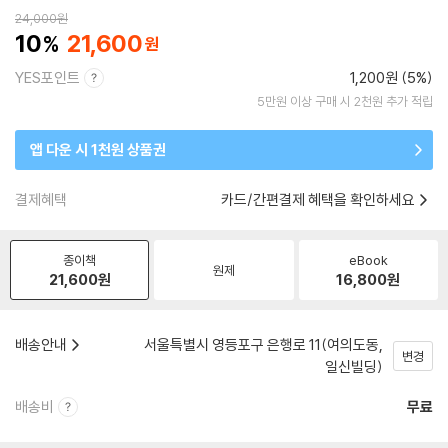
24,000
원
10
21,600
YES포인트
1,200원 (5%)
5만원 이상 구매 시 2천원 추가 적립
앱 다운 시 1천원 상품권
결제혜택
카드/간편결제 혜택을 확인하세요
종이책
eBook
원제
21,600
원
16,800
원
배송안내
서울특별시 영등포구 은행로 11(여의도동,
변경
일신빌딩)
배송비
무료