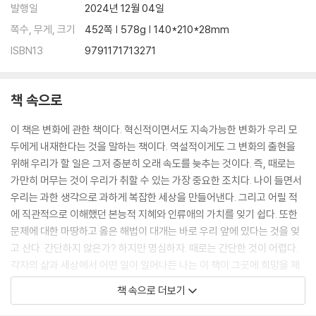
발행일
2024년 12월 04일
쪽수, 무게, 크기
452쪽 | 578g | 140*210*28mm
ISBN13
9791171713271
책 속으로
이 책은 변화에 관한 책이다. 혁신적이면서도 지속가능한 변화가 우리 모
두에게 내재한다는 것을 말하는 책이다. 역설적이게도 그 변화의 출현을
위해 우리가 할 일은 그저 충분히 오래 속도를 늦추는 것이다. 즉, 때로는
가만히 머무는 것이 우리가 취할 수 있는 가장 중요한 조치다. 나이 들면서
우리는 과한 생각으로 과하게 복잡한 세상을 만들어낸다. 그리고 어릴 적
에 직관적으로 이해했던 본능적 지혜와 인류애의 가치를 잊기 쉽다. 또한
문제에 대한 마땅하고 옳은 해법이 대개는 바로 우리 앞에 있다는 것을 잊
고 산다. 간단하지 않은가? 하지만 명심하자. 때로는 간단한 것이 어렵다.
각자의 삶과 세상에서 어떤 일이 일어나든 나는 이 책이 그곳에 희망을 제
공하길 희망한다. 하지만 그저 아무 희망이나 주고 싶다는 뜻은 아니다. 현
책 속으로 더보기
실에 근거한 희망, 모든 것이 절망적일 때조차 무엇이 가망 있는지 보여주
는 실화에 기반한 희망이다.