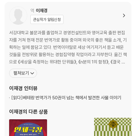
이 지식·기회·자본에 접근할 수 있도록 돕는 교육
역
이재경
관심작가 알림신청
서강대학교 불문과를 졸업하고 경영컨설턴트와 영어교육 출판 편집
자를 거쳐 현재 전문 번역가로 활동 중이며 외국의 좋은 책을 소개, 기
획하는 일에 몸담고 있다. 번역이야말로 세상 여기저기서 듣고 배운
것들을 전방위로 활용하는 경험집약형 작업이라고 자부한다. 옮긴 책
으로 《세상을 측정하는 위대한 단위들》, 《n분의 1의 함정》, 《결국 해
내는 사람들의 원칙》, 《가치관의 탄생》, 《세상의 모든 공식》, 《달 . 낭
펼쳐보기
만의 달, 광기의 달》, 《우리는 10분에 세 번 거짓말한다》, 《이노베이
션 킬러》, 《레이시 이야기》, 《뮬, 마약 운반 이야기》 등이 있고 고전
이재경
인터뷰
명언집 《다시 일어서는 게
[읽다]
베테랑 번역가가 50권이 넘는 책에서 발견한 사물 이야기
이재경
의 다른 상품