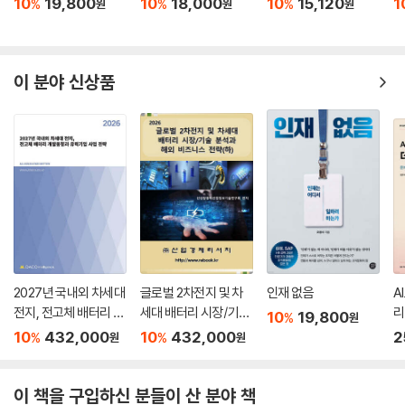
10
19,800
10
18,000
10
15,120
1
%
%
%
원
원
원
이 분야 신상품
2027년 국내외 차세대
글로벌 2차전지 및 차
인재 없음
A
전지, 전고체 배터리 개
세대 배터리 시장/기술
리
10
19,800
%
원
발동향과 유력기업 사
분석과 해외 비즈니스
10
432,000
10
432,000
2
%
%
원
원
업 전략
전략 (하)