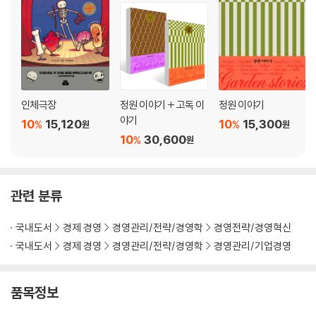
인체극장
정원 이야기 + 고독 이
정원 이야기
야기
10
15,120
10
15,300
%
%
원
원
10
30,600
%
원
관련 분류
국내도서
경제 경영
경영관리/전략/경영학
경영전략/경영혁신
국내도서
경제 경영
경영관리/전략/경영학
경영관리/기업경영
품목정보