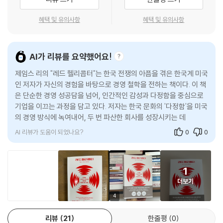
으로 작동하고 행동할 것을 사람(또는 조직)에게 요구한다. 적어도 표면적
지하고 견인할 수 있을까? 또한 언제부턴가 나는 회사를 동료, 고객, 공급
책을 강력히 추천합니다
으로는 자기이익에 반하는 방식으로 행동할 것을 촉구하기에, 다정함은 우
업체로 이루어진 근접 생태계 너머의 바깥세상과 다시 연결할 필요를 느꼈
혜택 및 유의사항
혜택 및 유의사항
리에게 용기와 믿음의 도약을 요구한다. 생각해보면 다정함은 근본적으로
- 마셜 골드스미스 (《트리거》 저자)
다. 그렇다면 우리의 활동을 지근거리에서 본 적 없는 미래의 동료와 사업
하나 이상의 생명체와 한 번 이상의 교류를 수반한다. 아마도 그것이 게임
파트너들에게 다정함은 무엇을 의미할까?
이론가들이 다정함을 전략의 하나로 다루는 이유일 것이다. 다정함은 개인
《레드 헬리콥터》는 인간 존재의 본질과 그것이 성공에서 수행해야 할 역할
--- pp.243-244
AI가 리뷰를 요약했어요!
에 대한 투자이고 시스템에 대한 투자다. ”
에 대해 말합니다. 비즈니스와 삶의 원칙을 가르치는 학교라면 학생들을
제임스 리의 "레드 헬리콥터"는 한국 전쟁의 아픔을 겪은 한국계 미국
미래에 대비시키기 위해 어떤 커리큘럼을 짜야 할까요? 제임스 리는 이 문
“효과가 있네요, 제임스? 당신 팀이 이걸 해냈어요. 어떻게 한 거죠?”
제임스 리에게 다정함은 그가 부모님에게 물려받은, 우리 문화 속 ‘정’과 그
인 저자가 자신의 경험을 바탕으로 경영 철학을 전하는 책이다. 이 책
제의 핵심을 제대로 포착했습니다.
내 대답은? “다정함과 수학으로요.” 나는 다정함에 대해 공개적으로 언급
은 단순한 경영 성공담을 넘어, 인간적인 감성과 다정함을 중심으로
맥락을 같이 한다. 직원들과 정을 주고받으며, 다정함을 하나의 문화로 키
- 웨인 A. I. 프레더릭 (하워드대학교 명예총장 겸 찰스 R. 드류 외과 교수)
하기를 더 이상 주저하지 않았다. 나의 대답은 이렇게 이어졌다. “재무 관
기업을 이끄는 과정을 담고 있다. 저자는 한국 문화의 '다정함'을 미국
워가자 애슐리스튜어트의 매출은 적자를 벗어나는 정도가 아니라 V자 곡
점에서 비용이 전혀 들지 않는 사회자본에 대한 투자는 보람 있을 뿐 아니
의 경영 방식에 녹여내어, 두 번 파산한 회사를 성장시키는 데 성공했
선을 그리며 기하급수적으로 성장했다. 7년 동안 애슐리스튜어트를 환골
라 초대형 재정 수익으로 이어집니다. 이걸 믿는 게 왜 그렇게 어려운 거
다.
탈태시킨 제임스 리는 회사가 본인 없이도 비행을 계속할 수 있다는 것을
죠?” 유일하게 드는 비용은 시간과 인간애뿐이다. 아니, 비용은 어쩌면 틀
느끼고 그곳을 떠나기로 한다. 이 책에서 새로운 비행을 시작한 그의 다정
AI 리뷰가 도움이 되었나요?
0
0
린 표현일지 모른다. 그보다 더 맞는 말은 투자다. 요즘 다정함이라는 시류
한 이야기를 직접 들어보자.
에 편승하려는 리더들이 자주 놓치는 것이 있다. 그들은 수학, 회계, 운영
또한 그런 다정함과 보조를 맞춰야 한다는 점을 이해하지 못한다.
1
--- p.279
더보기
4
재무지표가 과연 아버지의 삶과 의료를 측정할 최선의 방법이기는 할까?
당연히 아니다! 그리고 여러분도 이미 알고 있다. 내 아버지의 삶도 여러분